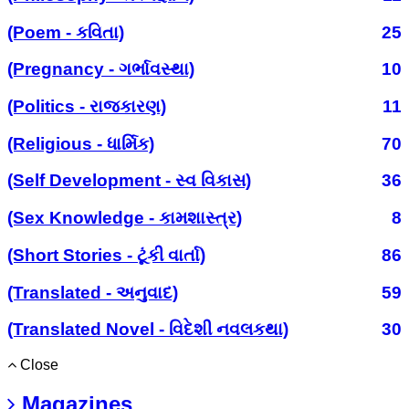
(Poem - કવિતા)
25
(Pregnancy - ગર્ભાવસ્થા)
10
(Politics - રાજકારણ)
11
(Religious - ધાર્મિક)
70
(Self Development - સ્વ વિકાસ)
36
(Sex Knowledge - કામશાસ્ત્ર)
8
(Short Stories - ટૂંકી વાર્તા)
86
(Translated - અનુવાદ)
59
(Translated Novel - વિદેશી નવલકથા)
30
Close
Magazines