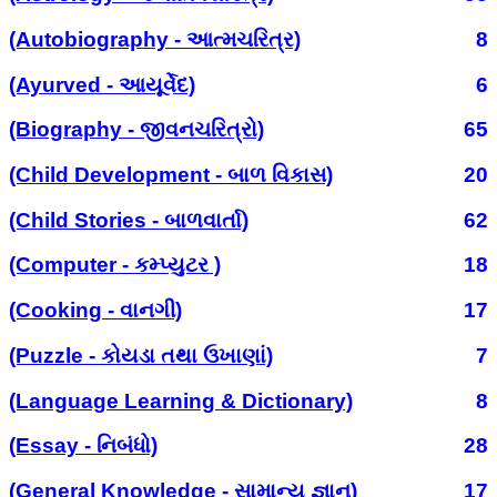
(Autobiography - આત્મચરિત્ર)
8
(Ayurved - આયૂર્વેદ)
6
(Biography - જીવનચરિત્રો)
65
(Child Development - બાળ વિકાસ)
20
(Child Stories - બાળવાર્તા)
62
(Computer - કમ્પ્યુટર )
18
(Cooking - વાનગી)
17
(Puzzle - કોયડા તથા ઉખાણાં)
7
(Language Learning & Dictionary)
8
(Essay - નિબંધો)
28
(General Knowledge - સામાન્ય જ્ઞાન)
17