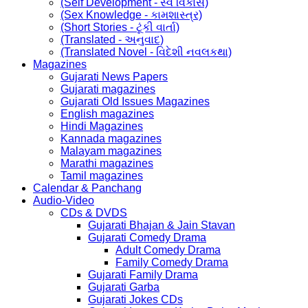
(Self Development - સ્વ વિકાસ)
(Sex Knowledge - કામશાસ્ત્ર)
(Short Stories - ટૂંકી વાર્તા)
(Translated - અનુવાદ)
(Translated Novel - વિદેશી નવલકથા)
Magazines
Gujarati News Papers
Gujarati magazines
Gujarati Old Issues Magazines
English magazines
Hindi Magazines
Kannada magazines
Malayam magazines
Marathi magazines
Tamil magazines
Calendar & Panchang
Audio-Video
CDs & DVDS
Gujarati Bhajan & Jain Stavan
Gujarati Comedy Drama
Adult Comedy Drama
Family Comedy Drama
Gujarati Family Drama
Gujarati Garba
Gujarati Jokes CDs