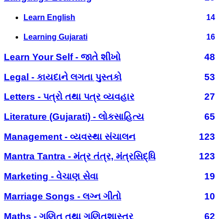
Learn English
14
Learning Gujarati
16
Learn Your Self - જાતે શીખો
48
Legal - કાયદાને લગતા પુસ્તકો
53
Letters - પત્રો તથા પત્ર વ્યવહાર
27
Literature (Gujarati) - લોકસાહિત્ય
65
Management - વ્યવસ્થા સંચાલન
123
Mantra Tantra - મંત્ર તંત્ર, મંત્રસિદ્ધિ
123
Marketing - વેચાણ સેવા
19
Marriage Songs - લગ્ન ગીતો
10
Maths - ગણિત તથા ગણિતશાસ્ત્ર
62