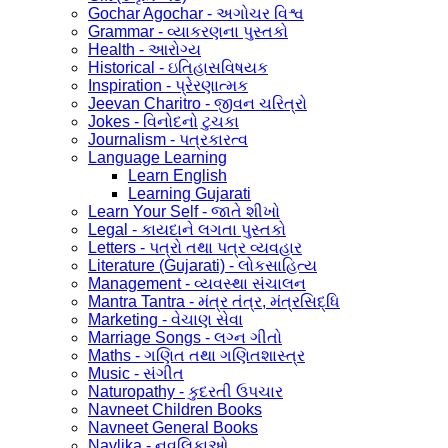
Gochar Agochar - અગોચર વિશ્વ
Grammar - વ્યાકરણના પુસ્તકો
Health - આરોગ્ય
Historical - ઇતિહાસવિષયક
Inspiration - પ્રેરણાત્મક
Jeevan Charitro - જીવન ચરિત્રો
Jokes - વિનોદનો ટુચકા
Journalism - પત્રકારત્વ
Language Learning
Learn English
Learning Gujarati
Learn Your Self - જાતે શીખો
Legal - કાયદાને લગતા પુસ્તકો
Letters - પત્રો તથા પત્ર વ્યવહાર
Literature (Gujarati) - લોકસાહિત્ય
Management - વ્યવસ્થા સંચાલન
Mantra Tantra - મંત્ર તંત્ર, મંત્રસિદ્ધિ
Marketing - વેચાણ સેવા
Marriage Songs - લગ્ન ગીતો
Maths - ગણિત તથા ગણિતશાસ્ત્ર
Music - સંગીત
Naturopathy - કુદરતી ઉપચાર
Navneet Children Books
Navneet General Books
Navlika - નવલિકાઓ