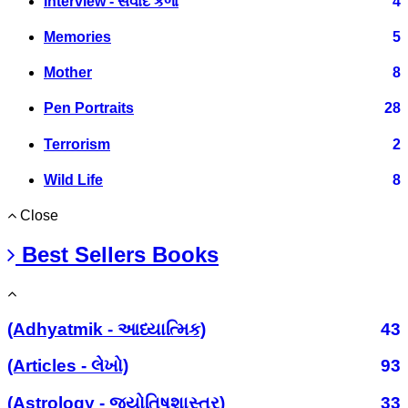
Interview - સંવાદ કળા
4
Memories
5
Mother
8
Pen Portraits
28
Terrorism
2
Wild Life
8
Close
Best Sellers Books
(Adhyatmik - આધ્યાત્મિક)
43
(Articles - લેખો)
93
(Astrology - જ્યોતિષશાસ્ત્ર)
33