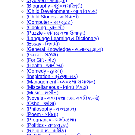
(Ayurved - આયૂર્વેદ)
(Biography - જીવનચરિત્રો)
(Child Development - બાળ વિકાસ)
(Child Stories - બાળવાર્તા)
(Computer - કમ્પ્યુટર )
(Cooking - વાનગી)
(Puzzle - કોયડા તથા ઉખાણાં)
(Language Learning & Dictionary)
(Essay - નિબંધો)
(General Knowledge - સામાન્ય જ્ઞાન)
(Gazal - ગઝલ)
(For Gift - ભેટ)
(Health - આરોગ્ય)
(Comedy - હાસ્ય)
(Inspiration - પ્રેરણાત્મક)
(Management - વ્યવસ્થા સંચાલન)
(Miscellaneous - વિવિધ વિષય)
(Music - સંગીત)
(Novels - નવલકથા તથા નવલિકાઓ)
(Osho - ઓશો)
(Philosophy - તત્ત્વજ્ઞાન)
(Poem - કવિતા)
(Pregnancy - ગર્ભાવસ્થા)
(Politics - રાજકારણ)
(Religious - ધાર્મિક)