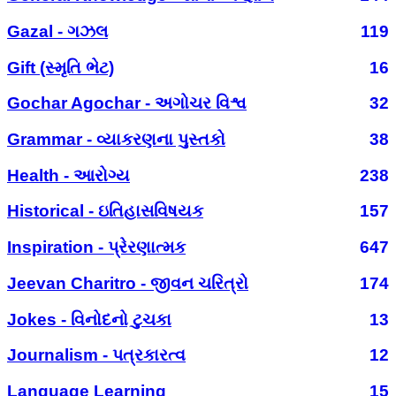
Gazal - ગઝલ
119
Gift (સ્મૃતિ ભેટ)
16
Gochar Agochar - અગોચર વિશ્વ
32
Grammar - વ્યાકરણના પુસ્તકો
38
Health - આરોગ્ય
238
Historical - ઇતિહાસવિષયક
157
Inspiration - પ્રેરણાત્મક
647
Jeevan Charitro - જીવન ચરિત્રો
174
Jokes - વિનોદનો ટુચકા
13
Journalism - પત્રકારત્વ
12
Language Learning
15