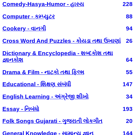
Comedy-Hasya-Humor - હાસ્ય
228
Computer - કમ્પ્યુટર
88
Cookery - વાનગી
94
Cross Word And Puzzles - કોયડા તથા ઉખાણાં
26
Dictionary & Encyclopedia - શબ્દકોશ તથા
જ્ઞાનકોશ
64
Drama & Film - નાટકો તથા ફિલ્મ
55
Educational - શિક્ષણ સંબંધી
147
English Learning - અંગ્રેજી શીખો
34
Essay - નિબંધો
193
Folk Songs Gujarati - ગુજરાતી લોકગીત
20
General Knowledge - સામાન્ય જ્ઞાન
144