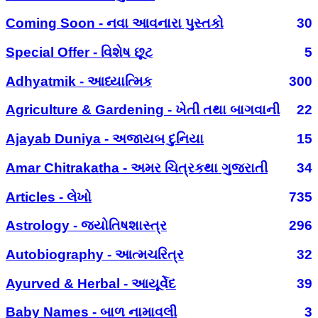
Coming Soon - નવા આવનારા પુસ્તકો
30
Special Offer - વિશેષ છૂટ
5
Adhyatmik - આધ્યાત્મિક
300
Agriculture & Gardening - ખેતી તથા બાગવાની
22
Ajayab Duniya - અજાયબ દુનિયા
15
Amar Chitrakatha - અમર ચિત્રકથા ગુજરાતી
34
Articles - લેખો
735
Astrology - જ્યોતિષશાસ્ત્ર
296
Autobiography - આત્મચરિત્ર
32
Ayurved & Herbal - આયૂર્વેદ
39
Baby Names - બાળ નામાવલી
3