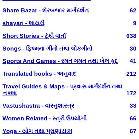
Share Bazar - શેરબજાર માર્ગદર્શન
62
shayari - શાયરી
9
Short Stories - ટૂંકી વાર્તા
638
Songs - ફિલ્મના ગીતો તથા લોકગીતો
30
Sports And Games - રમત ગમત તથા ખેલ કૂદ
41
Translated books - અનુવાદ
212
Travel Guides & Maps - પ્રવાસ માર્ગદર્શન તથા
નક્શા
172
Vastushastra - વાસ્તુશાસ્ત્ર
33
Women Related - સ્ત્રી ઉપયોગી
66
Yoga - યોગ તથા પ્રાણાયામ
67