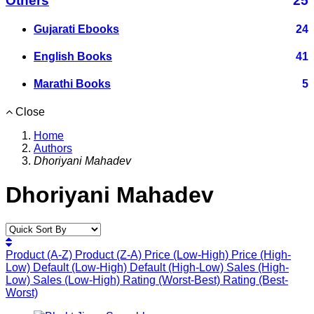
Others
25
Gujarati Ebooks
24
English Books
41
Marathi Books
5
Close
Home
Authors
Dhoriyani Mahadev
Dhoriyani Mahadev
Product (A-Z)
Product (Z-A)
Price (Low-High)
Price (High-
Low)
Default (Low-High)
Default (High-Low)
Sales (High-
Low)
Sales (Low-High)
Rating (Worst-Best)
Rating (Best-
Worst)