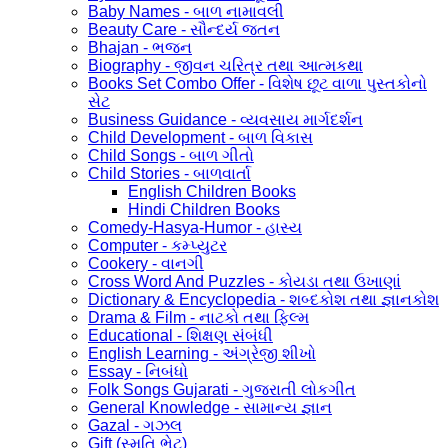
Baby Names - બાળ નામાવલી
Beauty Care - સૌન્દર્ય જતન
Bhajan - ભજન
Biography - જીવન ચરિત્ર તથા આત્મકથા
Books Set Combo Offer - વિશેષ છૂટ વાળા પુસ્તકોનો
સેટ
Business Guidance - વ્યવસાય માર્ગદર્શન
Child Development - બાળ વિકાસ
Child Songs - બાળ ગીતો
Child Stories - બાળવાર્તા
English Children Books
Hindi Children Books
Comedy-Hasya-Humor - હાસ્ય
Computer - કમ્પ્યુટર
Cookery - વાનગી
Cross Word And Puzzles - કોયડા તથા ઉખાણાં
Dictionary & Encyclopedia - શબ્દકોશ તથા જ્ઞાનકોશ
Drama & Film - નાટકો તથા ફિલ્મ
Educational - શિક્ષણ સંબંધી
English Learning - અંગ્રેજી શીખો
Essay - નિબંધો
Folk Songs Gujarati - ગુજરાતી લોકગીત
General Knowledge - સામાન્ય જ્ઞાન
Gazal - ગઝલ
Gift (સ્મૃતિ ભેટ)