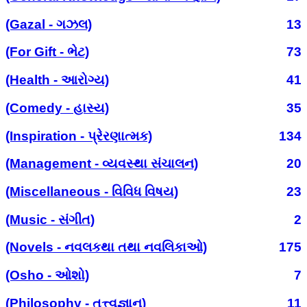
(Gazal - ગઝલ)
13
(For Gift - ભેટ)
73
(Health - આરોગ્ય)
41
(Comedy - હાસ્ય)
35
(Inspiration - પ્રેરણાત્મક)
134
(Management - વ્યવસ્થા સંચાલન)
20
(Miscellaneous - વિવિધ વિષય)
23
(Music - સંગીત)
2
(Novels - નવલકથા તથા નવલિકાઓ)
175
(Osho - ઓશો)
7
(Philosophy - તત્ત્વજ્ઞાન)
11