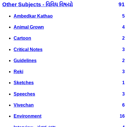
Other Subjects - વિવિધ વિષયો
91
Ambedkar Kathao
5
Animal Grown
4
Cartoon
2
Critical Notes
3
Guidelines
2
Reki
3
Sketches
1
Speeches
3
Vivechan
6
Environment
16