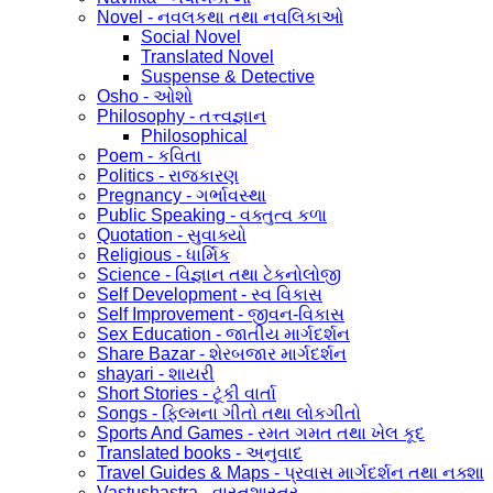
Novel - નવલકથા તથા નવલિકાઓ
Social Novel
Translated Novel
Suspense & Detective
Osho - ઓશો
Philosophy - તત્ત્વજ્ઞાન
Philosophical
Poem - કવિતા
Politics - રાજકારણ
Pregnancy - ગર્ભાવસ્થા
Public Speaking - વક્તુત્વ કળા
Quotation - સુવાક્યો
Religious - ધાર્મિક
Science - વિજ્ઞાન તથા ટેકનોલોજી
Self Development - સ્વ વિકાસ
Self Improvement - જીવન-વિકાસ
Sex Education - જાતીય માર્ગદર્શન
Share Bazar - શેરબજાર માર્ગદર્શન
shayari - શાયરી
Short Stories - ટૂંકી વાર્તા
Songs - ફિલ્મના ગીતો તથા લોકગીતો
Sports And Games - રમત ગમત તથા ખેલ કૂદ
Translated books - અનુવાદ
Travel Guides & Maps - પ્રવાસ માર્ગદર્શન તથા નક્શા
Vastushastra - વાસ્તુશાસ્ત્ર