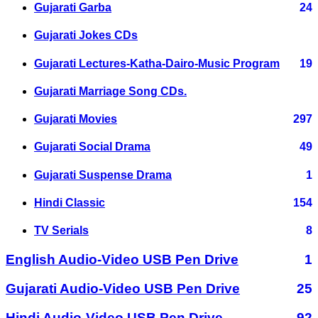
Gujarati Garba
24
Gujarati Jokes CDs
Gujarati Lectures-Katha-Dairo-Music Program
19
Gujarati Marriage Song CDs.
Gujarati Movies
297
Gujarati Social Drama
49
Gujarati Suspense Drama
1
Hindi Classic
154
TV Serials
8
English Audio-Video USB Pen Drive
1
Gujarati Audio-Video USB Pen Drive
25
Hindi Audio-Video USB Pen Drive
92