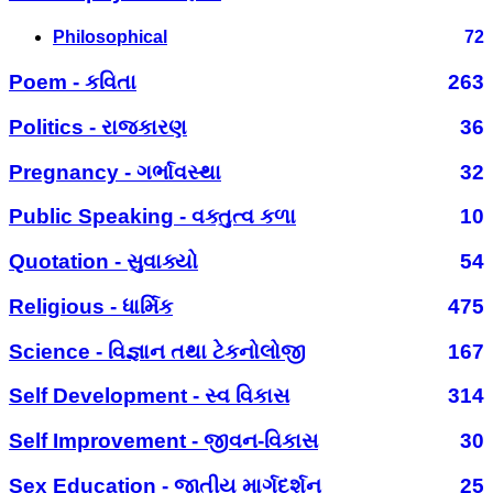
Philosophical
72
Poem - કવિતા
263
Politics - રાજકારણ
36
Pregnancy - ગર્ભાવસ્થા
32
Public Speaking - વક્તુત્વ કળા
10
Quotation - સુવાક્યો
54
Religious - ધાર્મિક
475
Science - વિજ્ઞાન તથા ટેકનોલોજી
167
Self Development - સ્વ વિકાસ
314
Self Improvement - જીવન-વિકાસ
30
Sex Education - જાતીય માર્ગદર્શન
25