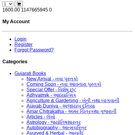
1600.00
1147665945
0
My Account
Login
Register
Forgot Password?
Categories
Gujarati Books
New Arrival - નવા પુસ્તકો
Coming Soon - નવા આવનારા પુસ્તકો
Special Offer - વિશેષ છૂટ
Adhyatmik - આધ્યાત્મિક
Agriculture & Gardening - ખેતી તથા બાગવાની
Ajayab Duniya - અજાયબ દુનિયા
Amar Chitrakatha - અમર ચિત્રકથા ગુજરાતી
Articles - લેખો
Astrology - જ્યોતિષશાસ્ત્ર
Autobiography - આત્મચરિત્ર
Ayurved & Herbal - આયૂર્વેદ