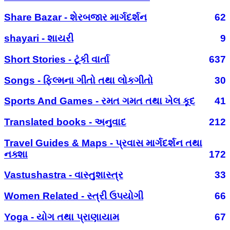
Share Bazar - શેરબજાર માર્ગદર્શન
62
shayari - શાયરી
9
Short Stories - ટૂંકી વાર્તા
637
Songs - ફિલ્મના ગીતો તથા લોકગીતો
30
Sports And Games - રમત ગમત તથા ખેલ કૂદ
41
Translated books - અનુવાદ
212
Travel Guides & Maps - પ્રવાસ માર્ગદર્શન તથા
નક્શા
172
Vastushastra - વાસ્તુશાસ્ત્ર
33
Women Related - સ્ત્રી ઉપયોગી
66
Yoga - યોગ તથા પ્રાણાયામ
67