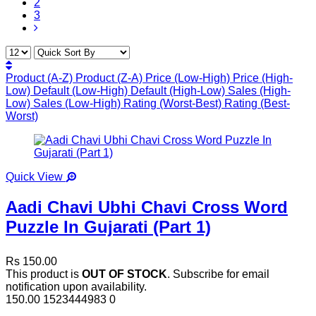
2
3
Product (A-Z)
Product (Z-A)
Price (Low-High)
Price (High-
Low)
Default (Low-High)
Default (High-Low)
Sales (High-
Low)
Sales (Low-High)
Rating (Worst-Best)
Rating (Best-
Worst)
Quick View
Aadi Chavi Ubhi Chavi Cross Word
Puzzle In Gujarati (Part 1)
Rs 150.00
This product is
OUT OF STOCK
. Subscribe for email
notification upon availability.
150.00
1523444983
0