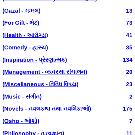
(Gazal - ગઝલ)
13
(For Gift - ભેટ)
73
(Health - આરોગ્ય)
41
(Comedy - હાસ્ય)
35
(Inspiration - પ્રેરણાત્મક)
134
(Management - વ્યવસ્થા સંચાલન)
20
(Miscellaneous - વિવિધ વિષય)
23
(Music - સંગીત)
2
(Novels - નવલકથા તથા નવલિકાઓ)
175
(Osho - ઓશો)
7
(Philosophy - તત્ત્વજ્ઞાન)
11