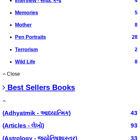
Interview - સંવાદ કળા
4
Memories
5
Mother
8
Pen Portraits
28
Terrorism
2
Wild Life
8
Close
Best Sellers Books
(Adhyatmik - આધ્યાત્મિક)
43
(Articles - લેખો)
93
(Astrology - જ્યોતિષશાસ્ત્ર)
33