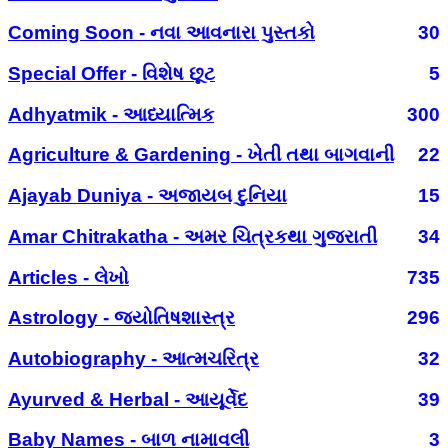
Coming Soon - નવા આવનારા પુસ્તકો
30
Special Offer - વિશેષ છૂટ
5
Adhyatmik - આધ્યાત્મિક
300
Agriculture & Gardening - ખેતી તથા બાગવાની
22
Ajayab Duniya - અજાયબ દુનિયા
15
Amar Chitrakatha - અમર ચિત્રકથા ગુજરાતી
34
Articles - લેખો
735
Astrology - જ્યોતિષશાસ્ત્ર
296
Autobiography - આત્મચરિત્ર
32
Ayurved & Herbal - આયૂર્વેદ
39
Baby Names - બાળ નામાવલી
3