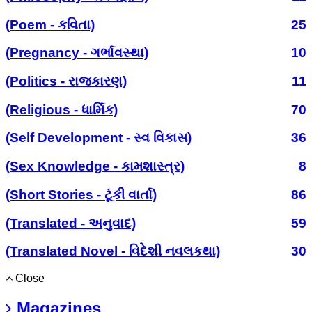
(Poem - કવિતા)
25
(Pregnancy - ગર્ભાવસ્થા)
10
(Politics - રાજકારણ)
11
(Religious - ધાર્મિક)
70
(Self Development - સ્વ વિકાસ)
36
(Sex Knowledge - કામશાસ્ત્ર)
8
(Short Stories - ટૂંકી વાર્તા)
86
(Translated - અનુવાદ)
59
(Translated Novel - વિદેશી નવલકથા)
30
Close
Magazines