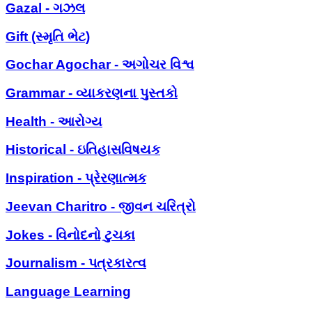
Gazal - ગઝલ
Gift (સ્મૃતિ ભેટ)
Gochar Agochar - અગોચર વિશ્વ
Grammar - વ્યાકરણના પુસ્તકો
Health - આરોગ્ય
Historical - ઇતિહાસવિષયક
Inspiration - પ્રેરણાત્મક
Jeevan Charitro - જીવન ચરિત્રો
Jokes - વિનોદનો ટુચકા
Journalism - પત્રકારત્વ
Language Learning