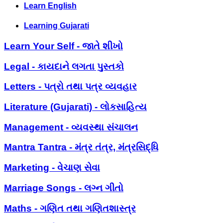
Learn English
Learning Gujarati
Learn Your Self - જાતે શીખો
Legal - કાયદાને લગતા પુસ્તકો
Letters - પત્રો તથા પત્ર વ્યવહાર
Literature (Gujarati) - લોકસાહિત્ય
Management - વ્યવસ્થા સંચાલન
Mantra Tantra - મંત્ર તંત્ર, મંત્રસિદ્ધિ
Marketing - વેચાણ સેવા
Marriage Songs - લગ્ન ગીતો
Maths - ગણિત તથા ગણિતશાસ્ત્ર