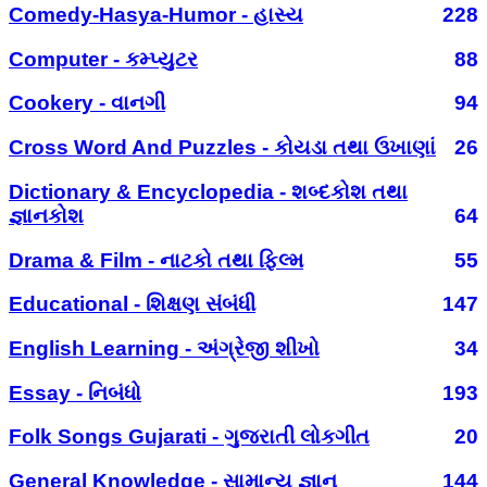
Comedy-Hasya-Humor - હાસ્ય
228
Computer - કમ્પ્યુટર
88
Cookery - વાનગી
94
Cross Word And Puzzles - કોયડા તથા ઉખાણાં
26
Dictionary & Encyclopedia - શબ્દકોશ તથા
જ્ઞાનકોશ
64
Drama & Film - નાટકો તથા ફિલ્મ
55
Educational - શિક્ષણ સંબંધી
147
English Learning - અંગ્રેજી શીખો
34
Essay - નિબંધો
193
Folk Songs Gujarati - ગુજરાતી લોકગીત
20
General Knowledge - સામાન્ય જ્ઞાન
144