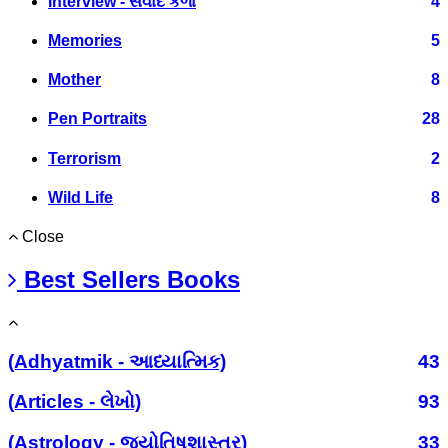
Interview - સંવાદ કળા
4
Memories
5
Mother
8
Pen Portraits
28
Terrorism
2
Wild Life
8
Close
Best Sellers Books
(Adhyatmik - આધ્યાત્મિક)
43
(Articles - લેખો)
93
(Astrology - જ્યોતિષશાસ્ત્ર)
33