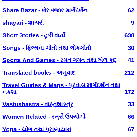
Share Bazar - શેરબજાર માર્ગદર્શન
62
shayari - શાયરી
9
Short Stories - ટૂંકી વાર્તા
638
Songs - ફિલ્મના ગીતો તથા લોકગીતો
30
Sports And Games - રમત ગમત તથા ખેલ કૂદ
41
Translated books - અનુવાદ
212
Travel Guides & Maps - પ્રવાસ માર્ગદર્શન તથા
નક્શા
172
Vastushastra - વાસ્તુશાસ્ત્ર
33
Women Related - સ્ત્રી ઉપયોગી
66
Yoga - યોગ તથા પ્રાણાયામ
67