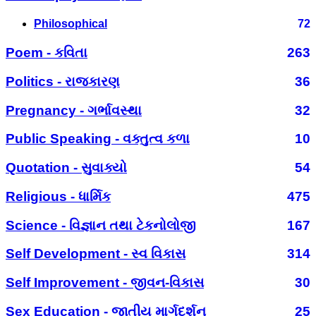
Philosophical
72
Poem - કવિતા
263
Politics - રાજકારણ
36
Pregnancy - ગર્ભાવસ્થા
32
Public Speaking - વક્તુત્વ કળા
10
Quotation - સુવાક્યો
54
Religious - ધાર્મિક
475
Science - વિજ્ઞાન તથા ટેકનોલોજી
167
Self Development - સ્વ વિકાસ
314
Self Improvement - જીવન-વિકાસ
30
Sex Education - જાતીય માર્ગદર્શન
25