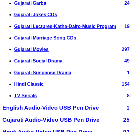
Gujarati Garba
24
Gujarati Jokes CDs
Gujarati Lectures-Katha-Dairo-Music Program
19
Gujarati Marriage Song CDs.
Gujarati Movies
297
Gujarati Social Drama
49
Gujarati Suspense Drama
1
Hindi Classic
154
TV Serials
8
English Audio-Video USB Pen Drive
1
Gujarati Audio-Video USB Pen Drive
25
Hindi Audio-Video USB Pen Drive
92