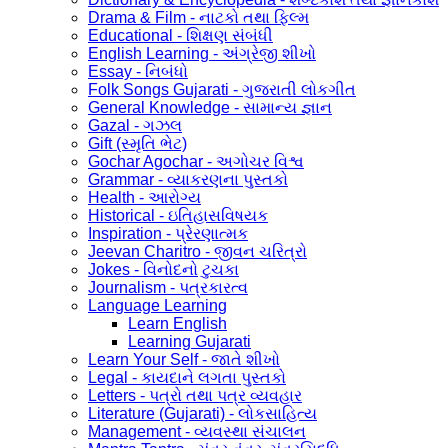
Drama & Film - નાટકો તથા ફિલ્મ
Educational - શિક્ષણ સંબંધી
English Learning - અંગ્રેજી શીખો
Essay - નિબંધો
Folk Songs Gujarati - ગુજરાતી લોકગીત
General Knowledge - સામાન્ય જ્ઞાન
Gazal - ગઝલ
Gift (સ્મૃતિ ભેટ)
Gochar Agochar - અગોચર વિશ્વ
Grammar - વ્યાકરણના પુસ્તકો
Health - આરોગ્ય
Historical - ઇતિહાસવિષયક
Inspiration - પ્રેરણાત્મક
Jeevan Charitro - જીવન ચરિત્રો
Jokes - વિનોદનો ટુચકા
Journalism - પત્રકારત્વ
Language Learning
Learn English
Learning Gujarati
Learn Your Self - જાતે શીખો
Legal - કાયદાને લગતા પુસ્તકો
Letters - પત્રો તથા પત્ર વ્યવહાર
Literature (Gujarati) - લોકસાહિત્ય
Management - વ્યવસ્થા સંચાલન