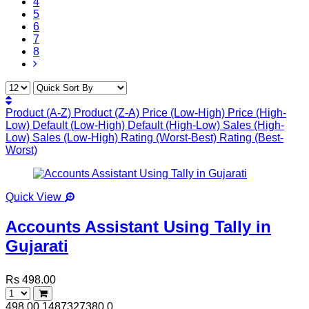
4
5
6
7
8
Product (A-Z)
Product (Z-A)
Price (Low-High)
Price (High-
Low)
Default (Low-High)
Default (High-Low)
Sales (High-
Low)
Sales (Low-High)
Rating (Worst-Best)
Rating (Best-
Worst)
Quick View
Accounts Assistant Using Tally in
Gujarati
Rs 498.00
498.00
1487327380
0