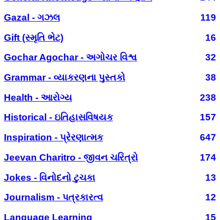
Gazal - ગઝલ
119
Gift (સ્મૃતિ ભેટ)
16
Gochar Agochar - અગોચર વિશ્વ
32
Grammar - વ્યાકરણના પુસ્તકો
38
Health - આરોગ્ય
238
Historical - ઇતિહાસવિષયક
157
Inspiration - પ્રેરણાત્મક
647
Jeevan Charitro - જીવન ચરિત્રો
174
Jokes - વિનોદનો ટુચકા
13
Journalism - પત્રકારત્વ
12
Language Learning
15