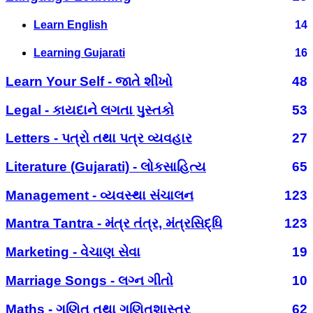
Learn English
14
Learning Gujarati
16
Learn Your Self - જાતે શીખો
48
Legal - કાયદાને લગતા પુસ્તકો
53
Letters - પત્રો તથા પત્ર વ્યવહાર
27
Literature (Gujarati) - લોકસાહિત્ય
65
Management - વ્યવસ્થા સંચાલન
123
Mantra Tantra - મંત્ર તંત્ર, મંત્રસિદ્ધિ
123
Marketing - વેચાણ સેવા
19
Marriage Songs - લગ્ન ગીતો
10
Maths - ગણિત તથા ગણિતશાસ્ત્ર
62