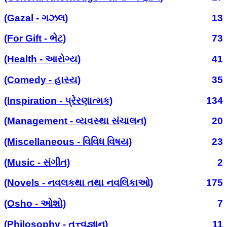
(Gazal - ગઝલ)
13
(For Gift - ભેટ)
73
(Health - આરોગ્ય)
41
(Comedy - હાસ્ય)
35
(Inspiration - પ્રેરણાત્મક)
134
(Management - વ્યવસ્થા સંચાલન)
20
(Miscellaneous - વિવિધ વિષય)
23
(Music - સંગીત)
2
(Novels - નવલકથા તથા નવલિકાઓ)
175
(Osho - ઓશો)
7
(Philosophy - તત્ત્વજ્ઞાન)
11