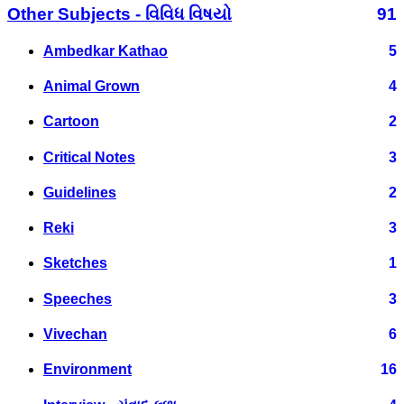
Other Subjects - વિવિધ વિષયો
91
Ambedkar Kathao
5
Animal Grown
4
Cartoon
2
Critical Notes
3
Guidelines
2
Reki
3
Sketches
1
Speeches
3
Vivechan
6
Environment
16