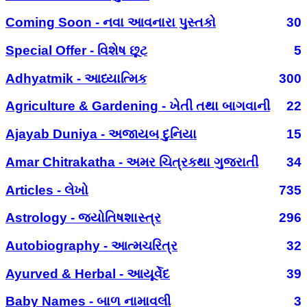
Coming Soon - નવા આવનારા પુસ્તકો
30
Special Offer - વિશેષ છૂટ
5
Adhyatmik - આધ્યાત્મિક
300
Agriculture & Gardening - ખેતી તથા બાગવાની
22
Ajayab Duniya - અજાયબ દુનિયા
15
Amar Chitrakatha - અમર ચિત્રકથા ગુજરાતી
34
Articles - લેખો
735
Astrology - જ્યોતિષશાસ્ત્ર
296
Autobiography - આત્મચરિત્ર
32
Ayurved & Herbal - આયૂર્વેદ
39
Baby Names - બાળ નામાવલી
3