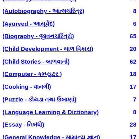
(Autobiography - આત્મચરિત્ર)
8
(Ayurved - આયૂર્વેદ)
6
(Biography - જીવનચરિત્રો)
65
(Child Development - બાળ વિકાસ)
20
(Child Stories - બાળવાર્તા)
62
(Computer - કમ્પ્યુટર )
18
(Cooking - વાનગી)
17
(Puzzle - કોયડા તથા ઉખાણાં)
7
(Language Learning & Dictionary)
8
(Essay - નિબંધો)
28
(General Knowledge - સામાન્ય જ્ઞાન)
17