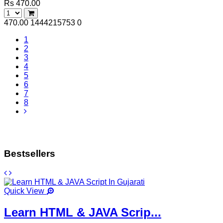
Rs 470.00
470.00
1444215753
0
1
2
3
4
5
6
7
8
Bestsellers
Quick View
Learn HTML & JAVA Scrip...