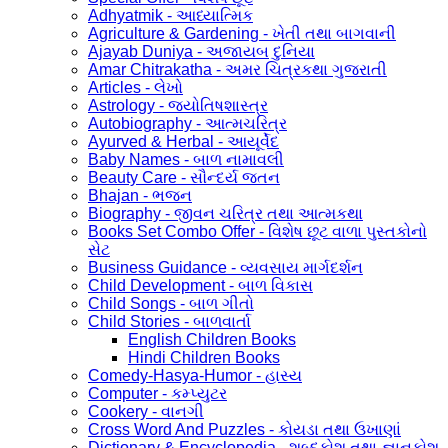
Adhyatmik - આધ્યાત્મિક
Agriculture & Gardening - ખેતી તથા બાગવાની
Ajayab Duniya - અજાયબ દુનિયા
Amar Chitrakatha - અમર ચિત્રકથા ગુજરાતી
Articles - લેખો
Astrology - જ્યોતિષશાસ્ત્ર
Autobiography - આત્મચરિત્ર
Ayurved & Herbal - આયૂર્વેદ
Baby Names - બાળ નામાવલી
Beauty Care - સૌન્દર્ય જતન
Bhajan - ભજન
Biography - જીવન ચરિત્ર તથા આત્મકથા
Books Set Combo Offer - વિશેષ છૂટ વાળા પુસ્તકોનો
સેટ
Business Guidance - વ્યવસાય માર્ગદર્શન
Child Development - બાળ વિકાસ
Child Songs - બાળ ગીતો
Child Stories - બાળવાર્તા
English Children Books
Hindi Children Books
Comedy-Hasya-Humor - હાસ્ય
Computer - કમ્પ્યુટર
Cookery - વાનગી
Cross Word And Puzzles - કોયડા તથા ઉખાણાં
Dictionary & Encyclopedia - શબ્દકોશ તથા જ્ઞાનકોશ