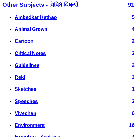
Other Subjects - વિવિધ વિષયો
91
Ambedkar Kathao
5
Animal Grown
4
Cartoon
2
Critical Notes
3
Guidelines
2
Reki
3
Sketches
1
Speeches
3
Vivechan
6
Environment
16