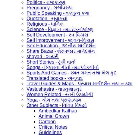
Politics - રાજકારણ
Pregnancy - ગર્ભાવસ્થા
Public Speaking - વક્તુત્વ કળા
Quotation - સુવાક્યો
Religious - ધાર્મિક
Science - વિજ્ઞાન તથા ટેકનોલોજી
Self Development - સ્વ વિકાસ
Self Improvement - જીવન-વિકાસ
Sex Education - જાતીય માર્ગદર્શન
Share Bazar - શેરબજાર માર્ગદર્શન
shayari - શાયરી
Short Stories - ટૂંકી વાર્તા
Songs - ફિલ્મના ગીતો તથા લોકગીતો
Sports And Games - રમત ગમત તથા ખેલ કૂદ
Translated books - અનુવાદ
Travel Guides & Maps - પ્રવાસ માર્ગદર્શન તથા નક્શા
Vastushastra - વાસ્તુશાસ્ત્ર
Women Related - સ્ત્રી ઉપયોગી
Yoga - યોગ તથા પ્રાણાયામ
Other Subjects - વિવિધ વિષયો
Ambedkar Kathao
Animal Grown
Cartoon
Critical Notes
Guidelines