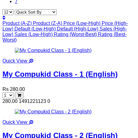
7
Product (A-Z)
Product (Z-A)
Price (Low-High)
Price (High-
Low)
Default (Low-High)
Default (High-Low)
Sales (High-
Low)
Sales (Low-High)
Rating (Worst-Best)
Rating (Best-
Worst)
Quick View
My Compukid Class - 1 (English)
Rs 280.00
280.00
1491221123
0
Quick View
My Compukid Class - 2 (English)