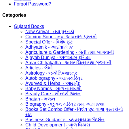
Forgot Password?
Categories
Gujarati Books
New Arrival - નવા પુસ્તકો
Coming Soon - નવા આવનારા પુસ્તકો
Special Offer - વિશેષ છૂટ
Adhyatmik - આધ્યાત્મિક
Agriculture & Gardening - ખેતી તથા બાગવાની
Ajayab Duniya - અજાયબ દુનિયા
Amar Chitrakatha - અમર ચિત્રકથા ગુજરાતી
Articles - લેખો
Astrology - જ્યોતિષશાસ્ત્ર
Autobiography - આત્મચરિત્ર
Ayurved & Herbal - આયૂર્વેદ
Baby Names - બાળ નામાવલી
Beauty Care - સૌન્દર્ય જતન
Bhajan - ભજન
Biography - જીવન ચરિત્ર તથા આત્મકથા
Books Set Combo Offer - વિશેષ છૂટ વાળા પુસ્તકોનો
સેટ
Business Guidance - વ્યવસાય માર્ગદર્શન
Child Development - બાળ વિકાસ