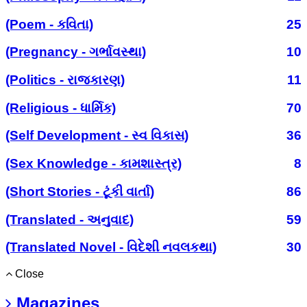
(Poem - કવિતા)
25
(Pregnancy - ગર્ભાવસ્થા)
10
(Politics - રાજકારણ)
11
(Religious - ધાર્મિક)
70
(Self Development - સ્વ વિકાસ)
36
(Sex Knowledge - કામશાસ્ત્ર)
8
(Short Stories - ટૂંકી વાર્તા)
86
(Translated - અનુવાદ)
59
(Translated Novel - વિદેશી નવલકથા)
30
Close
Magazines