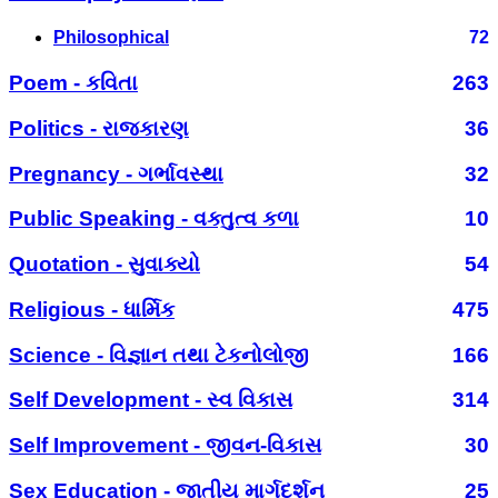
Philosophical
72
Poem - કવિતા
263
Politics - રાજકારણ
36
Pregnancy - ગર્ભાવસ્થા
32
Public Speaking - વક્તુત્વ કળા
10
Quotation - સુવાક્યો
54
Religious - ધાર્મિક
475
Science - વિજ્ઞાન તથા ટેકનોલોજી
166
Self Development - સ્વ વિકાસ
314
Self Improvement - જીવન-વિકાસ
30
Sex Education - જાતીય માર્ગદર્શન
25