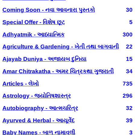
Coming Soon - નવા આવનારા પુસ્તકો
30
Special Offer - વિશેષ છૂટ
5
Adhyatmik - આધ્યાત્મિક
300
Agriculture & Gardening - ખેતી તથા બાગવાની
22
Ajayab Duniya - અજાયબ દુનિયા
15
Amar Chitrakatha - અમર ચિત્રકથા ગુજરાતી
34
Articles - લેખો
735
Astrology - જ્યોતિષશાસ્ત્ર
296
Autobiography - આત્મચરિત્ર
32
Ayurved & Herbal - આયૂર્વેદ
39
Baby Names - બાળ નામાવલી
3