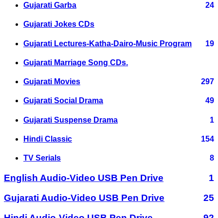
Gujarati Garba
24
Gujarati Jokes CDs
Gujarati Lectures-Katha-Dairo-Music Program
19
Gujarati Marriage Song CDs.
Gujarati Movies
297
Gujarati Social Drama
49
Gujarati Suspense Drama
1
Hindi Classic
154
TV Serials
8
English Audio-Video USB Pen Drive
1
Gujarati Audio-Video USB Pen Drive
25
Hindi Audio-Video USB Pen Drive
92