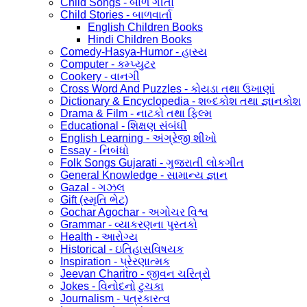
Child Songs - બાળ ગીતો
Child Stories - બાળવાર્તા
English Children Books
Hindi Children Books
Comedy-Hasya-Humor - હાસ્ય
Computer - કમ્પ્યુટર
Cookery - વાનગી
Cross Word And Puzzles - કોયડા તથા ઉખાણાં
Dictionary & Encyclopedia - શબ્દકોશ તથા જ્ઞાનકોશ
Drama & Film - નાટકો તથા ફિલ્મ
Educational - શિક્ષણ સંબંધી
English Learning - અંગ્રેજી શીખો
Essay - નિબંધો
Folk Songs Gujarati - ગુજરાતી લોકગીત
General Knowledge - સામાન્ય જ્ઞાન
Gazal - ગઝલ
Gift (સ્મૃતિ ભેટ)
Gochar Agochar - અગોચર વિશ્વ
Grammar - વ્યાકરણના પુસ્તકો
Health - આરોગ્ય
Historical - ઇતિહાસવિષયક
Inspiration - પ્રેરણાત્મક
Jeevan Charitro - જીવન ચરિત્રો
Jokes - વિનોદનો ટુચકા
Journalism - પત્રકારત્વ