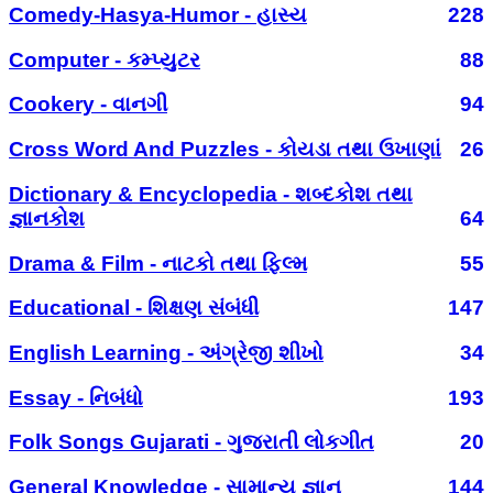
Comedy-Hasya-Humor - હાસ્ય
228
Computer - કમ્પ્યુટર
88
Cookery - વાનગી
94
Cross Word And Puzzles - કોયડા તથા ઉખાણાં
26
Dictionary & Encyclopedia - શબ્દકોશ તથા
જ્ઞાનકોશ
64
Drama & Film - નાટકો તથા ફિલ્મ
55
Educational - શિક્ષણ સંબંધી
147
English Learning - અંગ્રેજી શીખો
34
Essay - નિબંધો
193
Folk Songs Gujarati - ગુજરાતી લોકગીત
20
General Knowledge - સામાન્ય જ્ઞાન
144