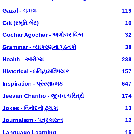
Gazal - ગઝલ
119
Gift (સ્મૃતિ ભેટ)
16
Gochar Agochar - અગોચર વિશ્વ
32
Grammar - વ્યાકરણના પુસ્તકો
38
Health - આરોગ્ય
238
Historical - ઇતિહાસવિષયક
157
Inspiration - પ્રેરણાત્મક
647
Jeevan Charitro - જીવન ચરિત્રો
174
Jokes - વિનોદનો ટુચકા
13
Journalism - પત્રકારત્વ
12
Language Learning
15