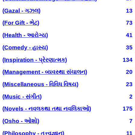
(Gazal - ગઝલ)
13
(For Gift - ભેટ)
73
(Health - આરોગ્ય)
41
(Comedy - હાસ્ય)
35
(Inspiration - પ્રેરણાત્મક)
134
(Management - વ્યવસ્થા સંચાલન)
20
(Miscellaneous - વિવિધ વિષય)
23
(Music - સંગીત)
2
(Novels - નવલકથા તથા નવલિકાઓ)
175
(Osho - ઓશો)
7
(Philosophy - તત્ત્વજ્ઞાન)
11