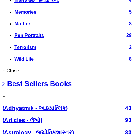
Interview - સંવાદ કળા
4
Memories
5
Mother
8
Pen Portraits
28
Terrorism
2
Wild Life
8
Close
Best Sellers Books
(Adhyatmik - આધ્યાત્મિક)
43
(Articles - લેખો)
93
(Astrology - જ્યોતિષશાસ્ત્ર)
33