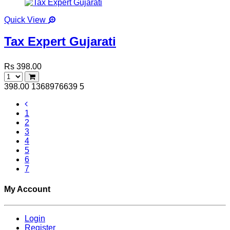
Quick View
Tax Expert Gujarati
Rs 398.00
398.00
1368976639
5
1
2
3
4
5
6
7
My Account
Login
Register