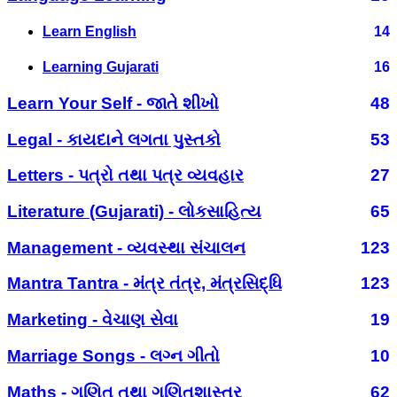
Learn English
14
Learning Gujarati
16
Learn Your Self - જાતે શીખો
48
Legal - કાયદાને લગતા પુસ્તકો
53
Letters - પત્રો તથા પત્ર વ્યવહાર
27
Literature (Gujarati) - લોકસાહિત્ય
65
Management - વ્યવસ્થા સંચાલન
123
Mantra Tantra - મંત્ર તંત્ર, મંત્રસિદ્ધિ
123
Marketing - વેચાણ સેવા
19
Marriage Songs - લગ્ન ગીતો
10
Maths - ગણિત તથા ગણિતશાસ્ત્ર
62