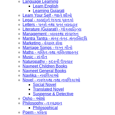
Language Learning
Learn English
Learning Gujarati
Learn Your Self - જાતે શીખો
Legal - કાયદાને લગતા પુસ્તકો
Letters - પત્રો તથા પત્ર વ્યવહાર
Literature (Gujarati) - લોકસાહિત્ય
Management - વ્યવસ્થા સંચાલન
Mantra Tantra - મંત્ર તંત્ર, મંત્રસિદ્ધિ
Marketing - વેચાણ સેવા
Marriage Songs - લગ્ન ગીતો
Maths - ગણિત તથા ગણિતશાસ્ત્ર
Music - સંગીત
Naturopathy - કુદરતી ઉપચાર
Navneet Children Books
Navneet General Books
Navlika - નવલિકાઓ
Novel - નવલકથા તથા નવલિકાઓ
Social Novel
Translated Novel
Suspense & Detective
Osho - ઓશો
Philosophy - તત્ત્વજ્ઞાન
Philosophical
Poem - કવિતા