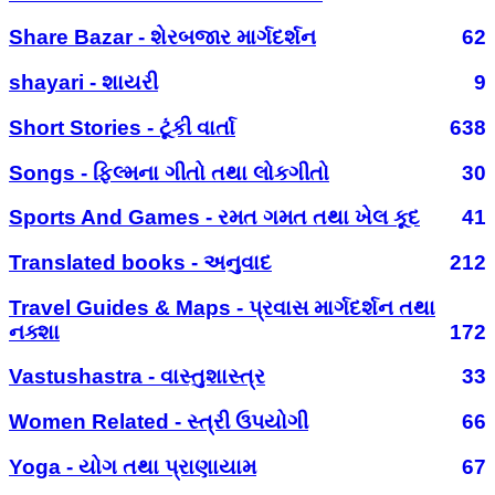
Share Bazar - શેરબજાર માર્ગદર્શન
62
shayari - શાયરી
9
Short Stories - ટૂંકી વાર્તા
638
Songs - ફિલ્મના ગીતો તથા લોકગીતો
30
Sports And Games - રમત ગમત તથા ખેલ કૂદ
41
Translated books - અનુવાદ
212
Travel Guides & Maps - પ્રવાસ માર્ગદર્શન તથા
નક્શા
172
Vastushastra - વાસ્તુશાસ્ત્ર
33
Women Related - સ્ત્રી ઉપયોગી
66
Yoga - યોગ તથા પ્રાણાયામ
67