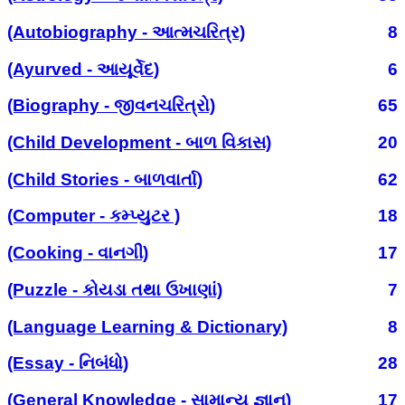
(Autobiography - આત્મચરિત્ર)
8
(Ayurved - આયૂર્વેદ)
6
(Biography - જીવનચરિત્રો)
65
(Child Development - બાળ વિકાસ)
20
(Child Stories - બાળવાર્તા)
62
(Computer - કમ્પ્યુટર )
18
(Cooking - વાનગી)
17
(Puzzle - કોયડા તથા ઉખાણાં)
7
(Language Learning & Dictionary)
8
(Essay - નિબંધો)
28
(General Knowledge - સામાન્ય જ્ઞાન)
17