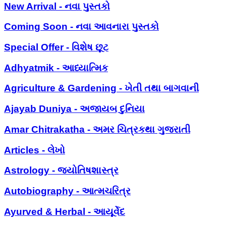
New Arrival - નવા પુસ્તકો
Coming Soon - નવા આવનારા પુસ્તકો
Special Offer - વિશેષ છૂટ
Adhyatmik - આધ્યાત્મિક
Agriculture & Gardening - ખેતી તથા બાગવાની
Ajayab Duniya - અજાયબ દુનિયા
Amar Chitrakatha - અમર ચિત્રકથા ગુજરાતી
Articles - લેખો
Astrology - જ્યોતિષશાસ્ત્ર
Autobiography - આત્મચરિત્ર
Ayurved & Herbal - આયૂર્વેદ