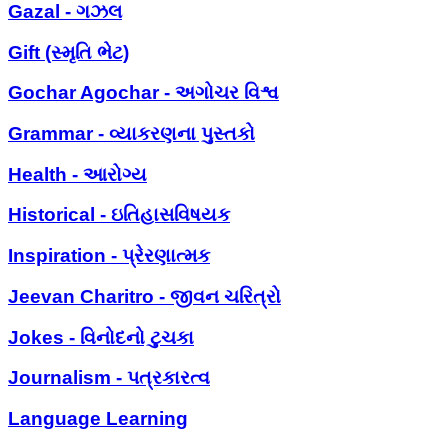
Gazal - ગઝલ
Gift (સ્મૃતિ ભેટ)
Gochar Agochar - અગોચર વિશ્વ
Grammar - વ્યાકરણના પુસ્તકો
Health - આરોગ્ય
Historical - ઇતિહાસવિષયક
Inspiration - પ્રેરણાત્મક
Jeevan Charitro - જીવન ચરિત્રો
Jokes - વિનોદનો ટુચકા
Journalism - પત્રકારત્વ
Language Learning