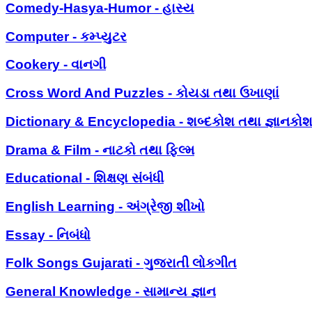
Comedy-Hasya-Humor - હાસ્ય
Computer - કમ્પ્યુટર
Cookery - વાનગી
Cross Word And Puzzles - કોયડા તથા ઉખાણાં
Dictionary & Encyclopedia - શબ્દકોશ તથા જ્ઞાનકો
Drama & Film - નાટકો તથા ફિલ્મ
Educational - શિક્ષણ સંબંધી
English Learning - અંગ્રેજી શીખો
Essay - નિબંધો
Folk Songs Gujarati - ગુજરાતી લોકગીત
General Knowledge - સામાન્ય જ્ઞાન