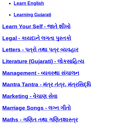
Learn English
Learning Gujarati
Learn Your Self - જાતે શીખો
Legal - કાયદાને લગતા પુસ્તકો
Letters - પત્રો તથા પત્ર વ્યવહાર
Literature (Gujarati) - લોકસાહિત્ય
Management - વ્યવસ્થા સંચાલન
Mantra Tantra - મંત્ર તંત્ર, મંત્રસિદ્ધિ
Marketing - વેચાણ સેવા
Marriage Songs - લગ્ન ગીતો
Maths - ગણિત તથા ગણિતશાસ્ત્ર