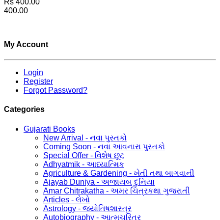
Rs 400.00
400.00
My Account
Login
Register
Forgot Password?
Categories
Gujarati Books
New Arrival - નવા પુસ્તકો
Coming Soon - નવા આવનારા પુસ્તકો
Special Offer - વિશેષ છૂટ
Adhyatmik - આધ્યાત્મિક
Agriculture & Gardening - ખેતી તથા બાગવાની
Ajayab Duniya - અજાયબ દુનિયા
Amar Chitrakatha - અમર ચિત્રકથા ગુજરાતી
Articles - લેખો
Astrology - જ્યોતિષશાસ્ત્ર
Autobiography - આત્મચરિત્ર