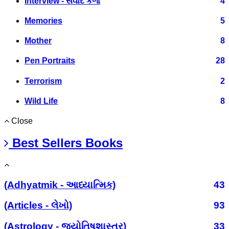
Interview - સંવાદ કળા
4
Memories
5
Mother
8
Pen Portraits
28
Terrorism
2
Wild Life
8
Close
Best Sellers Books
(Adhyatmik - આધ્યાત્મિક)
43
(Articles - લેખો)
93
(Astrology - જ્યોતિષશાસ્ત્ર)
33