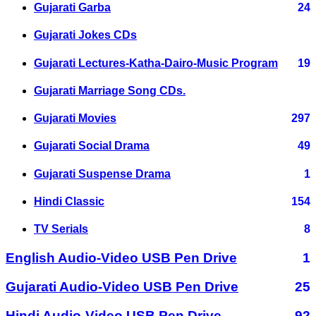
Gujarati Garba
24
Gujarati Jokes CDs
Gujarati Lectures-Katha-Dairo-Music Program
19
Gujarati Marriage Song CDs.
Gujarati Movies
297
Gujarati Social Drama
49
Gujarati Suspense Drama
1
Hindi Classic
154
TV Serials
8
English Audio-Video USB Pen Drive
1
Gujarati Audio-Video USB Pen Drive
25
Hindi Audio-Video USB Pen Drive
92