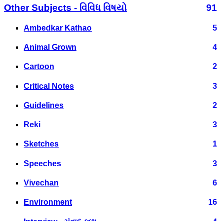
Other Subjects - વિવિધ વિષયો
91
Ambedkar Kathao
5
Animal Grown
4
Cartoon
2
Critical Notes
3
Guidelines
2
Reki
3
Sketches
1
Speeches
3
Vivechan
6
Environment
16