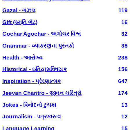
Gazal - ગઝલ
119
Gift (સ્મૃતિ ભેટ)
16
Gochar Agochar - અગોચર વિશ્વ
32
Grammar - વ્યાકરણના પુસ્તકો
38
Health - આરોગ્ય
238
Historical - ઇતિહાસવિષયક
156
Inspiration - પ્રેરણાત્મક
647
Jeevan Charitro - જીવન ચરિત્રો
174
Jokes - વિનોદનો ટુચકા
13
Journalism - પત્રકારત્વ
12
Language Learning
15