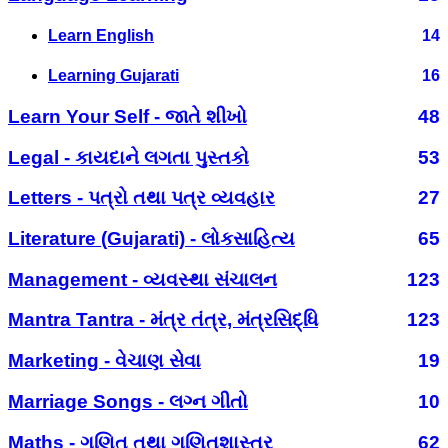
Learn English
14
Learning Gujarati
16
Learn Your Self - જાતે શીખો
48
Legal - કાયદાને લગતા પુસ્તકો
53
Letters - પત્રો તથા પત્ર વ્યવહાર
27
Literature (Gujarati) - લોકસાહિત્ય
65
Management - વ્યવસ્થા સંચાલન
123
Mantra Tantra - મંત્ર તંત્ર, મંત્રસિદ્ધિ
123
Marketing - વેચાણ સેવા
19
Marriage Songs - લગ્ન ગીતો
10
Maths - ગણિત તથા ગણિતશાસ્ત્ર
62