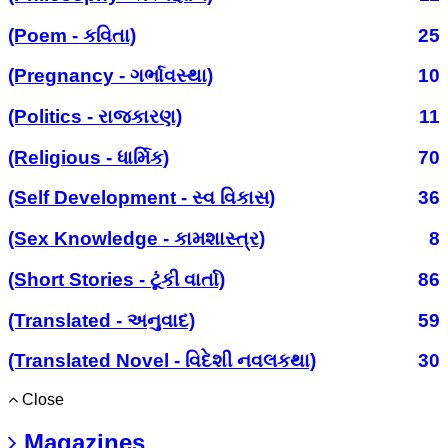
(Poem - કવિતા)
25
(Pregnancy - ગર્ભાવસ્થા)
10
(Politics - રાજકારણ)
11
(Religious - ધાર્મિક)
70
(Self Development - સ્વ વિકાસ)
36
(Sex Knowledge - કામશાસ્ત્ર)
8
(Short Stories - ટૂંકી વાર્તા)
86
(Translated - અનુવાદ)
59
(Translated Novel - વિદેશી નવલકથા)
30
Close
Magazines