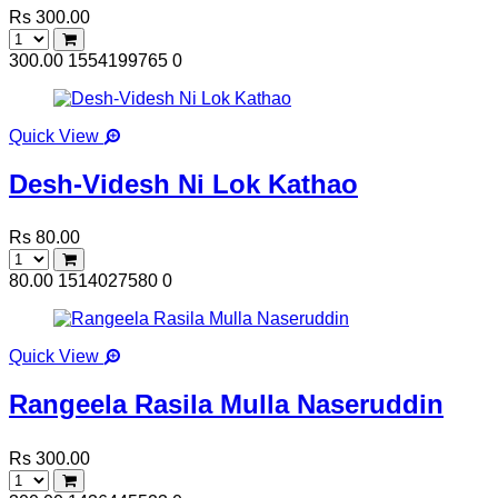
Rs 300.00
300.00
1554199765
0
Quick View
Desh-Videsh Ni Lok Kathao
Rs 80.00
80.00
1514027580
0
Quick View
Rangeela Rasila Mulla Naseruddin
Rs 300.00