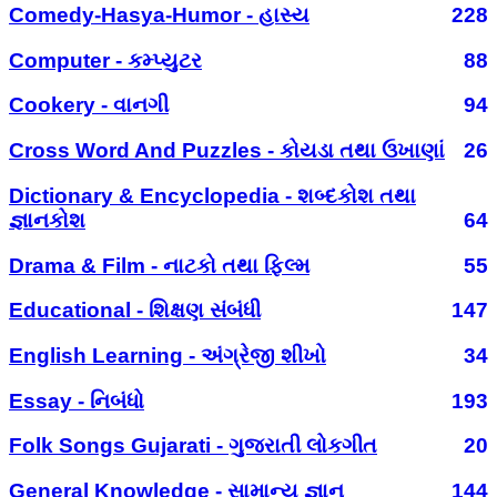
Comedy-Hasya-Humor - હાસ્ય
228
Computer - કમ્પ્યુટર
88
Cookery - વાનગી
94
Cross Word And Puzzles - કોયડા તથા ઉખાણાં
26
Dictionary & Encyclopedia - શબ્દકોશ તથા
જ્ઞાનકોશ
64
Drama & Film - નાટકો તથા ફિલ્મ
55
Educational - શિક્ષણ સંબંધી
147
English Learning - અંગ્રેજી શીખો
34
Essay - નિબંધો
193
Folk Songs Gujarati - ગુજરાતી લોકગીત
20
General Knowledge - સામાન્ય જ્ઞાન
144