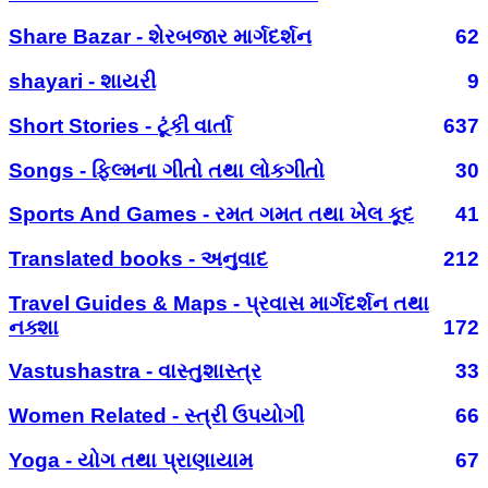
Share Bazar - શેરબજાર માર્ગદર્શન
62
shayari - શાયરી
9
Short Stories - ટૂંકી વાર્તા
637
Songs - ફિલ્મના ગીતો તથા લોકગીતો
30
Sports And Games - રમત ગમત તથા ખેલ કૂદ
41
Translated books - અનુવાદ
212
Travel Guides & Maps - પ્રવાસ માર્ગદર્શન તથા
નક્શા
172
Vastushastra - વાસ્તુશાસ્ત્ર
33
Women Related - સ્ત્રી ઉપયોગી
66
Yoga - યોગ તથા પ્રાણાયામ
67