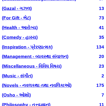
(Gazal - ગઝલ)
13
(For Gift - ભેટ)
73
(Health - આરોગ્ય)
41
(Comedy - હાસ્ય)
35
(Inspiration - પ્રેરણાત્મક)
134
(Management - વ્યવસ્થા સંચાલન)
20
(Miscellaneous - વિવિધ વિષય)
23
(Music - સંગીત)
2
(Novels - નવલકથા તથા નવલિકાઓ)
175
(Osho - ઓશો)
7
(Philosophy - તત્ત્વજ્ઞાન)
11