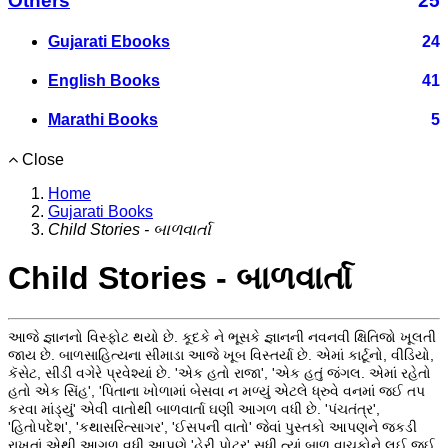
Others
25
Gujarati Ebooks
24
English Books
41
Marathi Books
5
Close
Home
Gujarati Books
Child Stories - બાળવાર્તા
Child Stories - બાળવાર્તા
આજે જ્ઞાનનો વિસ્ફોટ થયો છે. કૂદકે ને ભૂસકે જ્ઞાનની નવનવી ક્ષિતિજો ખૂલતી
જાય છે. બાળસાહિત્યના સીમાડા આજે ખૂબ વિસ્તર્યા છે. એમાં કાર્ટૂનો, વીડિયો,
કૅસેટ, સીડી વગેરે પ્રવેશ્યાં છે. 'એક હતો રાજા', 'એક હતું જંગલ. એમાં રહેતો
હતો એક સિંહ', 'પિતાના ખોળામાં બેસવા ન મળ્યું એટલે ધ્રુવે વનમાં જઈ તપ
કરવા માંડ્યું' એવી વાતોથી બાળવાર્તા ઘણી આગળ વધી છે. 'પંચતંત્ર',
'હિતોપદેશ', 'કથાસરિત્સાગર', 'ઈસપની વાતો' જેવાં પુસ્તકો આપણને જકડી
રાખતાં એથી આગળ વધી આપણે 'હેરી પોટર' સુધી ત્યાં બાળ વાચકોને લઈ જઈ