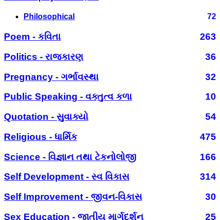
Philosophical
72
Poem - કવિતા
263
Politics - રાજકારણ
36
Pregnancy - ગર્ભાવસ્થા
32
Public Speaking - વક્તુત્વ કળા
10
Quotation - સુવાક્યો
54
Religious - ધાર્મિક
475
Science - વિજ્ઞાન તથા ટેકનોલોજી
166
Self Development - સ્વ વિકાસ
314
Self Improvement - જીવન-વિકાસ
30
Sex Education - જાતીય માર્ગદર્શન
25