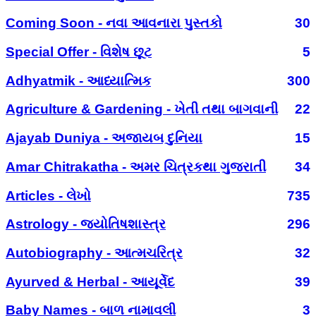
Coming Soon - નવા આવનારા પુસ્તકો
30
Special Offer - વિશેષ છૂટ
5
Adhyatmik - આધ્યાત્મિક
300
Agriculture & Gardening - ખેતી તથા બાગવાની
22
Ajayab Duniya - અજાયબ દુનિયા
15
Amar Chitrakatha - અમર ચિત્રકથા ગુજરાતી
34
Articles - લેખો
735
Astrology - જ્યોતિષશાસ્ત્ર
296
Autobiography - આત્મચરિત્ર
32
Ayurved & Herbal - આયૂર્વેદ
39
Baby Names - બાળ નામાવલી
3