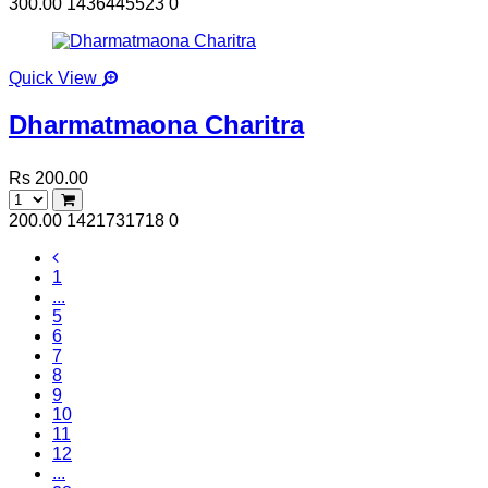
300.00
1436445523
0
Quick View
Dharmatmaona Charitra
Rs 200.00
200.00
1421731718
0
1
...
5
6
7
8
9
10
11
12
...