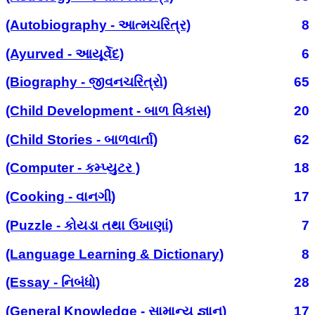
(Autobiography - આત્મચરિત્ર)
8
(Ayurved - આયૂર્વેદ)
6
(Biography - જીવનચરિત્રો)
65
(Child Development - બાળ વિકાસ)
20
(Child Stories - બાળવાર્તા)
62
(Computer - કમ્પ્યુટર )
18
(Cooking - વાનગી)
17
(Puzzle - કોયડા તથા ઉખાણાં)
7
(Language Learning & Dictionary)
8
(Essay - નિબંધો)
28
(General Knowledge - સામાન્ય જ્ઞાન)
17