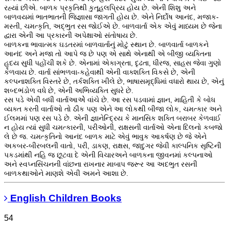
રહ્યાં છીએ. બાળક પ્રકૃતિથી કુતૂહલપ્રિય હોય છે. એની શિશુ અને
બાળવયમાં ભાતભાતની જિજ્ઞાસા જાગતી હોય છે. એને નિર્દોષ આનંદ, મજાક-
મસ્તી, ચમત્કૃતિ, અદ્ભુત રસ જોઈએ છે. બાળવાર્તા એક એવું માધ્યમ છે જેના
દ્વારા એની આ પ્રકારની અપેક્ષાઓ સંતોષાય છે.
બાળકના ભાવાત્મક ઘડતરમાં બાળવાર્તાનું મોટું સ્થાન છે. બાળવાર્તા બાળકને
આનંદ અને મજા તો આપે જ છે પણ એ સાથે એનાથી એ બીજી વ્યક્તિના
હૃદય સુધી પહોંચી શકે છે. એનામાં એકાગ્રતા, દૃઢતા, ધીરજ, સાહસ જેવા ગુણો
કેળવાય છે. વાર્તા સાંભળવા-કહેવાથી એની વાક્શક્તિ વિકસે છે, એની
કલ્પનાશક્તિ વિસ્તરે છે, તર્કશક્તિ ખીલે છે, ભાષાસમૃદ્ધિમાં વધારો થાય છે, એનું
શબ્દભંડોળ વધે છે, એની અભિવ્યક્તિ સુધરે છે.
રસ પડે એવી બધી વાર્તાઆએે વાંચે છે. આ રસ પડવામાં જ્ઞાન, માહિતી કે બોધ
વ્યક્ત કરતી વાર્તાઓ તો ઠીક પણ એને આ લોકથી બીજા લોક, ચમત્કાર અને
ઈલમમાં પણ રસ પડે છે. એની જ્ઞાનેન્દ્રિય કે માનસિક શક્તિ બરાબર કેળવાઈ
ન હોય ત્યાં સુધી ચમત્કારની, પરીઓની, રાક્ષસની વાર્તાઓ એના દિલનો કબજો
લે છે જ. ચમત્કૃતિનો આનંદ બાળક માટે એવું ભાવુક આકર્ષણ છે જે એને
અકબર-બીરબલની વાતો, પરી, ડાકણ, રાક્ષસ, જાદુગર જેવી કાલ્પનિક સૃષ્ટિની
પકડમાંથી નહિ જ છૂટવા દે એની વિચારઅને બાળકના જીવનમાં કલ્પનાઓ
અને સ્વપ્નસિંચનની વાંછના રાખનાર માબાપ જરૂર આ અદભુત રસની
બાળકથાઓને માણશે એવી અમને આશા છે.
English Children Books
54