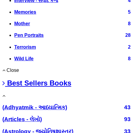
Interview - સંવાદ કળા
4
Memories
5
Mother
8
Pen Portraits
28
Terrorism
2
Wild Life
8
Close
Best Sellers Books
(Adhyatmik - આધ્યાત્મિક)
43
(Articles - લેખો)
93
(Astrology - જ્યોતિષશાસ્ત્ર)
33