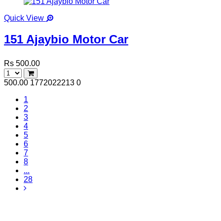
Quick View
151 Ajaybio Motor Car
Rs 500.00
500.00
1772022213
0
1
2
3
4
5
6
7
8
...
28