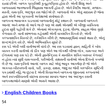
રહ્યાં છીએ. બાળક પ્રકૃતિથી કુતૂહલપ્રિય હોય છે. એની શિશુ અને
બાળવયમાં ભાતભાતની જિજ્ઞાસા જાગતી હોય છે. એને નિર્દોષ આનંદ, મજાક-
મસ્તી, ચમત્કૃતિ, અદ્ભુત રસ જોઈએ છે. બાળવાર્તા એક એવું માધ્યમ છે જેના
દ્વારા એની આ પ્રકારની અપેક્ષાઓ સંતોષાય છે.
બાળકના ભાવાત્મક ઘડતરમાં બાળવાર્તાનું મોટું સ્થાન છે. બાળવાર્તા બાળકને
આનંદ અને મજા તો આપે જ છે પણ એ સાથે એનાથી એ બીજી વ્યક્તિના
હૃદય સુધી પહોંચી શકે છે. એનામાં એકાગ્રતા, દૃઢતા, ધીરજ, સાહસ જેવા ગુણો
કેળવાય છે. વાર્તા સાંભળવા-કહેવાથી એની વાક્શક્તિ વિકસે છે, એની
કલ્પનાશક્તિ વિસ્તરે છે, તર્કશક્તિ ખીલે છે, ભાષાસમૃદ્ધિમાં વધારો થાય છે, એનું
શબ્દભંડોળ વધે છે, એની અભિવ્યક્તિ સુધરે છે.
રસ પડે એવી બધી વાર્તાઆએે વાંચે છે. આ રસ પડવામાં જ્ઞાન, માહિતી કે બોધ
વ્યક્ત કરતી વાર્તાઓ તો ઠીક પણ એને આ લોકથી બીજા લોક, ચમત્કાર અને
ઈલમમાં પણ રસ પડે છે. એની જ્ઞાનેન્દ્રિય કે માનસિક શક્તિ બરાબર કેળવાઈ
ન હોય ત્યાં સુધી ચમત્કારની, પરીઓની, રાક્ષસની વાર્તાઓ એના દિલનો કબજો
લે છે જ. ચમત્કૃતિનો આનંદ બાળક માટે એવું ભાવુક આકર્ષણ છે જે એને
અકબર-બીરબલની વાતો, પરી, ડાકણ, રાક્ષસ, જાદુગર જેવી કાલ્પનિક સૃષ્ટિની
પકડમાંથી નહિ જ છૂટવા દે એની વિચારઅને બાળકના જીવનમાં કલ્પનાઓ
અને સ્વપ્નસિંચનની વાંછના રાખનાર માબાપ જરૂર આ અદભુત રસની
બાળકથાઓને માણશે એવી અમને આશા છે.
English Children Books
54