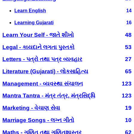
Learn English
14
Learning Gujarati
16
Learn Your Self - જાતે શીખો
48
Legal - કાયદાને લગતા પુસ્તકો
53
Letters - પત્રો તથા પત્ર વ્યવહાર
27
Literature (Gujarati) - લોકસાહિત્ય
65
Management - વ્યવસ્થા સંચાલન
123
Mantra Tantra - મંત્ર તંત્ર, મંત્રસિદ્ધિ
123
Marketing - વેચાણ સેવા
19
Marriage Songs - લગ્ન ગીતો
10
Maths - ગણિત તથા ગણિતશાસ્ત્ર
62