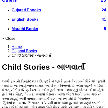
Others
25
Gujarati Ebooks
24
English Books
41
Marathi Books
5
Close
Home
Gujarati Books
Child Stories - બાળવાર્તા
Child Stories - બાળવાર્તા
આજે જ્ઞાનનો વિસ્ફોટ થયો છે. કૂદકે ને ભૂસકે જ્ઞાનની નવનવી ક્ષિતિજો ખૂલતી
જાય છે. બાળસાહિત્યના સીમાડા આજે ખૂબ વિસ્તર્યા છે. એમાં કાર્ટૂનો, વીડિયો,
કૅસેટ, સીડી વગેરે પ્રવેશ્યાં છે. 'એક હતો રાજા', 'એક હતું જંગલ. એમાં રહેતો
હતો એક સિંહ', 'પિતાના ખોળામાં બેસવા ન મળ્યું એટલે ધ્રુવે વનમાં જઈ તપ
કરવા માંડ્યું' એવી વાતોથી બાળવાર્તા ઘણી આગળ વધી છે. 'પંચતંત્ર',
'હિતોપદેશ', 'કથાસરિત્સાગર', 'ઈસપની વાતો' જેવાં પુસ્તકો આપણને જકડી
રાખતાં એથી આગળ વધી આપણે 'હેરી પોટર' સુધી ત્યાં બાળ વાચકોને લઈ જઈ