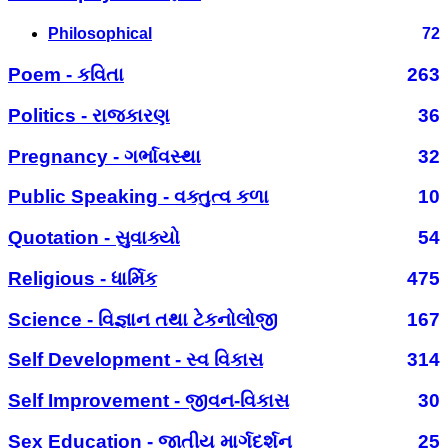
Philosophical
72
Poem - કવિતા
263
Politics - રાજકારણ
36
Pregnancy - ગર્ભાવસ્થા
32
Public Speaking - વક્તુત્વ કળા
10
Quotation - સુવાક્યો
54
Religious - ધાર્મિક
475
Science - વિજ્ઞાન તથા ટેકનોલોજી
167
Self Development - સ્વ વિકાસ
314
Self Improvement - જીવન-વિકાસ
30
Sex Education - જાતીય માર્ગદર્શન
25