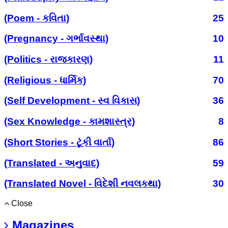
(Poem - કવિતા)
25
(Pregnancy - ગર્ભાવસ્થા)
10
(Politics - રાજકારણ)
11
(Religious - ધાર્મિક)
70
(Self Development - સ્વ વિકાસ)
36
(Sex Knowledge - કામશાસ્ત્ર)
8
(Short Stories - ટૂંકી વાર્તા)
86
(Translated - અનુવાદ)
59
(Translated Novel - વિદેશી નવલકથા)
30
Close
Magazines