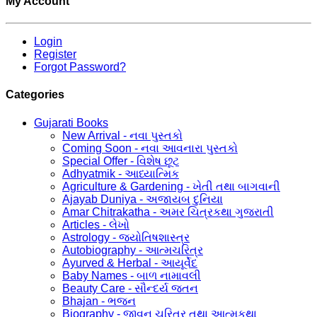
My Account
Login
Register
Forgot Password?
Categories
Gujarati Books
New Arrival - નવા પુસ્તકો
Coming Soon - નવા આવનારા પુસ્તકો
Special Offer - વિશેષ છૂટ
Adhyatmik - આધ્યાત્મિક
Agriculture & Gardening - ખેતી તથા બાગવાની
Ajayab Duniya - અજાયબ દુનિયા
Amar Chitrakatha - અમર ચિત્રકથા ગુજરાતી
Articles - લેખો
Astrology - જ્યોતિષશાસ્ત્ર
Autobiography - આત્મચરિત્ર
Ayurved & Herbal - આયૂર્વેદ
Baby Names - બાળ નામાવલી
Beauty Care - સૌન્દર્ય જતન
Bhajan - ભજન
Biography - જીવન ચરિત્ર તથા આત્મકથા