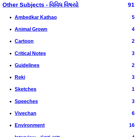
Other Subjects - વિવિધ વિષયો
91
Ambedkar Kathao
5
Animal Grown
4
Cartoon
2
Critical Notes
3
Guidelines
2
Reki
3
Sketches
1
Speeches
3
Vivechan
6
Environment
16