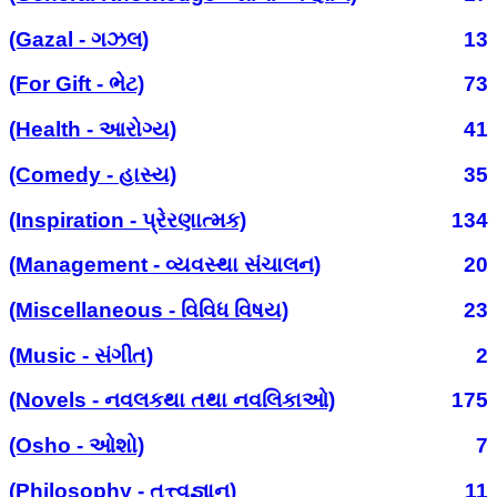
(Gazal - ગઝલ)
13
(For Gift - ભેટ)
73
(Health - આરોગ્ય)
41
(Comedy - હાસ્ય)
35
(Inspiration - પ્રેરણાત્મક)
134
(Management - વ્યવસ્થા સંચાલન)
20
(Miscellaneous - વિવિધ વિષય)
23
(Music - સંગીત)
2
(Novels - નવલકથા તથા નવલિકાઓ)
175
(Osho - ઓશો)
7
(Philosophy - તત્ત્વજ્ઞાન)
11