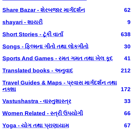
Share Bazar - શેરબજાર માર્ગદર્શન
62
shayari - શાયરી
9
Short Stories - ટૂંકી વાર્તા
638
Songs - ફિલ્મના ગીતો તથા લોકગીતો
30
Sports And Games - રમત ગમત તથા ખેલ કૂદ
41
Translated books - અનુવાદ
212
Travel Guides & Maps - પ્રવાસ માર્ગદર્શન તથા
નક્શા
172
Vastushastra - વાસ્તુશાસ્ત્ર
33
Women Related - સ્ત્રી ઉપયોગી
66
Yoga - યોગ તથા પ્રાણાયામ
67