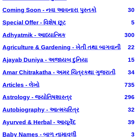
Coming Soon - નવા આવનારા પુસ્તકો
30
Special Offer - વિશેષ છૂટ
5
Adhyatmik - આધ્યાત્મિક
300
Agriculture & Gardening - ખેતી તથા બાગવાની
22
Ajayab Duniya - અજાયબ દુનિયા
15
Amar Chitrakatha - અમર ચિત્રકથા ગુજરાતી
34
Articles - લેખો
735
Astrology - જ્યોતિષશાસ્ત્ર
296
Autobiography - આત્મચરિત્ર
32
Ayurved & Herbal - આયૂર્વેદ
39
Baby Names - બાળ નામાવલી
3