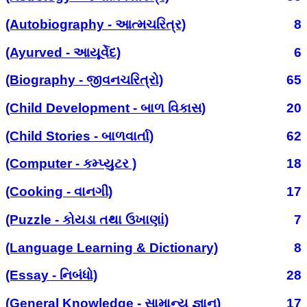
(Autobiography - આત્મચરિત્ર)
8
(Ayurved - આયૂર્વેદ)
6
(Biography - જીવનચરિત્રો)
65
(Child Development - બાળ વિકાસ)
20
(Child Stories - બાળવાર્તા)
62
(Computer - કમ્પ્યુટર )
18
(Cooking - વાનગી)
17
(Puzzle - કોયડા તથા ઉખાણાં)
7
(Language Learning & Dictionary)
8
(Essay - નિબંધો)
28
(General Knowledge - સામાન્ય જ્ઞાન)
17