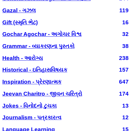
Gazal - ગઝલ
119
Gift (સ્મૃતિ ભેટ)
16
Gochar Agochar - અગોચર વિશ્વ
32
Grammar - વ્યાકરણના પુસ્તકો
38
Health - આરોગ્ય
238
Historical - ઇતિહાસવિષયક
157
Inspiration - પ્રેરણાત્મક
647
Jeevan Charitro - જીવન ચરિત્રો
174
Jokes - વિનોદનો ટુચકા
13
Journalism - પત્રકારત્વ
12
Language Learning
15