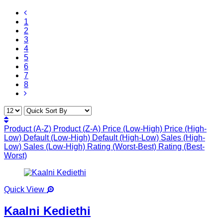
1
2
3
4
5
6
7
8
Product (A-Z)
Product (Z-A)
Price (Low-High)
Price (High-
Low)
Default (Low-High)
Default (High-Low)
Sales (High-
Low)
Sales (Low-High)
Rating (Worst-Best)
Rating (Best-
Worst)
Quick View
Kaalni Kediethi