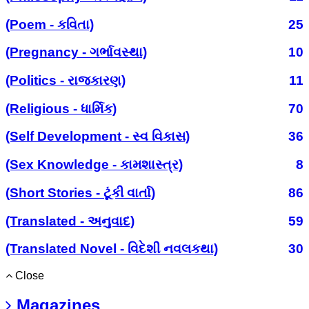
(Poem - કવિતા)
25
(Pregnancy - ગર્ભાવસ્થા)
10
(Politics - રાજકારણ)
11
(Religious - ધાર્મિક)
70
(Self Development - સ્વ વિકાસ)
36
(Sex Knowledge - કામશાસ્ત્ર)
8
(Short Stories - ટૂંકી વાર્તા)
86
(Translated - અનુવાદ)
59
(Translated Novel - વિદેશી નવલકથા)
30
Close
Magazines