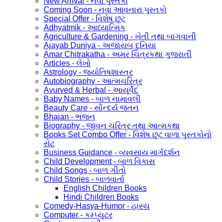
New Arrival - નવા પુસ્તકો
Coming Soon - નવા આવનારા પુસ્તકો
Special Offer - વિશેષ છૂટ
Adhyatmik - આધ્યાત્મિક
Agriculture & Gardening - ખેતી તથા બાગવાની
Ajayab Duniya - અજાયબ દુનિયા
Amar Chitrakatha - અમર ચિત્રકથા ગુજરાતી
Articles - લેખો
Astrology - જ્યોતિષશાસ્ત્ર
Autobiography - આત્મચરિત્ર
Ayurved & Herbal - આયૂર્વેદ
Baby Names - બાળ નામાવલી
Beauty Care - સૌન્દર્ય જતન
Bhajan - ભજન
Biography - જીવન ચરિત્ર તથા આત્મકથા
Books Set Combo Offer - વિશેષ છૂટ વાળા પુસ્તકોનો
સેટ
Business Guidance - વ્યવસાય માર્ગદર્શન
Child Development - બાળ વિકાસ
Child Songs - બાળ ગીતો
Child Stories - બાળવાર્તા
English Children Books
Hindi Children Books
Comedy-Hasya-Humor - હાસ્ય
Computer - કમ્પ્યુટર