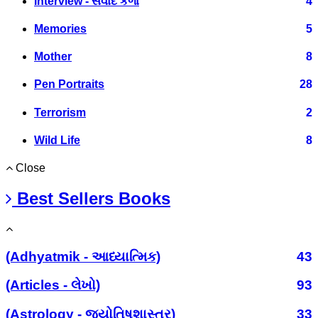
Interview - સંવાદ કળા
4
Memories
5
Mother
8
Pen Portraits
28
Terrorism
2
Wild Life
8
Close
Best Sellers Books
(Adhyatmik - આધ્યાત્મિક)
43
(Articles - લેખો)
93
(Astrology - જ્યોતિષશાસ્ત્ર)
33