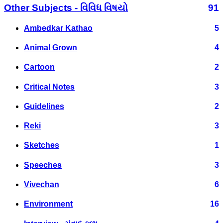
Other Subjects - વિવિધ વિષયો
91
Ambedkar Kathao
5
Animal Grown
4
Cartoon
2
Critical Notes
3
Guidelines
2
Reki
3
Sketches
1
Speeches
3
Vivechan
6
Environment
16