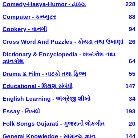
Comedy-Hasya-Humor - હાસ્ય
228
Computer - કમ્પ્યુટર
88
Cookery - વાનગી
94
Cross Word And Puzzles - કોયડા તથા ઉખાણાં
26
Dictionary & Encyclopedia - શબ્દકોશ તથા
જ્ઞાનકોશ
64
Drama & Film - નાટકો તથા ફિલ્મ
55
Educational - શિક્ષણ સંબંધી
147
English Learning - અંગ્રેજી શીખો
34
Essay - નિબંધો
193
Folk Songs Gujarati - ગુજરાતી લોકગીત
20
General Knowledge - સામાન્ય જ્ઞાન
144