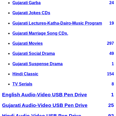
Gujarati Garba
24
Gujarati Jokes CDs
Gujarati Lectures-Katha-Dairo-Music Program
19
Gujarati Marriage Song CDs.
Gujarati Movies
297
Gujarati Social Drama
49
Gujarati Suspense Drama
1
Hindi Classic
154
TV Serials
8
English Audio-Video USB Pen Drive
1
Gujarati Audio-Video USB Pen Drive
25
Hindi Audio-Video USB Pen Drive
92