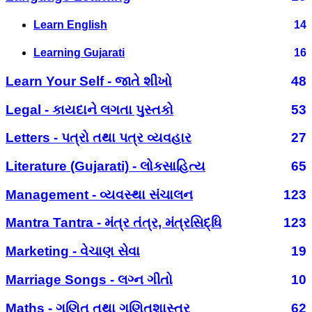
Learn English
14
Learning Gujarati
16
Learn Your Self - જાતે શીખો
48
Legal - કાયદાને લગતા પુસ્તકો
53
Letters - પત્રો તથા પત્ર વ્યવહાર
27
Literature (Gujarati) - લોકસાહિત્ય
65
Management - વ્યવસ્થા સંચાલન
123
Mantra Tantra - મંત્ર તંત્ર, મંત્રસિદ્ધિ
123
Marketing - વેચાણ સેવા
19
Marriage Songs - લગ્ન ગીતો
10
Maths - ગણિત તથા ગણિતશાસ્ત્ર
62