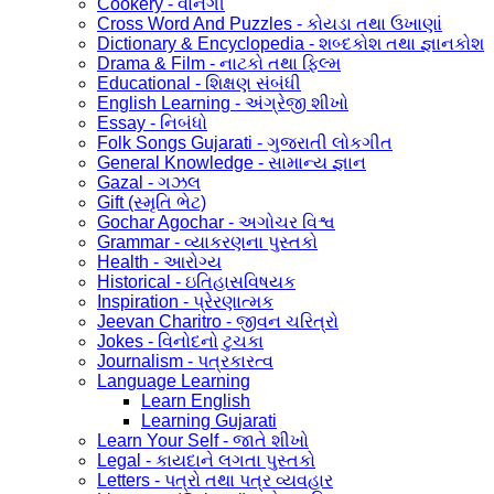
Cookery - વાનગી
Cross Word And Puzzles - કોયડા તથા ઉખાણાં
Dictionary & Encyclopedia - શબ્દકોશ તથા જ્ઞાનકોશ
Drama & Film - નાટકો તથા ફિલ્મ
Educational - શિક્ષણ સંબંધી
English Learning - અંગ્રેજી શીખો
Essay - નિબંધો
Folk Songs Gujarati - ગુજરાતી લોકગીત
General Knowledge - સામાન્ય જ્ઞાન
Gazal - ગઝલ
Gift (સ્મૃતિ ભેટ)
Gochar Agochar - અગોચર વિશ્વ
Grammar - વ્યાકરણના પુસ્તકો
Health - આરોગ્ય
Historical - ઇતિહાસવિષયક
Inspiration - પ્રેરણાત્મક
Jeevan Charitro - જીવન ચરિત્રો
Jokes - વિનોદનો ટુચકા
Journalism - પત્રકારત્વ
Language Learning
Learn English
Learning Gujarati
Learn Your Self - જાતે શીખો
Legal - કાયદાને લગતા પુસ્તકો
Letters - પત્રો તથા પત્ર વ્યવહાર