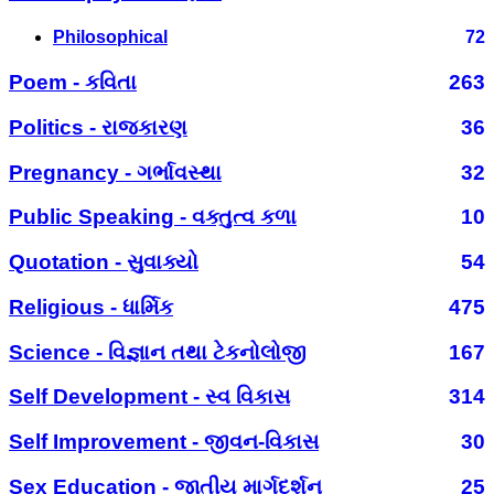
Philosophical
72
Poem - કવિતા
263
Politics - રાજકારણ
36
Pregnancy - ગર્ભાવસ્થા
32
Public Speaking - વક્તુત્વ કળા
10
Quotation - સુવાક્યો
54
Religious - ધાર્મિક
475
Science - વિજ્ઞાન તથા ટેકનોલોજી
167
Self Development - સ્વ વિકાસ
314
Self Improvement - જીવન-વિકાસ
30
Sex Education - જાતીય માર્ગદર્શન
25