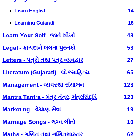
Learn English
14
Learning Gujarati
16
Learn Your Self - જાતે શીખો
48
Legal - કાયદાને લગતા પુસ્તકો
53
Letters - પત્રો તથા પત્ર વ્યવહાર
27
Literature (Gujarati) - લોકસાહિત્ય
65
Management - વ્યવસ્થા સંચાલન
123
Mantra Tantra - મંત્ર તંત્ર, મંત્રસિદ્ધિ
123
Marketing - વેચાણ સેવા
19
Marriage Songs - લગ્ન ગીતો
10
Maths - ગણિત તથા ગણિતશાસ્ત્ર
62