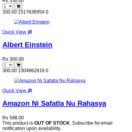
Rs 330.00
330.00
1517636954
0
Quick View
Albert Einstein
Rs 300.00
300.00
1304862818
0
Quick View
Amazon Ni Safatla Nu Rahasya
Rs 598.00
This product is
OUT OF STOCK
. Subscribe for email
notification upon availability.