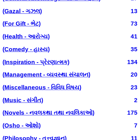
(Gazal - ગઝલ)
13
(For Gift - ભેટ)
73
(Health - આરોગ્ય)
41
(Comedy - હાસ્ય)
35
(Inspiration - પ્રેરણાત્મક)
134
(Management - વ્યવસ્થા સંચાલન)
20
(Miscellaneous - વિવિધ વિષય)
23
(Music - સંગીત)
2
(Novels - નવલકથા તથા નવલિકાઓ)
175
(Osho - ઓશો)
7
(Philosophy - તત્ત્વજ્ઞાન)
11