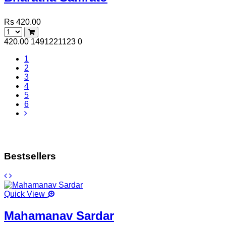
Rs 420.00
420.00
1491221123
0
1
2
3
4
5
6
Bestsellers
Quick View
Mahamanav Sardar