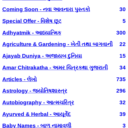
Coming Soon - નવા આવનારા પુસ્તકો
30
Special Offer - વિશેષ છૂટ
5
Adhyatmik - આધ્યાત્મિક
300
Agriculture & Gardening - ખેતી તથા બાગવાની
22
Ajayab Duniya - અજાયબ દુનિયા
15
Amar Chitrakatha - અમર ચિત્રકથા ગુજરાતી
34
Articles - લેખો
735
Astrology - જ્યોતિષશાસ્ત્ર
296
Autobiography - આત્મચરિત્ર
32
Ayurved & Herbal - આયૂર્વેદ
39
Baby Names - બાળ નામાવલી
3