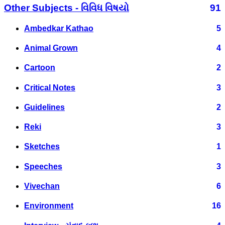
Other Subjects - વિવિધ વિષયો
91
Ambedkar Kathao
5
Animal Grown
4
Cartoon
2
Critical Notes
3
Guidelines
2
Reki
3
Sketches
1
Speeches
3
Vivechan
6
Environment
16