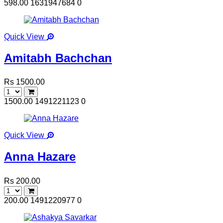
598.00
1631947684
0
Quick View
Amitabh Bachchan
Rs 1500.00
1500.00
1491221123
0
Quick View
Anna Hazare
Rs 200.00
200.00
1491220977
0