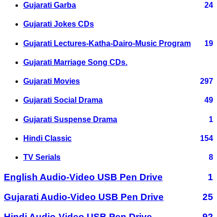
Gujarati Garba
24
Gujarati Jokes CDs
Gujarati Lectures-Katha-Dairo-Music Program
19
Gujarati Marriage Song CDs.
Gujarati Movies
297
Gujarati Social Drama
49
Gujarati Suspense Drama
1
Hindi Classic
154
TV Serials
8
English Audio-Video USB Pen Drive
1
Gujarati Audio-Video USB Pen Drive
25
Hindi Audio-Video USB Pen Drive
92