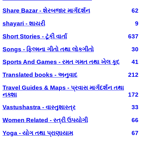
Share Bazar - શેરબજાર માર્ગદર્શન
62
shayari - શાયરી
9
Short Stories - ટૂંકી વાર્તા
637
Songs - ફિલ્મના ગીતો તથા લોકગીતો
30
Sports And Games - રમત ગમત તથા ખેલ કૂદ
41
Translated books - અનુવાદ
212
Travel Guides & Maps - પ્રવાસ માર્ગદર્શન તથા
નક્શા
172
Vastushastra - વાસ્તુશાસ્ત્ર
33
Women Related - સ્ત્રી ઉપયોગી
66
Yoga - યોગ તથા પ્રાણાયામ
67