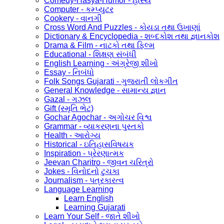
Comedy-Hasya-Humor - હાસ્ય
Computer - કમ્પ્યુટર
Cookery - વાનગી
Cross Word And Puzzles - કોયડા તથા ઉખાણાં
Dictionary & Encyclopedia - શબ્દકોશ તથા જ્ઞાનકોશ
Drama & Film - નાટકો તથા ફિલ્મ
Educational - શિક્ષણ સંબંધી
English Learning - અંગ્રેજી શીખો
Essay - નિબંધો
Folk Songs Gujarati - ગુજરાતી લોકગીત
General Knowledge - સામાન્ય જ્ઞાન
Gazal - ગઝલ
Gift (સ્મૃતિ ભેટ)
Gochar Agochar - અગોચર વિશ્વ
Grammar - વ્યાકરણના પુસ્તકો
Health - આરોગ્ય
Historical - ઇતિહાસવિષયક
Inspiration - પ્રેરણાત્મક
Jeevan Charitro - જીવન ચરિત્રો
Jokes - વિનોદનો ટુચકા
Journalism - પત્રકારત્વ
Language Learning
Learn English
Learning Gujarati
Learn Your Self - જાતે શીખો