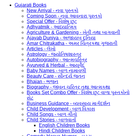
Gujarati Books
New Arrival - નવા પુસ્તકો
Coming Soon - નવા આવનારા પુસ્તકો
Special Offer - વિશેષ છૂટ
Adhyatmik - આધ્યાત્મિક
Agriculture & Gardening - ખેતી તથા બાગવાની
Ajayab Duniya - અજાયબ દુનિયા
Amar Chitrakatha - અમર ચિત્રકથા ગુજરાતી
Articles - લેખો
Astrology - જ્યોતિષશાસ્ત્ર
Autobiography - આત્મચરિત્ર
Ayurved & Herbal - આયૂર્વેદ
Baby Names - બાળ નામાવલી
Beauty Care - સૌન્દર્ય જતન
Bhajan - ભજન
Biography - જીવન ચરિત્ર તથા આત્મકથા
Books Set Combo Offer - વિશેષ છૂટ વાળા પુસ્તકોનો
સેટ
Business Guidance - વ્યવસાય માર્ગદર્શન
Child Development - બાળ વિકાસ
Child Songs - બાળ ગીતો
Child Stories - બાળવાર્તા
English Children Books
Hindi Children Books