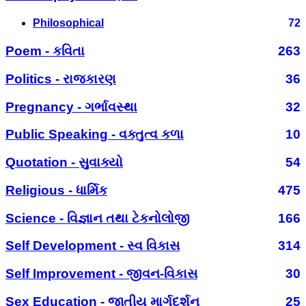
Philosophical
72
Poem - કવિતા
263
Politics - રાજકારણ
36
Pregnancy - ગર્ભાવસ્થા
32
Public Speaking - વક્તુત્વ કળા
10
Quotation - સુવાક્યો
54
Religious - ધાર્મિક
475
Science - વિજ્ઞાન તથા ટેકનોલોજી
166
Self Development - સ્વ વિકાસ
314
Self Improvement - જીવન-વિકાસ
30
Sex Education - જાતીય માર્ગદર્શન
25