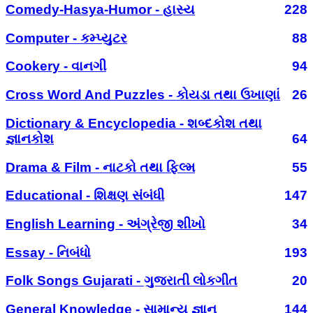
Comedy-Hasya-Humor - હાસ્ય
228
Computer - કમ્પ્યુટર
88
Cookery - વાનગી
94
Cross Word And Puzzles - કોયડા તથા ઉખાણાં
26
Dictionary & Encyclopedia - શબ્દકોશ તથા
જ્ઞાનકોશ
64
Drama & Film - નાટકો તથા ફિલ્મ
55
Educational - શિક્ષણ સંબંધી
147
English Learning - અંગ્રેજી શીખો
34
Essay - નિબંધો
193
Folk Songs Gujarati - ગુજરાતી લોકગીત
20
General Knowledge - સામાન્ય જ્ઞાન
144