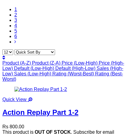
1
2
3
4
5
6
Product (A-Z)
Product (Z-A)
Price (Low-High)
Price (High-
Low)
Default (Low-High)
Default (High-Low)
Sales (High-
Low)
Sales (Low-High)
Rating (Worst-Best)
Rating (Best-
Worst)
Quick View
Action Replay Part 1-2
Rs 800.00
This product is
OUT OF STOCK
. Subscribe for email