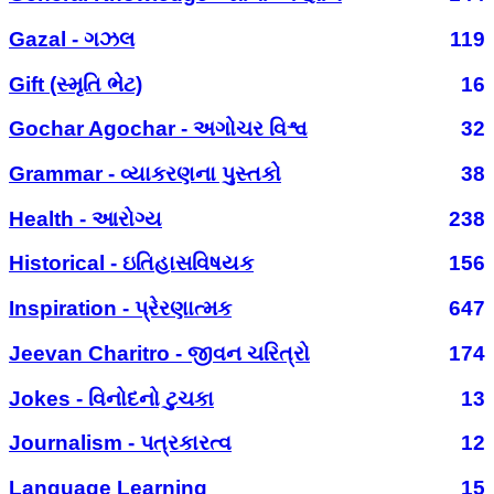
Gazal - ગઝલ
119
Gift (સ્મૃતિ ભેટ)
16
Gochar Agochar - અગોચર વિશ્વ
32
Grammar - વ્યાકરણના પુસ્તકો
38
Health - આરોગ્ય
238
Historical - ઇતિહાસવિષયક
156
Inspiration - પ્રેરણાત્મક
647
Jeevan Charitro - જીવન ચરિત્રો
174
Jokes - વિનોદનો ટુચકા
13
Journalism - પત્રકારત્વ
12
Language Learning
15