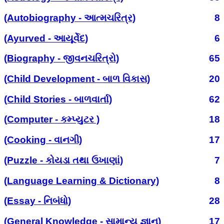
(Autobiography - આત્મચરિત્ર)
8
(Ayurved - આયૂર્વેદ)
6
(Biography - જીવનચરિત્રો)
65
(Child Development - બાળ વિકાસ)
20
(Child Stories - બાળવાર્તા)
62
(Computer - કમ્પ્યુટર )
18
(Cooking - વાનગી)
17
(Puzzle - કોયડા તથા ઉખાણાં)
7
(Language Learning & Dictionary)
8
(Essay - નિબંધો)
28
(General Knowledge - સામાન્ય જ્ઞાન)
17