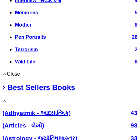
Interview - સંવાદ કળા
4
Memories
5
Mother
8
Pen Portraits
28
Terrorism
2
Wild Life
8
Close
Best Sellers Books
(Adhyatmik - આધ્યાત્મિક)
43
(Articles - લેખો)
93
(Astrology - જ્યોતિષશાસ્ત્ર)
33