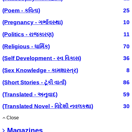
(Poem - કવિતા)
25
(Pregnancy - ગર્ભાવસ્થા)
10
(Politics - રાજકારણ)
11
(Religious - ધાર્મિક)
70
(Self Development - સ્વ વિકાસ)
36
(Sex Knowledge - કામશાસ્ત્ર)
8
(Short Stories - ટૂંકી વાર્તા)
86
(Translated - અનુવાદ)
59
(Translated Novel - વિદેશી નવલકથા)
30
Close
Magazines