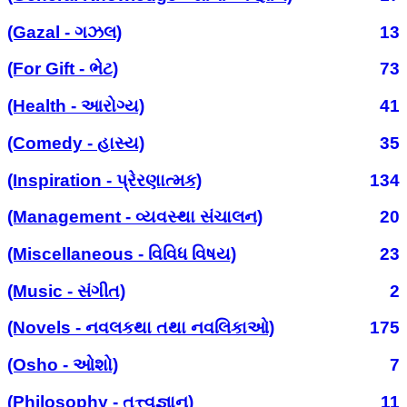
(Gazal - ગઝલ)
13
(For Gift - ભેટ)
73
(Health - આરોગ્ય)
41
(Comedy - હાસ્ય)
35
(Inspiration - પ્રેરણાત્મક)
134
(Management - વ્યવસ્થા સંચાલન)
20
(Miscellaneous - વિવિધ વિષય)
23
(Music - સંગીત)
2
(Novels - નવલકથા તથા નવલિકાઓ)
175
(Osho - ઓશો)
7
(Philosophy - તત્ત્વજ્ઞાન)
11