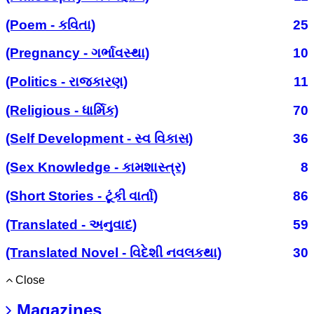
(Poem - કવિતા)
25
(Pregnancy - ગર્ભાવસ્થા)
10
(Politics - રાજકારણ)
11
(Religious - ધાર્મિક)
70
(Self Development - સ્વ વિકાસ)
36
(Sex Knowledge - કામશાસ્ત્ર)
8
(Short Stories - ટૂંકી વાર્તા)
86
(Translated - અનુવાદ)
59
(Translated Novel - વિદેશી નવલકથા)
30
Close
Magazines