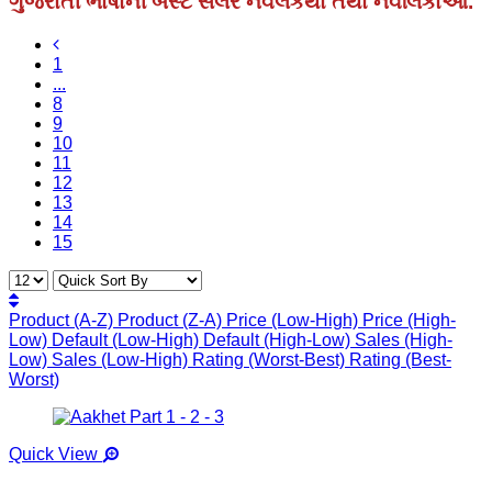
ગુજરાતી ભાષાની બેસ્ટ સેલર નવલકથા તથા નવલિકાઓ.
1
...
8
9
10
11
12
13
14
15
Product (A-Z)
Product (Z-A)
Price (Low-High)
Price (High-
Low)
Default (Low-High)
Default (High-Low)
Sales (High-
Low)
Sales (Low-High)
Rating (Worst-Best)
Rating (Best-
Worst)
Quick View