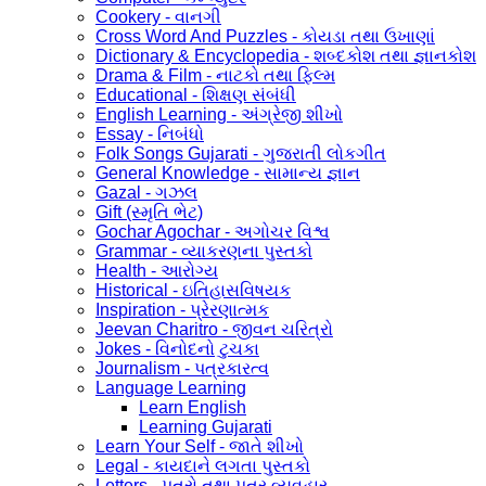
Cookery - વાનગી
Cross Word And Puzzles - કોયડા તથા ઉખાણાં
Dictionary & Encyclopedia - શબ્દકોશ તથા જ્ઞાનકોશ
Drama & Film - નાટકો તથા ફિલ્મ
Educational - શિક્ષણ સંબંધી
English Learning - અંગ્રેજી શીખો
Essay - નિબંધો
Folk Songs Gujarati - ગુજરાતી લોકગીત
General Knowledge - સામાન્ય જ્ઞાન
Gazal - ગઝલ
Gift (સ્મૃતિ ભેટ)
Gochar Agochar - અગોચર વિશ્વ
Grammar - વ્યાકરણના પુસ્તકો
Health - આરોગ્ય
Historical - ઇતિહાસવિષયક
Inspiration - પ્રેરણાત્મક
Jeevan Charitro - જીવન ચરિત્રો
Jokes - વિનોદનો ટુચકા
Journalism - પત્રકારત્વ
Language Learning
Learn English
Learning Gujarati
Learn Your Self - જાતે શીખો
Legal - કાયદાને લગતા પુસ્તકો
Letters - પત્રો તથા પત્ર વ્યવહાર