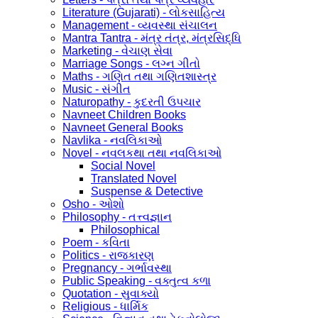
Literature (Gujarati) - લોકસાહિત્ય
Management - વ્યવસ્થા સંચાલન
Mantra Tantra - મંત્ર તંત્ર, મંત્રસિદ્ધિ
Marketing - વેચાણ સેવા
Marriage Songs - લગ્ન ગીતો
Maths - ગણિત તથા ગણિતશાસ્ત્ર
Music - સંગીત
Naturopathy - કુદરતી ઉપચાર
Navneet Children Books
Navneet General Books
Navlika - નવલિકાઓ
Novel - નવલકથા તથા નવલિકાઓ
Social Novel
Translated Novel
Suspense & Detective
Osho - ઓશો
Philosophy - તત્ત્વજ્ઞાન
Philosophical
Poem - કવિતા
Politics - રાજકારણ
Pregnancy - ગર્ભાવસ્થા
Public Speaking - વક્તુત્વ કળા
Quotation - સુવાક્યો
Religious - ધાર્મિક