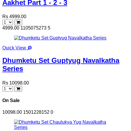
Aakhet Part 1 - 2 - 3
Rs 4999.00
4999.00
1105075273
5
Quick View
Dhumketu Set Guptyug Navalkatha
Series
Rs 10098.00
On Sale
10098.00
1501228152
0