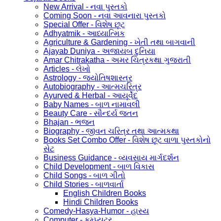
New Arrival - નવા પુસ્તકો
Coming Soon - નવા આવનારા પુસ્તકો
Special Offer - વિશેષ છૂટ
Adhyatmik - આધ્યાત્મિક
Agriculture & Gardening - ખેતી તથા બાગવાની
Ajayab Duniya - અજાયબ દુનિયા
Amar Chitrakatha - અમર ચિત્રકથા ગુજરાતી
Articles - લેખો
Astrology - જ્યોતિષશાસ્ત્ર
Autobiography - આત્મચરિત્ર
Ayurved & Herbal - આયૂર્વેદ
Baby Names - બાળ નામાવલી
Beauty Care - સૌન્દર્ય જતન
Bhajan - ભજન
Biography - જીવન ચરિત્ર તથા આત્મકથા
Books Set Combo Offer - વિશેષ છૂટ વાળા પુસ્તકોનો
સેટ
Business Guidance - વ્યવસાય માર્ગદર્શન
Child Development - બાળ વિકાસ
Child Songs - બાળ ગીતો
Child Stories - બાળવાર્તા
English Children Books
Hindi Children Books
Comedy-Hasya-Humor - હાસ્ય
Computer - કમ્પ્યુટર