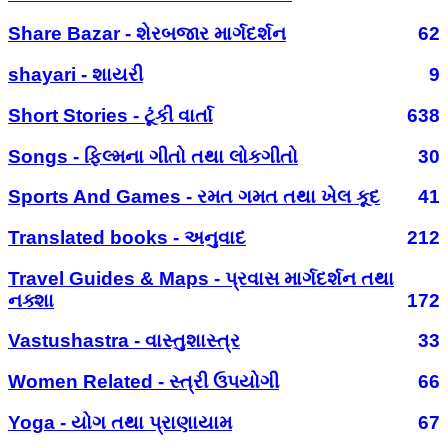
Share Bazar - શેરબજાર માર્ગદર્શન
62
shayari - શાયરી
9
Short Stories - ટૂંકી વાર્તા
638
Songs - ફિલ્મના ગીતો તથા લોકગીતો
30
Sports And Games - રમત ગમત તથા ખેલ કૂદ
41
Translated books - અનુવાદ
212
Travel Guides & Maps - પ્રવાસ માર્ગદર્શન તથા
નક્શા
172
Vastushastra - વાસ્તુશાસ્ત્ર
33
Women Related - સ્ત્રી ઉપયોગી
66
Yoga - યોગ તથા પ્રાણાયામ
67