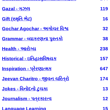
Gazal - ગઝલ
119
Gift (સ્મૃતિ ભેટ)
16
Gochar Agochar - અગોચર વિશ્વ
32
Grammar - વ્યાકરણના પુસ્તકો
38
Health - આરોગ્ય
238
Historical - ઇતિહાસવિષયક
157
Inspiration - પ્રેરણાત્મક
647
Jeevan Charitro - જીવન ચરિત્રો
174
Jokes - વિનોદનો ટુચકા
13
Journalism - પત્રકારત્વ
12
Language Learning
15