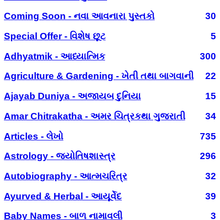
Coming Soon - નવા આવનારા પુસ્તકો
30
Special Offer - વિશેષ છૂટ
5
Adhyatmik - આધ્યાત્મિક
300
Agriculture & Gardening - ખેતી તથા બાગવાની
22
Ajayab Duniya - અજાયબ દુનિયા
15
Amar Chitrakatha - અમર ચિત્રકથા ગુજરાતી
34
Articles - લેખો
735
Astrology - જ્યોતિષશાસ્ત્ર
296
Autobiography - આત્મચરિત્ર
32
Ayurved & Herbal - આયૂર્વેદ
39
Baby Names - બાળ નામાવલી
3