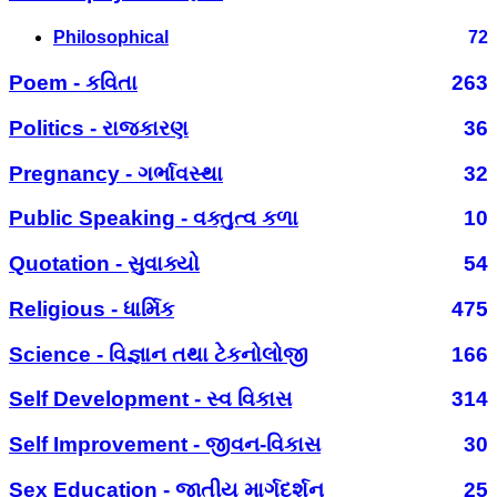
Philosophical
72
Poem - કવિતા
263
Politics - રાજકારણ
36
Pregnancy - ગર્ભાવસ્થા
32
Public Speaking - વક્તુત્વ કળા
10
Quotation - સુવાક્યો
54
Religious - ધાર્મિક
475
Science - વિજ્ઞાન તથા ટેકનોલોજી
166
Self Development - સ્વ વિકાસ
314
Self Improvement - જીવન-વિકાસ
30
Sex Education - જાતીય માર્ગદર્શન
25