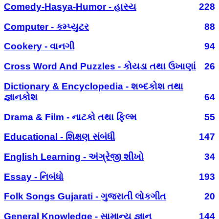
Comedy-Hasya-Humor - હાસ્ય
228
Computer - કમ્પ્યુટર
88
Cookery - વાનગી
94
Cross Word And Puzzles - કોયડા તથા ઉખાણાં
26
Dictionary & Encyclopedia - શબ્દકોશ તથા
જ્ઞાનકોશ
64
Drama & Film - નાટકો તથા ફિલ્મ
55
Educational - શિક્ષણ સંબંધી
147
English Learning - અંગ્રેજી શીખો
34
Essay - નિબંધો
193
Folk Songs Gujarati - ગુજરાતી લોકગીત
20
General Knowledge - સામાન્ય જ્ઞાન
144