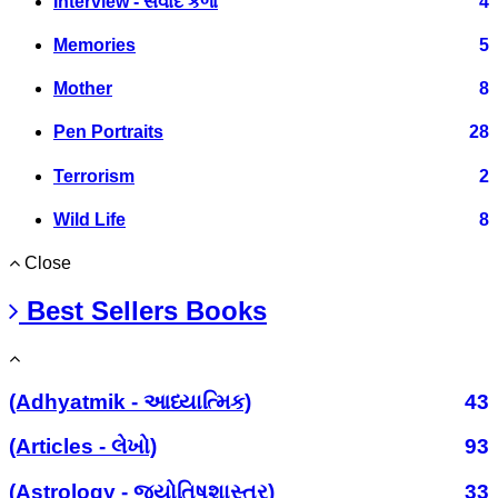
Interview - સંવાદ કળા
4
Memories
5
Mother
8
Pen Portraits
28
Terrorism
2
Wild Life
8
Close
Best Sellers Books
(Adhyatmik - આધ્યાત્મિક)
43
(Articles - લેખો)
93
(Astrology - જ્યોતિષશાસ્ત્ર)
33