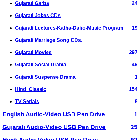
Gujarati Garba
24
Gujarati Jokes CDs
Gujarati Lectures-Katha-Dairo-Music Program
19
Gujarati Marriage Song CDs.
Gujarati Movies
297
Gujarati Social Drama
49
Gujarati Suspense Drama
1
Hindi Classic
154
TV Serials
8
English Audio-Video USB Pen Drive
1
Gujarati Audio-Video USB Pen Drive
25
Hindi Audio-Video USB Pen Drive
92