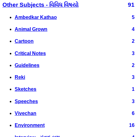
Other Subjects - વિવિધ વિષયો
91
Ambedkar Kathao
5
Animal Grown
4
Cartoon
2
Critical Notes
3
Guidelines
2
Reki
3
Sketches
1
Speeches
3
Vivechan
6
Environment
16