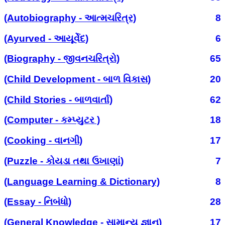
(Autobiography - આત્મચરિત્ર)
8
(Ayurved - આયૂર્વેદ)
6
(Biography - જીવનચરિત્રો)
65
(Child Development - બાળ વિકાસ)
20
(Child Stories - બાળવાર્તા)
62
(Computer - કમ્પ્યુટર )
18
(Cooking - વાનગી)
17
(Puzzle - કોયડા તથા ઉખાણાં)
7
(Language Learning & Dictionary)
8
(Essay - નિબંધો)
28
(General Knowledge - સામાન્ય જ્ઞાન)
17