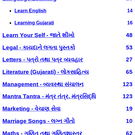
Learn English
14
Learning Gujarati
16
Learn Your Self - જાતે શીખો
48
Legal - કાયદાને લગતા પુસ્તકો
53
Letters - પત્રો તથા પત્ર વ્યવહાર
27
Literature (Gujarati) - લોકસાહિત્ય
65
Management - વ્યવસ્થા સંચાલન
123
Mantra Tantra - મંત્ર તંત્ર, મંત્રસિદ્ધિ
123
Marketing - વેચાણ સેવા
19
Marriage Songs - લગ્ન ગીતો
10
Maths - ગણિત તથા ગણિતશાસ્ત્ર
62