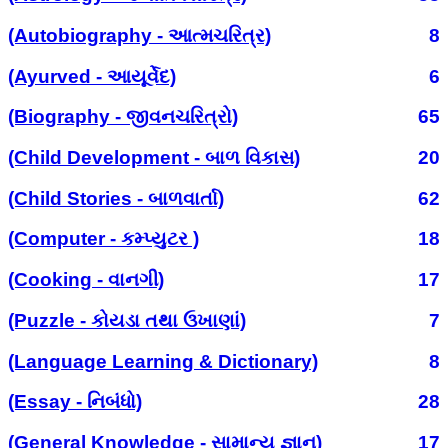
(Autobiography - આત્મચરિત્ર)
8
(Ayurved - આયૂર્વેદ)
6
(Biography - જીવનચરિત્રો)
65
(Child Development - બાળ વિકાસ)
20
(Child Stories - બાળવાર્તા)
62
(Computer - કમ્પ્યુટર )
18
(Cooking - વાનગી)
17
(Puzzle - કોયડા તથા ઉખાણાં)
7
(Language Learning & Dictionary)
8
(Essay - નિબંધો)
28
(General Knowledge - સામાન્ય જ્ઞાન)
17