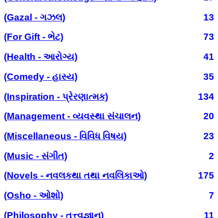
(Gazal - ગઝલ)
13
(For Gift - ભેટ)
73
(Health - આરોગ્ય)
41
(Comedy - હાસ્ય)
35
(Inspiration - પ્રેરણાત્મક)
134
(Management - વ્યવસ્થા સંચાલન)
20
(Miscellaneous - વિવિધ વિષય)
23
(Music - સંગીત)
2
(Novels - નવલકથા તથા નવલિકાઓ)
175
(Osho - ઓશો)
7
(Philosophy - તત્ત્વજ્ઞાન)
11