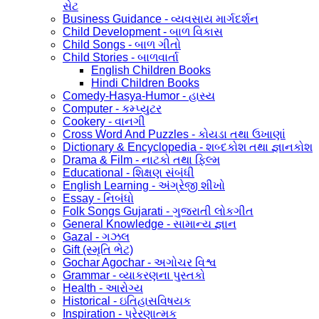
સેટ
Business Guidance - વ્યવસાય માર્ગદર્શન
Child Development - બાળ વિકાસ
Child Songs - બાળ ગીતો
Child Stories - બાળવાર્તા
English Children Books
Hindi Children Books
Comedy-Hasya-Humor - હાસ્ય
Computer - કમ્પ્યુટર
Cookery - વાનગી
Cross Word And Puzzles - કોયડા તથા ઉખાણાં
Dictionary & Encyclopedia - શબ્દકોશ તથા જ્ઞાનકોશ
Drama & Film - નાટકો તથા ફિલ્મ
Educational - શિક્ષણ સંબંધી
English Learning - અંગ્રેજી શીખો
Essay - નિબંધો
Folk Songs Gujarati - ગુજરાતી લોકગીત
General Knowledge - સામાન્ય જ્ઞાન
Gazal - ગઝલ
Gift (સ્મૃતિ ભેટ)
Gochar Agochar - અગોચર વિશ્વ
Grammar - વ્યાકરણના પુસ્તકો
Health - આરોગ્ય
Historical - ઇતિહાસવિષયક
Inspiration - પ્રેરણાત્મક