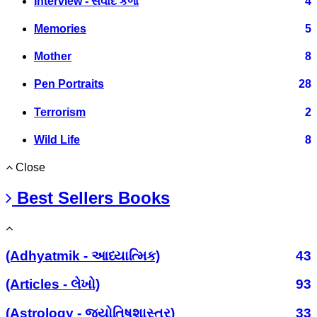
Interview - સંવાદ કળા
4
Memories
5
Mother
8
Pen Portraits
28
Terrorism
2
Wild Life
8
Close
Best Sellers Books
(Adhyatmik - આધ્યાત્મિક)
43
(Articles - લેખો)
93
(Astrology - જ્યોતિષશાસ્ત્ર)
33