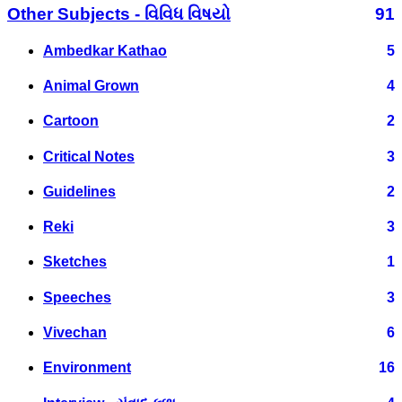
Other Subjects - વિવિધ વિષયો
91
Ambedkar Kathao
5
Animal Grown
4
Cartoon
2
Critical Notes
3
Guidelines
2
Reki
3
Sketches
1
Speeches
3
Vivechan
6
Environment
16