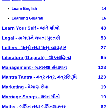
Learn English
14
Learning Gujarati
16
Learn Your Self - જાતે શીખો
48
Legal - કાયદાને લગતા પુસ્તકો
53
Letters - પત્રો તથા પત્ર વ્યવહાર
27
Literature (Gujarati) - લોકસાહિત્ય
65
Management - વ્યવસ્થા સંચાલન
123
Mantra Tantra - મંત્ર તંત્ર, મંત્રસિદ્ધિ
123
Marketing - વેચાણ સેવા
19
Marriage Songs - લગ્ન ગીતો
10
Maths - ગણિત તથા ગણિતશાસ્ત્ર
62