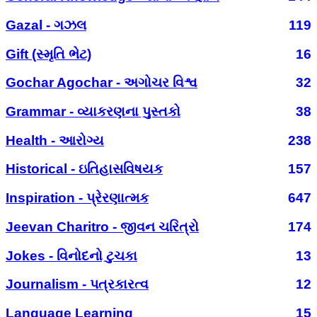
Gazal - ગઝલ
119
Gift (સ્મૃતિ ભેટ)
16
Gochar Agochar - અગોચર વિશ્વ
32
Grammar - વ્યાકરણના પુસ્તકો
38
Health - આરોગ્ય
238
Historical - ઇતિહાસવિષયક
157
Inspiration - પ્રેરણાત્મક
647
Jeevan Charitro - જીવન ચરિત્રો
174
Jokes - વિનોદનો ટુચકા
13
Journalism - પત્રકારત્વ
12
Language Learning
15