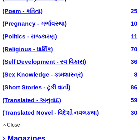
(Poem - કવિતા)
25
(Pregnancy - ગર્ભાવસ્થા)
10
(Politics - રાજકારણ)
11
(Religious - ધાર્મિક)
70
(Self Development - સ્વ વિકાસ)
36
(Sex Knowledge - કામશાસ્ત્ર)
8
(Short Stories - ટૂંકી વાર્તા)
86
(Translated - અનુવાદ)
59
(Translated Novel - વિદેશી નવલકથા)
30
Close
Magazines