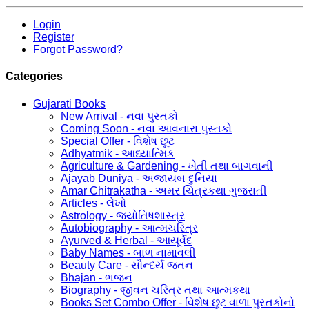
Login
Register
Forgot Password?
Categories
Gujarati Books
New Arrival - નવા પુસ્તકો
Coming Soon - નવા આવનારા પુસ્તકો
Special Offer - વિશેષ છૂટ
Adhyatmik - આધ્યાત્મિક
Agriculture & Gardening - ખેતી તથા બાગવાની
Ajayab Duniya - અજાયબ દુનિયા
Amar Chitrakatha - અમર ચિત્રકથા ગુજરાતી
Articles - લેખો
Astrology - જ્યોતિષશાસ્ત્ર
Autobiography - આત્મચરિત્ર
Ayurved & Herbal - આયૂર્વેદ
Baby Names - બાળ નામાવલી
Beauty Care - સૌન્દર્ય જતન
Bhajan - ભજન
Biography - જીવન ચરિત્ર તથા આત્મકથા
Books Set Combo Offer - વિશેષ છૂટ વાળા પુસ્તકોનો