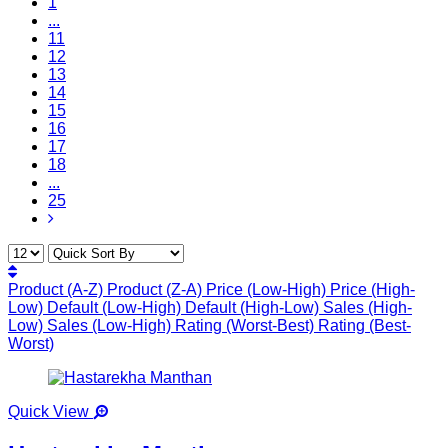
1
...
11
12
13
14
15
16
17
18
...
25
Product (A-Z)
Product (Z-A)
Price (Low-High)
Price (High-
Low)
Default (Low-High)
Default (High-Low)
Sales (High-
Low)
Sales (Low-High)
Rating (Worst-Best)
Rating (Best-
Worst)
Quick View