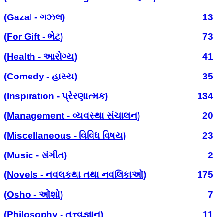
(Gazal - ગઝલ)
13
(For Gift - ભેટ)
73
(Health - આરોગ્ય)
41
(Comedy - હાસ્ય)
35
(Inspiration - પ્રેરણાત્મક)
134
(Management - વ્યવસ્થા સંચાલન)
20
(Miscellaneous - વિવિધ વિષય)
23
(Music - સંગીત)
2
(Novels - નવલકથા તથા નવલિકાઓ)
175
(Osho - ઓશો)
7
(Philosophy - તત્ત્વજ્ઞાન)
11