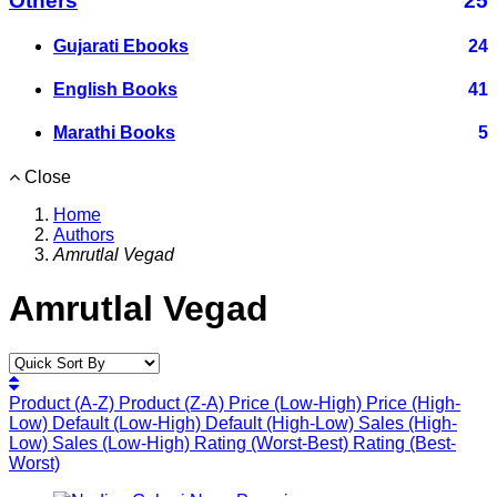
Others
25
Gujarati Ebooks
24
English Books
41
Marathi Books
5
Close
Home
Authors
Amrutlal Vegad
Amrutlal Vegad
Product (A-Z)
Product (Z-A)
Price (Low-High)
Price (High-
Low)
Default (Low-High)
Default (High-Low)
Sales (High-
Low)
Sales (Low-High)
Rating (Worst-Best)
Rating (Best-
Worst)