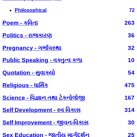
Philosophical
72
Poem - કવિતા
263
Politics - રાજકારણ
36
Pregnancy - ગર્ભાવસ્થા
32
Public Speaking - વક્તુત્વ કળા
10
Quotation - સુવાક્યો
54
Religious - ધાર્મિક
475
Science - વિજ્ઞાન તથા ટેકનોલોજી
167
Self Development - સ્વ વિકાસ
314
Self Improvement - જીવન-વિકાસ
30
Sex Education - જાતીય માર્ગદર્શન
25