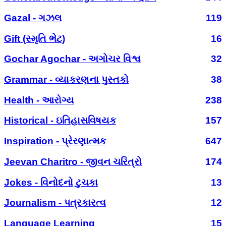
Gazal - ગઝલ
119
Gift (સ્મૃતિ ભેટ)
16
Gochar Agochar - અગોચર વિશ્વ
32
Grammar - વ્યાકરણના પુસ્તકો
38
Health - આરોગ્ય
238
Historical - ઇતિહાસવિષયક
157
Inspiration - પ્રેરણાત્મક
647
Jeevan Charitro - જીવન ચરિત્રો
174
Jokes - વિનોદનો ટુચકા
13
Journalism - પત્રકારત્વ
12
Language Learning
15