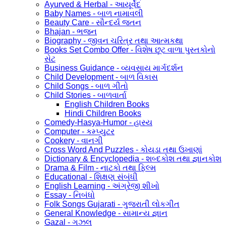
Ayurved & Herbal - આયૂર્વેદ
Baby Names - બાળ નામાવલી
Beauty Care - સૌન્દર્ય જતન
Bhajan - ભજન
Biography - જીવન ચરિત્ર તથા આત્મકથા
Books Set Combo Offer - વિશેષ છૂટ વાળા પુસ્તકોનો
સેટ
Business Guidance - વ્યવસાય માર્ગદર્શન
Child Development - બાળ વિકાસ
Child Songs - બાળ ગીતો
Child Stories - બાળવાર્તા
English Children Books
Hindi Children Books
Comedy-Hasya-Humor - હાસ્ય
Computer - કમ્પ્યુટર
Cookery - વાનગી
Cross Word And Puzzles - કોયડા તથા ઉખાણાં
Dictionary & Encyclopedia - શબ્દકોશ તથા જ્ઞાનકોશ
Drama & Film - નાટકો તથા ફિલ્મ
Educational - શિક્ષણ સંબંધી
English Learning - અંગ્રેજી શીખો
Essay - નિબંધો
Folk Songs Gujarati - ગુજરાતી લોકગીત
General Knowledge - સામાન્ય જ્ઞાન
Gazal - ગઝલ