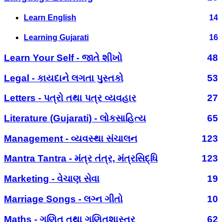
Learn English
14
Learning Gujarati
16
Learn Your Self - જાતે શીખો
48
Legal - કાયદાને લગતા પુસ્તકો
53
Letters - પત્રો તથા પત્ર વ્યવહાર
27
Literature (Gujarati) - લોકસાહિત્ય
65
Management - વ્યવસ્થા સંચાલન
123
Mantra Tantra - મંત્ર તંત્ર, મંત્રસિદ્ધિ
123
Marketing - વેચાણ સેવા
19
Marriage Songs - લગ્ન ગીતો
10
Maths - ગણિત તથા ગણિતશાસ્ત્ર
62