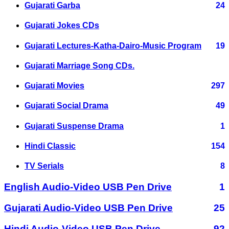
Gujarati Garba
24
Gujarati Jokes CDs
Gujarati Lectures-Katha-Dairo-Music Program
19
Gujarati Marriage Song CDs.
Gujarati Movies
297
Gujarati Social Drama
49
Gujarati Suspense Drama
1
Hindi Classic
154
TV Serials
8
English Audio-Video USB Pen Drive
1
Gujarati Audio-Video USB Pen Drive
25
Hindi Audio-Video USB Pen Drive
92