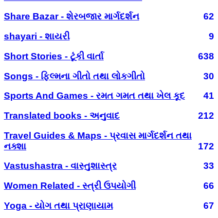
Share Bazar - શેરબજાર માર્ગદર્શન
62
shayari - શાયરી
9
Short Stories - ટૂંકી વાર્તા
638
Songs - ફિલ્મના ગીતો તથા લોકગીતો
30
Sports And Games - રમત ગમત તથા ખેલ કૂદ
41
Translated books - અનુવાદ
212
Travel Guides & Maps - પ્રવાસ માર્ગદર્શન તથા
નક્શા
172
Vastushastra - વાસ્તુશાસ્ત્ર
33
Women Related - સ્ત્રી ઉપયોગી
66
Yoga - યોગ તથા પ્રાણાયામ
67