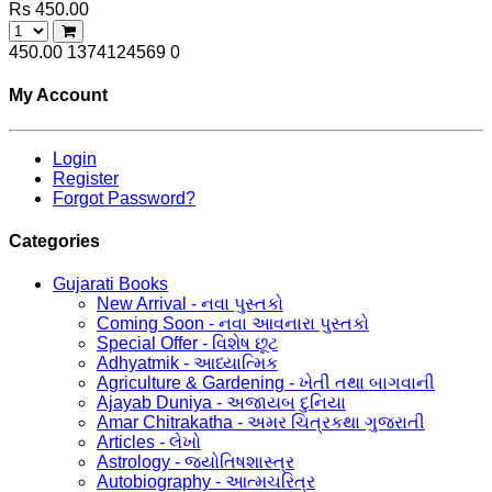
Rs 450.00
450.00
1374124569
0
My Account
Login
Register
Forgot Password?
Categories
Gujarati Books
New Arrival - નવા પુસ્તકો
Coming Soon - નવા આવનારા પુસ્તકો
Special Offer - વિશેષ છૂટ
Adhyatmik - આધ્યાત્મિક
Agriculture & Gardening - ખેતી તથા બાગવાની
Ajayab Duniya - અજાયબ દુનિયા
Amar Chitrakatha - અમર ચિત્રકથા ગુજરાતી
Articles - લેખો
Astrology - જ્યોતિષશાસ્ત્ર
Autobiography - આત્મચરિત્ર