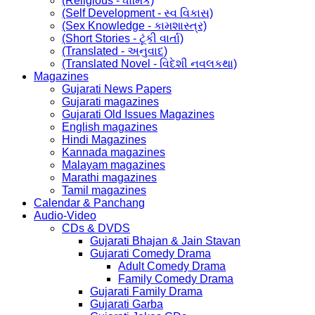
(Religious - ધાર્મિક)
(Self Development - સ્વ વિકાસ)
(Sex Knowledge - કામશાસ્ત્ર)
(Short Stories - ટૂંકી વાર્તા)
(Translated - અનુવાદ)
(Translated Novel - વિદેશી નવલકથા)
Magazines
Gujarati News Papers
Gujarati magazines
Gujarati Old Issues Magazines
English magazines
Hindi Magazines
Kannada magazines
Malayam magazines
Marathi magazines
Tamil magazines
Calendar & Panchang
Audio-Video
CDs & DVDS
Gujarati Bhajan & Jain Stavan
Gujarati Comedy Drama
Adult Comedy Drama
Family Comedy Drama
Gujarati Family Drama
Gujarati Garba