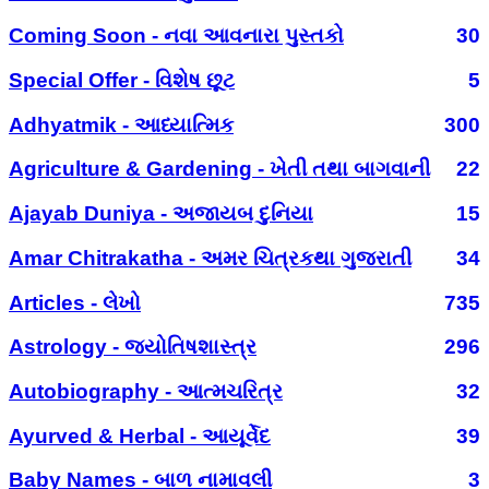
Coming Soon - નવા આવનારા પુસ્તકો
30
Special Offer - વિશેષ છૂટ
5
Adhyatmik - આધ્યાત્મિક
300
Agriculture & Gardening - ખેતી તથા બાગવાની
22
Ajayab Duniya - અજાયબ દુનિયા
15
Amar Chitrakatha - અમર ચિત્રકથા ગુજરાતી
34
Articles - લેખો
735
Astrology - જ્યોતિષશાસ્ત્ર
296
Autobiography - આત્મચરિત્ર
32
Ayurved & Herbal - આયૂર્વેદ
39
Baby Names - બાળ નામાવલી
3