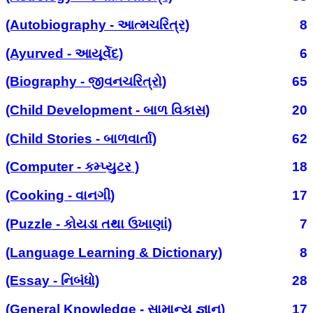
(Autobiography - આત્મચરિત્ર)
8
(Ayurved - આયૂર્વેદ)
6
(Biography - જીવનચરિત્રો)
65
(Child Development - બાળ વિકાસ)
20
(Child Stories - બાળવાર્તા)
62
(Computer - કમ્પ્યુટર )
18
(Cooking - વાનગી)
17
(Puzzle - કોયડા તથા ઉખાણાં)
7
(Language Learning & Dictionary)
8
(Essay - નિબંધો)
28
(General Knowledge - સામાન્ય જ્ઞાન)
17