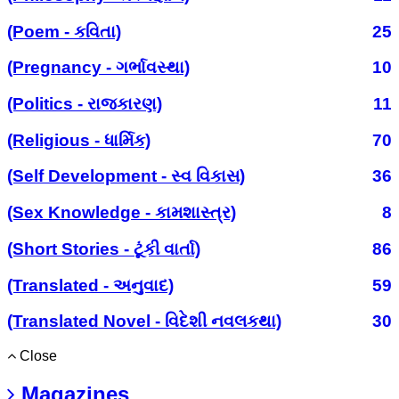
(Poem - કવિતા)
25
(Pregnancy - ગર્ભાવસ્થા)
10
(Politics - રાજકારણ)
11
(Religious - ધાર્મિક)
70
(Self Development - સ્વ વિકાસ)
36
(Sex Knowledge - કામશાસ્ત્ર)
8
(Short Stories - ટૂંકી વાર્તા)
86
(Translated - અનુવાદ)
59
(Translated Novel - વિદેશી નવલકથા)
30
Close
Magazines