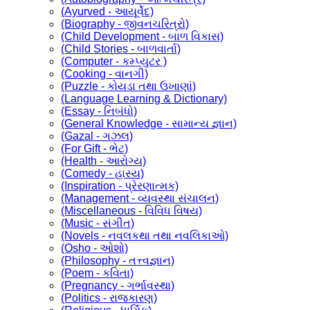
(Ayurved - આયૂર્વેદ)
(Biography - જીવનચરિત્રો)
(Child Development - બાળ વિકાસ)
(Child Stories - બાળવાર્તા)
(Computer - કમ્પ્યુટર )
(Cooking - વાનગી)
(Puzzle - કોયડા તથા ઉખાણાં)
(Language Learning & Dictionary)
(Essay - નિબંધો)
(General Knowledge - સામાન્ય જ્ઞાન)
(Gazal - ગઝલ)
(For Gift - ભેટ)
(Health - આરોગ્ય)
(Comedy - હાસ્ય)
(Inspiration - પ્રેરણાત્મક)
(Management - વ્યવસ્થા સંચાલન)
(Miscellaneous - વિવિધ વિષય)
(Music - સંગીત)
(Novels - નવલકથા તથા નવલિકાઓ)
(Osho - ઓશો)
(Philosophy - તત્ત્વજ્ઞાન)
(Poem - કવિતા)
(Pregnancy - ગર્ભાવસ્થા)
(Politics - રાજકારણ)