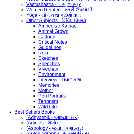
Vastushastra - વાસ્તુશાસ્ત્ર
Women Related - સ્ત્રી ઉપયોગી
Yoga - યોગ તથા પ્રાણાયામ
Other Subjects - વિવિધ વિષયો
Ambedkar Kathao
Animal Grown
Cartoon
Critical Notes
Guidelines
Reki
Sketches
Speeches
Vivechan
Environment
Interview - સંવાદ કળા
Memories
Mother
Pen Portraits
Terrorism
Wild Life
Best Sellers Books
(Adhyatmik - આધ્યાત્મિક)
(Articles - લેખો)
(Astrology - જ્યોતિષશાસ્ત્ર)
(Autobiography - આત્મચરિત્ર)