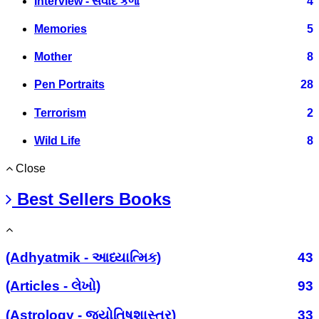
Interview - સંવાદ કળા
4
Memories
5
Mother
8
Pen Portraits
28
Terrorism
2
Wild Life
8
Close
Best Sellers Books
(Adhyatmik - આધ્યાત્મિક)
43
(Articles - લેખો)
93
(Astrology - જ્યોતિષશાસ્ત્ર)
33