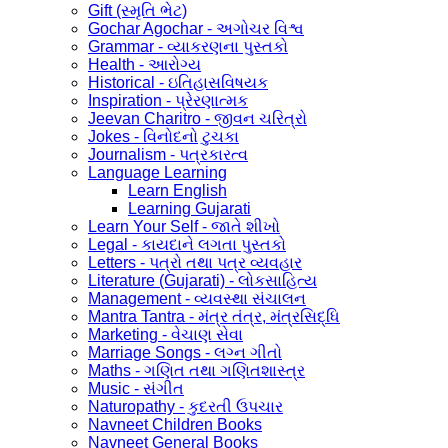
Gift (સ્મૃતિ ભેટ)
Gochar Agochar - અગોચર વિશ્વ
Grammar - વ્યાકરણના પુસ્તકો
Health - આરોગ્ય
Historical - ઇતિહાસવિષયક
Inspiration - પ્રેરણાત્મક
Jeevan Charitro - જીવન ચરિત્રો
Jokes - વિનોદનો ટુચકા
Journalism - પત્રકારત્વ
Language Learning
Learn English
Learning Gujarati
Learn Your Self - જાતે શીખો
Legal - કાયદાને લગતા પુસ્તકો
Letters - પત્રો તથા પત્ર વ્યવહાર
Literature (Gujarati) - લોકસાહિત્ય
Management - વ્યવસ્થા સંચાલન
Mantra Tantra - મંત્ર તંત્ર, મંત્રસિદ્ધિ
Marketing - વેચાણ સેવા
Marriage Songs - લગ્ન ગીતો
Maths - ગણિત તથા ગણિતશાસ્ત્ર
Music - સંગીત
Naturopathy - કુદરતી ઉપચાર
Navneet Children Books
Navneet General Books