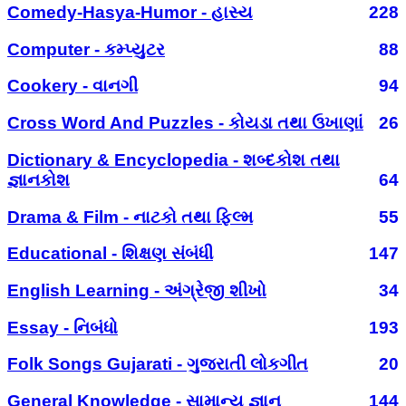
Comedy-Hasya-Humor - હાસ્ય
228
Computer - કમ્પ્યુટર
88
Cookery - વાનગી
94
Cross Word And Puzzles - કોયડા તથા ઉખાણાં
26
Dictionary & Encyclopedia - શબ્દકોશ તથા
જ્ઞાનકોશ
64
Drama & Film - નાટકો તથા ફિલ્મ
55
Educational - શિક્ષણ સંબંધી
147
English Learning - અંગ્રેજી શીખો
34
Essay - નિબંધો
193
Folk Songs Gujarati - ગુજરાતી લોકગીત
20
General Knowledge - સામાન્ય જ્ઞાન
144