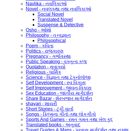
Navlika - નવલિકાઓ
Novel - નવલકથા તથા નવલિકાઓ
Social Novel
Translated Novel
Suspense & Detective
Osho - ઓશો
Philosophy - તત્ત્વજ્ઞાન
Philosophical
Poem - કવિતા
Politics - રાજકારણ
Pregnancy - ગર્ભાવસ્થા
Public Speaking - વક્તુત્વ કળા
Quotation - સુવાક્યો
Religious - ધાર્મિક
Science - વિજ્ઞાન તથા ટેકનોલોજી
Self Development - સ્વ વિકાસ
Self Improvement - જીવન-વિકાસ
Sex Education - જાતીય માર્ગદર્શન
Share Bazar - શેરબજાર માર્ગદર્શન
shayari - શાયરી
Short Stories - ટૂંકી વાર્તા
Songs - ફિલ્મના ગીતો તથા લોકગીતો
Sports And Games - રમત ગમત તથા ખેલ કૂદ
Translated books - અનુવાદ
Travel Guides & Maps - પ્રવાસ માર્ગદર્શન તથા નક્શા