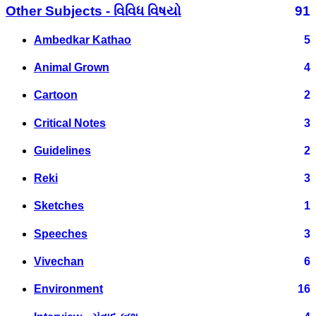
Other Subjects - વિવિધ વિષયો
91
Ambedkar Kathao
5
Animal Grown
4
Cartoon
2
Critical Notes
3
Guidelines
2
Reki
3
Sketches
1
Speeches
3
Vivechan
6
Environment
16