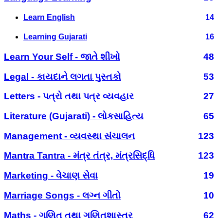
Learn English
14
Learning Gujarati
16
Learn Your Self - જાતે શીખો
48
Legal - કાયદાને લગતા પુસ્તકો
53
Letters - પત્રો તથા પત્ર વ્યવહાર
27
Literature (Gujarati) - લોકસાહિત્ય
65
Management - વ્યવસ્થા સંચાલન
123
Mantra Tantra - મંત્ર તંત્ર, મંત્રસિદ્ધિ
123
Marketing - વેચાણ સેવા
19
Marriage Songs - લગ્ન ગીતો
10
Maths - ગણિત તથા ગણિતશાસ્ત્ર
62