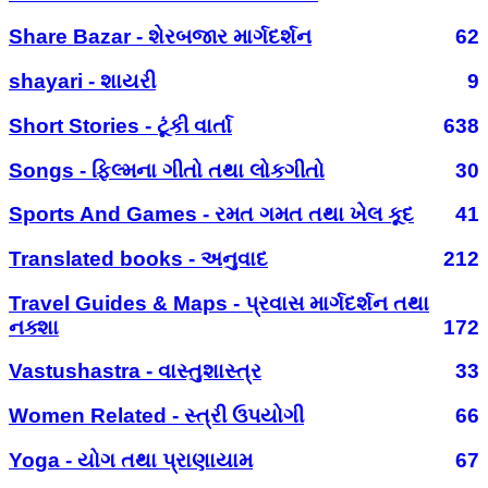
Share Bazar - શેરબજાર માર્ગદર્શન
62
shayari - શાયરી
9
Short Stories - ટૂંકી વાર્તા
638
Songs - ફિલ્મના ગીતો તથા લોકગીતો
30
Sports And Games - રમત ગમત તથા ખેલ કૂદ
41
Translated books - અનુવાદ
212
Travel Guides & Maps - પ્રવાસ માર્ગદર્શન તથા
નક્શા
172
Vastushastra - વાસ્તુશાસ્ત્ર
33
Women Related - સ્ત્રી ઉપયોગી
66
Yoga - યોગ તથા પ્રાણાયામ
67