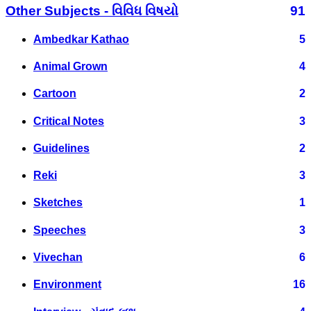
Other Subjects - વિવિધ વિષયો
91
Ambedkar Kathao
5
Animal Grown
4
Cartoon
2
Critical Notes
3
Guidelines
2
Reki
3
Sketches
1
Speeches
3
Vivechan
6
Environment
16