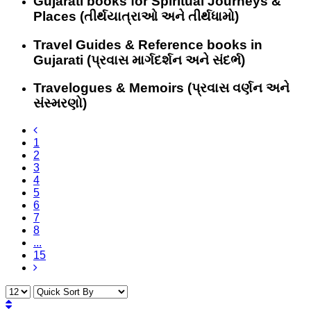
Gujarati books for Spiritual Journeys &
Places (તીર્થયાત્રાઓ અને તીર્થધામો)
Travel Guides & Reference books in
Gujarati (પ્રવાસ માર્ગદર્શન અને સંદર્ભ)
Travelogues & Memoirs (પ્રવાસ વર્ણન અને
સંસ્મરણો)
1
2
3
4
5
6
7
8
...
15