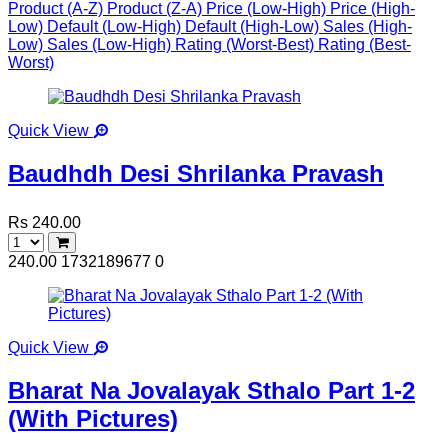
Product (A-Z)
Product (Z-A)
Price (Low-High)
Price (High-
Low)
Default (Low-High)
Default (High-Low)
Sales (High-
Low)
Sales (Low-High)
Rating (Worst-Best)
Rating (Best-
Worst)
Quick View
Baudhdh Desi Shrilanka Pravash
Rs 240.00
240.00
1732189677
0
Quick View
Bharat Na Jovalayak Sthalo Part 1-2
(With Pictures)