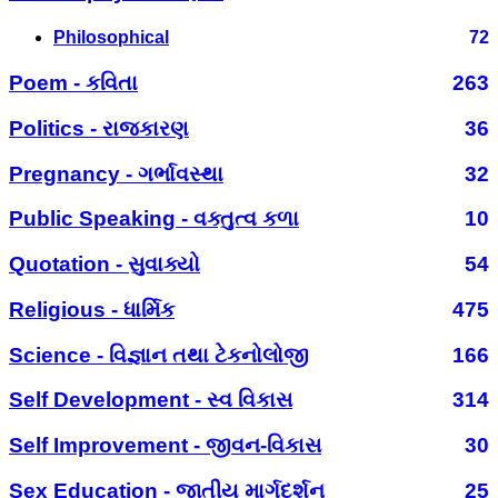
Philosophical
72
Poem - કવિતા
263
Politics - રાજકારણ
36
Pregnancy - ગર્ભાવસ્થા
32
Public Speaking - વક્તુત્વ કળા
10
Quotation - સુવાક્યો
54
Religious - ધાર્મિક
475
Science - વિજ્ઞાન તથા ટેકનોલોજી
166
Self Development - સ્વ વિકાસ
314
Self Improvement - જીવન-વિકાસ
30
Sex Education - જાતીય માર્ગદર્શન
25