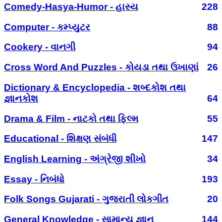
Comedy-Hasya-Humor - હાસ્ય
228
Computer - કમ્પ્યુટર
88
Cookery - વાનગી
94
Cross Word And Puzzles - કોયડા તથા ઉખાણાં
26
Dictionary & Encyclopedia - શબ્દકોશ તથા
જ્ઞાનકોશ
64
Drama & Film - નાટકો તથા ફિલ્મ
55
Educational - શિક્ષણ સંબંધી
147
English Learning - અંગ્રેજી શીખો
34
Essay - નિબંધો
193
Folk Songs Gujarati - ગુજરાતી લોકગીત
20
General Knowledge - સામાન્ય જ્ઞાન
144