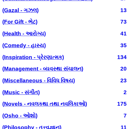
(Gazal - ગઝલ)
13
(For Gift - ભેટ)
73
(Health - આરોગ્ય)
41
(Comedy - હાસ્ય)
35
(Inspiration - પ્રેરણાત્મક)
134
(Management - વ્યવસ્થા સંચાલન)
20
(Miscellaneous - વિવિધ વિષય)
23
(Music - સંગીત)
2
(Novels - નવલકથા તથા નવલિકાઓ)
175
(Osho - ઓશો)
7
(Philosophy - તત્ત્વજ્ઞાન)
11