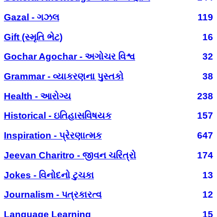
Gazal - ગઝલ
119
Gift (સ્મૃતિ ભેટ)
16
Gochar Agochar - અગોચર વિશ્વ
32
Grammar - વ્યાકરણના પુસ્તકો
38
Health - આરોગ્ય
238
Historical - ઇતિહાસવિષયક
157
Inspiration - પ્રેરણાત્મક
647
Jeevan Charitro - જીવન ચરિત્રો
174
Jokes - વિનોદનો ટુચકા
13
Journalism - પત્રકારત્વ
12
Language Learning
15