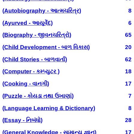
(Autobiography - આત્મચરિત્ર)
8
(Ayurved - આયૂર્વેદ)
6
(Biography - જીવનચરિત્રો)
65
(Child Development - બાળ વિકાસ)
20
(Child Stories - બાળવાર્તા)
62
(Computer - કમ્પ્યુટર )
18
(Cooking - વાનગી)
17
(Puzzle - કોયડા તથા ઉખાણાં)
7
(Language Learning & Dictionary)
8
(Essay - નિબંધો)
28
(General Knowledge - સામાન્ય જ્ઞાન)
17