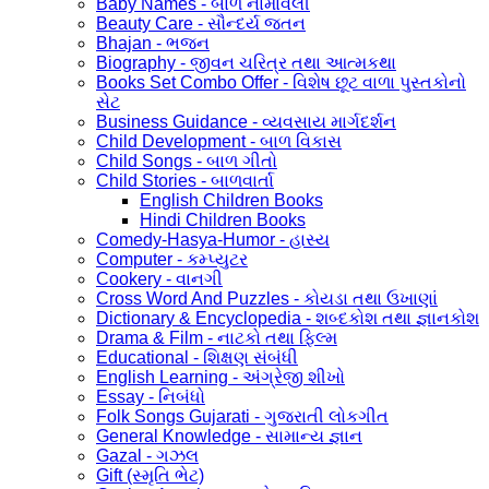
Baby Names - બાળ નામાવલી
Beauty Care - સૌન્દર્ય જતન
Bhajan - ભજન
Biography - જીવન ચરિત્ર તથા આત્મકથા
Books Set Combo Offer - વિશેષ છૂટ વાળા પુસ્તકોનો
સેટ
Business Guidance - વ્યવસાય માર્ગદર્શન
Child Development - બાળ વિકાસ
Child Songs - બાળ ગીતો
Child Stories - બાળવાર્તા
English Children Books
Hindi Children Books
Comedy-Hasya-Humor - હાસ્ય
Computer - કમ્પ્યુટર
Cookery - વાનગી
Cross Word And Puzzles - કોયડા તથા ઉખાણાં
Dictionary & Encyclopedia - શબ્દકોશ તથા જ્ઞાનકોશ
Drama & Film - નાટકો તથા ફિલ્મ
Educational - શિક્ષણ સંબંધી
English Learning - અંગ્રેજી શીખો
Essay - નિબંધો
Folk Songs Gujarati - ગુજરાતી લોકગીત
General Knowledge - સામાન્ય જ્ઞાન
Gazal - ગઝલ
Gift (સ્મૃતિ ભેટ)