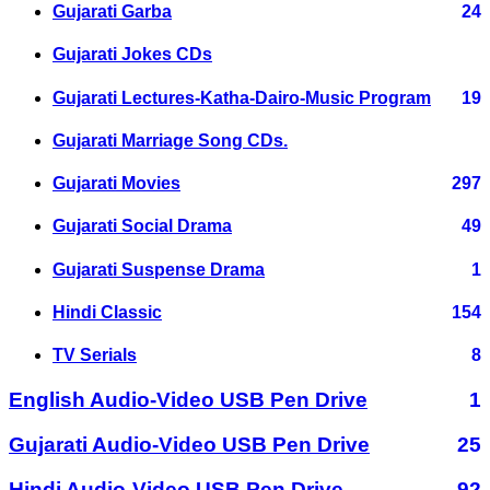
Gujarati Garba
24
Gujarati Jokes CDs
Gujarati Lectures-Katha-Dairo-Music Program
19
Gujarati Marriage Song CDs.
Gujarati Movies
297
Gujarati Social Drama
49
Gujarati Suspense Drama
1
Hindi Classic
154
TV Serials
8
English Audio-Video USB Pen Drive
1
Gujarati Audio-Video USB Pen Drive
25
Hindi Audio-Video USB Pen Drive
92