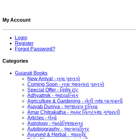
My Account
Login
Register
Forgot Password?
Categories
Gujarati Books
New Arrival - નવા પુસ્તકો
Coming Soon - નવા આવનારા પુસ્તકો
Special Offer - વિશેષ છૂટ
Adhyatmik - આધ્યાત્મિક
Agriculture & Gardening - ખેતી તથા બાગવાની
Ajayab Duniya - અજાયબ દુનિયા
Amar Chitrakatha - અમર ચિત્રકથા ગુજરાતી
Articles - લેખો
Astrology - જ્યોતિષશાસ્ત્ર
Autobiography - આત્મચરિત્ર
Ayurved & Herbal - આયૂર્વેદ