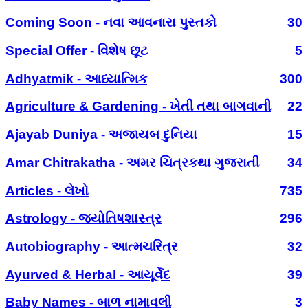
Coming Soon - નવા આવનારા પુસ્તકો
30
Special Offer - વિશેષ છૂટ
5
Adhyatmik - આધ્યાત્મિક
300
Agriculture & Gardening - ખેતી તથા બાગવાની
22
Ajayab Duniya - અજાયબ દુનિયા
15
Amar Chitrakatha - અમર ચિત્રકથા ગુજરાતી
34
Articles - લેખો
735
Astrology - જ્યોતિષશાસ્ત્ર
296
Autobiography - આત્મચરિત્ર
32
Ayurved & Herbal - આયૂર્વેદ
39
Baby Names - બાળ નામાવલી
3