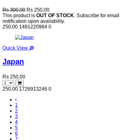
Rs 300.00
Rs 250.00
This product is
OUT OF STOCK
. Subscribe for email
notification upon availability.
250.00
1491220984
0
Quick View
Japan
Rs 250.00
250.00
1726913246
0
1
2
3
4
5
6
7