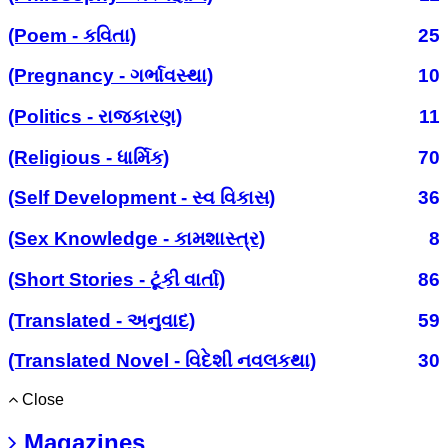
(Poem - કવિતા)
25
(Pregnancy - ગર્ભાવસ્થા)
10
(Politics - રાજકારણ)
11
(Religious - ધાર્મિક)
70
(Self Development - સ્વ વિકાસ)
36
(Sex Knowledge - કામશાસ્ત્ર)
8
(Short Stories - ટૂંકી વાર્તા)
86
(Translated - અનુવાદ)
59
(Translated Novel - વિદેશી નવલકથા)
30
Close
Magazines