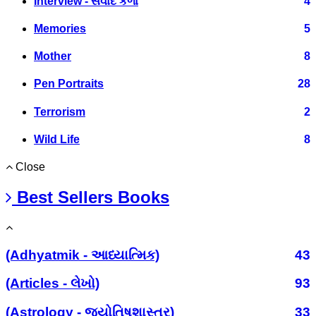
Interview - સંવાદ કળા
4
Memories
5
Mother
8
Pen Portraits
28
Terrorism
2
Wild Life
8
Close
Best Sellers Books
(Adhyatmik - આધ્યાત્મિક)
43
(Articles - લેખો)
93
(Astrology - જ્યોતિષશાસ્ત્ર)
33