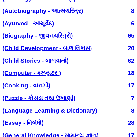
(Autobiography - આત્મચરિત્ર)
8
(Ayurved - આયૂર્વેદ)
6
(Biography - જીવનચરિત્રો)
65
(Child Development - બાળ વિકાસ)
20
(Child Stories - બાળવાર્તા)
62
(Computer - કમ્પ્યુટર )
18
(Cooking - વાનગી)
17
(Puzzle - કોયડા તથા ઉખાણાં)
7
(Language Learning & Dictionary)
8
(Essay - નિબંધો)
28
(General Knowledge - સામાન્ય જ્ઞાન)
17