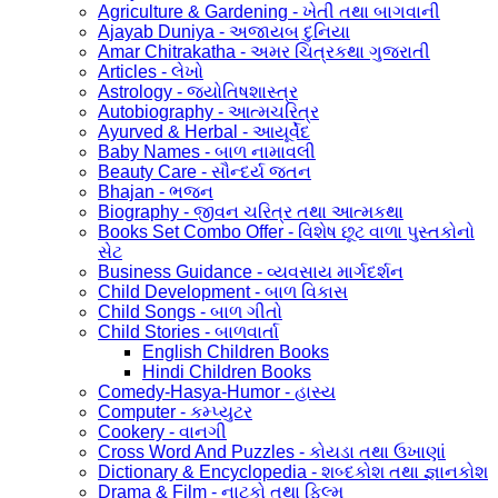
Agriculture & Gardening - ખેતી તથા બાગવાની
Ajayab Duniya - અજાયબ દુનિયા
Amar Chitrakatha - અમર ચિત્રકથા ગુજરાતી
Articles - લેખો
Astrology - જ્યોતિષશાસ્ત્ર
Autobiography - આત્મચરિત્ર
Ayurved & Herbal - આયૂર્વેદ
Baby Names - બાળ નામાવલી
Beauty Care - સૌન્દર્ય જતન
Bhajan - ભજન
Biography - જીવન ચરિત્ર તથા આત્મકથા
Books Set Combo Offer - વિશેષ છૂટ વાળા પુસ્તકોનો
સેટ
Business Guidance - વ્યવસાય માર્ગદર્શન
Child Development - બાળ વિકાસ
Child Songs - બાળ ગીતો
Child Stories - બાળવાર્તા
English Children Books
Hindi Children Books
Comedy-Hasya-Humor - હાસ્ય
Computer - કમ્પ્યુટર
Cookery - વાનગી
Cross Word And Puzzles - કોયડા તથા ઉખાણાં
Dictionary & Encyclopedia - શબ્દકોશ તથા જ્ઞાનકોશ
Drama & Film - નાટકો તથા ફિલ્મ