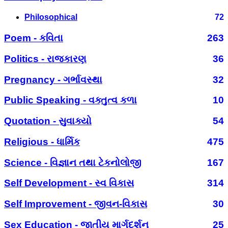
Philosophical
72
Poem - કવિતા
263
Politics - રાજકારણ
36
Pregnancy - ગર્ભાવસ્થા
32
Public Speaking - વક્તુત્વ કળા
10
Quotation - સુવાક્યો
54
Religious - ધાર્મિક
475
Science - વિજ્ઞાન તથા ટેકનોલોજી
167
Self Development - સ્વ વિકાસ
314
Self Improvement - જીવન-વિકાસ
30
Sex Education - જાતીય માર્ગદર્શન
25