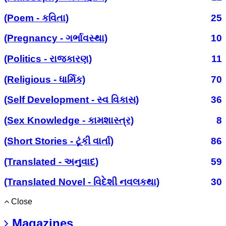
(Poem - કવિતા)
25
(Pregnancy - ગર્ભાવસ્થા)
10
(Politics - રાજકારણ)
11
(Religious - ધાર્મિક)
70
(Self Development - સ્વ વિકાસ)
36
(Sex Knowledge - કામશાસ્ત્ર)
8
(Short Stories - ટૂંકી વાર્તા)
86
(Translated - અનુવાદ)
59
(Translated Novel - વિદેશી નવલકથા)
30
Close
Magazines