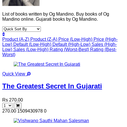
List of books written by Og Mandino. Buy books of Og
Mandino online. Gujarati books by Og Mandino.
Product (A-Z)
Product (Z-A)
Price (Low-High)
Price (High-
Low)
Default (Low-High)
Default (High-Low)
Sales (High-
Low)
Sales (Low-High)
Rating (Worst-Best)
Rating (Best-
Worst)
Quick View
The Greatest Secret In Gujarati
Rs 270.00
270.00
1509430978
0