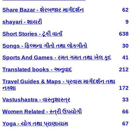
Share Bazar - શેરબજાર માર્ગદર્શન
62
shayari - શાયરી
9
Short Stories - ટૂંકી વાર્તા
638
Songs - ફિલ્મના ગીતો તથા લોકગીતો
30
Sports And Games - રમત ગમત તથા ખેલ કૂદ
41
Translated books - અનુવાદ
212
Travel Guides & Maps - પ્રવાસ માર્ગદર્શન તથા
નક્શા
172
Vastushastra - વાસ્તુશાસ્ત્ર
33
Women Related - સ્ત્રી ઉપયોગી
66
Yoga - યોગ તથા પ્રાણાયામ
67