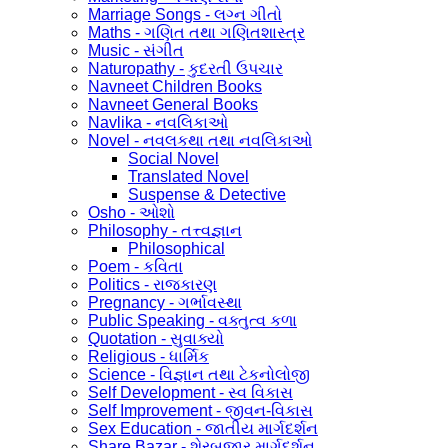
Marriage Songs - લગ્ન ગીતો
Maths - ગણિત તથા ગણિતશાસ્ત્ર
Music - સંગીત
Naturopathy - કુદરતી ઉપચાર
Navneet Children Books
Navneet General Books
Navlika - નવલિકાઓ
Novel - નવલકથા તથા નવલિકાઓ
Social Novel
Translated Novel
Suspense & Detective
Osho - ઓશો
Philosophy - તત્ત્વજ્ઞાન
Philosophical
Poem - કવિતા
Politics - રાજકારણ
Pregnancy - ગર્ભાવસ્થા
Public Speaking - વક્તુત્વ કળા
Quotation - સુવાક્યો
Religious - ધાર્મિક
Science - વિજ્ઞાન તથા ટેકનોલોજી
Self Development - સ્વ વિકાસ
Self Improvement - જીવન-વિકાસ
Sex Education - જાતીય માર્ગદર્શન
Share Bazar - શેરબજાર માર્ગદર્શન