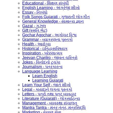
Educational - શિક્ષણ સંબંધી
English Learning - અંગ્રેજી શીખો
Essay - નિબંધો
Folk Songs Gujarati - ગુજરાતી લોકગીત
General Knowledge - સામાન્ય જ્ઞાન
Gazal - ગઝલ
Gift (સ્મૃતિ ભેટ)
Gochar Agochar - અગોચર વિશ્વ
Grammar - વ્યાકરણના પુસ્તકો
Health - આરોગ્ય
Historical - ઇતિહાસવિષયક
Inspiration - પ્રેરણાત્મક
Jeevan Charitro - જીવન ચરિત્રો
Jokes - વિનોદનો ટુચકા
Journalism - પત્રકારત્વ
Language Learning
Learn English
Learning Gujarati
Learn Your Self - જાતે શીખો
Legal - કાયદાને લગતા પુસ્તકો
Letters - પત્રો તથા પત્ર વ્યવહાર
Literature (Gujarati) - લોકસાહિત્ય
Management - વ્યવસ્થા સંચાલન
Mantra Tantra - મંત્ર તંત્ર, મંત્રસિદ્ધિ
Marketing - વેચાણ સેવા