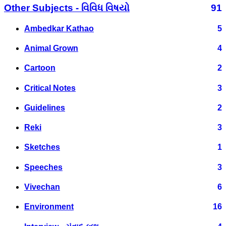
Other Subjects - વિવિધ વિષયો
91
Ambedkar Kathao
5
Animal Grown
4
Cartoon
2
Critical Notes
3
Guidelines
2
Reki
3
Sketches
1
Speeches
3
Vivechan
6
Environment
16