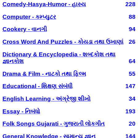
Comedy-Hasya-Humor - હાસ્ય
228
Computer - કમ્પ્યુટર
88
Cookery - વાનગી
94
Cross Word And Puzzles - કોયડા તથા ઉખાણાં
26
Dictionary & Encyclopedia - શબ્દકોશ તથા
જ્ઞાનકોશ
64
Drama & Film - નાટકો તથા ફિલ્મ
55
Educational - શિક્ષણ સંબંધી
147
English Learning - અંગ્રેજી શીખો
34
Essay - નિબંધો
193
Folk Songs Gujarati - ગુજરાતી લોકગીત
20
General Knowledge - સામાન્ય જ્ઞાન
144