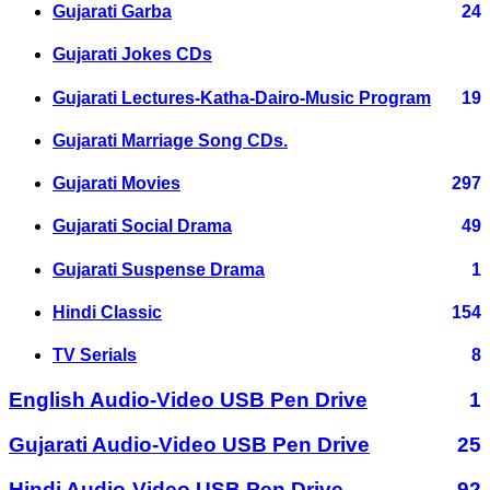
Gujarati Garba
24
Gujarati Jokes CDs
Gujarati Lectures-Katha-Dairo-Music Program
19
Gujarati Marriage Song CDs.
Gujarati Movies
297
Gujarati Social Drama
49
Gujarati Suspense Drama
1
Hindi Classic
154
TV Serials
8
English Audio-Video USB Pen Drive
1
Gujarati Audio-Video USB Pen Drive
25
Hindi Audio-Video USB Pen Drive
92