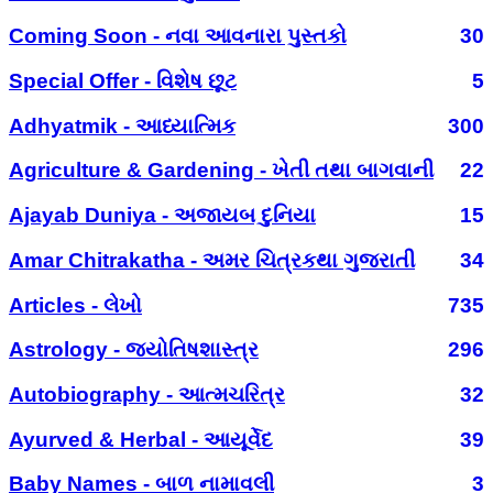
Coming Soon - નવા આવનારા પુસ્તકો
30
Special Offer - વિશેષ છૂટ
5
Adhyatmik - આધ્યાત્મિક
300
Agriculture & Gardening - ખેતી તથા બાગવાની
22
Ajayab Duniya - અજાયબ દુનિયા
15
Amar Chitrakatha - અમર ચિત્રકથા ગુજરાતી
34
Articles - લેખો
735
Astrology - જ્યોતિષશાસ્ત્ર
296
Autobiography - આત્મચરિત્ર
32
Ayurved & Herbal - આયૂર્વેદ
39
Baby Names - બાળ નામાવલી
3