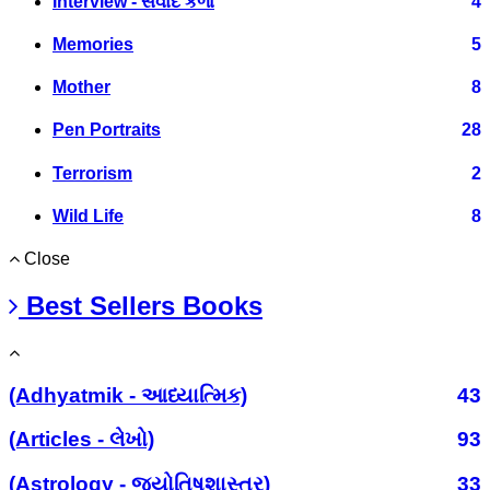
Interview - સંવાદ કળા
4
Memories
5
Mother
8
Pen Portraits
28
Terrorism
2
Wild Life
8
Close
Best Sellers Books
(Adhyatmik - આધ્યાત્મિક)
43
(Articles - લેખો)
93
(Astrology - જ્યોતિષશાસ્ત્ર)
33