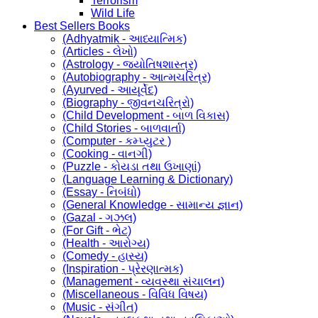
Terrorism
Wild Life
Best Sellers Books
(Adhyatmik - આધ્યાત્મિક)
(Articles - લેખો)
(Astrology - જ્યોતિષશાસ્ત્ર)
(Autobiography - આત્મચરિત્ર)
(Ayurved - આયૂર્વેદ)
(Biography - જીવનચરિત્રો)
(Child Development - બાળ વિકાસ)
(Child Stories - બાળવાર્તા)
(Computer - કમ્પ્યુટર )
(Cooking - વાનગી)
(Puzzle - કોયડા તથા ઉખાણાં)
(Language Learning & Dictionary)
(Essay - નિબંધો)
(General Knowledge - સામાન્ય જ્ઞાન)
(Gazal - ગઝલ)
(For Gift - ભેટ)
(Health - આરોગ્ય)
(Comedy - હાસ્ય)
(Inspiration - પ્રેરણાત્મક)
(Management - વ્યવસ્થા સંચાલન)
(Miscellaneous - વિવિધ વિષય)
(Music - સંગીત)