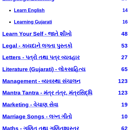
Learn English
14
Learning Gujarati
16
Learn Your Self - જાતે શીખો
48
Legal - કાયદાને લગતા પુસ્તકો
53
Letters - પત્રો તથા પત્ર વ્યવહાર
27
Literature (Gujarati) - લોકસાહિત્ય
65
Management - વ્યવસ્થા સંચાલન
123
Mantra Tantra - મંત્ર તંત્ર, મંત્રસિદ્ધિ
123
Marketing - વેચાણ સેવા
19
Marriage Songs - લગ્ન ગીતો
10
Maths - ગણિત તથા ગણિતશાસ્ત્ર
62