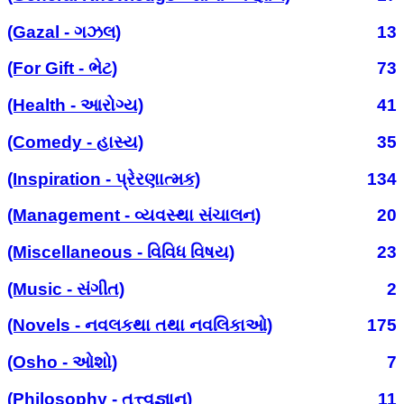
(Gazal - ગઝલ)
13
(For Gift - ભેટ)
73
(Health - આરોગ્ય)
41
(Comedy - હાસ્ય)
35
(Inspiration - પ્રેરણાત્મક)
134
(Management - વ્યવસ્થા સંચાલન)
20
(Miscellaneous - વિવિધ વિષય)
23
(Music - સંગીત)
2
(Novels - નવલકથા તથા નવલિકાઓ)
175
(Osho - ઓશો)
7
(Philosophy - તત્ત્વજ્ઞાન)
11