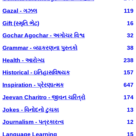
Gazal - ગઝલ
119
Gift (સ્મૃતિ ભેટ)
16
Gochar Agochar - અગોચર વિશ્વ
32
Grammar - વ્યાકરણના પુસ્તકો
38
Health - આરોગ્ય
238
Historical - ઇતિહાસવિષયક
157
Inspiration - પ્રેરણાત્મક
647
Jeevan Charitro - જીવન ચરિત્રો
174
Jokes - વિનોદનો ટુચકા
13
Journalism - પત્રકારત્વ
12
Language Learning
15