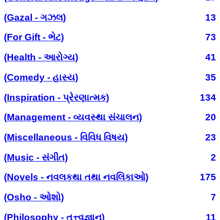
(Gazal - ગઝલ)
13
(For Gift - ભેટ)
73
(Health - આરોગ્ય)
41
(Comedy - હાસ્ય)
35
(Inspiration - પ્રેરણાત્મક)
134
(Management - વ્યવસ્થા સંચાલન)
20
(Miscellaneous - વિવિધ વિષય)
23
(Music - સંગીત)
2
(Novels - નવલકથા તથા નવલિકાઓ)
175
(Osho - ઓશો)
7
(Philosophy - તત્ત્વજ્ઞાન)
11