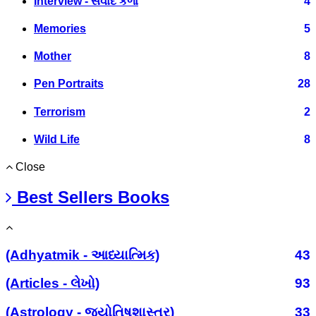
Interview - સંવાદ કળા
4
Memories
5
Mother
8
Pen Portraits
28
Terrorism
2
Wild Life
8
Close
Best Sellers Books
(Adhyatmik - આધ્યાત્મિક)
43
(Articles - લેખો)
93
(Astrology - જ્યોતિષશાસ્ત્ર)
33