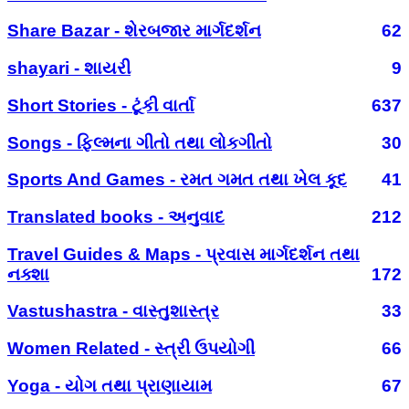
Share Bazar - શેરબજાર માર્ગદર્શન
62
shayari - શાયરી
9
Short Stories - ટૂંકી વાર્તા
637
Songs - ફિલ્મના ગીતો તથા લોકગીતો
30
Sports And Games - રમત ગમત તથા ખેલ કૂદ
41
Translated books - અનુવાદ
212
Travel Guides & Maps - પ્રવાસ માર્ગદર્શન તથા
નક્શા
172
Vastushastra - વાસ્તુશાસ્ત્ર
33
Women Related - સ્ત્રી ઉપયોગી
66
Yoga - યોગ તથા પ્રાણાયામ
67