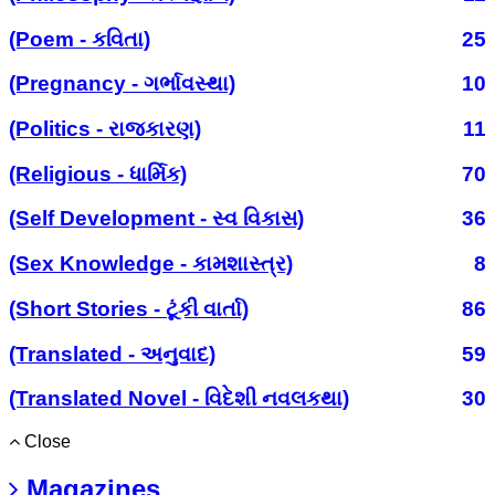
(Poem - કવિતા)
25
(Pregnancy - ગર્ભાવસ્થા)
10
(Politics - રાજકારણ)
11
(Religious - ધાર્મિક)
70
(Self Development - સ્વ વિકાસ)
36
(Sex Knowledge - કામશાસ્ત્ર)
8
(Short Stories - ટૂંકી વાર્તા)
86
(Translated - અનુવાદ)
59
(Translated Novel - વિદેશી નવલકથા)
30
Close
Magazines