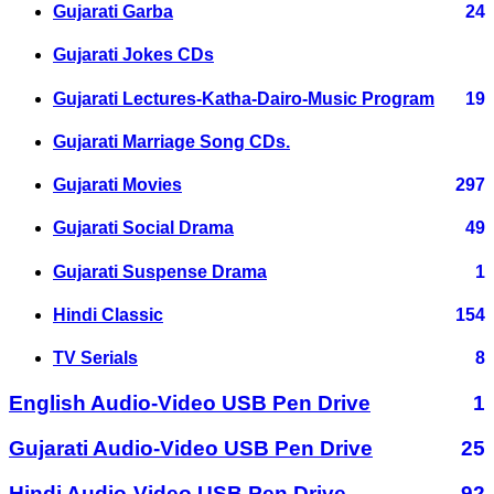
Gujarati Garba
24
Gujarati Jokes CDs
Gujarati Lectures-Katha-Dairo-Music Program
19
Gujarati Marriage Song CDs.
Gujarati Movies
297
Gujarati Social Drama
49
Gujarati Suspense Drama
1
Hindi Classic
154
TV Serials
8
English Audio-Video USB Pen Drive
1
Gujarati Audio-Video USB Pen Drive
25
Hindi Audio-Video USB Pen Drive
92