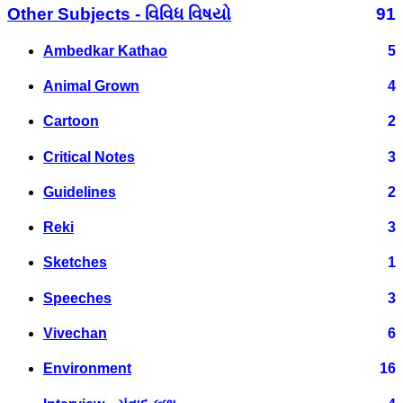
Other Subjects - વિવિધ વિષયો
91
Ambedkar Kathao
5
Animal Grown
4
Cartoon
2
Critical Notes
3
Guidelines
2
Reki
3
Sketches
1
Speeches
3
Vivechan
6
Environment
16