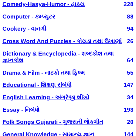
Comedy-Hasya-Humor - હાસ્ય
228
Computer - કમ્પ્યુટર
88
Cookery - વાનગી
94
Cross Word And Puzzles - કોયડા તથા ઉખાણાં
26
Dictionary & Encyclopedia - શબ્દકોશ તથા
જ્ઞાનકોશ
64
Drama & Film - નાટકો તથા ફિલ્મ
55
Educational - શિક્ષણ સંબંધી
147
English Learning - અંગ્રેજી શીખો
34
Essay - નિબંધો
193
Folk Songs Gujarati - ગુજરાતી લોકગીત
20
General Knowledge - સામાન્ય જ્ઞાન
144