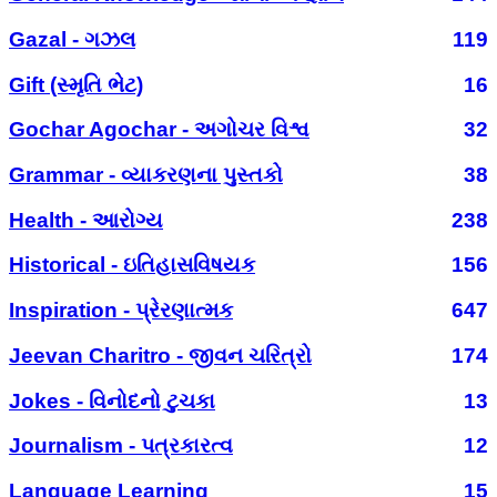
Gazal - ગઝલ
119
Gift (સ્મૃતિ ભેટ)
16
Gochar Agochar - અગોચર વિશ્વ
32
Grammar - વ્યાકરણના પુસ્તકો
38
Health - આરોગ્ય
238
Historical - ઇતિહાસવિષયક
156
Inspiration - પ્રેરણાત્મક
647
Jeevan Charitro - જીવન ચરિત્રો
174
Jokes - વિનોદનો ટુચકા
13
Journalism - પત્રકારત્વ
12
Language Learning
15