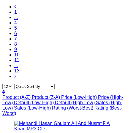
1
...
4
5
6
7
8
9
10
11
...
13
Product (A-Z)
Product (Z-A)
Price (Low-High)
Price (High-
Low)
Default (Low-High)
Default (High-Low)
Sales (High-
Low)
Sales (Low-High)
Rating (Worst-Best)
Rating (Best-
Worst)