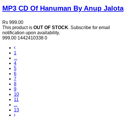
MP3 CD Of Hanuman By Anup Jalota
Rs 999.00
This product is
OUT OF STOCK
. Subscribe for email
notification upon availability.
999.00
1442410338
0
1
...
4
5
6
7
8
9
10
11
...
13