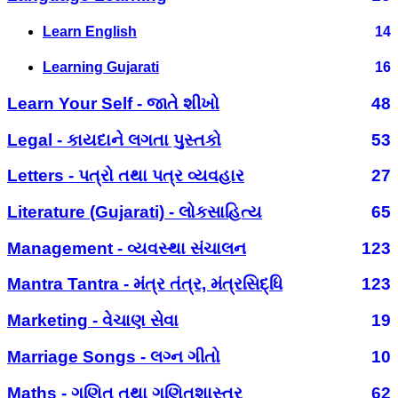
Learn English
14
Learning Gujarati
16
Learn Your Self - જાતે શીખો
48
Legal - કાયદાને લગતા પુસ્તકો
53
Letters - પત્રો તથા પત્ર વ્યવહાર
27
Literature (Gujarati) - લોકસાહિત્ય
65
Management - વ્યવસ્થા સંચાલન
123
Mantra Tantra - મંત્ર તંત્ર, મંત્રસિદ્ધિ
123
Marketing - વેચાણ સેવા
19
Marriage Songs - લગ્ન ગીતો
10
Maths - ગણિત તથા ગણિતશાસ્ત્ર
62