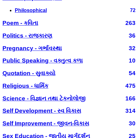
Philosophical
72
Poem - કવિતા
263
Politics - રાજકારણ
36
Pregnancy - ગર્ભાવસ્થા
32
Public Speaking - વક્તુત્વ કળા
10
Quotation - સુવાક્યો
54
Religious - ધાર્મિક
475
Science - વિજ્ઞાન તથા ટેકનોલોજી
166
Self Development - સ્વ વિકાસ
314
Self Improvement - જીવન-વિકાસ
30
Sex Education - જાતીય માર્ગદર્શન
25