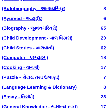
(Autobiography - આત્મચરિત્ર)
8
(Ayurved - આયૂર્વેદ)
6
(Biography - જીવનચરિત્રો)
65
(Child Development - બાળ વિકાસ)
20
(Child Stories - બાળવાર્તા)
62
(Computer - કમ્પ્યુટર )
18
(Cooking - વાનગી)
17
(Puzzle - કોયડા તથા ઉખાણાં)
7
(Language Learning & Dictionary)
8
(Essay - નિબંધો)
28
(General Knowledge - સામાન્ય જ્ઞાન)
17