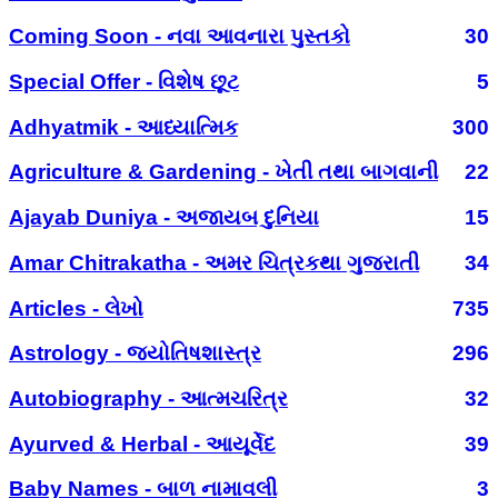
Coming Soon - નવા આવનારા પુસ્તકો
30
Special Offer - વિશેષ છૂટ
5
Adhyatmik - આધ્યાત્મિક
300
Agriculture & Gardening - ખેતી તથા બાગવાની
22
Ajayab Duniya - અજાયબ દુનિયા
15
Amar Chitrakatha - અમર ચિત્રકથા ગુજરાતી
34
Articles - લેખો
735
Astrology - જ્યોતિષશાસ્ત્ર
296
Autobiography - આત્મચરિત્ર
32
Ayurved & Herbal - આયૂર્વેદ
39
Baby Names - બાળ નામાવલી
3