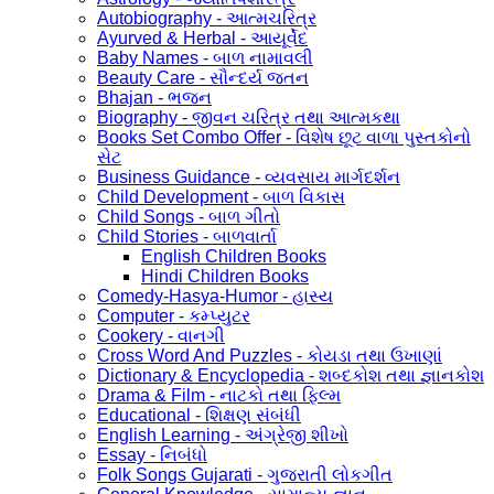
Autobiography - આત્મચરિત્ર
Ayurved & Herbal - આયૂર્વેદ
Baby Names - બાળ નામાવલી
Beauty Care - સૌન્દર્ય જતન
Bhajan - ભજન
Biography - જીવન ચરિત્ર તથા આત્મકથા
Books Set Combo Offer - વિશેષ છૂટ વાળા પુસ્તકોનો
સેટ
Business Guidance - વ્યવસાય માર્ગદર્શન
Child Development - બાળ વિકાસ
Child Songs - બાળ ગીતો
Child Stories - બાળવાર્તા
English Children Books
Hindi Children Books
Comedy-Hasya-Humor - હાસ્ય
Computer - કમ્પ્યુટર
Cookery - વાનગી
Cross Word And Puzzles - કોયડા તથા ઉખાણાં
Dictionary & Encyclopedia - શબ્દકોશ તથા જ્ઞાનકોશ
Drama & Film - નાટકો તથા ફિલ્મ
Educational - શિક્ષણ સંબંધી
English Learning - અંગ્રેજી શીખો
Essay - નિબંધો
Folk Songs Gujarati - ગુજરાતી લોકગીત