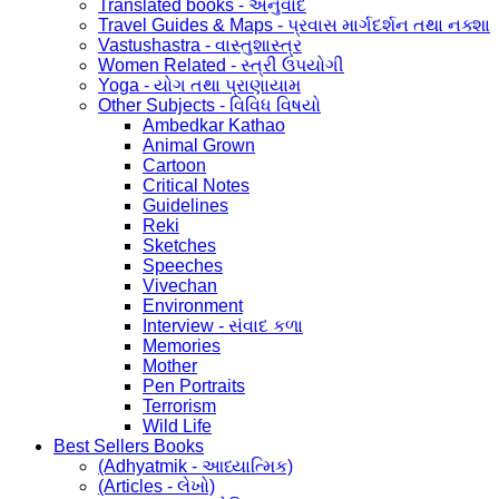
Translated books - અનુવાદ
Travel Guides & Maps - પ્રવાસ માર્ગદર્શન તથા નક્શા
Vastushastra - વાસ્તુશાસ્ત્ર
Women Related - સ્ત્રી ઉપયોગી
Yoga - યોગ તથા પ્રાણાયામ
Other Subjects - વિવિધ વિષયો
Ambedkar Kathao
Animal Grown
Cartoon
Critical Notes
Guidelines
Reki
Sketches
Speeches
Vivechan
Environment
Interview - સંવાદ કળા
Memories
Mother
Pen Portraits
Terrorism
Wild Life
Best Sellers Books
(Adhyatmik - આધ્યાત્મિક)
(Articles - લેખો)