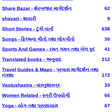
Share Bazar - શેરબજાર માર્ગદર્શન
62
shayari - શાયરી
9
Short Stories - ટૂંકી વાર્તા
638
Songs - ફિલ્મના ગીતો તથા લોકગીતો
30
Sports And Games - રમત ગમત તથા ખેલ કૂદ
41
Translated books - અનુવાદ
212
Travel Guides & Maps - પ્રવાસ માર્ગદર્શન તથા
નક્શા
172
Vastushastra - વાસ્તુશાસ્ત્ર
33
Women Related - સ્ત્રી ઉપયોગી
66
Yoga - યોગ તથા પ્રાણાયામ
67