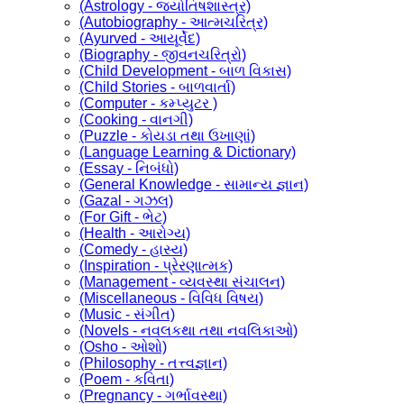
(Astrology - જ્યોતિષશાસ્ત્ર)
(Autobiography - આત્મચરિત્ર)
(Ayurved - આયૂર્વેદ)
(Biography - જીવનચરિત્રો)
(Child Development - બાળ વિકાસ)
(Child Stories - બાળવાર્તા)
(Computer - કમ્પ્યુટર )
(Cooking - વાનગી)
(Puzzle - કોયડા તથા ઉખાણાં)
(Language Learning & Dictionary)
(Essay - નિબંધો)
(General Knowledge - સામાન્ય જ્ઞાન)
(Gazal - ગઝલ)
(For Gift - ભેટ)
(Health - આરોગ્ય)
(Comedy - હાસ્ય)
(Inspiration - પ્રેરણાત્મક)
(Management - વ્યવસ્થા સંચાલન)
(Miscellaneous - વિવિધ વિષય)
(Music - સંગીત)
(Novels - નવલકથા તથા નવલિકાઓ)
(Osho - ઓશો)
(Philosophy - તત્ત્વજ્ઞાન)
(Poem - કવિતા)
(Pregnancy - ગર્ભાવસ્થા)