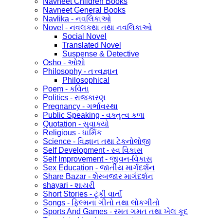
Navneet Children Books
Navneet General Books
Navlika - નવલિકાઓ
Novel - નવલકથા તથા નવલિકાઓ
Social Novel
Translated Novel
Suspense & Detective
Osho - ઓશો
Philosophy - તત્ત્વજ્ઞાન
Philosophical
Poem - કવિતા
Politics - રાજકારણ
Pregnancy - ગર્ભાવસ્થા
Public Speaking - વક્તુત્વ કળા
Quotation - સુવાક્યો
Religious - ધાર્મિક
Science - વિજ્ઞાન તથા ટેકનોલોજી
Self Development - સ્વ વિકાસ
Self Improvement - જીવન-વિકાસ
Sex Education - જાતીય માર્ગદર્શન
Share Bazar - શેરબજાર માર્ગદર્શન
shayari - શાયરી
Short Stories - ટૂંકી વાર્તા
Songs - ફિલ્મના ગીતો તથા લોકગીતો
Sports And Games - રમત ગમત તથા ખેલ કૂદ