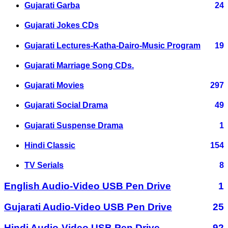
Gujarati Garba
24
Gujarati Jokes CDs
Gujarati Lectures-Katha-Dairo-Music Program
19
Gujarati Marriage Song CDs.
Gujarati Movies
297
Gujarati Social Drama
49
Gujarati Suspense Drama
1
Hindi Classic
154
TV Serials
8
English Audio-Video USB Pen Drive
1
Gujarati Audio-Video USB Pen Drive
25
Hindi Audio-Video USB Pen Drive
92