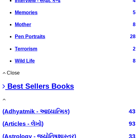
Interview - સંવાદ કળા
4
Memories
5
Mother
8
Pen Portraits
28
Terrorism
2
Wild Life
8
Close
Best Sellers Books
(Adhyatmik - આધ્યાત્મિક)
43
(Articles - લેખો)
93
(Astrology - જ્યોતિષશાસ્ત્ર)
33