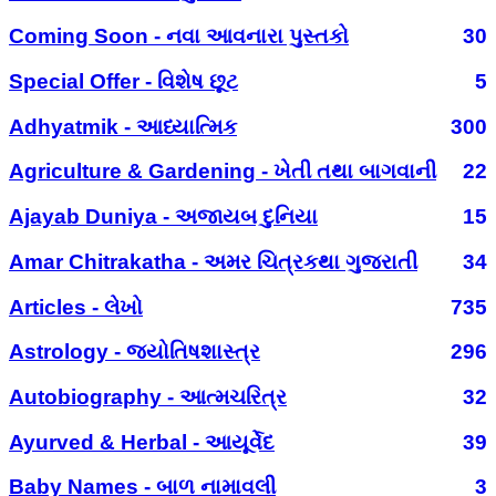
Coming Soon - નવા આવનારા પુસ્તકો
30
Special Offer - વિશેષ છૂટ
5
Adhyatmik - આધ્યાત્મિક
300
Agriculture & Gardening - ખેતી તથા બાગવાની
22
Ajayab Duniya - અજાયબ દુનિયા
15
Amar Chitrakatha - અમર ચિત્રકથા ગુજરાતી
34
Articles - લેખો
735
Astrology - જ્યોતિષશાસ્ત્ર
296
Autobiography - આત્મચરિત્ર
32
Ayurved & Herbal - આયૂર્વેદ
39
Baby Names - બાળ નામાવલી
3