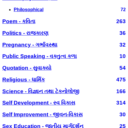
Philosophical
72
Poem - કવિતા
263
Politics - રાજકારણ
36
Pregnancy - ગર્ભાવસ્થા
32
Public Speaking - વક્તુત્વ કળા
10
Quotation - સુવાક્યો
54
Religious - ધાર્મિક
475
Science - વિજ્ઞાન તથા ટેકનોલોજી
166
Self Development - સ્વ વિકાસ
314
Self Improvement - જીવન-વિકાસ
30
Sex Education - જાતીય માર્ગદર્શન
25