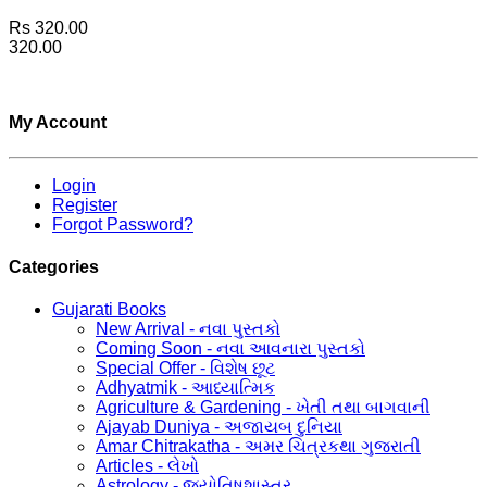
Rs 320.00
320.00
My Account
Login
Register
Forgot Password?
Categories
Gujarati Books
New Arrival - નવા પુસ્તકો
Coming Soon - નવા આવનારા પુસ્તકો
Special Offer - વિશેષ છૂટ
Adhyatmik - આધ્યાત્મિક
Agriculture & Gardening - ખેતી તથા બાગવાની
Ajayab Duniya - અજાયબ દુનિયા
Amar Chitrakatha - અમર ચિત્રકથા ગુજરાતી
Articles - લેખો
Astrology - જ્યોતિષશાસ્ત્ર