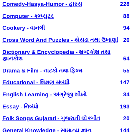
Comedy-Hasya-Humor - હાસ્ય
228
Computer - કમ્પ્યુટર
88
Cookery - વાનગી
94
Cross Word And Puzzles - કોયડા તથા ઉખાણાં
26
Dictionary & Encyclopedia - શબ્દકોશ તથા
જ્ઞાનકોશ
64
Drama & Film - નાટકો તથા ફિલ્મ
55
Educational - શિક્ષણ સંબંધી
147
English Learning - અંગ્રેજી શીખો
34
Essay - નિબંધો
193
Folk Songs Gujarati - ગુજરાતી લોકગીત
20
General Knowledge - સામાન્ય જ્ઞાન
144