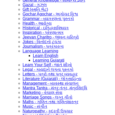
General Knowledge - સામાન્ય જ્ઞાન
Gazal - ગઝલ
Gift (સ્મૃતિ ભેટ)
Gochar Agochar - અગોચર વિશ્વ
Grammar - વ્યાકરણના પુસ્તકો
Health - આરોગ્ય
Historical - ઇતિહાસવિષયક
Inspiration - પ્રેરણાત્મક
Jeevan Charitro - જીવન ચરિત્રો
Jokes - વિનોદનો ટુચકા
Journalism - પત્રકારત્વ
Language Learning
Learn English
Learning Gujarati
Learn Your Self - જાતે શીખો
Legal - કાયદાને લગતા પુસ્તકો
Letters - પત્રો તથા પત્ર વ્યવહાર
Literature (Gujarati) - લોકસાહિત્ય
Management - વ્યવસ્થા સંચાલન
Mantra Tantra - મંત્ર તંત્ર, મંત્રસિદ્ધિ
Marketing - વેચાણ સેવા
Marriage Songs - લગ્ન ગીતો
Maths - ગણિત તથા ગણિતશાસ્ત્ર
Music - સંગીત
Naturopathy - કુદરતી ઉપચાર