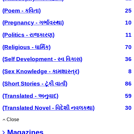
(Poem - કવિતા)
25
(Pregnancy - ગર્ભાવસ્થા)
10
(Politics - રાજકારણ)
11
(Religious - ધાર્મિક)
70
(Self Development - સ્વ વિકાસ)
36
(Sex Knowledge - કામશાસ્ત્ર)
8
(Short Stories - ટૂંકી વાર્તા)
86
(Translated - અનુવાદ)
59
(Translated Novel - વિદેશી નવલકથા)
30
Close
Magazines