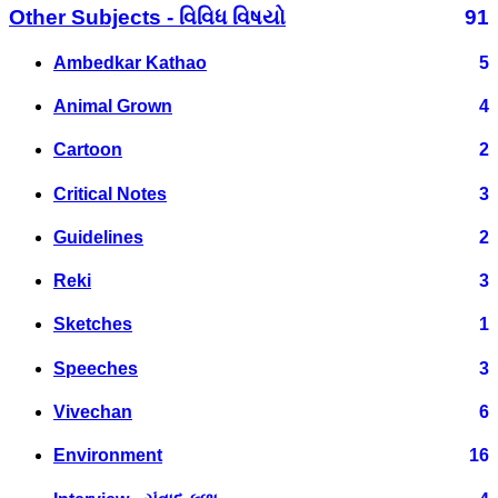
Other Subjects - વિવિધ વિષયો
91
Ambedkar Kathao
5
Animal Grown
4
Cartoon
2
Critical Notes
3
Guidelines
2
Reki
3
Sketches
1
Speeches
3
Vivechan
6
Environment
16