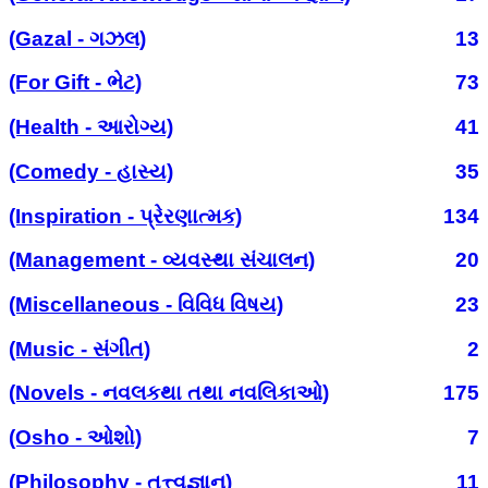
(Gazal - ગઝલ)
13
(For Gift - ભેટ)
73
(Health - આરોગ્ય)
41
(Comedy - હાસ્ય)
35
(Inspiration - પ્રેરણાત્મક)
134
(Management - વ્યવસ્થા સંચાલન)
20
(Miscellaneous - વિવિધ વિષય)
23
(Music - સંગીત)
2
(Novels - નવલકથા તથા નવલિકાઓ)
175
(Osho - ઓશો)
7
(Philosophy - તત્ત્વજ્ઞાન)
11