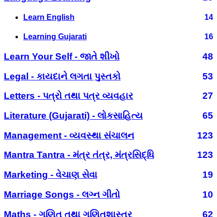
Learn English
14
Learning Gujarati
16
Learn Your Self - જાતે શીખો
48
Legal - કાયદાને લગતા પુસ્તકો
53
Letters - પત્રો તથા પત્ર વ્યવહાર
27
Literature (Gujarati) - લોકસાહિત્ય
65
Management - વ્યવસ્થા સંચાલન
123
Mantra Tantra - મંત્ર તંત્ર, મંત્રસિદ્ધિ
123
Marketing - વેચાણ સેવા
19
Marriage Songs - લગ્ન ગીતો
10
Maths - ગણિત તથા ગણિતશાસ્ત્ર
62