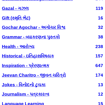
Gazal - ગઝલ
119
Gift (સ્મૃતિ ભેટ)
16
Gochar Agochar - અગોચર વિશ્વ
32
Grammar - વ્યાકરણના પુસ્તકો
38
Health - આરોગ્ય
238
Historical - ઇતિહાસવિષયક
157
Inspiration - પ્રેરણાત્મક
647
Jeevan Charitro - જીવન ચરિત્રો
174
Jokes - વિનોદનો ટુચકા
13
Journalism - પત્રકારત્વ
12
Language Learning
15