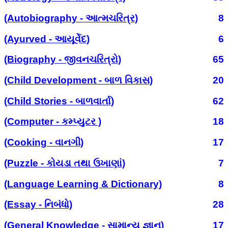
(Autobiography - આત્મચરિત્ર)
8
(Ayurved - આયૂર્વેદ)
6
(Biography - જીવનચરિત્રો)
65
(Child Development - બાળ વિકાસ)
20
(Child Stories - બાળવાર્તા)
62
(Computer - કમ્પ્યુટર )
18
(Cooking - વાનગી)
17
(Puzzle - કોયડા તથા ઉખાણાં)
7
(Language Learning & Dictionary)
8
(Essay - નિબંધો)
28
(General Knowledge - સામાન્ય જ્ઞાન)
17