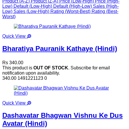
Product (A-Z)
Product (Z-A)
Price (Low-High)
Price (High-
Low)
Default (Low-High)
Default (High-Low)
Sales (High-
Low)
Sales (Low-High)
Rating (Worst-Best)
Rating (Best-
Worst)
Quick View
Bharatiya Pauranik Kathaye (Hindi)
Rs 340.00
This product is
OUT OF STOCK
. Subscribe for email
notification upon availability.
340.00
1491221123
0
Quick View
Dashavatar Bhagwan Vishnu Ke Dus
Avatar (Hindi)