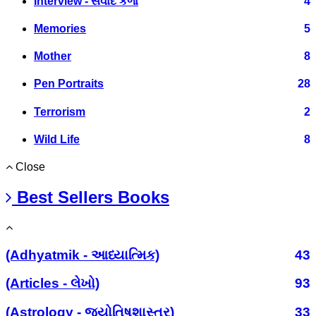
Interview - સંવાદ કળા
4
Memories
5
Mother
8
Pen Portraits
28
Terrorism
2
Wild Life
8
Close
Best Sellers Books
(Adhyatmik - આધ્યાત્મિક)
43
(Articles - લેખો)
93
(Astrology - જ્યોતિષશાસ્ત્ર)
33