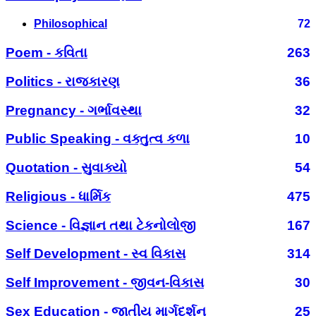
Philosophical
72
Poem - કવિતા
263
Politics - રાજકારણ
36
Pregnancy - ગર્ભાવસ્થા
32
Public Speaking - વક્તુત્વ કળા
10
Quotation - સુવાક્યો
54
Religious - ધાર્મિક
475
Science - વિજ્ઞાન તથા ટેકનોલોજી
167
Self Development - સ્વ વિકાસ
314
Self Improvement - જીવન-વિકાસ
30
Sex Education - જાતીય માર્ગદર્શન
25