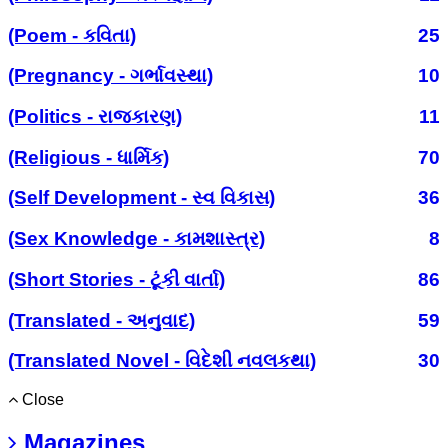
(Poem - કવિતા)
25
(Pregnancy - ગર્ભાવસ્થા)
10
(Politics - રાજકારણ)
11
(Religious - ધાર્મિક)
70
(Self Development - સ્વ વિકાસ)
36
(Sex Knowledge - કામશાસ્ત્ર)
8
(Short Stories - ટૂંકી વાર્તા)
86
(Translated - અનુવાદ)
59
(Translated Novel - વિદેશી નવલકથા)
30
Close
Magazines