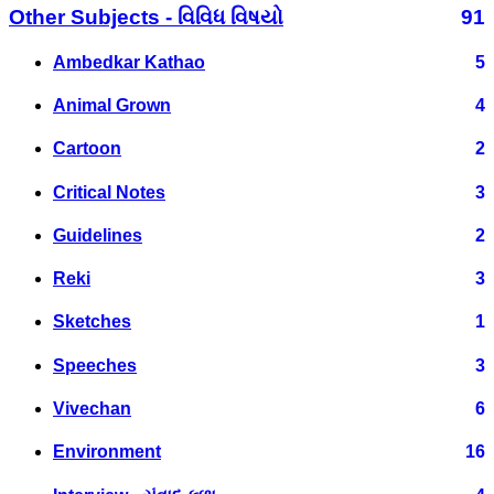
Other Subjects - વિવિધ વિષયો
91
Ambedkar Kathao
5
Animal Grown
4
Cartoon
2
Critical Notes
3
Guidelines
2
Reki
3
Sketches
1
Speeches
3
Vivechan
6
Environment
16