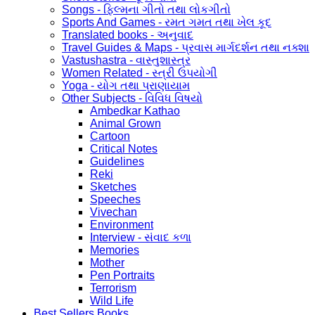
Songs - ફિલ્મના ગીતો તથા લોકગીતો
Sports And Games - રમત ગમત તથા ખેલ કૂદ
Translated books - અનુવાદ
Travel Guides & Maps - પ્રવાસ માર્ગદર્શન તથા નક્શા
Vastushastra - વાસ્તુશાસ્ત્ર
Women Related - સ્ત્રી ઉપયોગી
Yoga - યોગ તથા પ્રાણાયામ
Other Subjects - વિવિધ વિષયો
Ambedkar Kathao
Animal Grown
Cartoon
Critical Notes
Guidelines
Reki
Sketches
Speeches
Vivechan
Environment
Interview - સંવાદ કળા
Memories
Mother
Pen Portraits
Terrorism
Wild Life
Best Sellers Books