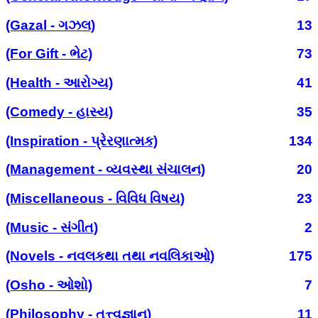
(Gazal - ગઝલ)
13
(For Gift - ભેટ)
73
(Health - આરોગ્ય)
41
(Comedy - હાસ્ય)
35
(Inspiration - પ્રેરણાત્મક)
134
(Management - વ્યવસ્થા સંચાલન)
20
(Miscellaneous - વિવિધ વિષય)
23
(Music - સંગીત)
2
(Novels - નવલકથા તથા નવલિકાઓ)
175
(Osho - ઓશો)
7
(Philosophy - તત્ત્વજ્ઞાન)
11