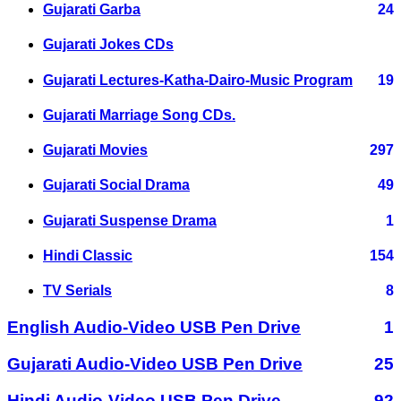
Gujarati Garba
24
Gujarati Jokes CDs
Gujarati Lectures-Katha-Dairo-Music Program
19
Gujarati Marriage Song CDs.
Gujarati Movies
297
Gujarati Social Drama
49
Gujarati Suspense Drama
1
Hindi Classic
154
TV Serials
8
English Audio-Video USB Pen Drive
1
Gujarati Audio-Video USB Pen Drive
25
Hindi Audio-Video USB Pen Drive
92