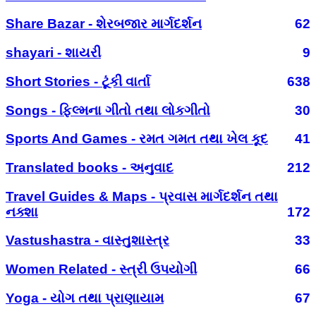
Share Bazar - શેરબજાર માર્ગદર્શન
62
shayari - શાયરી
9
Short Stories - ટૂંકી વાર્તા
638
Songs - ફિલ્મના ગીતો તથા લોકગીતો
30
Sports And Games - રમત ગમત તથા ખેલ કૂદ
41
Translated books - અનુવાદ
212
Travel Guides & Maps - પ્રવાસ માર્ગદર્શન તથા
નક્શા
172
Vastushastra - વાસ્તુશાસ્ત્ર
33
Women Related - સ્ત્રી ઉપયોગી
66
Yoga - યોગ તથા પ્રાણાયામ
67