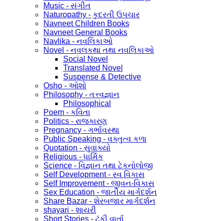
Music - સંગીત
Naturopathy - કુદરતી ઉપચાર
Navneet Children Books
Navneet General Books
Navlika - નવલિકાઓ
Novel - નવલકથા તથા નવલિકાઓ
Social Novel
Translated Novel
Suspense & Detective
Osho - ઓશો
Philosophy - તત્ત્વજ્ઞાન
Philosophical
Poem - કવિતા
Politics - રાજકારણ
Pregnancy - ગર્ભાવસ્થા
Public Speaking - વક્તુત્વ કળા
Quotation - સુવાક્યો
Religious - ધાર્મિક
Science - વિજ્ઞાન તથા ટેકનોલોજી
Self Development - સ્વ વિકાસ
Self Improvement - જીવન-વિકાસ
Sex Education - જાતીય માર્ગદર્શન
Share Bazar - શેરબજાર માર્ગદર્શન
shayari - શાયરી
Short Stories - ટૂંકી વાર્તા