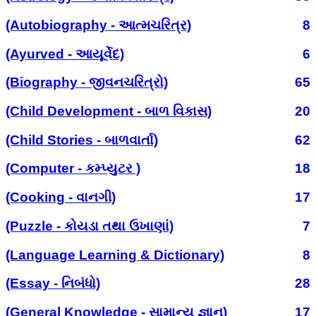
(Autobiography - આત્મચરિત્ર)
8
(Ayurved - આયૂર્વેદ)
6
(Biography - જીવનચરિત્રો)
65
(Child Development - બાળ વિકાસ)
20
(Child Stories - બાળવાર્તા)
62
(Computer - કમ્પ્યુટર )
18
(Cooking - વાનગી)
17
(Puzzle - કોયડા તથા ઉખાણાં)
7
(Language Learning & Dictionary)
8
(Essay - નિબંધો)
28
(General Knowledge - સામાન્ય જ્ઞાન)
17