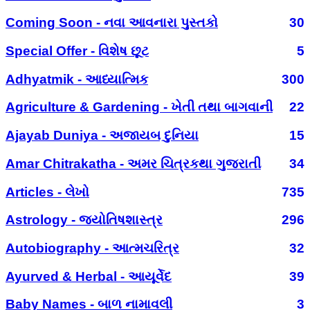
Coming Soon - નવા આવનારા પુસ્તકો
30
Special Offer - વિશેષ છૂટ
5
Adhyatmik - આધ્યાત્મિક
300
Agriculture & Gardening - ખેતી તથા બાગવાની
22
Ajayab Duniya - અજાયબ દુનિયા
15
Amar Chitrakatha - અમર ચિત્રકથા ગુજરાતી
34
Articles - લેખો
735
Astrology - જ્યોતિષશાસ્ત્ર
296
Autobiography - આત્મચરિત્ર
32
Ayurved & Herbal - આયૂર્વેદ
39
Baby Names - બાળ નામાવલી
3