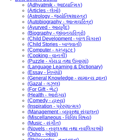
(Adhyatmik - આધ્યાત્મિક)
(Articles - લેખો)
(Astrology - જ્યોતિષશાસ્ત્ર)
(Autobiography - આત્મચરિત્ર)
(Ayurved - આયૂર્વેદ)
(Biography - જીવનચરિત્રો)
(Child Development - બાળ વિકાસ)
(Child Stories - બાળવાર્તા)
(Computer - કમ્પ્યુટર )
(Cooking - વાનગી)
(Puzzle - કોયડા તથા ઉખાણાં)
(Language Learning & Dictionary)
(Essay - નિબંધો)
(General Knowledge - સામાન્ય જ્ઞાન)
(Gazal - ગઝલ)
(For Gift - ભેટ)
(Health - આરોગ્ય)
(Comedy - હાસ્ય)
(Inspiration - પ્રેરણાત્મક)
(Management - વ્યવસ્થા સંચાલન)
(Miscellaneous - વિવિધ વિષય)
(Music - સંગીત)
(Novels - નવલકથા તથા નવલિકાઓ)
(Osho - ઓશો)
(Philosophy - તત્ત્વજ્ઞાન)