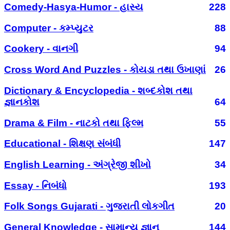
Comedy-Hasya-Humor - હાસ્ય
228
Computer - કમ્પ્યુટર
88
Cookery - વાનગી
94
Cross Word And Puzzles - કોયડા તથા ઉખાણાં
26
Dictionary & Encyclopedia - શબ્દકોશ તથા
જ્ઞાનકોશ
64
Drama & Film - નાટકો તથા ફિલ્મ
55
Educational - શિક્ષણ સંબંધી
147
English Learning - અંગ્રેજી શીખો
34
Essay - નિબંધો
193
Folk Songs Gujarati - ગુજરાતી લોકગીત
20
General Knowledge - સામાન્ય જ્ઞાન
144