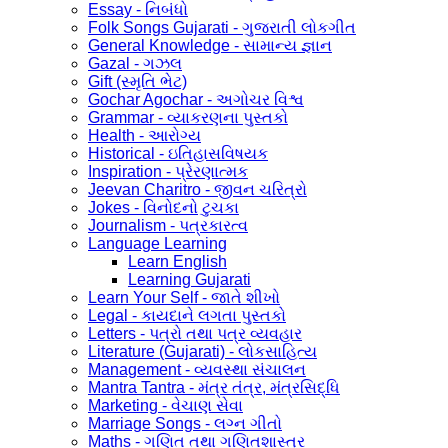
Essay - નિબંધો
Folk Songs Gujarati - ગુજરાતી લોકગીત
General Knowledge - સામાન્ય જ્ઞાન
Gazal - ગઝલ
Gift (સ્મૃતિ ભેટ)
Gochar Agochar - અગોચર વિશ્વ
Grammar - વ્યાકરણના પુસ્તકો
Health - આરોગ્ય
Historical - ઇતિહાસવિષયક
Inspiration - પ્રેરણાત્મક
Jeevan Charitro - જીવન ચરિત્રો
Jokes - વિનોદનો ટુચકા
Journalism - પત્રકારત્વ
Language Learning
Learn English
Learning Gujarati
Learn Your Self - જાતે શીખો
Legal - કાયદાને લગતા પુસ્તકો
Letters - પત્રો તથા પત્ર વ્યવહાર
Literature (Gujarati) - લોકસાહિત્ય
Management - વ્યવસ્થા સંચાલન
Mantra Tantra - મંત્ર તંત્ર, મંત્રસિદ્ધિ
Marketing - વેચાણ સેવા
Marriage Songs - લગ્ન ગીતો
Maths - ગણિત તથા ગણિતશાસ્ત્ર