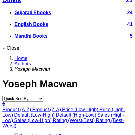
Others
25
Gujarati Ebooks
24
English Books
41
Marathi Books
5
Close
Home
Authors
Yoseph Macwan
Yoseph Macwan
Product (A-Z)
Product (Z-A)
Price (Low-High)
Price (High-
Low)
Default (Low-High)
Default (High-Low)
Sales (High-
Low)
Sales (Low-High)
Rating (Worst-Best)
Rating (Best-
Worst)