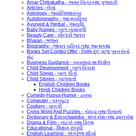
Amar Chitrakatha - અમર ચિત્રકથા ગુજરાતી
Articles - લેખો
Astrology - જ્યોતિષશાસ્ત્ર
Autobiography - આત્મચરિત્ર
Ayurved & Herbal - આયૂર્વેદ
Baby Names - બાળ નામાવલી
Beauty Care - સૌન્દર્ય જતન
Bhajan - ભજન
Biography - જીવન ચરિત્ર તથા આત્મકથા
Books Set Combo Offer - વિશેષ છૂટ વાળા પુસ્તકોનો
સેટ
Business Guidance - વ્યવસાય માર્ગદર્શન
Child Development - બાળ વિકાસ
Child Songs - બાળ ગીતો
Child Stories - બાળવાર્તા
English Children Books
Hindi Children Books
Comedy-Hasya-Humor - હાસ્ય
Computer - કમ્પ્યુટર
Cookery - વાનગી
Cross Word And Puzzles - કોયડા તથા ઉખાણાં
Dictionary & Encyclopedia - શબ્દકોશ તથા જ્ઞાનકોશ
Drama & Film - નાટકો તથા ફિલ્મ
Educational - શિક્ષણ સંબંધી
English Learning - અંગ્રેજી શીખો