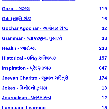
Gazal - ગઝલ
119
Gift (સ્મૃતિ ભેટ)
16
Gochar Agochar - અગોચર વિશ્વ
32
Grammar - વ્યાકરણના પુસ્તકો
38
Health - આરોગ્ય
238
Historical - ઇતિહાસવિષયક
157
Inspiration - પ્રેરણાત્મક
647
Jeevan Charitro - જીવન ચરિત્રો
174
Jokes - વિનોદનો ટુચકા
13
Journalism - પત્રકારત્વ
12
Language Learning
15