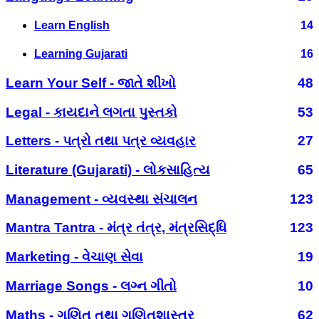
Learn English
14
Learning Gujarati
16
Learn Your Self - જાતે શીખો
48
Legal - કાયદાને લગતા પુસ્તકો
53
Letters - પત્રો તથા પત્ર વ્યવહાર
27
Literature (Gujarati) - લોકસાહિત્ય
65
Management - વ્યવસ્થા સંચાલન
123
Mantra Tantra - મંત્ર તંત્ર, મંત્રસિદ્ધિ
123
Marketing - વેચાણ સેવા
19
Marriage Songs - લગ્ન ગીતો
10
Maths - ગણિત તથા ગણિતશાસ્ત્ર
62