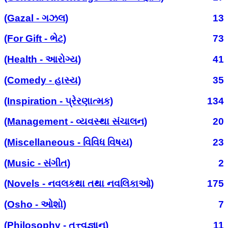
(Gazal - ગઝલ)
13
(For Gift - ભેટ)
73
(Health - આરોગ્ય)
41
(Comedy - હાસ્ય)
35
(Inspiration - પ્રેરણાત્મક)
134
(Management - વ્યવસ્થા સંચાલન)
20
(Miscellaneous - વિવિધ વિષય)
23
(Music - સંગીત)
2
(Novels - નવલકથા તથા નવલિકાઓ)
175
(Osho - ઓશો)
7
(Philosophy - તત્ત્વજ્ઞાન)
11