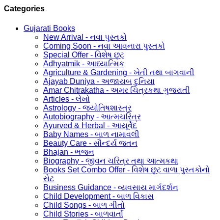
Categories
Gujarati Books
New Arrival - નવા પુસ્તકો
Coming Soon - નવા આવનારા પુસ્તકો
Special Offer - વિશેષ છૂટ
Adhyatmik - આધ્યાત્મિક
Agriculture & Gardening - ખેતી તથા બાગવાની
Ajayab Duniya - અજાયબ દુનિયા
Amar Chitrakatha - અમર ચિત્રકથા ગુજરાતી
Articles - લેખો
Astrology - જ્યોતિષશાસ્ત્ર
Autobiography - આત્મચરિત્ર
Ayurved & Herbal - આયૂર્વેદ
Baby Names - બાળ નામાવલી
Beauty Care - સૌન્દર્ય જતન
Bhajan - ભજન
Biography - જીવન ચરિત્ર તથા આત્મકથા
Books Set Combo Offer - વિશેષ છૂટ વાળા પુસ્તકોનો
સેટ
Business Guidance - વ્યવસાય માર્ગદર્શન
Child Development - બાળ વિકાસ
Child Songs - બાળ ગીતો
Child Stories - બાળવાર્તા