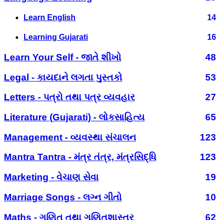
Learn English
14
Learning Gujarati
16
Learn Your Self - જાતે શીખો
48
Legal - કાયદાને લગતા પુસ્તકો
53
Letters - પત્રો તથા પત્ર વ્યવહાર
27
Literature (Gujarati) - લોકસાહિત્ય
65
Management - વ્યવસ્થા સંચાલન
123
Mantra Tantra - મંત્ર તંત્ર, મંત્રસિદ્ધિ
123
Marketing - વેચાણ સેવા
19
Marriage Songs - લગ્ન ગીતો
10
Maths - ગણિત તથા ગણિતશાસ્ત્ર
62