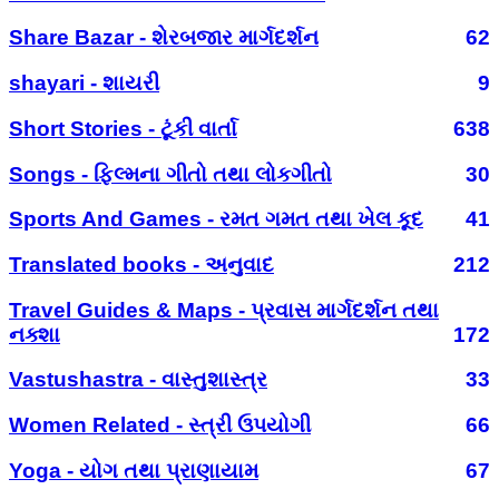
Share Bazar - શેરબજાર માર્ગદર્શન
62
shayari - શાયરી
9
Short Stories - ટૂંકી વાર્તા
638
Songs - ફિલ્મના ગીતો તથા લોકગીતો
30
Sports And Games - રમત ગમત તથા ખેલ કૂદ
41
Translated books - અનુવાદ
212
Travel Guides & Maps - પ્રવાસ માર્ગદર્શન તથા
નક્શા
172
Vastushastra - વાસ્તુશાસ્ત્ર
33
Women Related - સ્ત્રી ઉપયોગી
66
Yoga - યોગ તથા પ્રાણાયામ
67