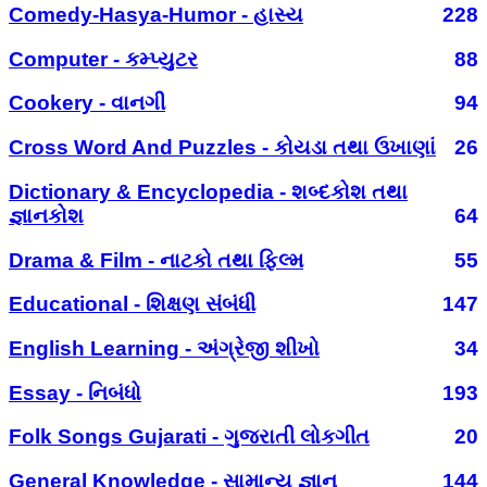
Comedy-Hasya-Humor - હાસ્ય
228
Computer - કમ્પ્યુટર
88
Cookery - વાનગી
94
Cross Word And Puzzles - કોયડા તથા ઉખાણાં
26
Dictionary & Encyclopedia - શબ્દકોશ તથા
જ્ઞાનકોશ
64
Drama & Film - નાટકો તથા ફિલ્મ
55
Educational - શિક્ષણ સંબંધી
147
English Learning - અંગ્રેજી શીખો
34
Essay - નિબંધો
193
Folk Songs Gujarati - ગુજરાતી લોકગીત
20
General Knowledge - સામાન્ય જ્ઞાન
144