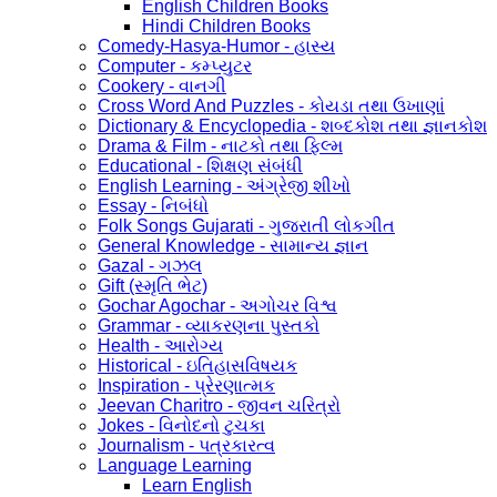
English Children Books
Hindi Children Books
Comedy-Hasya-Humor - હાસ્ય
Computer - કમ્પ્યુટર
Cookery - વાનગી
Cross Word And Puzzles - કોયડા તથા ઉખાણાં
Dictionary & Encyclopedia - શબ્દકોશ તથા જ્ઞાનકોશ
Drama & Film - નાટકો તથા ફિલ્મ
Educational - શિક્ષણ સંબંધી
English Learning - અંગ્રેજી શીખો
Essay - નિબંધો
Folk Songs Gujarati - ગુજરાતી લોકગીત
General Knowledge - સામાન્ય જ્ઞાન
Gazal - ગઝલ
Gift (સ્મૃતિ ભેટ)
Gochar Agochar - અગોચર વિશ્વ
Grammar - વ્યાકરણના પુસ્તકો
Health - આરોગ્ય
Historical - ઇતિહાસવિષયક
Inspiration - પ્રેરણાત્મક
Jeevan Charitro - જીવન ચરિત્રો
Jokes - વિનોદનો ટુચકા
Journalism - પત્રકારત્વ
Language Learning
Learn English