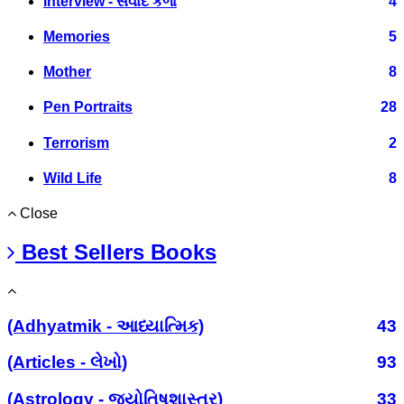
Interview - સંવાદ કળા
4
Memories
5
Mother
8
Pen Portraits
28
Terrorism
2
Wild Life
8
Close
Best Sellers Books
(Adhyatmik - આધ્યાત્મિક)
43
(Articles - લેખો)
93
(Astrology - જ્યોતિષશાસ્ત્ર)
33