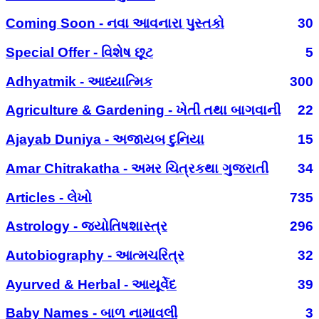
Coming Soon - નવા આવનારા પુસ્તકો
30
Special Offer - વિશેષ છૂટ
5
Adhyatmik - આધ્યાત્મિક
300
Agriculture & Gardening - ખેતી તથા બાગવાની
22
Ajayab Duniya - અજાયબ દુનિયા
15
Amar Chitrakatha - અમર ચિત્રકથા ગુજરાતી
34
Articles - લેખો
735
Astrology - જ્યોતિષશાસ્ત્ર
296
Autobiography - આત્મચરિત્ર
32
Ayurved & Herbal - આયૂર્વેદ
39
Baby Names - બાળ નામાવલી
3