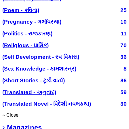
(Poem - કવિતા)
25
(Pregnancy - ગર્ભાવસ્થા)
10
(Politics - રાજકારણ)
11
(Religious - ધાર્મિક)
70
(Self Development - સ્વ વિકાસ)
36
(Sex Knowledge - કામશાસ્ત્ર)
8
(Short Stories - ટૂંકી વાર્તા)
86
(Translated - અનુવાદ)
59
(Translated Novel - વિદેશી નવલકથા)
30
Close
Magazines