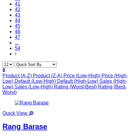
41
42
43
44
45
46
47
...
54
Product (A-Z)
Product (Z-A)
Price (Low-High)
Price (High-
Low)
Default (Low-High)
Default (High-Low)
Sales (High-
Low)
Sales (Low-High)
Rating (Worst-Best)
Rating (Best-
Worst)
Quick View
Rang Barase