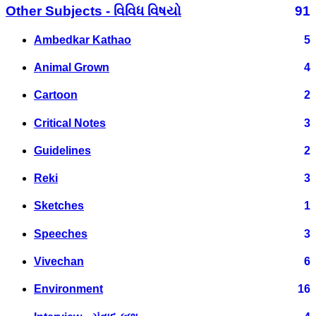
Other Subjects - વિવિધ વિષયો
91
Ambedkar Kathao
5
Animal Grown
4
Cartoon
2
Critical Notes
3
Guidelines
2
Reki
3
Sketches
1
Speeches
3
Vivechan
6
Environment
16