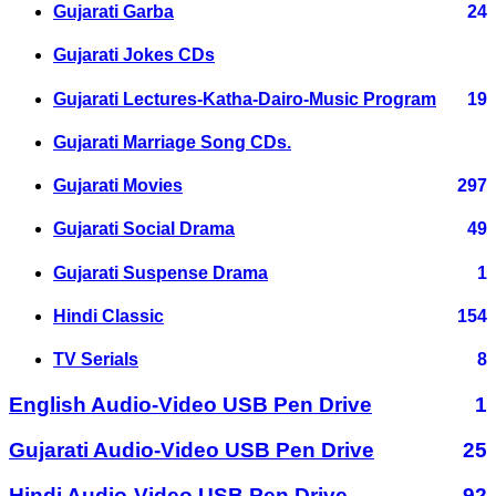
Gujarati Garba
24
Gujarati Jokes CDs
Gujarati Lectures-Katha-Dairo-Music Program
19
Gujarati Marriage Song CDs.
Gujarati Movies
297
Gujarati Social Drama
49
Gujarati Suspense Drama
1
Hindi Classic
154
TV Serials
8
English Audio-Video USB Pen Drive
1
Gujarati Audio-Video USB Pen Drive
25
Hindi Audio-Video USB Pen Drive
92