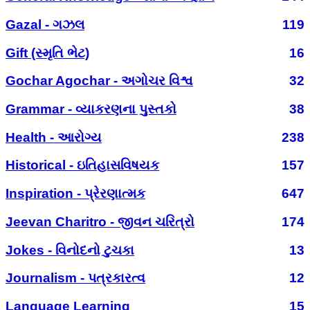
Gazal - ગઝલ
119
Gift (સ્મૃતિ ભેટ)
16
Gochar Agochar - અગોચર વિશ્વ
32
Grammar - વ્યાકરણના પુસ્તકો
38
Health - આરોગ્ય
238
Historical - ઇતિહાસવિષયક
157
Inspiration - પ્રેરણાત્મક
647
Jeevan Charitro - જીવન ચરિત્રો
174
Jokes - વિનોદનો ટુચકા
13
Journalism - પત્રકારત્વ
12
Language Learning
15