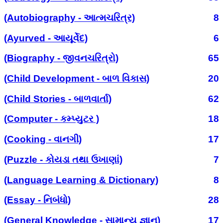
(Autobiography - આત્મચરિત્ર)
8
(Ayurved - આયૂર્વેદ)
6
(Biography - જીવનચરિત્રો)
65
(Child Development - બાળ વિકાસ)
20
(Child Stories - બાળવાર્તા)
62
(Computer - કમ્પ્યુટર )
18
(Cooking - વાનગી)
17
(Puzzle - કોયડા તથા ઉખાણાં)
7
(Language Learning & Dictionary)
8
(Essay - નિબંધો)
28
(General Knowledge - સામાન્ય જ્ઞાન)
17