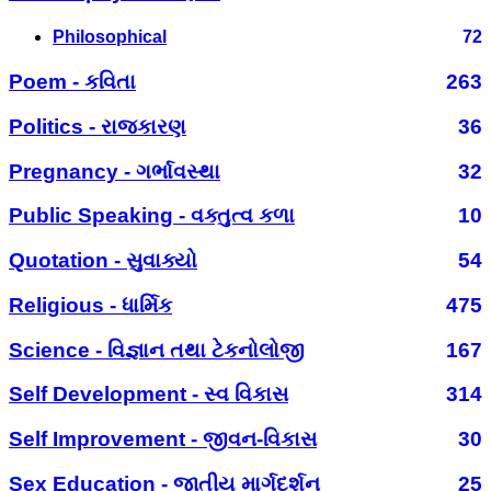
Philosophical
72
Poem - કવિતા
263
Politics - રાજકારણ
36
Pregnancy - ગર્ભાવસ્થા
32
Public Speaking - વક્તુત્વ કળા
10
Quotation - સુવાક્યો
54
Religious - ધાર્મિક
475
Science - વિજ્ઞાન તથા ટેકનોલોજી
167
Self Development - સ્વ વિકાસ
314
Self Improvement - જીવન-વિકાસ
30
Sex Education - જાતીય માર્ગદર્શન
25