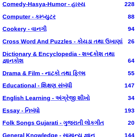
Comedy-Hasya-Humor - હાસ્ય
228
Computer - કમ્પ્યુટર
88
Cookery - વાનગી
94
Cross Word And Puzzles - કોયડા તથા ઉખાણાં
26
Dictionary & Encyclopedia - શબ્દકોશ તથા
જ્ઞાનકોશ
64
Drama & Film - નાટકો તથા ફિલ્મ
55
Educational - શિક્ષણ સંબંધી
147
English Learning - અંગ્રેજી શીખો
34
Essay - નિબંધો
193
Folk Songs Gujarati - ગુજરાતી લોકગીત
20
General Knowledge - સામાન્ય જ્ઞાન
144