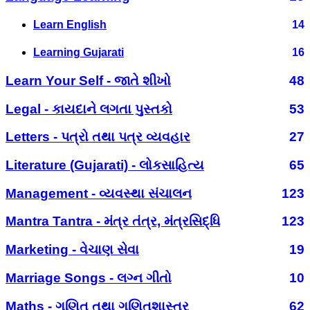
Learn English
14
Learning Gujarati
16
Learn Your Self - જાતે શીખો
48
Legal - કાયદાને લગતા પુસ્તકો
53
Letters - પત્રો તથા પત્ર વ્યવહાર
27
Literature (Gujarati) - લોકસાહિત્ય
65
Management - વ્યવસ્થા સંચાલન
123
Mantra Tantra - મંત્ર તંત્ર, મંત્રસિદ્ધિ
123
Marketing - વેચાણ સેવા
19
Marriage Songs - લગ્ન ગીતો
10
Maths - ગણિત તથા ગણિતશાસ્ત્ર
62