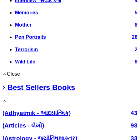
Interview - સંવાદ કળા
4
Memories
5
Mother
8
Pen Portraits
28
Terrorism
2
Wild Life
8
Close
Best Sellers Books
(Adhyatmik - આધ્યાત્મિક)
43
(Articles - લેખો)
93
(Astrology - જ્યોતિષશાસ્ત્ર)
33