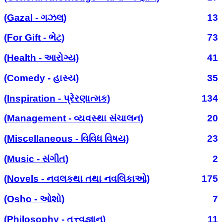
(Gazal - ગઝલ)
13
(For Gift - ભેટ)
73
(Health - આરોગ્ય)
41
(Comedy - હાસ્ય)
35
(Inspiration - પ્રેરણાત્મક)
134
(Management - વ્યવસ્થા સંચાલન)
20
(Miscellaneous - વિવિધ વિષય)
23
(Music - સંગીત)
2
(Novels - નવલકથા તથા નવલિકાઓ)
175
(Osho - ઓશો)
7
(Philosophy - તત્ત્વજ્ઞાન)
11