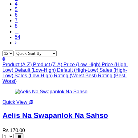
4
5
6
7
8
...
54
Product (A-Z)
Product (Z-A)
Price (Low-High)
Price (High-
Low)
Default (Low-High)
Default (High-Low)
Sales (High-
Low)
Sales (Low-High)
Rating (Worst-Best)
Rating (Best-
Worst)
Quick View
Aelis Na Swapanlok Na Sahso
Rs 170.00