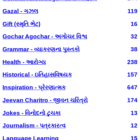
Gazal - ગઝલ
119
Gift (સ્મૃતિ ભેટ)
16
Gochar Agochar - અગોચર વિશ્વ
32
Grammar - વ્યાકરણના પુસ્તકો
38
Health - આરોગ્ય
238
Historical - ઇતિહાસવિષયક
157
Inspiration - પ્રેરણાત્મક
647
Jeevan Charitro - જીવન ચરિત્રો
174
Jokes - વિનોદનો ટુચકા
13
Journalism - પત્રકારત્વ
12
Language Learning
15