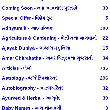
Coming Soon - નવા આવનારા પુસ્તકો
30
Special Offer - વિશેષ છૂટ
5
Adhyatmik - આધ્યાત્મિક
300
Agriculture & Gardening - ખેતી તથા બાગવાની
22
Ajayab Duniya - અજાયબ દુનિયા
15
Amar Chitrakatha - અમર ચિત્રકથા ગુજરાતી
34
Articles - લેખો
735
Astrology - જ્યોતિષશાસ્ત્ર
296
Autobiography - આત્મચરિત્ર
32
Ayurved & Herbal - આયૂર્વેદ
39
Baby Names - બાળ નામાવલી
3