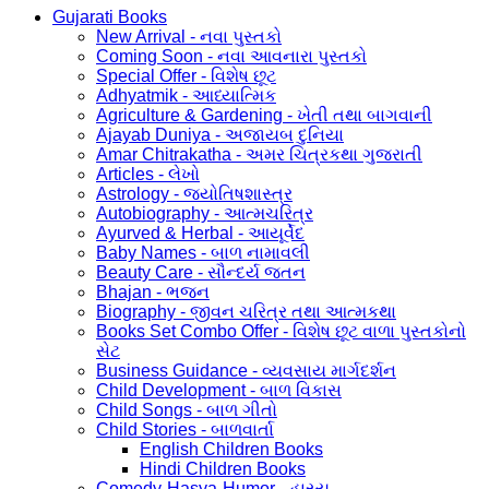
Gujarati Books
New Arrival - નવા પુસ્તકો
Coming Soon - નવા આવનારા પુસ્તકો
Special Offer - વિશેષ છૂટ
Adhyatmik - આધ્યાત્મિક
Agriculture & Gardening - ખેતી તથા બાગવાની
Ajayab Duniya - અજાયબ દુનિયા
Amar Chitrakatha - અમર ચિત્રકથા ગુજરાતી
Articles - લેખો
Astrology - જ્યોતિષશાસ્ત્ર
Autobiography - આત્મચરિત્ર
Ayurved & Herbal - આયૂર્વેદ
Baby Names - બાળ નામાવલી
Beauty Care - સૌન્દર્ય જતન
Bhajan - ભજન
Biography - જીવન ચરિત્ર તથા આત્મકથા
Books Set Combo Offer - વિશેષ છૂટ વાળા પુસ્તકોનો
સેટ
Business Guidance - વ્યવસાય માર્ગદર્શન
Child Development - બાળ વિકાસ
Child Songs - બાળ ગીતો
Child Stories - બાળવાર્તા
English Children Books
Hindi Children Books
Comedy-Hasya-Humor - હાસ્ય