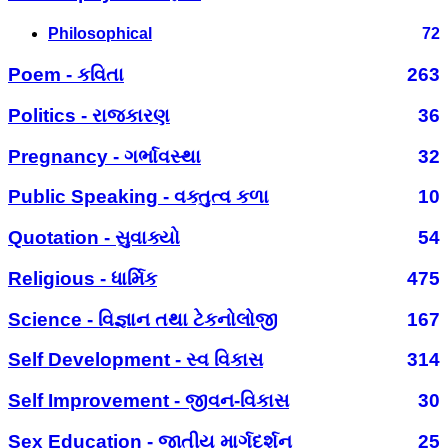
Philosophical
72
Poem - કવિતા
263
Politics - રાજકારણ
36
Pregnancy - ગર્ભાવસ્થા
32
Public Speaking - વક્તુત્વ કળા
10
Quotation - સુવાક્યો
54
Religious - ધાર્મિક
475
Science - વિજ્ઞાન તથા ટેકનોલોજી
167
Self Development - સ્વ વિકાસ
314
Self Improvement - જીવન-વિકાસ
30
Sex Education - જાતીય માર્ગદર્શન
25