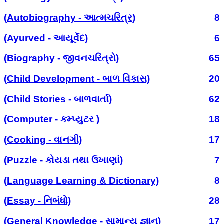
(Autobiography - આત્મચરિત્ર)
8
(Ayurved - આયૂર્વેદ)
6
(Biography - જીવનચરિત્રો)
65
(Child Development - બાળ વિકાસ)
20
(Child Stories - બાળવાર્તા)
62
(Computer - કમ્પ્યુટર )
18
(Cooking - વાનગી)
17
(Puzzle - કોયડા તથા ઉખાણાં)
7
(Language Learning & Dictionary)
8
(Essay - નિબંધો)
28
(General Knowledge - સામાન્ય જ્ઞાન)
17