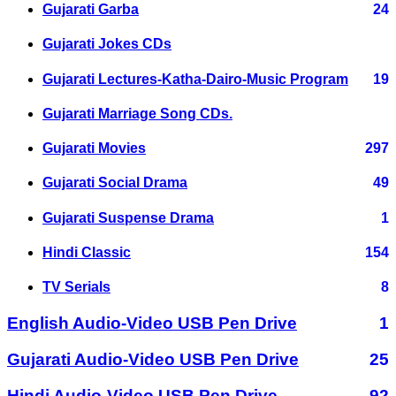
Gujarati Garba
24
Gujarati Jokes CDs
Gujarati Lectures-Katha-Dairo-Music Program
19
Gujarati Marriage Song CDs.
Gujarati Movies
297
Gujarati Social Drama
49
Gujarati Suspense Drama
1
Hindi Classic
154
TV Serials
8
English Audio-Video USB Pen Drive
1
Gujarati Audio-Video USB Pen Drive
25
Hindi Audio-Video USB Pen Drive
92