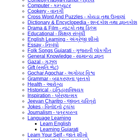
Computer - કમ્પ્યુટર
Cookery - વાનગી
Cross Word And Puzzles - કોયડા તથા ઉખાણાં
Dictionary & Encyclopedia - શબ્દકોશ તથા જ્ઞાનકોશ
Drama & Film - નાટકો તથા ફિલ્મ
Educational - શિક્ષણ સંબંધી
English Learning - અંગ્રેજી શીખો
Essay - નિબંધો
Folk Songs Gujarati - ગુજરાતી લોકગીત
General Knowledge - સામાન્ય જ્ઞાન
Gazal - ગઝલ
Gift (સ્મૃતિ ભેટ)
Gochar Agochar - અગોચર વિશ્વ
Grammar - વ્યાકરણના પુસ્તકો
Health - આરોગ્ય
Historical - ઇતિહાસવિષયક
Inspiration - પ્રેરણાત્મક
Jeevan Charitro - જીવન ચરિત્રો
Jokes - વિનોદનો ટુચકા
Journalism - પત્રકારત્વ
Language Learning
Learn English
Learning Gujarati
Learn Your Self - જાતે શીખો