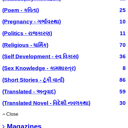
(Poem - કવિતા)
25
(Pregnancy - ગર્ભાવસ્થા)
10
(Politics - રાજકારણ)
11
(Religious - ધાર્મિક)
70
(Self Development - સ્વ વિકાસ)
36
(Sex Knowledge - કામશાસ્ત્ર)
8
(Short Stories - ટૂંકી વાર્તા)
86
(Translated - અનુવાદ)
59
(Translated Novel - વિદેશી નવલકથા)
30
Close
Magazines