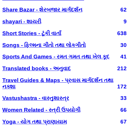
Share Bazar - શેરબજાર માર્ગદર્શન
62
shayari - શાયરી
9
Short Stories - ટૂંકી વાર્તા
638
Songs - ફિલ્મના ગીતો તથા લોકગીતો
30
Sports And Games - રમત ગમત તથા ખેલ કૂદ
41
Translated books - અનુવાદ
212
Travel Guides & Maps - પ્રવાસ માર્ગદર્શન તથા
નક્શા
172
Vastushastra - વાસ્તુશાસ્ત્ર
33
Women Related - સ્ત્રી ઉપયોગી
66
Yoga - યોગ તથા પ્રાણાયામ
67