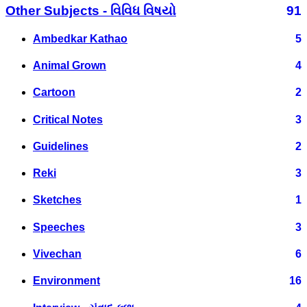
Other Subjects - વિવિધ વિષયો
91
Ambedkar Kathao
5
Animal Grown
4
Cartoon
2
Critical Notes
3
Guidelines
2
Reki
3
Sketches
1
Speeches
3
Vivechan
6
Environment
16