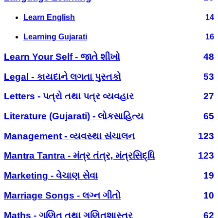
Learn English
14
Learning Gujarati
16
Learn Your Self - જાતે શીખો
48
Legal - કાયદાને લગતા પુસ્તકો
53
Letters - પત્રો તથા પત્ર વ્યવહાર
27
Literature (Gujarati) - લોકસાહિત્ય
65
Management - વ્યવસ્થા સંચાલન
123
Mantra Tantra - મંત્ર તંત્ર, મંત્રસિદ્ધિ
123
Marketing - વેચાણ સેવા
19
Marriage Songs - લગ્ન ગીતો
10
Maths - ગણિત તથા ગણિતશાસ્ત્ર
62