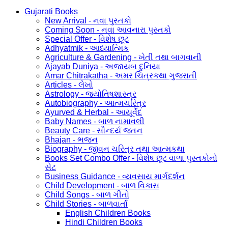
Gujarati Books
New Arrival - નવા પુસ્તકો
Coming Soon - નવા આવનારા પુસ્તકો
Special Offer - વિશેષ છૂટ
Adhyatmik - આધ્યાત્મિક
Agriculture & Gardening - ખેતી તથા બાગવાની
Ajayab Duniya - અજાયબ દુનિયા
Amar Chitrakatha - અમર ચિત્રકથા ગુજરાતી
Articles - લેખો
Astrology - જ્યોતિષશાસ્ત્ર
Autobiography - આત્મચરિત્ર
Ayurved & Herbal - આયૂર્વેદ
Baby Names - બાળ નામાવલી
Beauty Care - સૌન્દર્ય જતન
Bhajan - ભજન
Biography - જીવન ચરિત્ર તથા આત્મકથા
Books Set Combo Offer - વિશેષ છૂટ વાળા પુસ્તકોનો
સેટ
Business Guidance - વ્યવસાય માર્ગદર્શન
Child Development - બાળ વિકાસ
Child Songs - બાળ ગીતો
Child Stories - બાળવાર્તા
English Children Books
Hindi Children Books