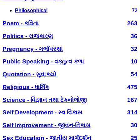
Philosophical
72
Poem - કવિતા
263
Politics - રાજકારણ
36
Pregnancy - ગર્ભાવસ્થા
32
Public Speaking - વક્તુત્વ કળા
10
Quotation - સુવાક્યો
54
Religious - ધાર્મિક
475
Science - વિજ્ઞાન તથા ટેકનોલોજી
167
Self Development - સ્વ વિકાસ
314
Self Improvement - જીવન-વિકાસ
30
Sex Education - જાતીય માર્ગદર્શન
25