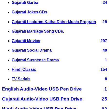
Gujarati Garba
24
Gujarati Jokes CDs
Gujarati Lectures-Katha-Dairo-Music Program
19
Gujarati Marriage Song CDs.
Gujarati Movies
297
Gujarati Social Drama
49
Gujarati Suspense Drama
1
Hindi Classic
154
TV Serials
8
English Audio-Video USB Pen Drive
1
Gujarati Audio-Video USB Pen Drive
25
Hindi Audio-Video USB Pen Drive
92