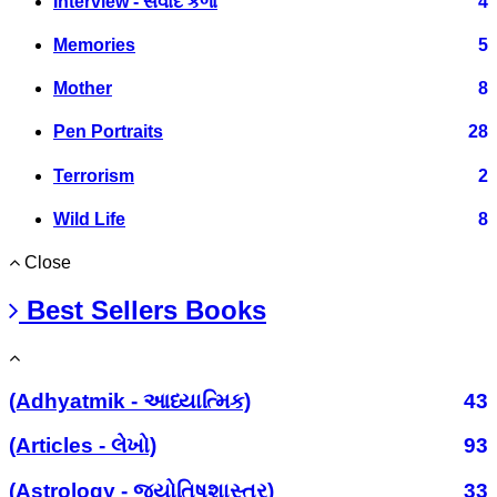
Interview - સંવાદ કળા
4
Memories
5
Mother
8
Pen Portraits
28
Terrorism
2
Wild Life
8
Close
Best Sellers Books
(Adhyatmik - આધ્યાત્મિક)
43
(Articles - લેખો)
93
(Astrology - જ્યોતિષશાસ્ત્ર)
33