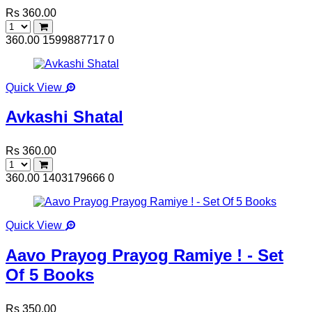
Rs 360.00
360.00
1599887717
0
Quick View
Avkashi Shatal
Rs 360.00
360.00
1403179666
0
Quick View
Aavo Prayog Prayog Ramiye ! - Set
Of 5 Books
Rs 350.00