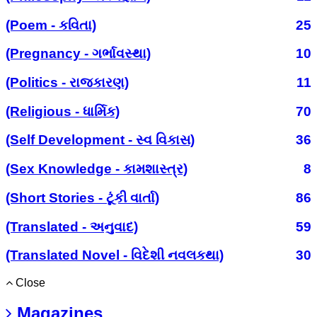
(Poem - કવિતા)
25
(Pregnancy - ગર્ભાવસ્થા)
10
(Politics - રાજકારણ)
11
(Religious - ધાર્મિક)
70
(Self Development - સ્વ વિકાસ)
36
(Sex Knowledge - કામશાસ્ત્ર)
8
(Short Stories - ટૂંકી વાર્તા)
86
(Translated - અનુવાદ)
59
(Translated Novel - વિદેશી નવલકથા)
30
Close
Magazines