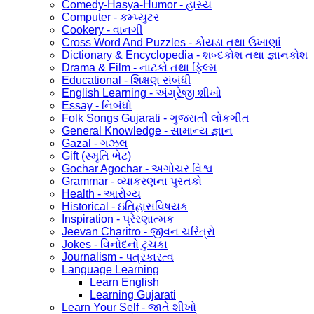
Comedy-Hasya-Humor - હાસ્ય
Computer - કમ્પ્યુટર
Cookery - વાનગી
Cross Word And Puzzles - કોયડા તથા ઉખાણાં
Dictionary & Encyclopedia - શબ્દકોશ તથા જ્ઞાનકોશ
Drama & Film - નાટકો તથા ફિલ્મ
Educational - શિક્ષણ સંબંધી
English Learning - અંગ્રેજી શીખો
Essay - નિબંધો
Folk Songs Gujarati - ગુજરાતી લોકગીત
General Knowledge - સામાન્ય જ્ઞાન
Gazal - ગઝલ
Gift (સ્મૃતિ ભેટ)
Gochar Agochar - અગોચર વિશ્વ
Grammar - વ્યાકરણના પુસ્તકો
Health - આરોગ્ય
Historical - ઇતિહાસવિષયક
Inspiration - પ્રેરણાત્મક
Jeevan Charitro - જીવન ચરિત્રો
Jokes - વિનોદનો ટુચકા
Journalism - પત્રકારત્વ
Language Learning
Learn English
Learning Gujarati
Learn Your Self - જાતે શીખો