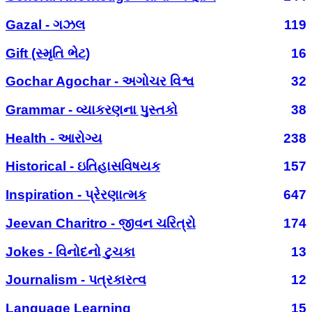
Gazal - ગઝલ
119
Gift (સ્મૃતિ ભેટ)
16
Gochar Agochar - અગોચર વિશ્વ
32
Grammar - વ્યાકરણના પુસ્તકો
38
Health - આરોગ્ય
238
Historical - ઇતિહાસવિષયક
157
Inspiration - પ્રેરણાત્મક
647
Jeevan Charitro - જીવન ચરિત્રો
174
Jokes - વિનોદનો ટુચકા
13
Journalism - પત્રકારત્વ
12
Language Learning
15