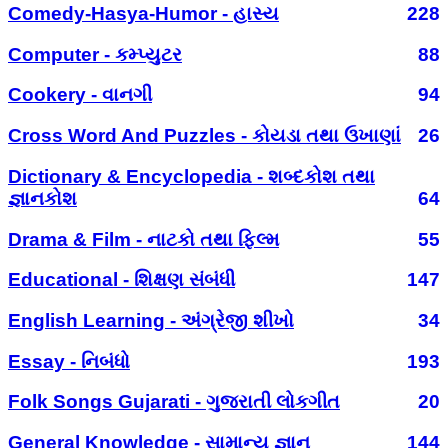
Comedy-Hasya-Humor - હાસ્ય
228
Computer - કમ્પ્યુટર
88
Cookery - વાનગી
94
Cross Word And Puzzles - કોયડા તથા ઉખાણાં
26
Dictionary & Encyclopedia - શબ્દકોશ તથા
જ્ઞાનકોશ
64
Drama & Film - નાટકો તથા ફિલ્મ
55
Educational - શિક્ષણ સંબંધી
147
English Learning - અંગ્રેજી શીખો
34
Essay - નિબંધો
193
Folk Songs Gujarati - ગુજરાતી લોકગીત
20
General Knowledge - સામાન્ય જ્ઞાન
144