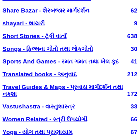
Share Bazar - શેરબજાર માર્ગદર્શન
62
shayari - શાયરી
9
Short Stories - ટૂંકી વાર્તા
638
Songs - ફિલ્મના ગીતો તથા લોકગીતો
30
Sports And Games - રમત ગમત તથા ખેલ કૂદ
41
Translated books - અનુવાદ
212
Travel Guides & Maps - પ્રવાસ માર્ગદર્શન તથા
નક્શા
172
Vastushastra - વાસ્તુશાસ્ત્ર
33
Women Related - સ્ત્રી ઉપયોગી
66
Yoga - યોગ તથા પ્રાણાયામ
67