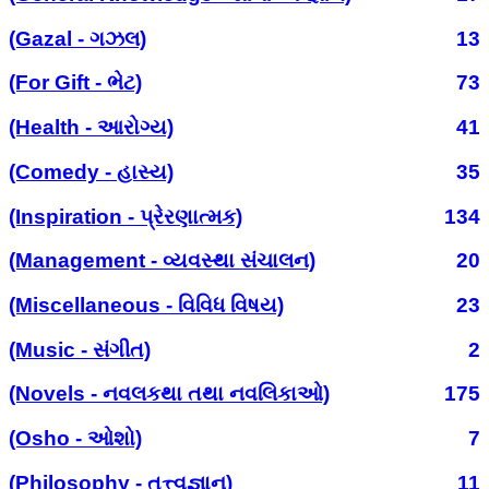
(Gazal - ગઝલ)
13
(For Gift - ભેટ)
73
(Health - આરોગ્ય)
41
(Comedy - હાસ્ય)
35
(Inspiration - પ્રેરણાત્મક)
134
(Management - વ્યવસ્થા સંચાલન)
20
(Miscellaneous - વિવિધ વિષય)
23
(Music - સંગીત)
2
(Novels - નવલકથા તથા નવલિકાઓ)
175
(Osho - ઓશો)
7
(Philosophy - તત્ત્વજ્ઞાન)
11