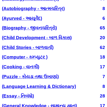
(Autobiography - આત્મચરિત્ર)
8
(Ayurved - આયૂર્વેદ)
6
(Biography - જીવનચરિત્રો)
65
(Child Development - બાળ વિકાસ)
20
(Child Stories - બાળવાર્તા)
62
(Computer - કમ્પ્યુટર )
18
(Cooking - વાનગી)
17
(Puzzle - કોયડા તથા ઉખાણાં)
7
(Language Learning & Dictionary)
8
(Essay - નિબંધો)
28
(General Knowledge - સામાન્ય જ્ઞાન)
17