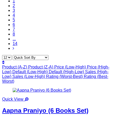
1
2
3
4
5
6
7
8
...
14
Product (A-Z)
Product (Z-A)
Price (Low-High)
Price (High-
Low)
Default (Low-High)
Default (High-Low)
Sales (High-
Low)
Sales (Low-High)
Rating (Worst-Best)
Rating (Best-
Worst)
Quick View
Aapna Praniyo (6 Books Set)