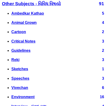
Other Subjects - વિવિધ વિષયો
91
Ambedkar Kathao
5
Animal Grown
4
Cartoon
2
Critical Notes
3
Guidelines
2
Reki
3
Sketches
1
Speeches
3
Vivechan
6
Environment
16