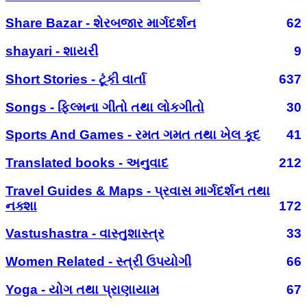
Share Bazar - શેરબજાર માર્ગદર્શન
62
shayari - શાયરી
9
Short Stories - ટૂંકી વાર્તા
637
Songs - ફિલ્મના ગીતો તથા લોકગીતો
30
Sports And Games - રમત ગમત તથા ખેલ કૂદ
41
Translated books - અનુવાદ
212
Travel Guides & Maps - પ્રવાસ માર્ગદર્શન તથા
નક્શા
172
Vastushastra - વાસ્તુશાસ્ત્ર
33
Women Related - સ્ત્રી ઉપયોગી
66
Yoga - યોગ તથા પ્રાણાયામ
67