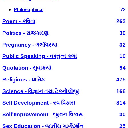
Philosophical
72
Poem - કવિતા
263
Politics - રાજકારણ
36
Pregnancy - ગર્ભાવસ્થા
32
Public Speaking - વક્તુત્વ કળા
10
Quotation - સુવાક્યો
54
Religious - ધાર્મિક
475
Science - વિજ્ઞાન તથા ટેકનોલોજી
166
Self Development - સ્વ વિકાસ
314
Self Improvement - જીવન-વિકાસ
30
Sex Education - જાતીય માર્ગદર્શન
25