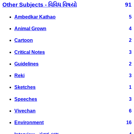
Other Subjects - વિવિધ વિષયો
91
Ambedkar Kathao
5
Animal Grown
4
Cartoon
2
Critical Notes
3
Guidelines
2
Reki
3
Sketches
1
Speeches
3
Vivechan
6
Environment
16