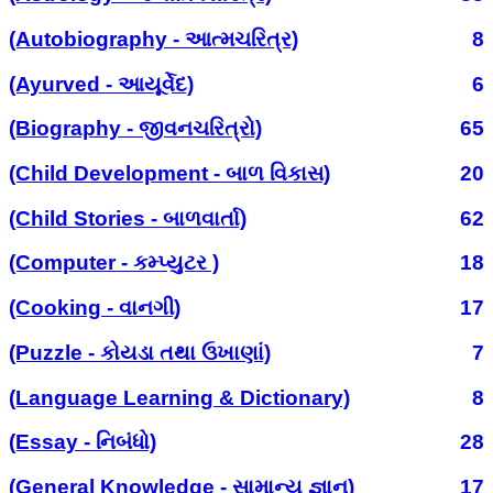
(Autobiography - આત્મચરિત્ર)
8
(Ayurved - આયૂર્વેદ)
6
(Biography - જીવનચરિત્રો)
65
(Child Development - બાળ વિકાસ)
20
(Child Stories - બાળવાર્તા)
62
(Computer - કમ્પ્યુટર )
18
(Cooking - વાનગી)
17
(Puzzle - કોયડા તથા ઉખાણાં)
7
(Language Learning & Dictionary)
8
(Essay - નિબંધો)
28
(General Knowledge - સામાન્ય જ્ઞાન)
17