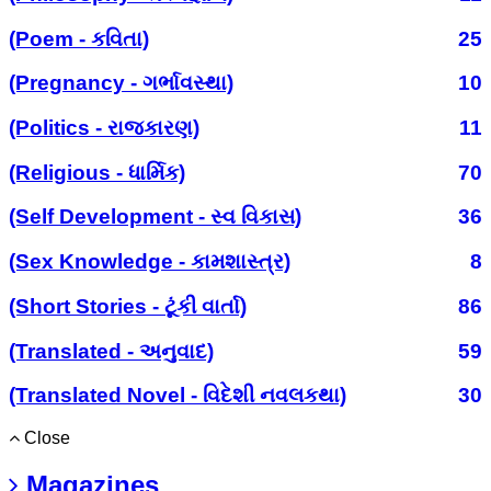
(Poem - કવિતા)
25
(Pregnancy - ગર્ભાવસ્થા)
10
(Politics - રાજકારણ)
11
(Religious - ધાર્મિક)
70
(Self Development - સ્વ વિકાસ)
36
(Sex Knowledge - કામશાસ્ત્ર)
8
(Short Stories - ટૂંકી વાર્તા)
86
(Translated - અનુવાદ)
59
(Translated Novel - વિદેશી નવલકથા)
30
Close
Magazines