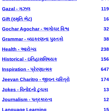
Gazal - ગઝલ
119
Gift (સ્મૃતિ ભેટ)
16
Gochar Agochar - અગોચર વિશ્વ
32
Grammar - વ્યાકરણના પુસ્તકો
38
Health - આરોગ્ય
238
Historical - ઇતિહાસવિષયક
156
Inspiration - પ્રેરણાત્મક
647
Jeevan Charitro - જીવન ચરિત્રો
174
Jokes - વિનોદનો ટુચકા
13
Journalism - પત્રકારત્વ
12
Language Learning
15