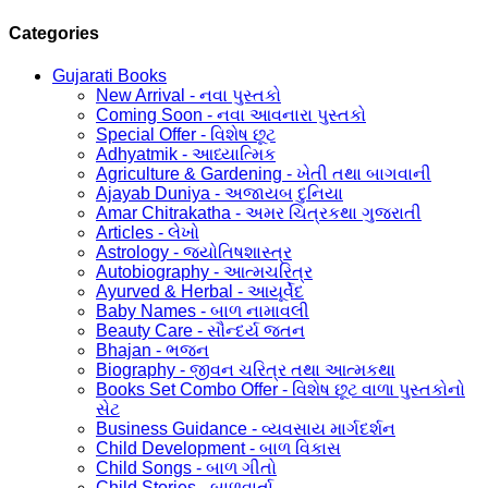
Categories
Gujarati Books
New Arrival - નવા પુસ્તકો
Coming Soon - નવા આવનારા પુસ્તકો
Special Offer - વિશેષ છૂટ
Adhyatmik - આધ્યાત્મિક
Agriculture & Gardening - ખેતી તથા બાગવાની
Ajayab Duniya - અજાયબ દુનિયા
Amar Chitrakatha - અમર ચિત્રકથા ગુજરાતી
Articles - લેખો
Astrology - જ્યોતિષશાસ્ત્ર
Autobiography - આત્મચરિત્ર
Ayurved & Herbal - આયૂર્વેદ
Baby Names - બાળ નામાવલી
Beauty Care - સૌન્દર્ય જતન
Bhajan - ભજન
Biography - જીવન ચરિત્ર તથા આત્મકથા
Books Set Combo Offer - વિશેષ છૂટ વાળા પુસ્તકોનો
સેટ
Business Guidance - વ્યવસાય માર્ગદર્શન
Child Development - બાળ વિકાસ
Child Songs - બાળ ગીતો
Child Stories - બાળવાર્તા