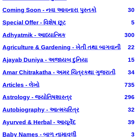
Coming Soon - નવા આવનારા પુસ્તકો
30
Special Offer - વિશેષ છૂટ
5
Adhyatmik - આધ્યાત્મિક
300
Agriculture & Gardening - ખેતી તથા બાગવાની
22
Ajayab Duniya - અજાયબ દુનિયા
15
Amar Chitrakatha - અમર ચિત્રકથા ગુજરાતી
34
Articles - લેખો
735
Astrology - જ્યોતિષશાસ્ત્ર
296
Autobiography - આત્મચરિત્ર
32
Ayurved & Herbal - આયૂર્વેદ
39
Baby Names - બાળ નામાવલી
3