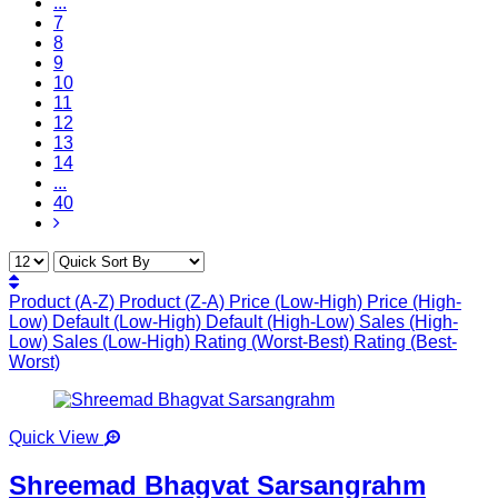
...
7
8
9
10
11
12
13
14
...
40
Product (A-Z)
Product (Z-A)
Price (Low-High)
Price (High-
Low)
Default (Low-High)
Default (High-Low)
Sales (High-
Low)
Sales (Low-High)
Rating (Worst-Best)
Rating (Best-
Worst)
Quick View
Shreemad Bhagvat Sarsangrahm