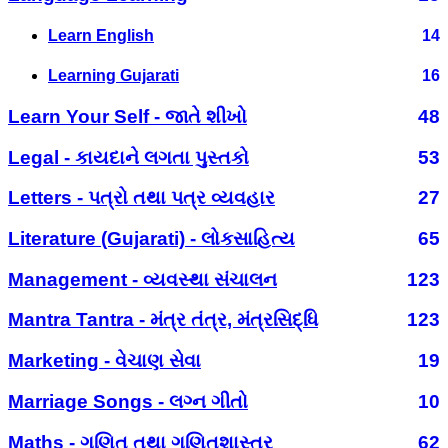
Learn English
14
Learning Gujarati
16
Learn Your Self - જાતે શીખો
48
Legal - કાયદાને લગતા પુસ્તકો
53
Letters - પત્રો તથા પત્ર વ્યવહાર
27
Literature (Gujarati) - લોકસાહિત્ય
65
Management - વ્યવસ્થા સંચાલન
123
Mantra Tantra - મંત્ર તંત્ર, મંત્રસિદ્ધિ
123
Marketing - વેચાણ સેવા
19
Marriage Songs - લગ્ન ગીતો
10
Maths - ગણિત તથા ગણિતશાસ્ત્ર
62