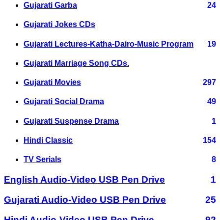
Gujarati Garba
24
Gujarati Jokes CDs
Gujarati Lectures-Katha-Dairo-Music Program
19
Gujarati Marriage Song CDs.
Gujarati Movies
297
Gujarati Social Drama
49
Gujarati Suspense Drama
1
Hindi Classic
154
TV Serials
8
English Audio-Video USB Pen Drive
1
Gujarati Audio-Video USB Pen Drive
25
Hindi Audio-Video USB Pen Drive
92