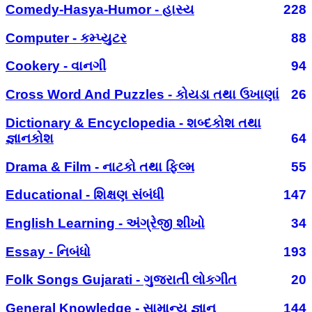
Comedy-Hasya-Humor - હાસ્ય
228
Computer - કમ્પ્યુટર
88
Cookery - વાનગી
94
Cross Word And Puzzles - કોયડા તથા ઉખાણાં
26
Dictionary & Encyclopedia - શબ્દકોશ તથા
જ્ઞાનકોશ
64
Drama & Film - નાટકો તથા ફિલ્મ
55
Educational - શિક્ષણ સંબંધી
147
English Learning - અંગ્રેજી શીખો
34
Essay - નિબંધો
193
Folk Songs Gujarati - ગુજરાતી લોકગીત
20
General Knowledge - સામાન્ય જ્ઞાન
144