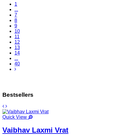
1
...
7
8
9
10
11
12
13
14
...
40
Bestsellers
Quick View
Vaibhav Laxmi Vrat