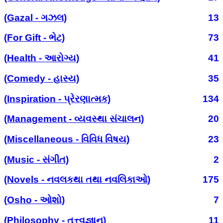
(Gazal - ગઝલ)
13
(For Gift - ભેટ)
73
(Health - આરોગ્ય)
41
(Comedy - હાસ્ય)
35
(Inspiration - પ્રેરણાત્મક)
134
(Management - વ્યવસ્થા સંચાલન)
20
(Miscellaneous - વિવિધ વિષય)
23
(Music - સંગીત)
2
(Novels - નવલકથા તથા નવલિકાઓ)
175
(Osho - ઓશો)
7
(Philosophy - તત્ત્વજ્ઞાન)
11