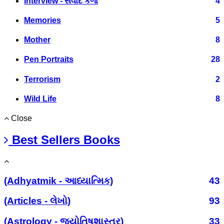
Interview - સંવાદ કળા
4
Memories
5
Mother
8
Pen Portraits
28
Terrorism
2
Wild Life
8
Close
Best Sellers Books
(Adhyatmik - આધ્યાત્મિક)
43
(Articles - લેખો)
93
(Astrology - જ્યોતિષશાસ્ત્ર)
33