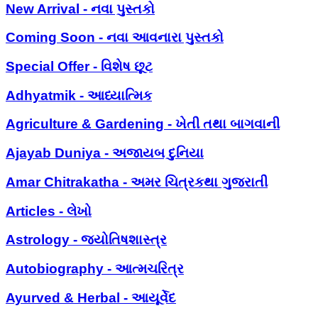
New Arrival - નવા પુસ્તકો
Coming Soon - નવા આવનારા પુસ્તકો
Special Offer - વિશેષ છૂટ
Adhyatmik - આધ્યાત્મિક
Agriculture & Gardening - ખેતી તથા બાગવાની
Ajayab Duniya - અજાયબ દુનિયા
Amar Chitrakatha - અમર ચિત્રકથા ગુજરાતી
Articles - લેખો
Astrology - જ્યોતિષશાસ્ત્ર
Autobiography - આત્મચરિત્ર
Ayurved & Herbal - આયૂર્વેદ