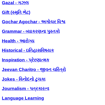
Gazal - ગઝલ
Gift (સ્મૃતિ ભેટ)
Gochar Agochar - અગોચર વિશ્વ
Grammar - વ્યાકરણના પુસ્તકો
Health - આરોગ્ય
Historical - ઇતિહાસવિષયક
Inspiration - પ્રેરણાત્મક
Jeevan Charitro - જીવન ચરિત્રો
Jokes - વિનોદનો ટુચકા
Journalism - પત્રકારત્વ
Language Learning