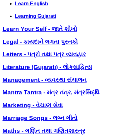
Learn English
Learning Gujarati
Learn Your Self - જાતે શીખો
Legal - કાયદાને લગતા પુસ્તકો
Letters - પત્રો તથા પત્ર વ્યવહાર
Literature (Gujarati) - લોકસાહિત્ય
Management - વ્યવસ્થા સંચાલન
Mantra Tantra - મંત્ર તંત્ર, મંત્રસિદ્ધિ
Marketing - વેચાણ સેવા
Marriage Songs - લગ્ન ગીતો
Maths - ગણિત તથા ગણિતશાસ્ત્ર