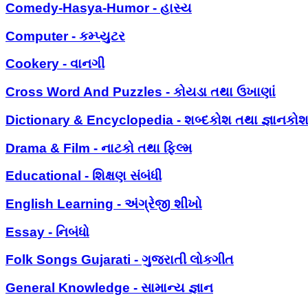
Comedy-Hasya-Humor - હાસ્ય
Computer - કમ્પ્યુટર
Cookery - વાનગી
Cross Word And Puzzles - કોયડા તથા ઉખાણાં
Dictionary & Encyclopedia - શબ્દકોશ તથા જ્ઞાનકો
Drama & Film - નાટકો તથા ફિલ્મ
Educational - શિક્ષણ સંબંધી
English Learning - અંગ્રેજી શીખો
Essay - નિબંધો
Folk Songs Gujarati - ગુજરાતી લોકગીત
General Knowledge - સામાન્ય જ્ઞાન