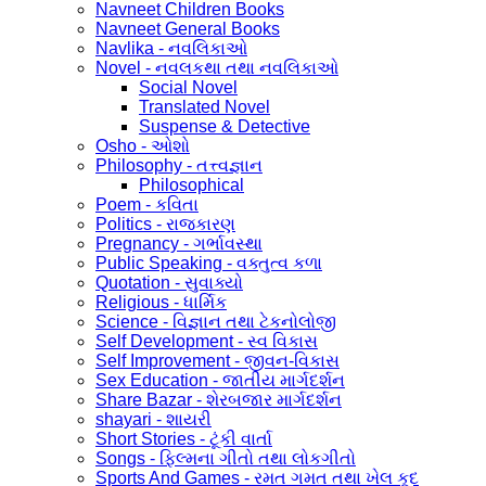
Navneet Children Books
Navneet General Books
Navlika - નવલિકાઓ
Novel - નવલકથા તથા નવલિકાઓ
Social Novel
Translated Novel
Suspense & Detective
Osho - ઓશો
Philosophy - તત્ત્વજ્ઞાન
Philosophical
Poem - કવિતા
Politics - રાજકારણ
Pregnancy - ગર્ભાવસ્થા
Public Speaking - વક્તુત્વ કળા
Quotation - સુવાક્યો
Religious - ધાર્મિક
Science - વિજ્ઞાન તથા ટેકનોલોજી
Self Development - સ્વ વિકાસ
Self Improvement - જીવન-વિકાસ
Sex Education - જાતીય માર્ગદર્શન
Share Bazar - શેરબજાર માર્ગદર્શન
shayari - શાયરી
Short Stories - ટૂંકી વાર્તા
Songs - ફિલ્મના ગીતો તથા લોકગીતો
Sports And Games - રમત ગમત તથા ખેલ કૂદ