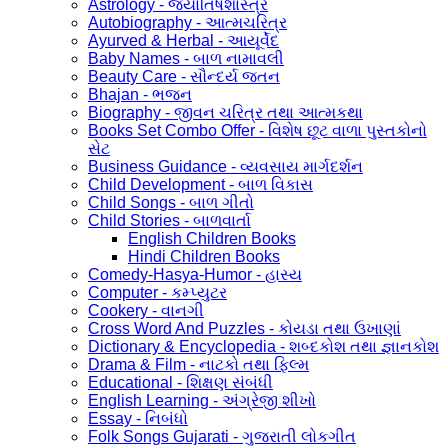
Astrology - જ્યોતિષશાસ્ત્ર
Autobiography - આત્મચરિત્ર
Ayurved & Herbal - આયૂર્વેદ
Baby Names - બાળ નામાવલી
Beauty Care - સૌન્દર્ય જતન
Bhajan - ભજન
Biography - જીવન ચરિત્ર તથા આત્મકથા
Books Set Combo Offer - વિશેષ છૂટ વાળા પુસ્તકોનો
સેટ
Business Guidance - વ્યવસાય માર્ગદર્શન
Child Development - બાળ વિકાસ
Child Songs - બાળ ગીતો
Child Stories - બાળવાર્તા
English Children Books
Hindi Children Books
Comedy-Hasya-Humor - હાસ્ય
Computer - કમ્પ્યુટર
Cookery - વાનગી
Cross Word And Puzzles - કોયડા તથા ઉખાણાં
Dictionary & Encyclopedia - શબ્દકોશ તથા જ્ઞાનકોશ
Drama & Film - નાટકો તથા ફિલ્મ
Educational - શિક્ષણ સંબંધી
English Learning - અંગ્રેજી શીખો
Essay - નિબંધો
Folk Songs Gujarati - ગુજરાતી લોકગીત