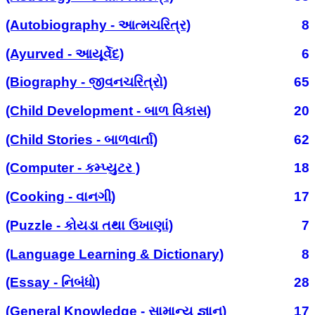
(Autobiography - આત્મચરિત્ર)
8
(Ayurved - આયૂર્વેદ)
6
(Biography - જીવનચરિત્રો)
65
(Child Development - બાળ વિકાસ)
20
(Child Stories - બાળવાર્તા)
62
(Computer - કમ્પ્યુટર )
18
(Cooking - વાનગી)
17
(Puzzle - કોયડા તથા ઉખાણાં)
7
(Language Learning & Dictionary)
8
(Essay - નિબંધો)
28
(General Knowledge - સામાન્ય જ્ઞાન)
17