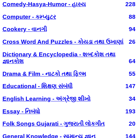
Comedy-Hasya-Humor - હાસ્ય
228
Computer - કમ્પ્યુટર
88
Cookery - વાનગી
94
Cross Word And Puzzles - કોયડા તથા ઉખાણાં
26
Dictionary & Encyclopedia - શબ્દકોશ તથા
જ્ઞાનકોશ
64
Drama & Film - નાટકો તથા ફિલ્મ
55
Educational - શિક્ષણ સંબંધી
147
English Learning - અંગ્રેજી શીખો
34
Essay - નિબંધો
193
Folk Songs Gujarati - ગુજરાતી લોકગીત
20
General Knowledge - સામાન્ય જ્ઞાન
144