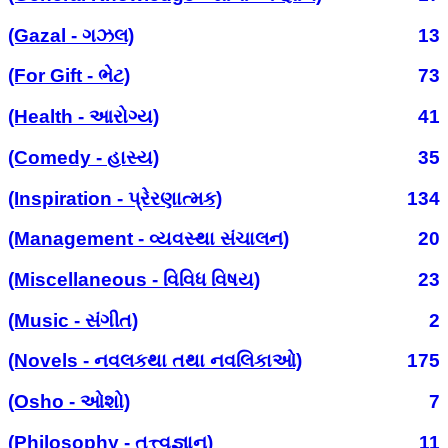
(Gazal - ગઝલ)
13
(For Gift - ભેટ)
73
(Health - આરોગ્ય)
41
(Comedy - હાસ્ય)
35
(Inspiration - પ્રેરણાત્મક)
134
(Management - વ્યવસ્થા સંચાલન)
20
(Miscellaneous - વિવિધ વિષય)
23
(Music - સંગીત)
2
(Novels - નવલકથા તથા નવલિકાઓ)
175
(Osho - ઓશો)
7
(Philosophy - તત્ત્વજ્ઞાન)
11