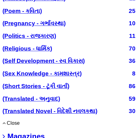
(Poem - કવિતા)
25
(Pregnancy - ગર્ભાવસ્થા)
10
(Politics - રાજકારણ)
11
(Religious - ધાર્મિક)
70
(Self Development - સ્વ વિકાસ)
36
(Sex Knowledge - કામશાસ્ત્ર)
8
(Short Stories - ટૂંકી વાર્તા)
86
(Translated - અનુવાદ)
59
(Translated Novel - વિદેશી નવલકથા)
30
Close
Magazines