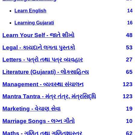
Learn English
14
Learning Gujarati
16
Learn Your Self - જાતે શીખો
48
Legal - કાયદાને લગતા પુસ્તકો
53
Letters - પત્રો તથા પત્ર વ્યવહાર
27
Literature (Gujarati) - લોકસાહિત્ય
65
Management - વ્યવસ્થા સંચાલન
123
Mantra Tantra - મંત્ર તંત્ર, મંત્રસિદ્ધિ
123
Marketing - વેચાણ સેવા
19
Marriage Songs - લગ્ન ગીતો
10
Maths - ગણિત તથા ગણિતશાસ્ત્ર
62