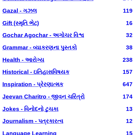
Gazal - ગઝલ
119
Gift (સ્મૃતિ ભેટ)
16
Gochar Agochar - અગોચર વિશ્વ
32
Grammar - વ્યાકરણના પુસ્તકો
38
Health - આરોગ્ય
238
Historical - ઇતિહાસવિષયક
157
Inspiration - પ્રેરણાત્મક
647
Jeevan Charitro - જીવન ચરિત્રો
174
Jokes - વિનોદનો ટુચકા
13
Journalism - પત્રકારત્વ
12
Language Learning
15