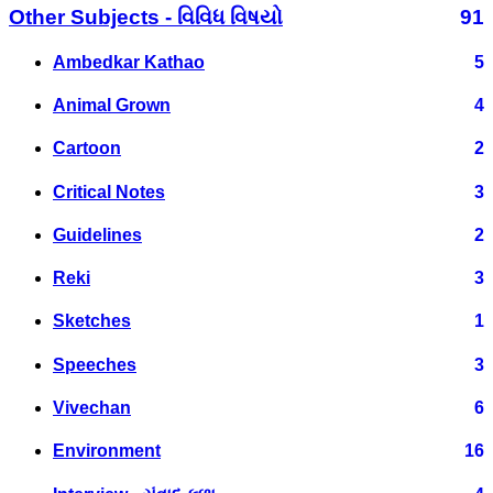
Other Subjects - વિવિધ વિષયો
91
Ambedkar Kathao
5
Animal Grown
4
Cartoon
2
Critical Notes
3
Guidelines
2
Reki
3
Sketches
1
Speeches
3
Vivechan
6
Environment
16