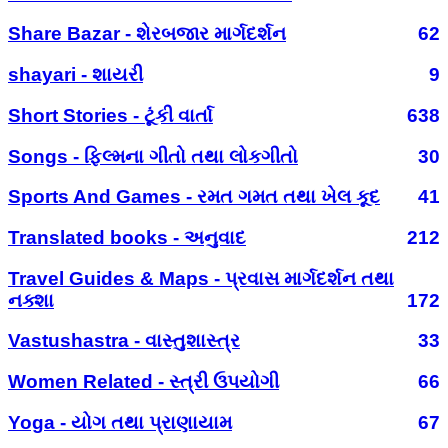
Share Bazar - શેરબજાર માર્ગદર્શન
62
shayari - શાયરી
9
Short Stories - ટૂંકી વાર્તા
638
Songs - ફિલ્મના ગીતો તથા લોકગીતો
30
Sports And Games - રમત ગમત તથા ખેલ કૂદ
41
Translated books - અનુવાદ
212
Travel Guides & Maps - પ્રવાસ માર્ગદર્શન તથા
નક્શા
172
Vastushastra - વાસ્તુશાસ્ત્ર
33
Women Related - સ્ત્રી ઉપયોગી
66
Yoga - યોગ તથા પ્રાણાયામ
67