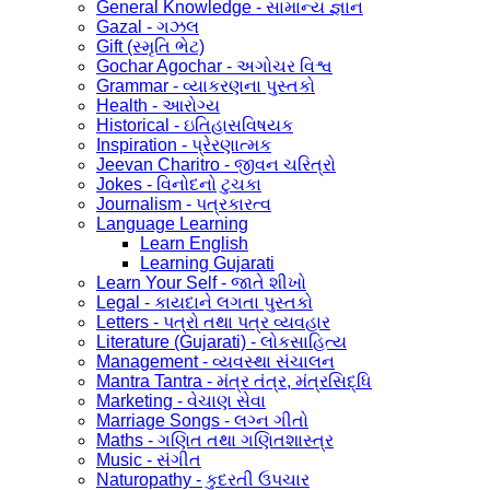
General Knowledge - સામાન્ય જ્ઞાન
Gazal - ગઝલ
Gift (સ્મૃતિ ભેટ)
Gochar Agochar - અગોચર વિશ્વ
Grammar - વ્યાકરણના પુસ્તકો
Health - આરોગ્ય
Historical - ઇતિહાસવિષયક
Inspiration - પ્રેરણાત્મક
Jeevan Charitro - જીવન ચરિત્રો
Jokes - વિનોદનો ટુચકા
Journalism - પત્રકારત્વ
Language Learning
Learn English
Learning Gujarati
Learn Your Self - જાતે શીખો
Legal - કાયદાને લગતા પુસ્તકો
Letters - પત્રો તથા પત્ર વ્યવહાર
Literature (Gujarati) - લોકસાહિત્ય
Management - વ્યવસ્થા સંચાલન
Mantra Tantra - મંત્ર તંત્ર, મંત્રસિદ્ધિ
Marketing - વેચાણ સેવા
Marriage Songs - લગ્ન ગીતો
Maths - ગણિત તથા ગણિતશાસ્ત્ર
Music - સંગીત
Naturopathy - કુદરતી ઉપચાર