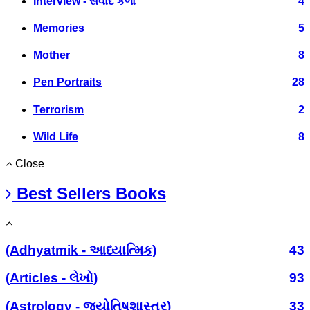
Interview - સંવાદ કળા
4
Memories
5
Mother
8
Pen Portraits
28
Terrorism
2
Wild Life
8
Close
Best Sellers Books
(Adhyatmik - આધ્યાત્મિક)
43
(Articles - લેખો)
93
(Astrology - જ્યોતિષશાસ્ત્ર)
33