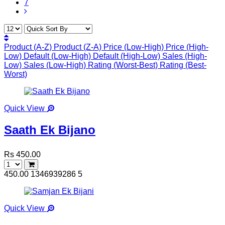
7
Product (A-Z)
Product (Z-A)
Price (Low-High)
Price (High-
Low)
Default (Low-High)
Default (High-Low)
Sales (High-
Low)
Sales (Low-High)
Rating (Worst-Best)
Rating (Best-
Worst)
Quick View
Saath Ek Bijano
Rs 450.00
450.00
1346939286
5
Quick View