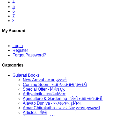
4
5
6
7
My Account
Login
Register
Forgot Password?
Categories
Gujarati Books
New Arrival - નવા પુસ્તકો
Coming Soon - નવા આવનારા પુસ્તકો
Special Offer - વિશેષ છૂટ
Adhyatmik - આધ્યાત્મિક
Agriculture & Gardening - ખેતી તથા બાગવાની
Ajayab Duniya - અજાયબ દુનિયા
Amar Chitrakatha - અમર ચિત્રકથા ગુજરાતી
Articles - લેખો