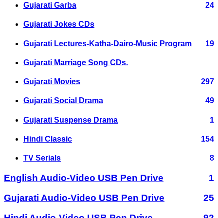
Gujarati Garba
24
Gujarati Jokes CDs
Gujarati Lectures-Katha-Dairo-Music Program
19
Gujarati Marriage Song CDs.
Gujarati Movies
297
Gujarati Social Drama
49
Gujarati Suspense Drama
1
Hindi Classic
154
TV Serials
8
English Audio-Video USB Pen Drive
1
Gujarati Audio-Video USB Pen Drive
25
Hindi Audio-Video USB Pen Drive
92