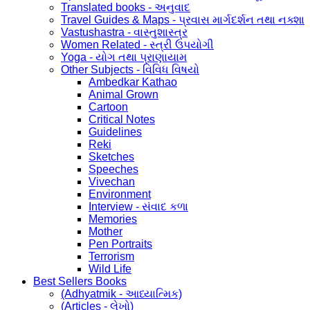
Translated books - અનુવાદ
Travel Guides & Maps - પ્રવાસ માર્ગદર્શન તથા નક્શા
Vastushastra - વાસ્તુશાસ્ત્ર
Women Related - સ્ત્રી ઉપયોગી
Yoga - યોગ તથા પ્રાણાયામ
Other Subjects - વિવિધ વિષયો
Ambedkar Kathao
Animal Grown
Cartoon
Critical Notes
Guidelines
Reki
Sketches
Speeches
Vivechan
Environment
Interview - સંવાદ કળા
Memories
Mother
Pen Portraits
Terrorism
Wild Life
Best Sellers Books
(Adhyatmik - આધ્યાત્મિક)
(Articles - લેખો)