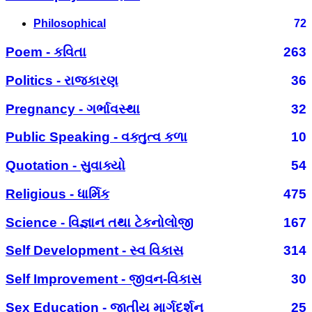
Philosophical
72
Poem - કવિતા
263
Politics - રાજકારણ
36
Pregnancy - ગર્ભાવસ્થા
32
Public Speaking - વક્તુત્વ કળા
10
Quotation - સુવાક્યો
54
Religious - ધાર્મિક
475
Science - વિજ્ઞાન તથા ટેકનોલોજી
167
Self Development - સ્વ વિકાસ
314
Self Improvement - જીવન-વિકાસ
30
Sex Education - જાતીય માર્ગદર્શન
25