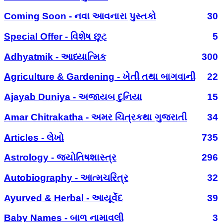
Coming Soon - નવા આવનારા પુસ્તકો
30
Special Offer - વિશેષ છૂટ
5
Adhyatmik - આધ્યાત્મિક
300
Agriculture & Gardening - ખેતી તથા બાગવાની
22
Ajayab Duniya - અજાયબ દુનિયા
15
Amar Chitrakatha - અમર ચિત્રકથા ગુજરાતી
34
Articles - લેખો
735
Astrology - જ્યોતિષશાસ્ત્ર
296
Autobiography - આત્મચરિત્ર
32
Ayurved & Herbal - આયૂર્વેદ
39
Baby Names - બાળ નામાવલી
3