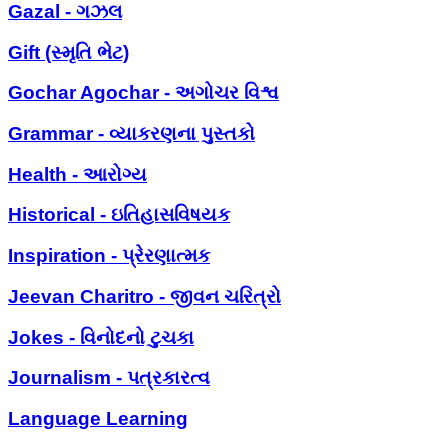
Gazal - ગઝલ
Gift (સ્મૃતિ ભેટ)
Gochar Agochar - અગોચર વિશ્વ
Grammar - વ્યાકરણના પુસ્તકો
Health - આરોગ્ય
Historical - ઇતિહાસવિષયક
Inspiration - પ્રેરણાત્મક
Jeevan Charitro - જીવન ચરિત્રો
Jokes - વિનોદનો ટુચકા
Journalism - પત્રકારત્વ
Language Learning