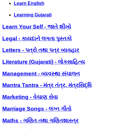
Learn English
Learning Gujarati
Learn Your Self - જાતે શીખો
Legal - કાયદાને લગતા પુસ્તકો
Letters - પત્રો તથા પત્ર વ્યવહાર
Literature (Gujarati) - લોકસાહિત્ય
Management - વ્યવસ્થા સંચાલન
Mantra Tantra - મંત્ર તંત્ર, મંત્રસિદ્ધિ
Marketing - વેચાણ સેવા
Marriage Songs - લગ્ન ગીતો
Maths - ગણિત તથા ગણિતશાસ્ત્ર