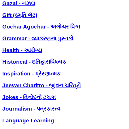
Gazal - ગઝલ
Gift (સ્મૃતિ ભેટ)
Gochar Agochar - અગોચર વિશ્વ
Grammar - વ્યાકરણના પુસ્તકો
Health - આરોગ્ય
Historical - ઇતિહાસવિષયક
Inspiration - પ્રેરણાત્મક
Jeevan Charitro - જીવન ચરિત્રો
Jokes - વિનોદનો ટુચકા
Journalism - પત્રકારત્વ
Language Learning