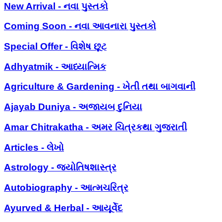
New Arrival - નવા પુસ્તકો
Coming Soon - નવા આવનારા પુસ્તકો
Special Offer - વિશેષ છૂટ
Adhyatmik - આધ્યાત્મિક
Agriculture & Gardening - ખેતી તથા બાગવાની
Ajayab Duniya - અજાયબ દુનિયા
Amar Chitrakatha - અમર ચિત્રકથા ગુજરાતી
Articles - લેખો
Astrology - જ્યોતિષશાસ્ત્ર
Autobiography - આત્મચરિત્ર
Ayurved & Herbal - આયૂર્વેદ