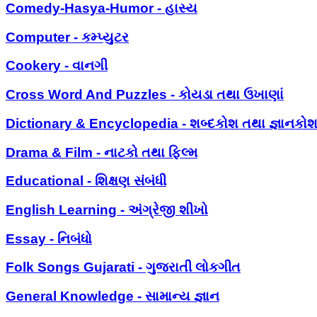
Comedy-Hasya-Humor - હાસ્ય
Computer - કમ્પ્યુટર
Cookery - વાનગી
Cross Word And Puzzles - કોયડા તથા ઉખાણાં
Dictionary & Encyclopedia - શબ્દકોશ તથા જ્ઞાનકો
Drama & Film - નાટકો તથા ફિલ્મ
Educational - શિક્ષણ સંબંધી
English Learning - અંગ્રેજી શીખો
Essay - નિબંધો
Folk Songs Gujarati - ગુજરાતી લોકગીત
General Knowledge - સામાન્ય જ્ઞાન