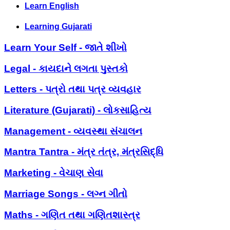
Learn English
Learning Gujarati
Learn Your Self - જાતે શીખો
Legal - કાયદાને લગતા પુસ્તકો
Letters - પત્રો તથા પત્ર વ્યવહાર
Literature (Gujarati) - લોકસાહિત્ય
Management - વ્યવસ્થા સંચાલન
Mantra Tantra - મંત્ર તંત્ર, મંત્રસિદ્ધિ
Marketing - વેચાણ સેવા
Marriage Songs - લગ્ન ગીતો
Maths - ગણિત તથા ગણિતશાસ્ત્ર