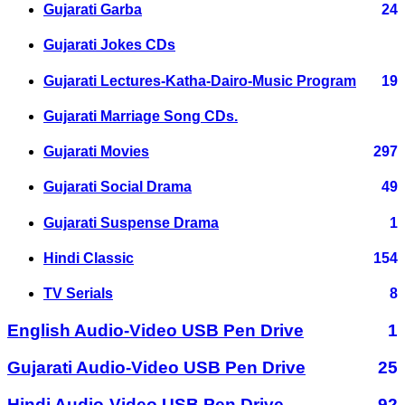
Gujarati Garba
24
Gujarati Jokes CDs
Gujarati Lectures-Katha-Dairo-Music Program
19
Gujarati Marriage Song CDs.
Gujarati Movies
297
Gujarati Social Drama
49
Gujarati Suspense Drama
1
Hindi Classic
154
TV Serials
8
English Audio-Video USB Pen Drive
1
Gujarati Audio-Video USB Pen Drive
25
Hindi Audio-Video USB Pen Drive
92