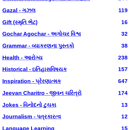
Gazal - ગઝલ
119
Gift (સ્મૃતિ ભેટ)
16
Gochar Agochar - અગોચર વિશ્વ
32
Grammar - વ્યાકરણના પુસ્તકો
38
Health - આરોગ્ય
238
Historical - ઇતિહાસવિષયક
157
Inspiration - પ્રેરણાત્મક
647
Jeevan Charitro - જીવન ચરિત્રો
174
Jokes - વિનોદનો ટુચકા
13
Journalism - પત્રકારત્વ
12
Language Learning
15