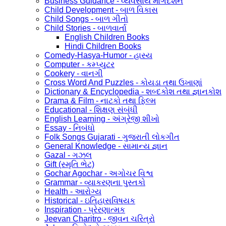
Business Guidance - વ્યવસાય માર્ગદર્શન
Child Development - બાળ વિકાસ
Child Songs - બાળ ગીતો
Child Stories - બાળવાર્તા
English Children Books
Hindi Children Books
Comedy-Hasya-Humor - હાસ્ય
Computer - કમ્પ્યુટર
Cookery - વાનગી
Cross Word And Puzzles - કોયડા તથા ઉખાણાં
Dictionary & Encyclopedia - શબ્દકોશ તથા જ્ઞાનકોશ
Drama & Film - નાટકો તથા ફિલ્મ
Educational - શિક્ષણ સંબંધી
English Learning - અંગ્રેજી શીખો
Essay - નિબંધો
Folk Songs Gujarati - ગુજરાતી લોકગીત
General Knowledge - સામાન્ય જ્ઞાન
Gazal - ગઝલ
Gift (સ્મૃતિ ભેટ)
Gochar Agochar - અગોચર વિશ્વ
Grammar - વ્યાકરણના પુસ્તકો
Health - આરોગ્ય
Historical - ઇતિહાસવિષયક
Inspiration - પ્રેરણાત્મક
Jeevan Charitro - જીવન ચરિત્રો