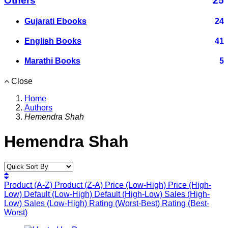
Others
25
Gujarati Ebooks
24
English Books
41
Marathi Books
5
Close
Home
Authors
Hemendra Shah
Hemendra Shah
Product (A-Z)
Product (Z-A)
Price (Low-High)
Price (High-
Low)
Default (Low-High)
Default (High-Low)
Sales (High-
Low)
Sales (Low-High)
Rating (Worst-Best)
Rating (Best-
Worst)