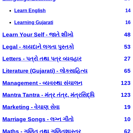
Learn English
14
Learning Gujarati
16
Learn Your Self - જાતે શીખો
48
Legal - કાયદાને લગતા પુસ્તકો
53
Letters - પત્રો તથા પત્ર વ્યવહાર
27
Literature (Gujarati) - લોકસાહિત્ય
65
Management - વ્યવસ્થા સંચાલન
123
Mantra Tantra - મંત્ર તંત્ર, મંત્રસિદ્ધિ
123
Marketing - વેચાણ સેવા
19
Marriage Songs - લગ્ન ગીતો
10
Maths - ગણિત તથા ગણિતશાસ્ત્ર
62