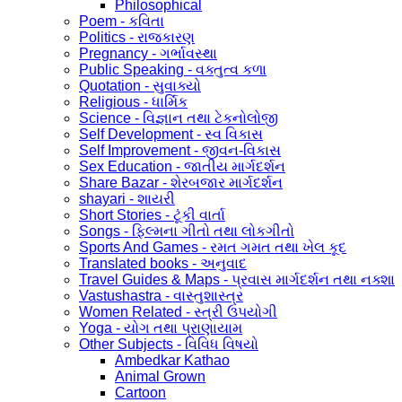
Philosophical
Poem - કવિતા
Politics - રાજકારણ
Pregnancy - ગર્ભાવસ્થા
Public Speaking - વક્તુત્વ કળા
Quotation - સુવાક્યો
Religious - ધાર્મિક
Science - વિજ્ઞાન તથા ટેકનોલોજી
Self Development - સ્વ વિકાસ
Self Improvement - જીવન-વિકાસ
Sex Education - જાતીય માર્ગદર્શન
Share Bazar - શેરબજાર માર્ગદર્શન
shayari - શાયરી
Short Stories - ટૂંકી વાર્તા
Songs - ફિલ્મના ગીતો તથા લોકગીતો
Sports And Games - રમત ગમત તથા ખેલ કૂદ
Translated books - અનુવાદ
Travel Guides & Maps - પ્રવાસ માર્ગદર્શન તથા નક્શા
Vastushastra - વાસ્તુશાસ્ત્ર
Women Related - સ્ત્રી ઉપયોગી
Yoga - યોગ તથા પ્રાણાયામ
Other Subjects - વિવિધ વિષયો
Ambedkar Kathao
Animal Grown
Cartoon