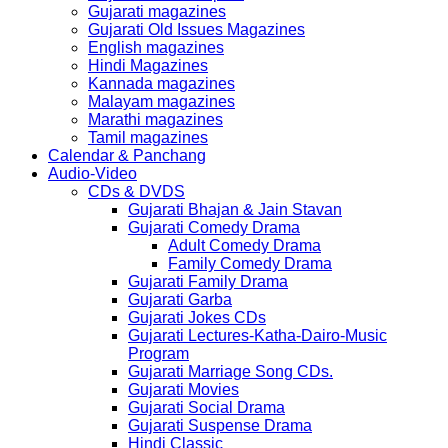
Gujarati magazines
Gujarati Old Issues Magazines
English magazines
Hindi Magazines
Kannada magazines
Malayam magazines
Marathi magazines
Tamil magazines
Calendar & Panchang
Audio-Video
CDs & DVDS
Gujarati Bhajan & Jain Stavan
Gujarati Comedy Drama
Adult Comedy Drama
Family Comedy Drama
Gujarati Family Drama
Gujarati Garba
Gujarati Jokes CDs
Gujarati Lectures-Katha-Dairo-Music
Program
Gujarati Marriage Song CDs.
Gujarati Movies
Gujarati Social Drama
Gujarati Suspense Drama
Hindi Classic