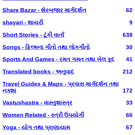
Share Bazar - શેરબજાર માર્ગદર્શન
62
shayari - શાયરી
9
Short Stories - ટૂંકી વાર્તા
638
Songs - ફિલ્મના ગીતો તથા લોકગીતો
30
Sports And Games - રમત ગમત તથા ખેલ કૂદ
41
Translated books - અનુવાદ
212
Travel Guides & Maps - પ્રવાસ માર્ગદર્શન તથા
નક્શા
172
Vastushastra - વાસ્તુશાસ્ત્ર
33
Women Related - સ્ત્રી ઉપયોગી
66
Yoga - યોગ તથા પ્રાણાયામ
67