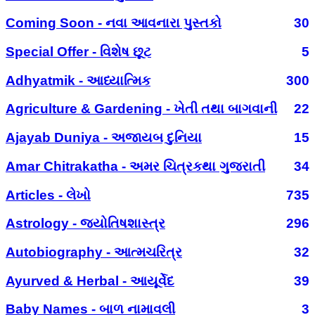
Coming Soon - નવા આવનારા પુસ્તકો
30
Special Offer - વિશેષ છૂટ
5
Adhyatmik - આધ્યાત્મિક
300
Agriculture & Gardening - ખેતી તથા બાગવાની
22
Ajayab Duniya - અજાયબ દુનિયા
15
Amar Chitrakatha - અમર ચિત્રકથા ગુજરાતી
34
Articles - લેખો
735
Astrology - જ્યોતિષશાસ્ત્ર
296
Autobiography - આત્મચરિત્ર
32
Ayurved & Herbal - આયૂર્વેદ
39
Baby Names - બાળ નામાવલી
3