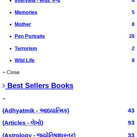
Interview - સંવાદ કળા
4
Memories
5
Mother
8
Pen Portraits
28
Terrorism
2
Wild Life
8
Close
Best Sellers Books
(Adhyatmik - આધ્યાત્મિક)
43
(Articles - લેખો)
93
(Astrology - જ્યોતિષશાસ્ત્ર)
33