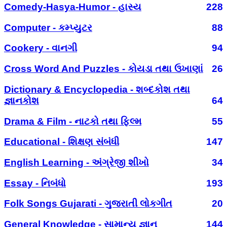
Comedy-Hasya-Humor - હાસ્ય
228
Computer - કમ્પ્યુટર
88
Cookery - વાનગી
94
Cross Word And Puzzles - કોયડા તથા ઉખાણાં
26
Dictionary & Encyclopedia - શબ્દકોશ તથા
જ્ઞાનકોશ
64
Drama & Film - નાટકો તથા ફિલ્મ
55
Educational - શિક્ષણ સંબંધી
147
English Learning - અંગ્રેજી શીખો
34
Essay - નિબંધો
193
Folk Songs Gujarati - ગુજરાતી લોકગીત
20
General Knowledge - સામાન્ય જ્ઞાન
144