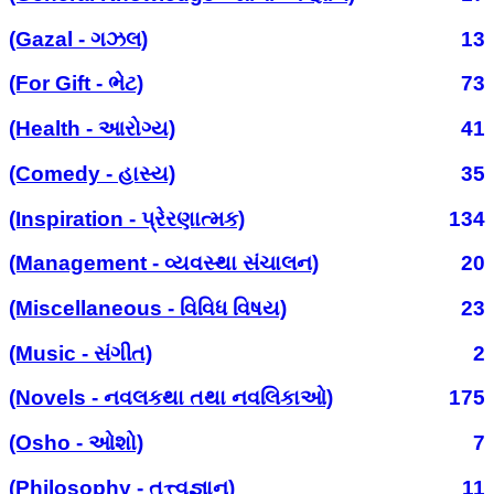
(Gazal - ગઝલ)
13
(For Gift - ભેટ)
73
(Health - આરોગ્ય)
41
(Comedy - હાસ્ય)
35
(Inspiration - પ્રેરણાત્મક)
134
(Management - વ્યવસ્થા સંચાલન)
20
(Miscellaneous - વિવિધ વિષય)
23
(Music - સંગીત)
2
(Novels - નવલકથા તથા નવલિકાઓ)
175
(Osho - ઓશો)
7
(Philosophy - તત્ત્વજ્ઞાન)
11