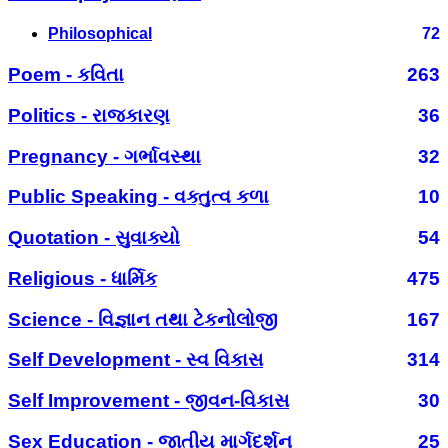
Philosophical
72
Poem - કવિતા
263
Politics - રાજકારણ
36
Pregnancy - ગર્ભાવસ્થા
32
Public Speaking - વક્તુત્વ કળા
10
Quotation - સુવાક્યો
54
Religious - ધાર્મિક
475
Science - વિજ્ઞાન તથા ટેકનોલોજી
167
Self Development - સ્વ વિકાસ
314
Self Improvement - જીવન-વિકાસ
30
Sex Education - જાતીય માર્ગદર્શન
25