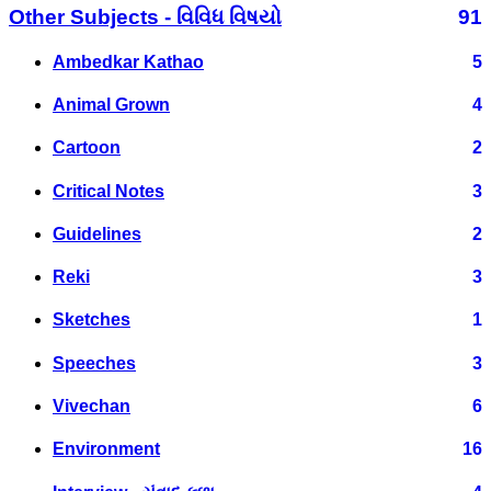
Other Subjects - વિવિધ વિષયો
91
Ambedkar Kathao
5
Animal Grown
4
Cartoon
2
Critical Notes
3
Guidelines
2
Reki
3
Sketches
1
Speeches
3
Vivechan
6
Environment
16