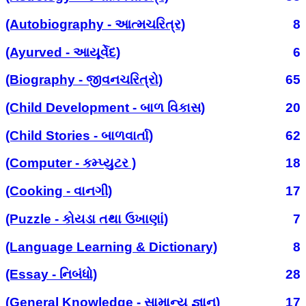
(Autobiography - આત્મચરિત્ર)
8
(Ayurved - આયૂર્વેદ)
6
(Biography - જીવનચરિત્રો)
65
(Child Development - બાળ વિકાસ)
20
(Child Stories - બાળવાર્તા)
62
(Computer - કમ્પ્યુટર )
18
(Cooking - વાનગી)
17
(Puzzle - કોયડા તથા ઉખાણાં)
7
(Language Learning & Dictionary)
8
(Essay - નિબંધો)
28
(General Knowledge - સામાન્ય જ્ઞાન)
17