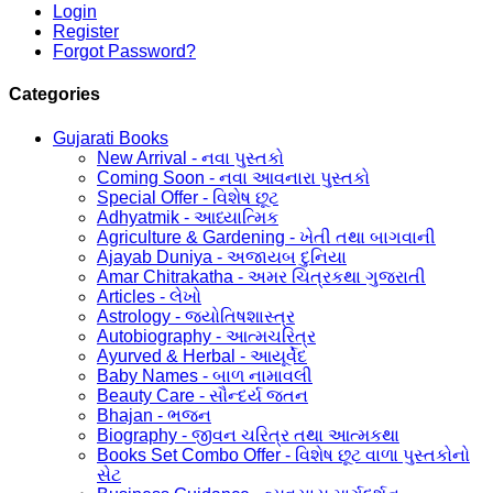
Login
Register
Forgot Password?
Categories
Gujarati Books
New Arrival - નવા પુસ્તકો
Coming Soon - નવા આવનારા પુસ્તકો
Special Offer - વિશેષ છૂટ
Adhyatmik - આધ્યાત્મિક
Agriculture & Gardening - ખેતી તથા બાગવાની
Ajayab Duniya - અજાયબ દુનિયા
Amar Chitrakatha - અમર ચિત્રકથા ગુજરાતી
Articles - લેખો
Astrology - જ્યોતિષશાસ્ત્ર
Autobiography - આત્મચરિત્ર
Ayurved & Herbal - આયૂર્વેદ
Baby Names - બાળ નામાવલી
Beauty Care - સૌન્દર્ય જતન
Bhajan - ભજન
Biography - જીવન ચરિત્ર તથા આત્મકથા
Books Set Combo Offer - વિશેષ છૂટ વાળા પુસ્તકોનો
સેટ