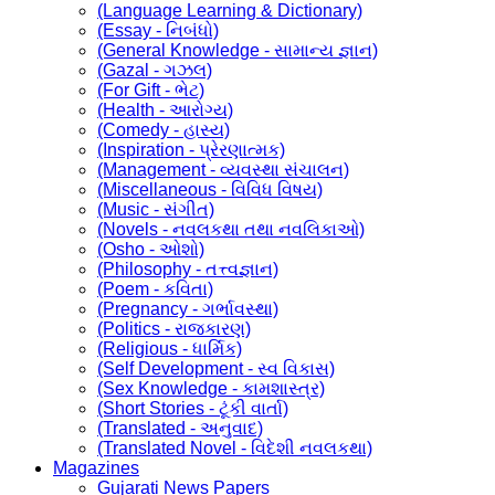
(Language Learning & Dictionary)
(Essay - નિબંધો)
(General Knowledge - સામાન્ય જ્ઞાન)
(Gazal - ગઝલ)
(For Gift - ભેટ)
(Health - આરોગ્ય)
(Comedy - હાસ્ય)
(Inspiration - પ્રેરણાત્મક)
(Management - વ્યવસ્થા સંચાલન)
(Miscellaneous - વિવિધ વિષય)
(Music - સંગીત)
(Novels - નવલકથા તથા નવલિકાઓ)
(Osho - ઓશો)
(Philosophy - તત્ત્વજ્ઞાન)
(Poem - કવિતા)
(Pregnancy - ગર્ભાવસ્થા)
(Politics - રાજકારણ)
(Religious - ધાર્મિક)
(Self Development - સ્વ વિકાસ)
(Sex Knowledge - કામશાસ્ત્ર)
(Short Stories - ટૂંકી વાર્તા)
(Translated - અનુવાદ)
(Translated Novel - વિદેશી નવલકથા)
Magazines
Gujarati News Papers