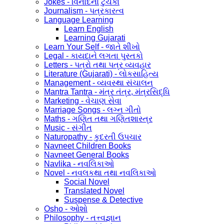
Jokes - વિનોદનો ટુચકા
Journalism - પત્રકારત્વ
Language Learning
Learn English
Learning Gujarati
Learn Your Self - જાતે શીખો
Legal - કાયદાને લગતા પુસ્તકો
Letters - પત્રો તથા પત્ર વ્યવહાર
Literature (Gujarati) - લોકસાહિત્ય
Management - વ્યવસ્થા સંચાલન
Mantra Tantra - મંત્ર તંત્ર, મંત્રસિદ્ધિ
Marketing - વેચાણ સેવા
Marriage Songs - લગ્ન ગીતો
Maths - ગણિત તથા ગણિતશાસ્ત્ર
Music - સંગીત
Naturopathy - કુદરતી ઉપચાર
Navneet Children Books
Navneet General Books
Navlika - નવલિકાઓ
Novel - નવલકથા તથા નવલિકાઓ
Social Novel
Translated Novel
Suspense & Detective
Osho - ઓશો
Philosophy - તત્ત્વજ્ઞાન