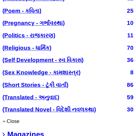
(Poem - કવિતા)
25
(Pregnancy - ગર્ભાવસ્થા)
10
(Politics - રાજકારણ)
11
(Religious - ધાર્મિક)
70
(Self Development - સ્વ વિકાસ)
36
(Sex Knowledge - કામશાસ્ત્ર)
8
(Short Stories - ટૂંકી વાર્તા)
86
(Translated - અનુવાદ)
59
(Translated Novel - વિદેશી નવલકથા)
30
Close
Magazines