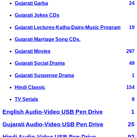
Gujarati Garba
24
Gujarati Jokes CDs
Gujarati Lectures-Katha-Dairo-Music Program
19
Gujarati Marriage Song CDs.
Gujarati Movies
297
Gujarati Social Drama
49
Gujarati Suspense Drama
1
Hindi Classic
154
TV Serials
8
English Audio-Video USB Pen Drive
1
Gujarati Audio-Video USB Pen Drive
25
Hindi Audio-Video USB Pen Drive
92