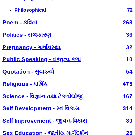
Philosophical
72
Poem - કવિતા
263
Politics - રાજકારણ
36
Pregnancy - ગર્ભાવસ્થા
32
Public Speaking - વક્તુત્વ કળા
10
Quotation - સુવાક્યો
54
Religious - ધાર્મિક
475
Science - વિજ્ઞાન તથા ટેકનોલોજી
167
Self Development - સ્વ વિકાસ
314
Self Improvement - જીવન-વિકાસ
30
Sex Education - જાતીય માર્ગદર્શન
25