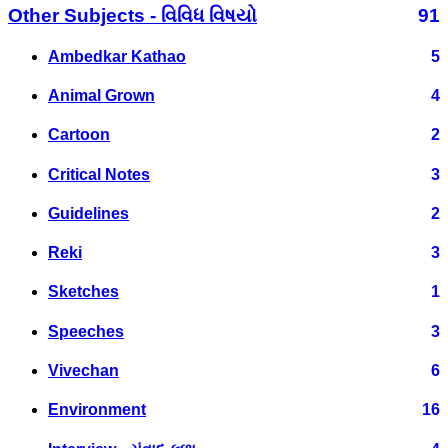
Other Subjects - વિવિધ વિષયો
91
Ambedkar Kathao
5
Animal Grown
4
Cartoon
2
Critical Notes
3
Guidelines
2
Reki
3
Sketches
1
Speeches
3
Vivechan
6
Environment
16