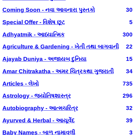
Coming Soon - નવા આવનારા પુસ્તકો
30
Special Offer - વિશેષ છૂટ
5
Adhyatmik - આધ્યાત્મિક
300
Agriculture & Gardening - ખેતી તથા બાગવાની
22
Ajayab Duniya - અજાયબ દુનિયા
15
Amar Chitrakatha - અમર ચિત્રકથા ગુજરાતી
34
Articles - લેખો
735
Astrology - જ્યોતિષશાસ્ત્ર
296
Autobiography - આત્મચરિત્ર
32
Ayurved & Herbal - આયૂર્વેદ
39
Baby Names - બાળ નામાવલી
3