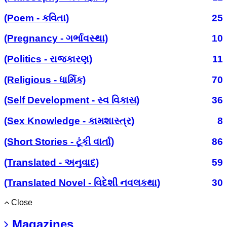
(Poem - કવિતા)
25
(Pregnancy - ગર્ભાવસ્થા)
10
(Politics - રાજકારણ)
11
(Religious - ધાર્મિક)
70
(Self Development - સ્વ વિકાસ)
36
(Sex Knowledge - કામશાસ્ત્ર)
8
(Short Stories - ટૂંકી વાર્તા)
86
(Translated - અનુવાદ)
59
(Translated Novel - વિદેશી નવલકથા)
30
Close
Magazines