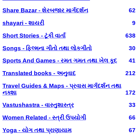
Share Bazar - શેરબજાર માર્ગદર્શન
62
shayari - શાયરી
9
Short Stories - ટૂંકી વાર્તા
638
Songs - ફિલ્મના ગીતો તથા લોકગીતો
30
Sports And Games - રમત ગમત તથા ખેલ કૂદ
41
Translated books - અનુવાદ
212
Travel Guides & Maps - પ્રવાસ માર્ગદર્શન તથા
નક્શા
172
Vastushastra - વાસ્તુશાસ્ત્ર
33
Women Related - સ્ત્રી ઉપયોગી
66
Yoga - યોગ તથા પ્રાણાયામ
67