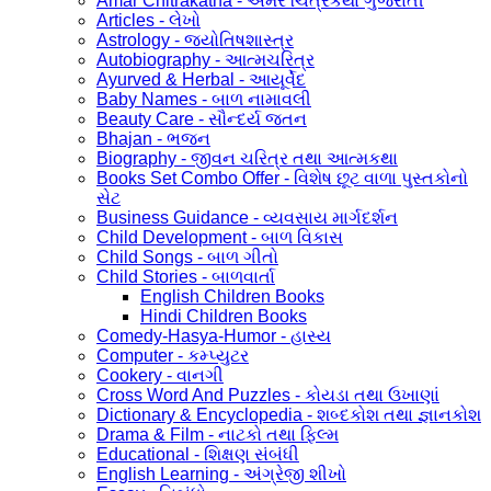
Amar Chitrakatha - અમર ચિત્રકથા ગુજરાતી
Articles - લેખો
Astrology - જ્યોતિષશાસ્ત્ર
Autobiography - આત્મચરિત્ર
Ayurved & Herbal - આયૂર્વેદ
Baby Names - બાળ નામાવલી
Beauty Care - સૌન્દર્ય જતન
Bhajan - ભજન
Biography - જીવન ચરિત્ર તથા આત્મકથા
Books Set Combo Offer - વિશેષ છૂટ વાળા પુસ્તકોનો
સેટ
Business Guidance - વ્યવસાય માર્ગદર્શન
Child Development - બાળ વિકાસ
Child Songs - બાળ ગીતો
Child Stories - બાળવાર્તા
English Children Books
Hindi Children Books
Comedy-Hasya-Humor - હાસ્ય
Computer - કમ્પ્યુટર
Cookery - વાનગી
Cross Word And Puzzles - કોયડા તથા ઉખાણાં
Dictionary & Encyclopedia - શબ્દકોશ તથા જ્ઞાનકોશ
Drama & Film - નાટકો તથા ફિલ્મ
Educational - શિક્ષણ સંબંધી
English Learning - અંગ્રેજી શીખો