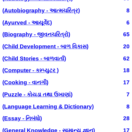
(Autobiography - આત્મચરિત્ર)
8
(Ayurved - આયૂર્વેદ)
6
(Biography - જીવનચરિત્રો)
65
(Child Development - બાળ વિકાસ)
20
(Child Stories - બાળવાર્તા)
62
(Computer - કમ્પ્યુટર )
18
(Cooking - વાનગી)
17
(Puzzle - કોયડા તથા ઉખાણાં)
7
(Language Learning & Dictionary)
8
(Essay - નિબંધો)
28
(General Knowledge - સામાન્ય જ્ઞાન)
17