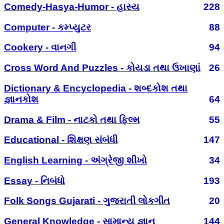
Comedy-Hasya-Humor - હાસ્ય
228
Computer - કમ્પ્યુટર
88
Cookery - વાનગી
94
Cross Word And Puzzles - કોયડા તથા ઉખાણાં
26
Dictionary & Encyclopedia - શબ્દકોશ તથા
જ્ઞાનકોશ
64
Drama & Film - નાટકો તથા ફિલ્મ
55
Educational - શિક્ષણ સંબંધી
147
English Learning - અંગ્રેજી શીખો
34
Essay - નિબંધો
193
Folk Songs Gujarati - ગુજરાતી લોકગીત
20
General Knowledge - સામાન્ય જ્ઞાન
144