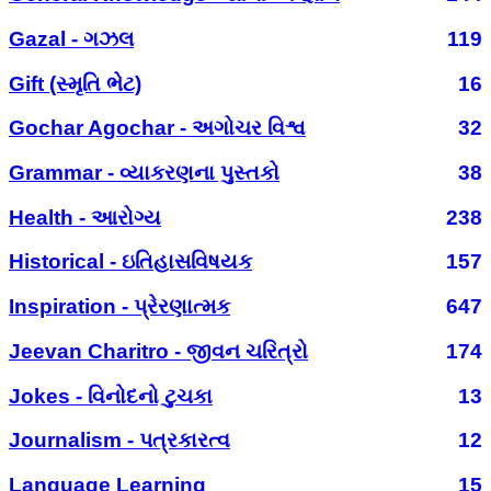
Gazal - ગઝલ
119
Gift (સ્મૃતિ ભેટ)
16
Gochar Agochar - અગોચર વિશ્વ
32
Grammar - વ્યાકરણના પુસ્તકો
38
Health - આરોગ્ય
238
Historical - ઇતિહાસવિષયક
157
Inspiration - પ્રેરણાત્મક
647
Jeevan Charitro - જીવન ચરિત્રો
174
Jokes - વિનોદનો ટુચકા
13
Journalism - પત્રકારત્વ
12
Language Learning
15