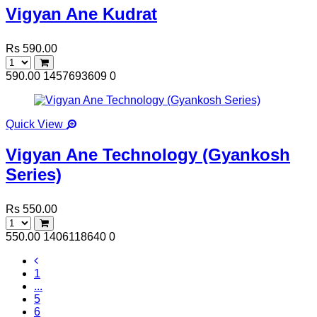
Vigyan Ane Kudrat
Rs 590.00
590.00
1457693609
0
Quick View
Vigyan Ane Technology (Gyankosh
Series)
Rs 550.00
550.00
1406118640
0
1
...
5
6