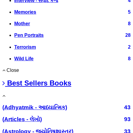
Interview - સંવાદ કળા
4
Memories
5
Mother
8
Pen Portraits
28
Terrorism
2
Wild Life
8
Close
Best Sellers Books
(Adhyatmik - આધ્યાત્મિક)
43
(Articles - લેખો)
93
(Astrology - જ્યોતિષશાસ્ત્ર)
33