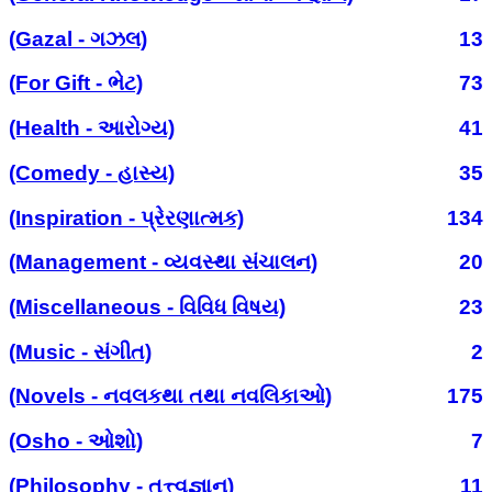
(Gazal - ગઝલ)
13
(For Gift - ભેટ)
73
(Health - આરોગ્ય)
41
(Comedy - હાસ્ય)
35
(Inspiration - પ્રેરણાત્મક)
134
(Management - વ્યવસ્થા સંચાલન)
20
(Miscellaneous - વિવિધ વિષય)
23
(Music - સંગીત)
2
(Novels - નવલકથા તથા નવલિકાઓ)
175
(Osho - ઓશો)
7
(Philosophy - તત્ત્વજ્ઞાન)
11