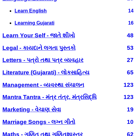
Learn English
14
Learning Gujarati
16
Learn Your Self - જાતે શીખો
48
Legal - કાયદાને લગતા પુસ્તકો
53
Letters - પત્રો તથા પત્ર વ્યવહાર
27
Literature (Gujarati) - લોકસાહિત્ય
65
Management - વ્યવસ્થા સંચાલન
123
Mantra Tantra - મંત્ર તંત્ર, મંત્રસિદ્ધિ
123
Marketing - વેચાણ સેવા
19
Marriage Songs - લગ્ન ગીતો
10
Maths - ગણિત તથા ગણિતશાસ્ત્ર
62