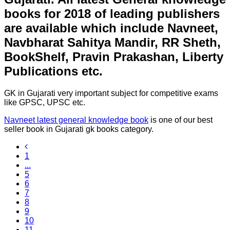
books for 2018 of leading publishers
are available which include Navneet,
Navbharat Sahitya Mandir, RR Sheth,
BookShelf, Pravin Prakashan, Liberty
Publications etc.
GK in Gujarati very important subject for competitive exams
like GPSC, UPSC etc.
Navneet latest general knowledge book
is one of our best
seller book in Gujarati gk books category.
1
...
5
6
7
8
9
10
11