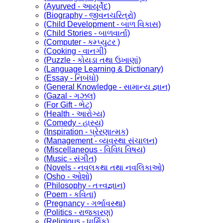
(Ayurved - આયૂર્વેદ)
(Biography - જીવનચરિત્રો)
(Child Development - બાળ વિકાસ)
(Child Stories - બાળવાર્તા)
(Computer - કમ્પ્યુટર )
(Cooking - વાનગી)
(Puzzle - કોયડા તથા ઉખાણાં)
(Language Learning & Dictionary)
(Essay - નિબંધો)
(General Knowledge - સામાન્ય જ્ઞાન)
(Gazal - ગઝલ)
(For Gift - ભેટ)
(Health - આરોગ્ય)
(Comedy - હાસ્ય)
(Inspiration - પ્રેરણાત્મક)
(Management - વ્યવસ્થા સંચાલન)
(Miscellaneous - વિવિધ વિષય)
(Music - સંગીત)
(Novels - નવલકથા તથા નવલિકાઓ)
(Osho - ઓશો)
(Philosophy - તત્ત્વજ્ઞાન)
(Poem - કવિતા)
(Pregnancy - ગર્ભાવસ્થા)
(Politics - રાજકારણ)
(Religious - ધાર્મિક)