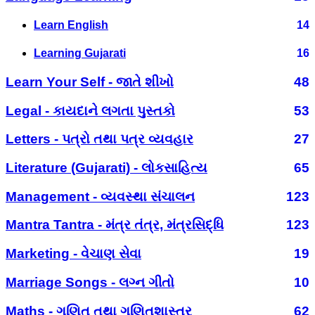
Learn English
14
Learning Gujarati
16
Learn Your Self - જાતે શીખો
48
Legal - કાયદાને લગતા પુસ્તકો
53
Letters - પત્રો તથા પત્ર વ્યવહાર
27
Literature (Gujarati) - લોકસાહિત્ય
65
Management - વ્યવસ્થા સંચાલન
123
Mantra Tantra - મંત્ર તંત્ર, મંત્રસિદ્ધિ
123
Marketing - વેચાણ સેવા
19
Marriage Songs - લગ્ન ગીતો
10
Maths - ગણિત તથા ગણિતશાસ્ત્ર
62