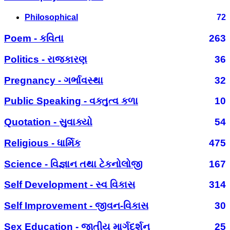
Philosophical
72
Poem - કવિતા
263
Politics - રાજકારણ
36
Pregnancy - ગર્ભાવસ્થા
32
Public Speaking - વક્તુત્વ કળા
10
Quotation - સુવાક્યો
54
Religious - ધાર્મિક
475
Science - વિજ્ઞાન તથા ટેકનોલોજી
167
Self Development - સ્વ વિકાસ
314
Self Improvement - જીવન-વિકાસ
30
Sex Education - જાતીય માર્ગદર્શન
25