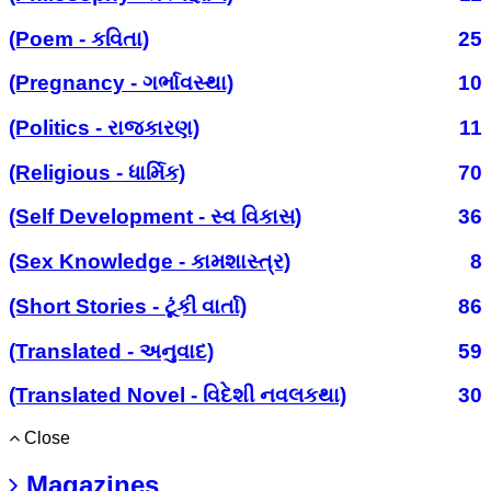
(Poem - કવિતા)
25
(Pregnancy - ગર્ભાવસ્થા)
10
(Politics - રાજકારણ)
11
(Religious - ધાર્મિક)
70
(Self Development - સ્વ વિકાસ)
36
(Sex Knowledge - કામશાસ્ત્ર)
8
(Short Stories - ટૂંકી વાર્તા)
86
(Translated - અનુવાદ)
59
(Translated Novel - વિદેશી નવલકથા)
30
Close
Magazines