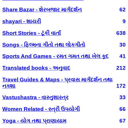
Share Bazar - શેરબજાર માર્ગદર્શન
62
shayari - શાયરી
9
Short Stories - ટૂંકી વાર્તા
638
Songs - ફિલ્મના ગીતો તથા લોકગીતો
30
Sports And Games - રમત ગમત તથા ખેલ કૂદ
41
Translated books - અનુવાદ
212
Travel Guides & Maps - પ્રવાસ માર્ગદર્શન તથા
નક્શા
172
Vastushastra - વાસ્તુશાસ્ત્ર
33
Women Related - સ્ત્રી ઉપયોગી
66
Yoga - યોગ તથા પ્રાણાયામ
67