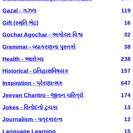
Gazal - ગઝલ
119
Gift (સ્મૃતિ ભેટ)
16
Gochar Agochar - અગોચર વિશ્વ
32
Grammar - વ્યાકરણના પુસ્તકો
38
Health - આરોગ્ય
238
Historical - ઇતિહાસવિષયક
157
Inspiration - પ્રેરણાત્મક
647
Jeevan Charitro - જીવન ચરિત્રો
174
Jokes - વિનોદનો ટુચકા
13
Journalism - પત્રકારત્વ
12
Language Learning
15