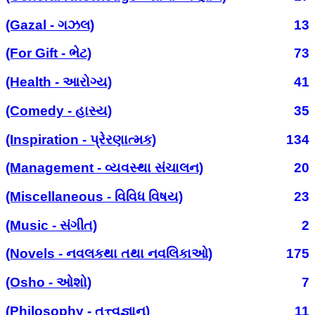
(Gazal - ગઝલ)
13
(For Gift - ભેટ)
73
(Health - આરોગ્ય)
41
(Comedy - હાસ્ય)
35
(Inspiration - પ્રેરણાત્મક)
134
(Management - વ્યવસ્થા સંચાલન)
20
(Miscellaneous - વિવિધ વિષય)
23
(Music - સંગીત)
2
(Novels - નવલકથા તથા નવલિકાઓ)
175
(Osho - ઓશો)
7
(Philosophy - તત્ત્વજ્ઞાન)
11