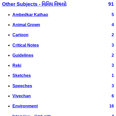
Other Subjects - વિવિધ વિષયો
91
Ambedkar Kathao
5
Animal Grown
4
Cartoon
2
Critical Notes
3
Guidelines
2
Reki
3
Sketches
1
Speeches
3
Vivechan
6
Environment
16