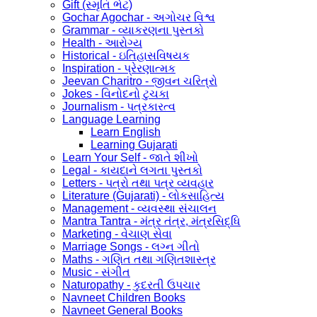
Gift (સ્મૃતિ ભેટ)
Gochar Agochar - અગોચર વિશ્વ
Grammar - વ્યાકરણના પુસ્તકો
Health - આરોગ્ય
Historical - ઇતિહાસવિષયક
Inspiration - પ્રેરણાત્મક
Jeevan Charitro - જીવન ચરિત્રો
Jokes - વિનોદનો ટુચકા
Journalism - પત્રકારત્વ
Language Learning
Learn English
Learning Gujarati
Learn Your Self - જાતે શીખો
Legal - કાયદાને લગતા પુસ્તકો
Letters - પત્રો તથા પત્ર વ્યવહાર
Literature (Gujarati) - લોકસાહિત્ય
Management - વ્યવસ્થા સંચાલન
Mantra Tantra - મંત્ર તંત્ર, મંત્રસિદ્ધિ
Marketing - વેચાણ સેવા
Marriage Songs - લગ્ન ગીતો
Maths - ગણિત તથા ગણિતશાસ્ત્ર
Music - સંગીત
Naturopathy - કુદરતી ઉપચાર
Navneet Children Books
Navneet General Books