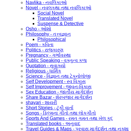
Navlika - નવલિકાઓ
Novel - નવલકથા તથા નવલિકાઓ
Social Novel
Translated Novel
Suspense & Detective
Osho - ઓશો
Philosophy - તત્ત્વજ્ઞાન
Philosophical
Poem - કવિતા
Politics - રાજકારણ
Pregnancy - ગર્ભાવસ્થા
Public Speaking - વક્તુત્વ કળા
Quotation - સુવાક્યો
Religious - ધાર્મિક
Science - વિજ્ઞાન તથા ટેકનોલોજી
Self Development - સ્વ વિકાસ
Self Improvement - જીવન-વિકાસ
Sex Education - જાતીય માર્ગદર્શન
Share Bazar - શેરબજાર માર્ગદર્શન
shayari - શાયરી
Short Stories - ટૂંકી વાર્તા
Songs - ફિલ્મના ગીતો તથા લોકગીતો
Sports And Games - રમત ગમત તથા ખેલ કૂદ
Translated books - અનુવાદ
Travel Guides & Maps - પ્રવાસ માર્ગદર્શન તથા નક્શા