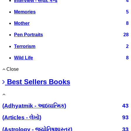
Interview - સંવાદ કળા
4
Memories
5
Mother
8
Pen Portraits
28
Terrorism
2
Wild Life
8
Close
Best Sellers Books
(Adhyatmik - આધ્યાત્મિક)
43
(Articles - લેખો)
93
(Astrology - જ્યોતિષશાસ્ત્ર)
33