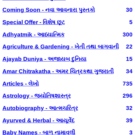
Coming Soon - નવા આવનારા પુસ્તકો
30
Special Offer - વિશેષ છૂટ
5
Adhyatmik - આધ્યાત્મિક
300
Agriculture & Gardening - ખેતી તથા બાગવાની
22
Ajayab Duniya - અજાયબ દુનિયા
15
Amar Chitrakatha - અમર ચિત્રકથા ગુજરાતી
34
Articles - લેખો
735
Astrology - જ્યોતિષશાસ્ત્ર
296
Autobiography - આત્મચરિત્ર
32
Ayurved & Herbal - આયૂર્વેદ
39
Baby Names - બાળ નામાવલી
3