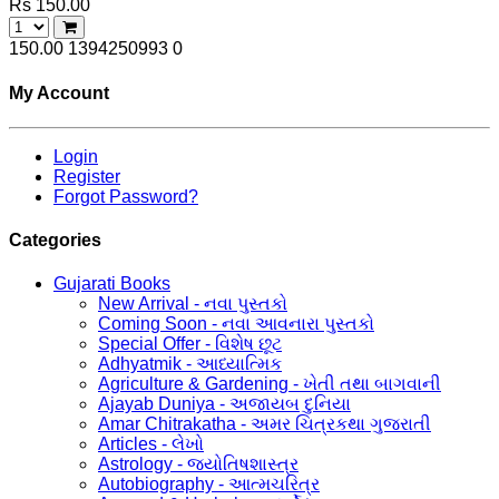
Rs 150.00
150.00
1394250993
0
My Account
Login
Register
Forgot Password?
Categories
Gujarati Books
New Arrival - નવા પુસ્તકો
Coming Soon - નવા આવનારા પુસ્તકો
Special Offer - વિશેષ છૂટ
Adhyatmik - આધ્યાત્મિક
Agriculture & Gardening - ખેતી તથા બાગવાની
Ajayab Duniya - અજાયબ દુનિયા
Amar Chitrakatha - અમર ચિત્રકથા ગુજરાતી
Articles - લેખો
Astrology - જ્યોતિષશાસ્ત્ર
Autobiography - આત્મચરિત્ર