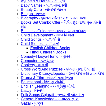
Ayurved & Herbal - આયૂર્વેદ
Baby Names - બાળ નામાવલી
Beauty Care - સૌન્દર્ય જતન
Bhajan - ભજન
Biography - જીવન ચરિત્ર તથા આત્મકથા
Books Set Combo Offer - વિશેષ છૂટ વાળા પુસ્તકોનો
સેટ
Business Guidance - વ્યવસાય માર્ગદર્શન
Child Development - બાળ વિકાસ
Child Songs - બાળ ગીતો
Child Stories - બાળવાર્તા
English Children Books
Hindi Children Books
Comedy-Hasya-Humor - હાસ્ય
Computer - કમ્પ્યુટર
Cookery - વાનગી
Cross Word And Puzzles - કોયડા તથા ઉખાણાં
Dictionary & Encyclopedia - શબ્દકોશ તથા જ્ઞાનકોશ
Drama & Film - નાટકો તથા ફિલ્મ
Educational - શિક્ષણ સંબંધી
English Learning - અંગ્રેજી શીખો
Essay - નિબંધો
Folk Songs Gujarati - ગુજરાતી લોકગીત
General Knowledge - સામાન્ય જ્ઞાન
Gazal - ગઝલ