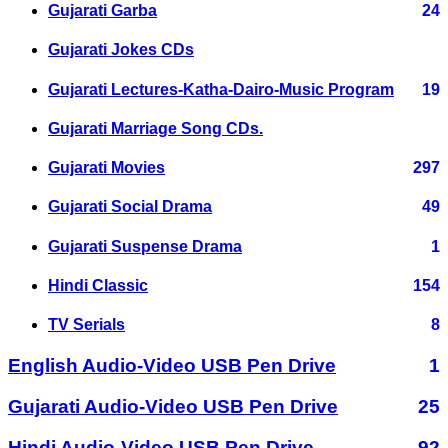
Gujarati Garba
24
Gujarati Jokes CDs
Gujarati Lectures-Katha-Dairo-Music Program
19
Gujarati Marriage Song CDs.
Gujarati Movies
297
Gujarati Social Drama
49
Gujarati Suspense Drama
1
Hindi Classic
154
TV Serials
8
English Audio-Video USB Pen Drive
1
Gujarati Audio-Video USB Pen Drive
25
Hindi Audio-Video USB Pen Drive
92