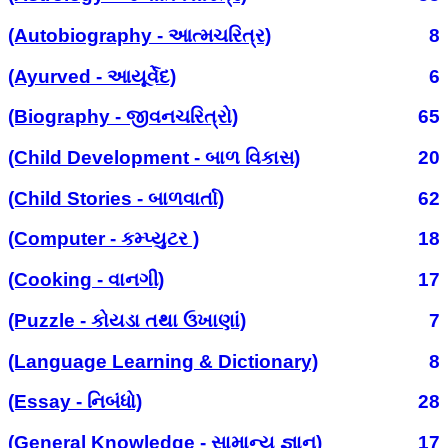
(Autobiography - આત્મચરિત્ર)
8
(Ayurved - આયૂર્વેદ)
6
(Biography - જીવનચરિત્રો)
65
(Child Development - બાળ વિકાસ)
20
(Child Stories - બાળવાર્તા)
62
(Computer - કમ્પ્યુટર )
18
(Cooking - વાનગી)
17
(Puzzle - કોયડા તથા ઉખાણાં)
7
(Language Learning & Dictionary)
8
(Essay - નિબંધો)
28
(General Knowledge - સામાન્ય જ્ઞાન)
17