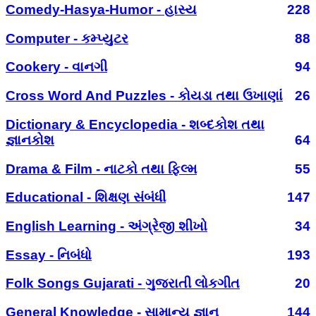
Comedy-Hasya-Humor - હાસ્ય
228
Computer - કમ્પ્યુટર
88
Cookery - વાનગી
94
Cross Word And Puzzles - કોયડા તથા ઉખાણાં
26
Dictionary & Encyclopedia - શબ્દકોશ તથા
જ્ઞાનકોશ
64
Drama & Film - નાટકો તથા ફિલ્મ
55
Educational - શિક્ષણ સંબંધી
147
English Learning - અંગ્રેજી શીખો
34
Essay - નિબંધો
193
Folk Songs Gujarati - ગુજરાતી લોકગીત
20
General Knowledge - સામાન્ય જ્ઞાન
144