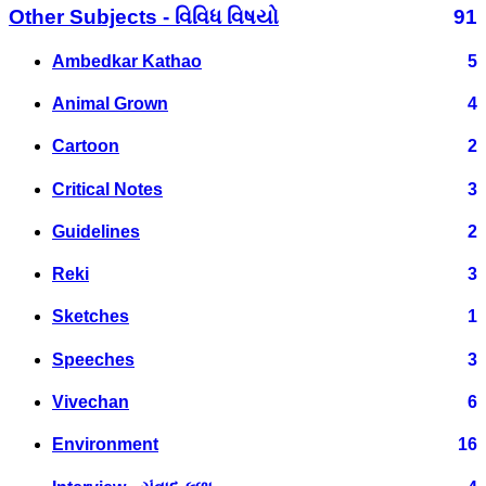
Other Subjects - વિવિધ વિષયો
91
Ambedkar Kathao
5
Animal Grown
4
Cartoon
2
Critical Notes
3
Guidelines
2
Reki
3
Sketches
1
Speeches
3
Vivechan
6
Environment
16