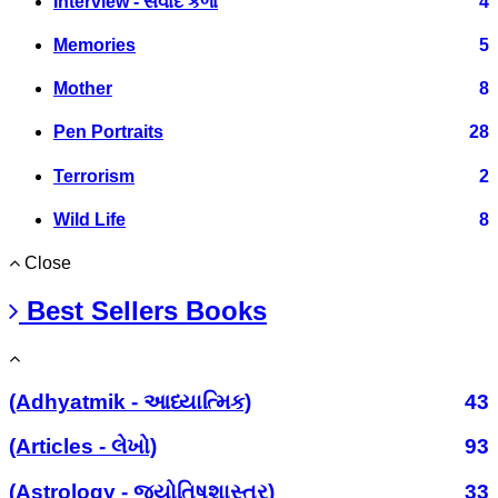
Interview - સંવાદ કળા
4
Memories
5
Mother
8
Pen Portraits
28
Terrorism
2
Wild Life
8
Close
Best Sellers Books
(Adhyatmik - આધ્યાત્મિક)
43
(Articles - લેખો)
93
(Astrology - જ્યોતિષશાસ્ત્ર)
33