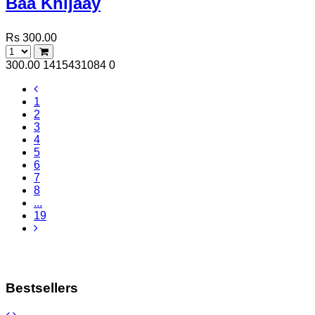
Baa Khijaay
Rs 300.00
300.00
1415431084
0
1
2
3
4
5
6
7
8
...
19
Bestsellers