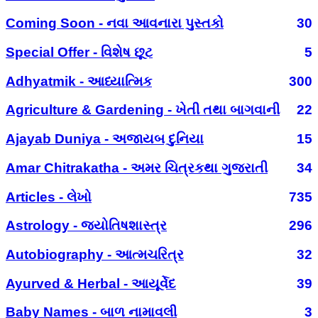
Coming Soon - નવા આવનારા પુસ્તકો
30
Special Offer - વિશેષ છૂટ
5
Adhyatmik - આધ્યાત્મિક
300
Agriculture & Gardening - ખેતી તથા બાગવાની
22
Ajayab Duniya - અજાયબ દુનિયા
15
Amar Chitrakatha - અમર ચિત્રકથા ગુજરાતી
34
Articles - લેખો
735
Astrology - જ્યોતિષશાસ્ત્ર
296
Autobiography - આત્મચરિત્ર
32
Ayurved & Herbal - આયૂર્વેદ
39
Baby Names - બાળ નામાવલી
3