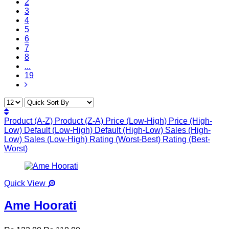
2
3
4
5
6
7
8
...
19
Product (A-Z)
Product (Z-A)
Price (Low-High)
Price (High-
Low)
Default (Low-High)
Default (High-Low)
Sales (High-
Low)
Sales (Low-High)
Rating (Worst-Best)
Rating (Best-
Worst)
Quick View
Ame Hoorati