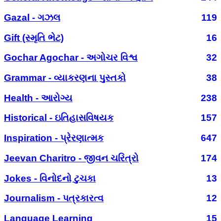
Gazal - ગઝલ
119
Gift (સ્મૃતિ ભેટ)
16
Gochar Agochar - અગોચર વિશ્વ
32
Grammar - વ્યાકરણના પુસ્તકો
38
Health - આરોગ્ય
238
Historical - ઇતિહાસવિષયક
157
Inspiration - પ્રેરણાત્મક
647
Jeevan Charitro - જીવન ચરિત્રો
174
Jokes - વિનોદનો ટુચકા
13
Journalism - પત્રકારત્વ
12
Language Learning
15