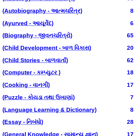
(Autobiography - આત્મચરિત્ર)
8
(Ayurved - આયૂર્વેદ)
6
(Biography - જીવનચરિત્રો)
65
(Child Development - બાળ વિકાસ)
20
(Child Stories - બાળવાર્તા)
62
(Computer - કમ્પ્યુટર )
18
(Cooking - વાનગી)
17
(Puzzle - કોયડા તથા ઉખાણાં)
7
(Language Learning & Dictionary)
8
(Essay - નિબંધો)
28
(General Knowledge - સામાન્ય જ્ઞાન)
17