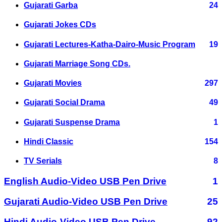
Gujarati Garba
24
Gujarati Jokes CDs
Gujarati Lectures-Katha-Dairo-Music Program
19
Gujarati Marriage Song CDs.
Gujarati Movies
297
Gujarati Social Drama
49
Gujarati Suspense Drama
1
Hindi Classic
154
TV Serials
8
English Audio-Video USB Pen Drive
1
Gujarati Audio-Video USB Pen Drive
25
Hindi Audio-Video USB Pen Drive
92