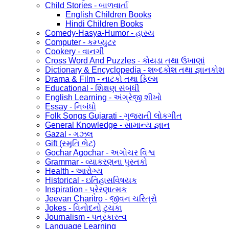
Child Stories - બાળવાર્તા
English Children Books
Hindi Children Books
Comedy-Hasya-Humor - હાસ્ય
Computer - કમ્પ્યુટર
Cookery - વાનગી
Cross Word And Puzzles - કોયડા તથા ઉખાણાં
Dictionary & Encyclopedia - શબ્દકોશ તથા જ્ઞાનકોશ
Drama & Film - નાટકો તથા ફિલ્મ
Educational - શિક્ષણ સંબંધી
English Learning - અંગ્રેજી શીખો
Essay - નિબંધો
Folk Songs Gujarati - ગુજરાતી લોકગીત
General Knowledge - સામાન્ય જ્ઞાન
Gazal - ગઝલ
Gift (સ્મૃતિ ભેટ)
Gochar Agochar - અગોચર વિશ્વ
Grammar - વ્યાકરણના પુસ્તકો
Health - આરોગ્ય
Historical - ઇતિહાસવિષયક
Inspiration - પ્રેરણાત્મક
Jeevan Charitro - જીવન ચરિત્રો
Jokes - વિનોદનો ટુચકા
Journalism - પત્રકારત્વ
Language Learning