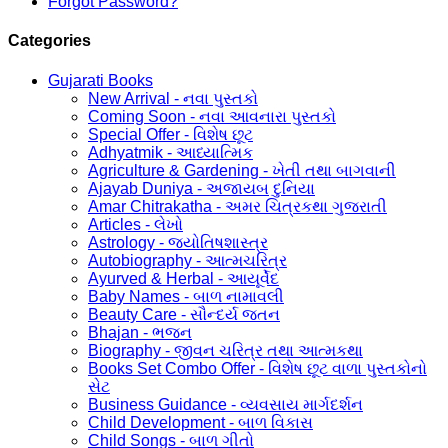
Forgot Password?
Categories
Gujarati Books
New Arrival - નવા પુસ્તકો
Coming Soon - નવા આવનારા પુસ્તકો
Special Offer - વિશેષ છૂટ
Adhyatmik - આધ્યાત્મિક
Agriculture & Gardening - ખેતી તથા બાગવાની
Ajayab Duniya - અજાયબ દુનિયા
Amar Chitrakatha - અમર ચિત્રકથા ગુજરાતી
Articles - લેખો
Astrology - જ્યોતિષશાસ્ત્ર
Autobiography - આત્મચરિત્ર
Ayurved & Herbal - આયૂર્વેદ
Baby Names - બાળ નામાવલી
Beauty Care - સૌન્દર્ય જતન
Bhajan - ભજન
Biography - જીવન ચરિત્ર તથા આત્મકથા
Books Set Combo Offer - વિશેષ છૂટ વાળા પુસ્તકોનો
સેટ
Business Guidance - વ્યવસાય માર્ગદર્શન
Child Development - બાળ વિકાસ
Child Songs - બાળ ગીતો