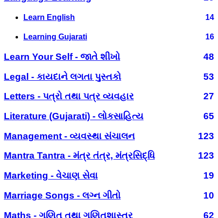
Learn English
14
Learning Gujarati
16
Learn Your Self - જાતે શીખો
48
Legal - કાયદાને લગતા પુસ્તકો
53
Letters - પત્રો તથા પત્ર વ્યવહાર
27
Literature (Gujarati) - લોકસાહિત્ય
65
Management - વ્યવસ્થા સંચાલન
123
Mantra Tantra - મંત્ર તંત્ર, મંત્રસિદ્ધિ
123
Marketing - વેચાણ સેવા
19
Marriage Songs - લગ્ન ગીતો
10
Maths - ગણિત તથા ગણિતશાસ્ત્ર
62