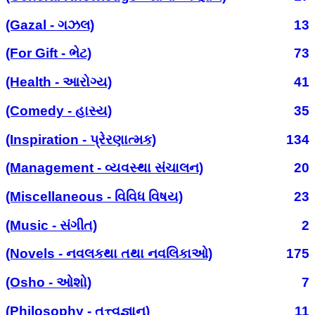
(Gazal - ગઝલ)
13
(For Gift - ભેટ)
73
(Health - આરોગ્ય)
41
(Comedy - હાસ્ય)
35
(Inspiration - પ્રેરણાત્મક)
134
(Management - વ્યવસ્થા સંચાલન)
20
(Miscellaneous - વિવિધ વિષય)
23
(Music - સંગીત)
2
(Novels - નવલકથા તથા નવલિકાઓ)
175
(Osho - ઓશો)
7
(Philosophy - તત્ત્વજ્ઞાન)
11