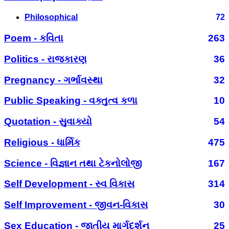
Philosophical
72
Poem - કવિતા
263
Politics - રાજકારણ
36
Pregnancy - ગર્ભાવસ્થા
32
Public Speaking - વક્તુત્વ કળા
10
Quotation - સુવાક્યો
54
Religious - ધાર્મિક
475
Science - વિજ્ઞાન તથા ટેકનોલોજી
167
Self Development - સ્વ વિકાસ
314
Self Improvement - જીવન-વિકાસ
30
Sex Education - જાતીય માર્ગદર્શન
25