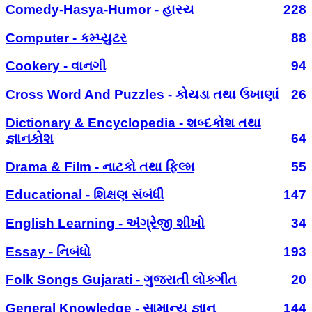
Comedy-Hasya-Humor - હાસ્ય
228
Computer - કમ્પ્યુટર
88
Cookery - વાનગી
94
Cross Word And Puzzles - કોયડા તથા ઉખાણાં
26
Dictionary & Encyclopedia - શબ્દકોશ તથા
જ્ઞાનકોશ
64
Drama & Film - નાટકો તથા ફિલ્મ
55
Educational - શિક્ષણ સંબંધી
147
English Learning - અંગ્રેજી શીખો
34
Essay - નિબંધો
193
Folk Songs Gujarati - ગુજરાતી લોકગીત
20
General Knowledge - સામાન્ય જ્ઞાન
144