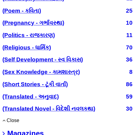
(Poem - કવિતા)
25
(Pregnancy - ગર્ભાવસ્થા)
10
(Politics - રાજકારણ)
11
(Religious - ધાર્મિક)
70
(Self Development - સ્વ વિકાસ)
36
(Sex Knowledge - કામશાસ્ત્ર)
8
(Short Stories - ટૂંકી વાર્તા)
86
(Translated - અનુવાદ)
59
(Translated Novel - વિદેશી નવલકથા)
30
Close
Magazines