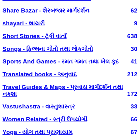
Share Bazar - શેરબજાર માર્ગદર્શન
62
shayari - શાયરી
9
Short Stories - ટૂંકી વાર્તા
638
Songs - ફિલ્મના ગીતો તથા લોકગીતો
30
Sports And Games - રમત ગમત તથા ખેલ કૂદ
41
Translated books - અનુવાદ
212
Travel Guides & Maps - પ્રવાસ માર્ગદર્શન તથા
નક્શા
172
Vastushastra - વાસ્તુશાસ્ત્ર
33
Women Related - સ્ત્રી ઉપયોગી
66
Yoga - યોગ તથા પ્રાણાયામ
67