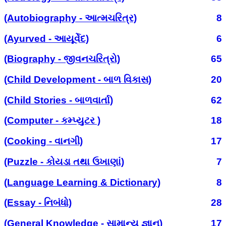
(Autobiography - આત્મચરિત્ર)
8
(Ayurved - આયૂર્વેદ)
6
(Biography - જીવનચરિત્રો)
65
(Child Development - બાળ વિકાસ)
20
(Child Stories - બાળવાર્તા)
62
(Computer - કમ્પ્યુટર )
18
(Cooking - વાનગી)
17
(Puzzle - કોયડા તથા ઉખાણાં)
7
(Language Learning & Dictionary)
8
(Essay - નિબંધો)
28
(General Knowledge - સામાન્ય જ્ઞાન)
17