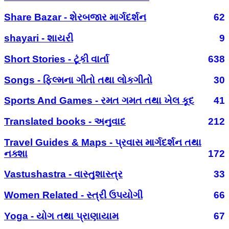
Share Bazar - શેરબજાર માર્ગદર્શન
62
shayari - શાયરી
9
Short Stories - ટૂંકી વાર્તા
638
Songs - ફિલ્મના ગીતો તથા લોકગીતો
30
Sports And Games - રમત ગમત તથા ખેલ કૂદ
41
Translated books - અનુવાદ
212
Travel Guides & Maps - પ્રવાસ માર્ગદર્શન તથા
નક્શા
172
Vastushastra - વાસ્તુશાસ્ત્ર
33
Women Related - સ્ત્રી ઉપયોગી
66
Yoga - યોગ તથા પ્રાણાયામ
67