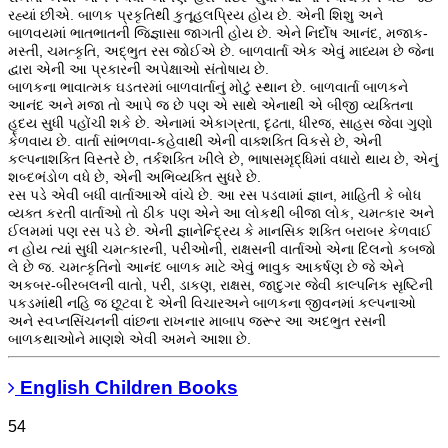
રહ્યાં છીએ. બાળક પ્રકૃતિથી કુતૂહલપ્રિય હોય છે. એની શિશુ અને
બાળવયમાં ભાતભાતની જિજ્ઞાસા જાગતી હોય છે. એને નિર્દોષ આનંદ, મજાક-
મસ્તી, ચમત્કૃતિ, અદ્ભુત રસ જોઈએ છે. બાળવાર્તા એક એવું માધ્યમ છે જેના
દ્વારા એની આ પ્રકારની અપેક્ષાઓ સંતોષાય છે.
બાળકના ભાવાત્મક ઘડતરમાં બાળવાર્તાનું મોટું સ્થાન છે. બાળવાર્તા બાળકને
આનંદ અને મજા તો આપે જ છે પણ એ સાથે એનાથી એ બીજી વ્યક્તિના
હૃદય સુધી પહોંચી શકે છે. એનામાં એકાગ્રતા, દૃઢતા, ધીરજ, સાહસ જેવા ગુણો
કેળવાય છે. વાર્તા સાંભળવા-કહેવાથી એની વાક્શક્તિ વિકસે છે, એની
કલ્પનાશક્તિ વિસ્તરે છે, તર્કશક્તિ ખીલે છે, ભાષાસમૃદ્ધિમાં વધારો થાય છે, એનું
શબ્દભંડોળ વધે છે, એની અભિવ્યક્તિ સુધરે છે.
રસ પડે એવી બધી વાર્તાઆએે વાંચે છે. આ રસ પડવામાં જ્ઞાન, માહિતી કે બોધ
વ્યક્ત કરતી વાર્તાઓ તો ઠીક પણ એને આ લોકથી બીજા લોક, ચમત્કાર અને
ઈલમમાં પણ રસ પડે છે. એની જ્ઞાનેન્દ્રિય કે માનસિક શક્તિ બરાબર કેળવાઈ
ન હોય ત્યાં સુધી ચમત્કારની, પરીઓની, રાક્ષસની વાર્તાઓ એના દિલનો કબજો
લે છે જ. ચમત્કૃતિનો આનંદ બાળક માટે એવું ભાવુક આકર્ષણ છે જે એને
અકબર-બીરબલની વાતો, પરી, ડાકણ, રાક્ષસ, જાદુગર જેવી કાલ્પનિક સૃષ્ટિની
પકડમાંથી નહિ જ છૂટવા દે એની વિચારઅને બાળકના જીવનમાં કલ્પનાઓ
અને સ્વપ્નસિંચનની વાંછના રાખનાર માબાપ જરૂર આ અદભુત રસની
બાળકથાઓને માણશે એવી અમને આશા છે.
English Children Books
54