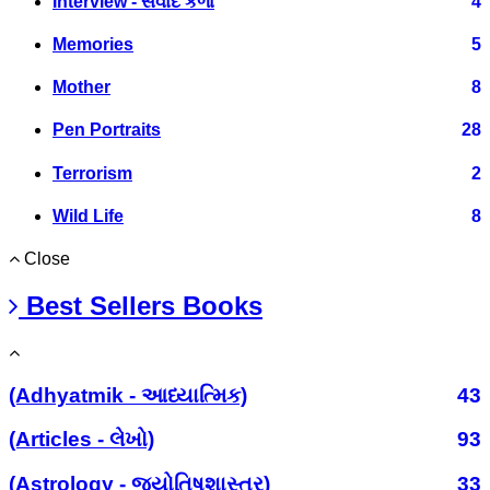
Interview - સંવાદ કળા
4
Memories
5
Mother
8
Pen Portraits
28
Terrorism
2
Wild Life
8
Close
Best Sellers Books
(Adhyatmik - આધ્યાત્મિક)
43
(Articles - લેખો)
93
(Astrology - જ્યોતિષશાસ્ત્ર)
33