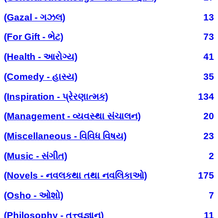
(Gazal - ગઝલ)
13
(For Gift - ભેટ)
73
(Health - આરોગ્ય)
41
(Comedy - હાસ્ય)
35
(Inspiration - પ્રેરણાત્મક)
134
(Management - વ્યવસ્થા સંચાલન)
20
(Miscellaneous - વિવિધ વિષય)
23
(Music - સંગીત)
2
(Novels - નવલકથા તથા નવલિકાઓ)
175
(Osho - ઓશો)
7
(Philosophy - તત્ત્વજ્ઞાન)
11