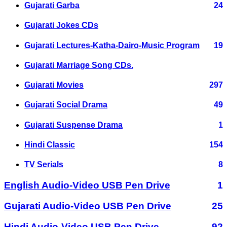
Gujarati Garba
24
Gujarati Jokes CDs
Gujarati Lectures-Katha-Dairo-Music Program
19
Gujarati Marriage Song CDs.
Gujarati Movies
297
Gujarati Social Drama
49
Gujarati Suspense Drama
1
Hindi Classic
154
TV Serials
8
English Audio-Video USB Pen Drive
1
Gujarati Audio-Video USB Pen Drive
25
Hindi Audio-Video USB Pen Drive
92