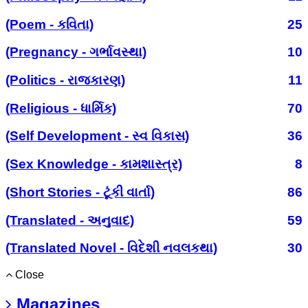
(Poem - કવિતા)
25
(Pregnancy - ગર્ભાવસ્થા)
10
(Politics - રાજકારણ)
11
(Religious - ધાર્મિક)
70
(Self Development - સ્વ વિકાસ)
36
(Sex Knowledge - કામશાસ્ત્ર)
8
(Short Stories - ટૂંકી વાર્તા)
86
(Translated - અનુવાદ)
59
(Translated Novel - વિદેશી નવલકથા)
30
Close
Magazines