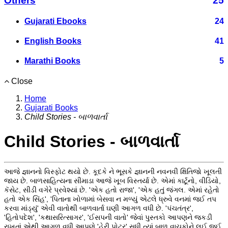
Others
25
Gujarati Ebooks
24
English Books
41
Marathi Books
5
Close
Home
Gujarati Books
Child Stories - બાળવાર્તા
Child Stories - બાળવાર્તા
આજે જ્ઞાનનો વિસ્ફોટ થયો છે. કૂદકે ને ભૂસકે જ્ઞાનની નવનવી ક્ષિતિજો ખૂલતી
જાય છે. બાળસાહિત્યના સીમાડા આજે ખૂબ વિસ્તર્યા છે. એમાં કાર્ટૂનો, વીડિયો,
કૅસેટ, સીડી વગેરે પ્રવેશ્યાં છે. 'એક હતો રાજા', 'એક હતું જંગલ. એમાં રહેતો
હતો એક સિંહ', 'પિતાના ખોળામાં બેસવા ન મળ્યું એટલે ધ્રુવે વનમાં જઈ તપ
કરવા માંડ્યું' એવી વાતોથી બાળવાર્તા ઘણી આગળ વધી છે. 'પંચતંત્ર',
'હિતોપદેશ', 'કથાસરિત્સાગર', 'ઈસપની વાતો' જેવાં પુસ્તકો આપણને જકડી
રાખતાં એથી આગળ વધી આપણે 'હેરી પોટર' સુધી ત્યાં બાળ વાચકોને લઈ જઈ