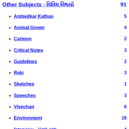
Other Subjects - વિવિધ વિષયો
91
Ambedkar Kathao
5
Animal Grown
4
Cartoon
2
Critical Notes
3
Guidelines
2
Reki
3
Sketches
1
Speeches
3
Vivechan
6
Environment
16