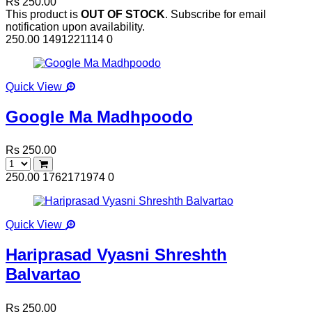
Rs 250.00
This product is
OUT OF STOCK
. Subscribe for email
notification upon availability.
250.00
1491221114
0
Quick View
Google Ma Madhpoodo
Rs 250.00
250.00
1762171974
0
Quick View
Hariprasad Vyasni Shreshth
Balvartao
Rs 250.00