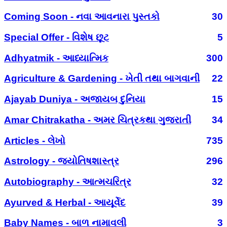
Coming Soon - નવા આવનારા પુસ્તકો
30
Special Offer - વિશેષ છૂટ
5
Adhyatmik - આધ્યાત્મિક
300
Agriculture & Gardening - ખેતી તથા બાગવાની
22
Ajayab Duniya - અજાયબ દુનિયા
15
Amar Chitrakatha - અમર ચિત્રકથા ગુજરાતી
34
Articles - લેખો
735
Astrology - જ્યોતિષશાસ્ત્ર
296
Autobiography - આત્મચરિત્ર
32
Ayurved & Herbal - આયૂર્વેદ
39
Baby Names - બાળ નામાવલી
3