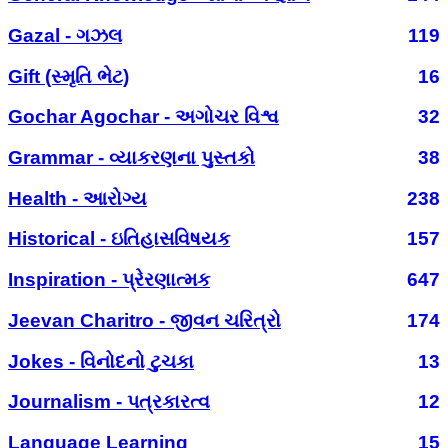
Gazal - ગઝલ
119
Gift (સ્મૃતિ ભેટ)
16
Gochar Agochar - અગોચર વિશ્વ
32
Grammar - વ્યાકરણના પુસ્તકો
38
Health - આરોગ્ય
238
Historical - ઇતિહાસવિષયક
157
Inspiration - પ્રેરણાત્મક
647
Jeevan Charitro - જીવન ચરિત્રો
174
Jokes - વિનોદનો ટુચકા
13
Journalism - પત્રકારત્વ
12
Language Learning
15