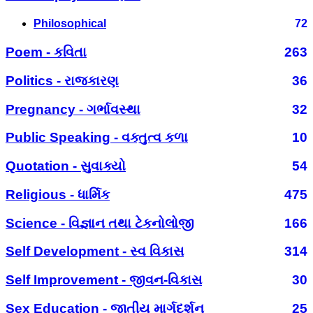
Philosophical
72
Poem - કવિતા
263
Politics - રાજકારણ
36
Pregnancy - ગર્ભાવસ્થા
32
Public Speaking - વક્તુત્વ કળા
10
Quotation - સુવાક્યો
54
Religious - ધાર્મિક
475
Science - વિજ્ઞાન તથા ટેકનોલોજી
166
Self Development - સ્વ વિકાસ
314
Self Improvement - જીવન-વિકાસ
30
Sex Education - જાતીય માર્ગદર્શન
25