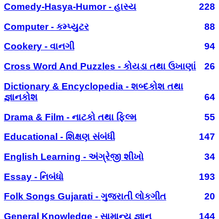
Comedy-Hasya-Humor - હાસ્ય
228
Computer - કમ્પ્યુટર
88
Cookery - વાનગી
94
Cross Word And Puzzles - કોયડા તથા ઉખાણાં
26
Dictionary & Encyclopedia - શબ્દકોશ તથા
જ્ઞાનકોશ
64
Drama & Film - નાટકો તથા ફિલ્મ
55
Educational - શિક્ષણ સંબંધી
147
English Learning - અંગ્રેજી શીખો
34
Essay - નિબંધો
193
Folk Songs Gujarati - ગુજરાતી લોકગીત
20
General Knowledge - સામાન્ય જ્ઞાન
144