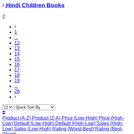
Hindi Children Books
2
1
...
12
13
14
15
16
17
18
19
...
28
Product (A-Z)
Product (Z-A)
Price (Low-High)
Price (High-
Low)
Default (Low-High)
Default (High-Low)
Sales (High-
Low)
Sales (Low-High)
Rating (Worst-Best)
Rating (Best-