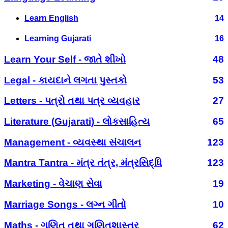
Learn English
14
Learning Gujarati
16
Learn Your Self - જાતે શીખો
48
Legal - કાયદાને લગતા પુસ્તકો
53
Letters - પત્રો તથા પત્ર વ્યવહાર
27
Literature (Gujarati) - લોકસાહિત્ય
65
Management - વ્યવસ્થા સંચાલન
123
Mantra Tantra - મંત્ર તંત્ર, મંત્રસિદ્ધિ
123
Marketing - વેચાણ સેવા
19
Marriage Songs - લગ્ન ગીતો
10
Maths - ગણિત તથા ગણિતશાસ્ત્ર
62