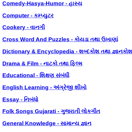
Comedy-Hasya-Humor - હાસ્ય
Computer - કમ્પ્યુટર
Cookery - વાનગી
Cross Word And Puzzles - કોયડા તથા ઉખાણાં
Dictionary & Encyclopedia - શબ્દકોશ તથા જ્ઞાનકો
Drama & Film - નાટકો તથા ફિલ્મ
Educational - શિક્ષણ સંબંધી
English Learning - અંગ્રેજી શીખો
Essay - નિબંધો
Folk Songs Gujarati - ગુજરાતી લોકગીત
General Knowledge - સામાન્ય જ્ઞાન