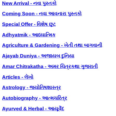
New Arrival - નવા પુસ્તકો
Coming Soon - નવા આવનારા પુસ્તકો
Special Offer - વિશેષ છૂટ
Adhyatmik - આધ્યાત્મિક
Agriculture & Gardening - ખેતી તથા બાગવાની
Ajayab Duniya - અજાયબ દુનિયા
Amar Chitrakatha - અમર ચિત્રકથા ગુજરાતી
Articles - લેખો
Astrology - જ્યોતિષશાસ્ત્ર
Autobiography - આત્મચરિત્ર
Ayurved & Herbal - આયૂર્વેદ