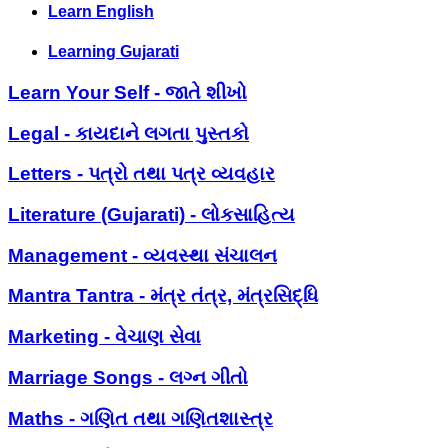
Learn English
Learning Gujarati
Learn Your Self - જાતે શીખો
Legal - કાયદાને લગતા પુસ્તકો
Letters - પત્રો તથા પત્ર વ્યવહાર
Literature (Gujarati) - લોકસાહિત્ય
Management - વ્યવસ્થા સંચાલન
Mantra Tantra - મંત્ર તંત્ર, મંત્રસિદ્ધિ
Marketing - વેચાણ સેવા
Marriage Songs - લગ્ન ગીતો
Maths - ગણિત તથા ગણિતશાસ્ત્ર