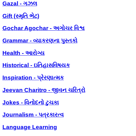
Gazal - ગઝલ
Gift (સ્મૃતિ ભેટ)
Gochar Agochar - અગોચર વિશ્વ
Grammar - વ્યાકરણના પુસ્તકો
Health - આરોગ્ય
Historical - ઇતિહાસવિષયક
Inspiration - પ્રેરણાત્મક
Jeevan Charitro - જીવન ચરિત્રો
Jokes - વિનોદનો ટુચકા
Journalism - પત્રકારત્વ
Language Learning