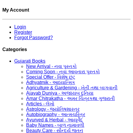
My Account
Login
Register
Forgot Password?
Categories
Gujarati Books
New Arrival - નવા પુસ્તકો
Coming Soon - નવા આવનારા પુસ્તકો
Special Offer - વિશેષ છૂટ
Adhyatmik - આધ્યાત્મિક
Agriculture & Gardening - ખેતી તથા બાગવાની
Ajayab Duniya - અજાયબ દુનિયા
Amar Chitrakatha - અમર ચિત્રકથા ગુજરાતી
Articles - લેખો
Astrology - જ્યોતિષશાસ્ત્ર
Autobiography - આત્મચરિત્ર
Ayurved & Herbal - આયૂર્વેદ
Baby Names - બાળ નામાવલી
Beauty Care - સૌન્દર્ય જતન