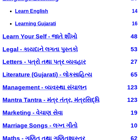
Learn English
14
Learning Gujarati
16
Learn Your Self - જાતે શીખો
48
Legal - કાયદાને લગતા પુસ્તકો
53
Letters - પત્રો તથા પત્ર વ્યવહાર
27
Literature (Gujarati) - લોકસાહિત્ય
65
Management - વ્યવસ્થા સંચાલન
123
Mantra Tantra - મંત્ર તંત્ર, મંત્રસિદ્ધિ
123
Marketing - વેચાણ સેવા
19
Marriage Songs - લગ્ન ગીતો
10
Maths - ગણિત તથા ગણિતશાસ્ત્ર
62