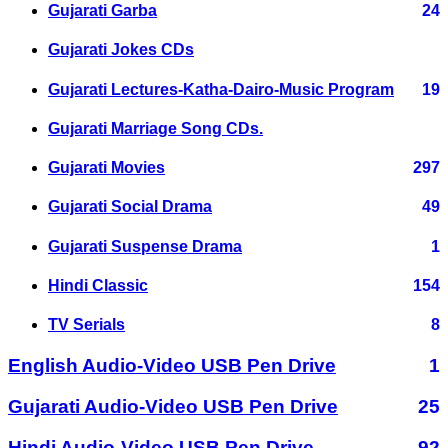
Gujarati Garba
24
Gujarati Jokes CDs
Gujarati Lectures-Katha-Dairo-Music Program
19
Gujarati Marriage Song CDs.
Gujarati Movies
297
Gujarati Social Drama
49
Gujarati Suspense Drama
1
Hindi Classic
154
TV Serials
8
English Audio-Video USB Pen Drive
1
Gujarati Audio-Video USB Pen Drive
25
Hindi Audio-Video USB Pen Drive
92