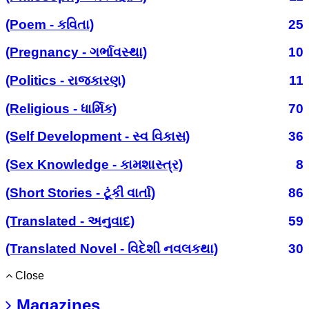
(Poem - કવિતા)
25
(Pregnancy - ગર્ભાવસ્થા)
10
(Politics - રાજકારણ)
11
(Religious - ધાર્મિક)
70
(Self Development - સ્વ વિકાસ)
36
(Sex Knowledge - કામશાસ્ત્ર)
8
(Short Stories - ટૂંકી વાર્તા)
86
(Translated - અનુવાદ)
59
(Translated Novel - વિદેશી નવલકથા)
30
Close
Magazines