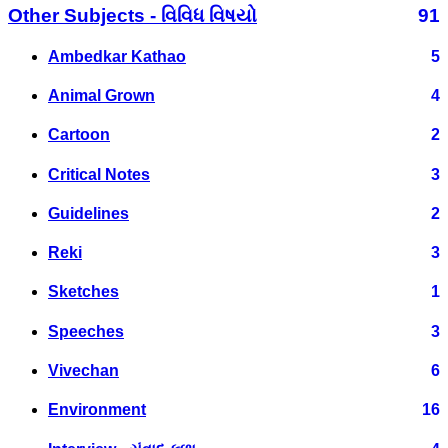
Other Subjects - વિવિધ વિષયો
91
Ambedkar Kathao
5
Animal Grown
4
Cartoon
2
Critical Notes
3
Guidelines
2
Reki
3
Sketches
1
Speeches
3
Vivechan
6
Environment
16