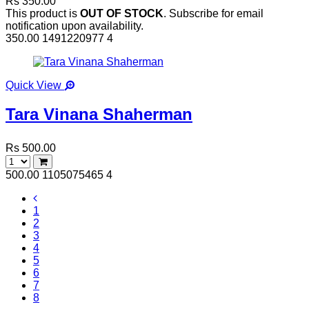
Rs 350.00
This product is
OUT OF STOCK
. Subscribe for email
notification upon availability.
350.00
1491220977
4
Quick View
Tara Vinana Shaherman
Rs 500.00
500.00
1105075465
4
1
2
3
4
5
6
7
8