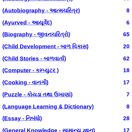
(Autobiography - આત્મચરિત્ર)
8
(Ayurved - આયૂર્વેદ)
6
(Biography - જીવનચરિત્રો)
65
(Child Development - બાળ વિકાસ)
20
(Child Stories - બાળવાર્તા)
62
(Computer - કમ્પ્યુટર )
18
(Cooking - વાનગી)
17
(Puzzle - કોયડા તથા ઉખાણાં)
7
(Language Learning & Dictionary)
8
(Essay - નિબંધો)
28
(General Knowledge - સામાન્ય જ્ઞાન)
17