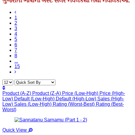
ગુજરાતી ભાષાની બેસ્ટ સેલર નવલકથા તથા નવલિકાઓ.
1
2
3
4
5
6
7
8
...
15
Product (A-Z)
Product (Z-A)
Price (Low-High)
Price (High-
Low)
Default (Low-High)
Default (High-Low)
Sales (High-
Low)
Sales (Low-High)
Rating (Worst-Best)
Rating (Best-
Worst)
Quick View