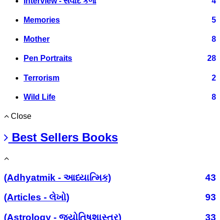
Interview - સંવાદ કળા
4
Memories
5
Mother
8
Pen Portraits
28
Terrorism
2
Wild Life
8
Close
Best Sellers Books
(Adhyatmik - આધ્યાત્મિક)
43
(Articles - લેખો)
93
(Astrology - જ્યોતિષશાસ્ત્ર)
33