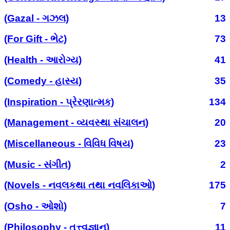
(Gazal - ગઝલ)
13
(For Gift - ભેટ)
73
(Health - આરોગ્ય)
41
(Comedy - હાસ્ય)
35
(Inspiration - પ્રેરણાત્મક)
134
(Management - વ્યવસ્થા સંચાલન)
20
(Miscellaneous - વિવિધ વિષય)
23
(Music - સંગીત)
2
(Novels - નવલકથા તથા નવલિકાઓ)
175
(Osho - ઓશો)
7
(Philosophy - તત્ત્વજ્ઞાન)
11