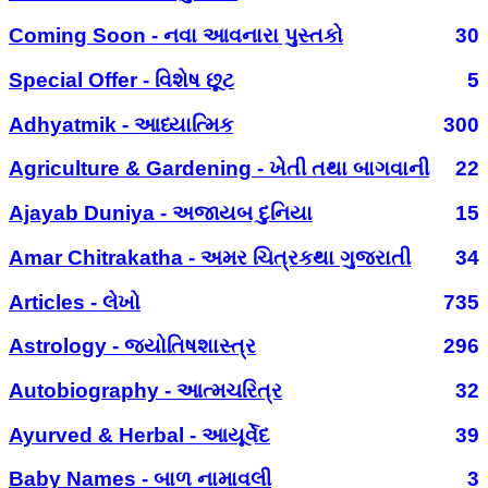
Coming Soon - નવા આવનારા પુસ્તકો
30
Special Offer - વિશેષ છૂટ
5
Adhyatmik - આધ્યાત્મિક
300
Agriculture & Gardening - ખેતી તથા બાગવાની
22
Ajayab Duniya - અજાયબ દુનિયા
15
Amar Chitrakatha - અમર ચિત્રકથા ગુજરાતી
34
Articles - લેખો
735
Astrology - જ્યોતિષશાસ્ત્ર
296
Autobiography - આત્મચરિત્ર
32
Ayurved & Herbal - આયૂર્વેદ
39
Baby Names - બાળ નામાવલી
3