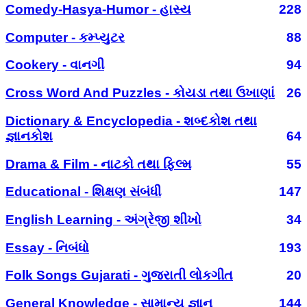
Comedy-Hasya-Humor - હાસ્ય
228
Computer - કમ્પ્યુટર
88
Cookery - વાનગી
94
Cross Word And Puzzles - કોયડા તથા ઉખાણાં
26
Dictionary & Encyclopedia - શબ્દકોશ તથા
જ્ઞાનકોશ
64
Drama & Film - નાટકો તથા ફિલ્મ
55
Educational - શિક્ષણ સંબંધી
147
English Learning - અંગ્રેજી શીખો
34
Essay - નિબંધો
193
Folk Songs Gujarati - ગુજરાતી લોકગીત
20
General Knowledge - સામાન્ય જ્ઞાન
144