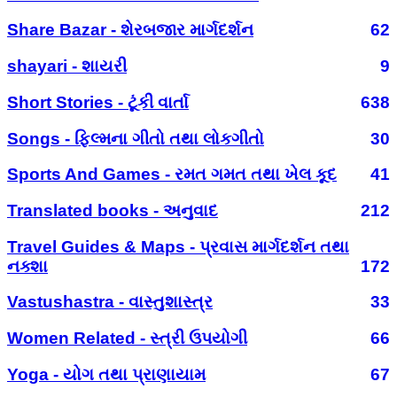
Share Bazar - શેરબજાર માર્ગદર્શન
62
shayari - શાયરી
9
Short Stories - ટૂંકી વાર્તા
638
Songs - ફિલ્મના ગીતો તથા લોકગીતો
30
Sports And Games - રમત ગમત તથા ખેલ કૂદ
41
Translated books - અનુવાદ
212
Travel Guides & Maps - પ્રવાસ માર્ગદર્શન તથા
નક્શા
172
Vastushastra - વાસ્તુશાસ્ત્ર
33
Women Related - સ્ત્રી ઉપયોગી
66
Yoga - યોગ તથા પ્રાણાયામ
67