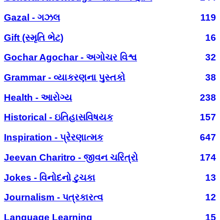
Gazal - ગઝલ
119
Gift (સ્મૃતિ ભેટ)
16
Gochar Agochar - અગોચર વિશ્વ
32
Grammar - વ્યાકરણના પુસ્તકો
38
Health - આરોગ્ય
238
Historical - ઇતિહાસવિષયક
157
Inspiration - પ્રેરણાત્મક
647
Jeevan Charitro - જીવન ચરિત્રો
174
Jokes - વિનોદનો ટુચકા
13
Journalism - પત્રકારત્વ
12
Language Learning
15