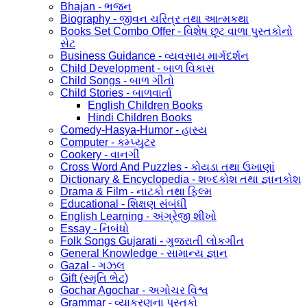
Bhajan - ભજન
Biography - જીવન ચરિત્ર તથા આત્મકથા
Books Set Combo Offer - વિશેષ છૂટ વાળા પુસ્તકોનો
સેટ
Business Guidance - વ્યવસાય માર્ગદર્શન
Child Development - બાળ વિકાસ
Child Songs - બાળ ગીતો
Child Stories - બાળવાર્તા
English Children Books
Hindi Children Books
Comedy-Hasya-Humor - હાસ્ય
Computer - કમ્પ્યુટર
Cookery - વાનગી
Cross Word And Puzzles - કોયડા તથા ઉખાણાં
Dictionary & Encyclopedia - શબ્દકોશ તથા જ્ઞાનકોશ
Drama & Film - નાટકો તથા ફિલ્મ
Educational - શિક્ષણ સંબંધી
English Learning - અંગ્રેજી શીખો
Essay - નિબંધો
Folk Songs Gujarati - ગુજરાતી લોકગીત
General Knowledge - સામાન્ય જ્ઞાન
Gazal - ગઝલ
Gift (સ્મૃતિ ભેટ)
Gochar Agochar - અગોચર વિશ્વ
Grammar - વ્યાકરણના પુસ્તકો