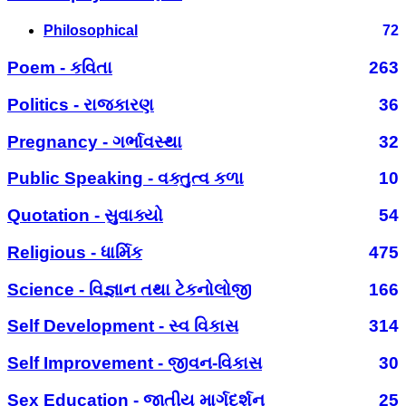
Philosophical
72
Poem - કવિતા
263
Politics - રાજકારણ
36
Pregnancy - ગર્ભાવસ્થા
32
Public Speaking - વક્તુત્વ કળા
10
Quotation - સુવાક્યો
54
Religious - ધાર્મિક
475
Science - વિજ્ઞાન તથા ટેકનોલોજી
166
Self Development - સ્વ વિકાસ
314
Self Improvement - જીવન-વિકાસ
30
Sex Education - જાતીય માર્ગદર્શન
25