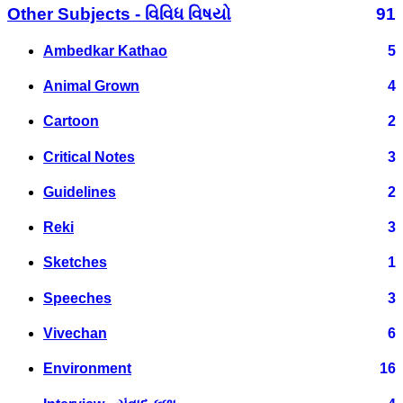
Other Subjects - વિવિધ વિષયો
91
Ambedkar Kathao
5
Animal Grown
4
Cartoon
2
Critical Notes
3
Guidelines
2
Reki
3
Sketches
1
Speeches
3
Vivechan
6
Environment
16