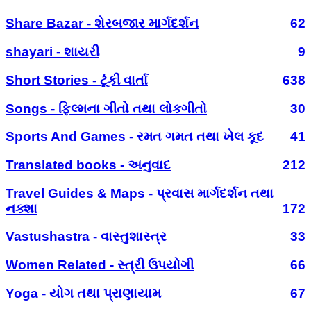
Share Bazar - શેરબજાર માર્ગદર્શન
62
shayari - શાયરી
9
Short Stories - ટૂંકી વાર્તા
638
Songs - ફિલ્મના ગીતો તથા લોકગીતો
30
Sports And Games - રમત ગમત તથા ખેલ કૂદ
41
Translated books - અનુવાદ
212
Travel Guides & Maps - પ્રવાસ માર્ગદર્શન તથા
નક્શા
172
Vastushastra - વાસ્તુશાસ્ત્ર
33
Women Related - સ્ત્રી ઉપયોગી
66
Yoga - યોગ તથા પ્રાણાયામ
67