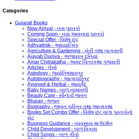
Categories
Gujarati Books
New Arrival - નવા પુસ્તકો
Coming Soon - નવા આવનારા પુસ્તકો
Special Offer - વિશેષ છૂટ
Adhyatmik - આધ્યાત્મિક
Agriculture & Gardening - ખેતી તથા બાગવાની
Ajayab Duniya - અજાયબ દુનિયા
Amar Chitrakatha - અમર ચિત્રકથા ગુજરાતી
Articles - લેખો
Astrology - જ્યોતિષશાસ્ત્ર
Autobiography - આત્મચરિત્ર
Ayurved & Herbal - આયૂર્વેદ
Baby Names - બાળ નામાવલી
Beauty Care - સૌન્દર્ય જતન
Bhajan - ભજન
Biography - જીવન ચરિત્ર તથા આત્મકથા
Books Set Combo Offer - વિશેષ છૂટ વાળા પુસ્તકોનો
સેટ
Business Guidance - વ્યવસાય માર્ગદર્શન
Child Development - બાળ વિકાસ
Child Songs - બાળ ગીતો