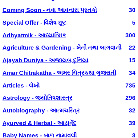
Coming Soon - નવા આવનારા પુસ્તકો
30
Special Offer - વિશેષ છૂટ
5
Adhyatmik - આધ્યાત્મિક
300
Agriculture & Gardening - ખેતી તથા બાગવાની
22
Ajayab Duniya - અજાયબ દુનિયા
15
Amar Chitrakatha - અમર ચિત્રકથા ગુજરાતી
34
Articles - લેખો
735
Astrology - જ્યોતિષશાસ્ત્ર
296
Autobiography - આત્મચરિત્ર
32
Ayurved & Herbal - આયૂર્વેદ
39
Baby Names - બાળ નામાવલી
3