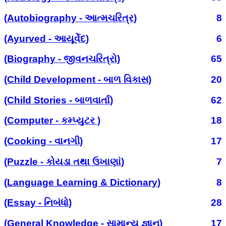
(Autobiography - આત્મચરિત્ર)
8
(Ayurved - આયૂર્વેદ)
6
(Biography - જીવનચરિત્રો)
65
(Child Development - બાળ વિકાસ)
20
(Child Stories - બાળવાર્તા)
62
(Computer - કમ્પ્યુટર )
18
(Cooking - વાનગી)
17
(Puzzle - કોયડા તથા ઉખાણાં)
7
(Language Learning & Dictionary)
8
(Essay - નિબંધો)
28
(General Knowledge - સામાન્ય જ્ઞાન)
17