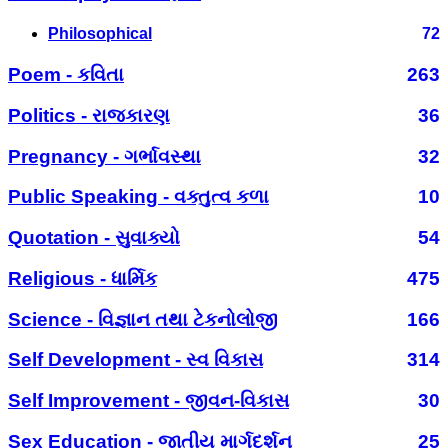
Philosophical
72
Poem - કવિતા
263
Politics - રાજકારણ
36
Pregnancy - ગર્ભાવસ્થા
32
Public Speaking - વક્તુત્વ કળા
10
Quotation - સુવાક્યો
54
Religious - ધાર્મિક
475
Science - વિજ્ઞાન તથા ટેકનોલોજી
166
Self Development - સ્વ વિકાસ
314
Self Improvement - જીવન-વિકાસ
30
Sex Education - જાતીય માર્ગદર્શન
25