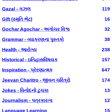
Gazal - ગઝલ
119
Gift (સ્મૃતિ ભેટ)
16
Gochar Agochar - અગોચર વિશ્વ
32
Grammar - વ્યાકરણના પુસ્તકો
38
Health - આરોગ્ય
238
Historical - ઇતિહાસવિષયક
157
Inspiration - પ્રેરણાત્મક
647
Jeevan Charitro - જીવન ચરિત્રો
174
Jokes - વિનોદનો ટુચકા
13
Journalism - પત્રકારત્વ
12
Language Learning
15