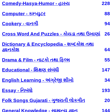
Comedy-Hasya-Humor - હાસ્ય
228
Computer - કમ્પ્યુટર
88
Cookery - વાનગી
94
Cross Word And Puzzles - કોયડા તથા ઉખાણાં
26
Dictionary & Encyclopedia - શબ્દકોશ તથા
જ્ઞાનકોશ
64
Drama & Film - નાટકો તથા ફિલ્મ
55
Educational - શિક્ષણ સંબંધી
147
English Learning - અંગ્રેજી શીખો
34
Essay - નિબંધો
193
Folk Songs Gujarati - ગુજરાતી લોકગીત
20
General Knowledge - સામાન્ય જ્ઞાન
144