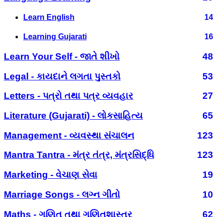
Learn English
14
Learning Gujarati
16
Learn Your Self - જાતે શીખો
48
Legal - કાયદાને લગતા પુસ્તકો
53
Letters - પત્રો તથા પત્ર વ્યવહાર
27
Literature (Gujarati) - લોકસાહિત્ય
65
Management - વ્યવસ્થા સંચાલન
123
Mantra Tantra - મંત્ર તંત્ર, મંત્રસિદ્ધિ
123
Marketing - વેચાણ સેવા
19
Marriage Songs - લગ્ન ગીતો
10
Maths - ગણિત તથા ગણિતશાસ્ત્ર
62