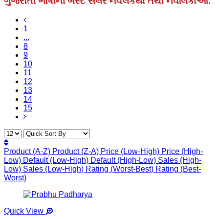
ગુજરાતી ભાષાની બેસ્ટ સેલર નવલકથા તથા નવલિકાઓ.
1
...
8
9
10
11
12
13
14
15
Product (A-Z)
Product (Z-A)
Price (Low-High)
Price (High-
Low)
Default (Low-High)
Default (High-Low)
Sales (High-
Low)
Sales (Low-High)
Rating (Worst-Best)
Rating (Best-
Worst)
Quick View