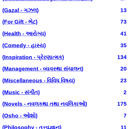
(Gazal - ગઝલ)
13
(For Gift - ભેટ)
73
(Health - આરોગ્ય)
41
(Comedy - હાસ્ય)
35
(Inspiration - પ્રેરણાત્મક)
134
(Management - વ્યવસ્થા સંચાલન)
20
(Miscellaneous - વિવિધ વિષય)
23
(Music - સંગીત)
2
(Novels - નવલકથા તથા નવલિકાઓ)
175
(Osho - ઓશો)
7
(Philosophy - તત્ત્વજ્ઞાન)
11