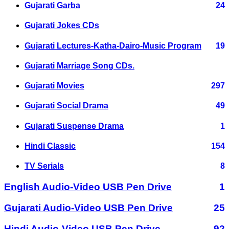
Gujarati Garba
24
Gujarati Jokes CDs
Gujarati Lectures-Katha-Dairo-Music Program
19
Gujarati Marriage Song CDs.
Gujarati Movies
297
Gujarati Social Drama
49
Gujarati Suspense Drama
1
Hindi Classic
154
TV Serials
8
English Audio-Video USB Pen Drive
1
Gujarati Audio-Video USB Pen Drive
25
Hindi Audio-Video USB Pen Drive
92