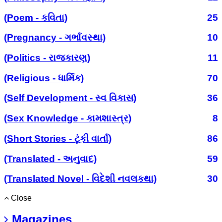
(Poem - કવિતા)
25
(Pregnancy - ગર્ભાવસ્થા)
10
(Politics - રાજકારણ)
11
(Religious - ધાર્મિક)
70
(Self Development - સ્વ વિકાસ)
36
(Sex Knowledge - કામશાસ્ત્ર)
8
(Short Stories - ટૂંકી વાર્તા)
86
(Translated - અનુવાદ)
59
(Translated Novel - વિદેશી નવલકથા)
30
Close
Magazines