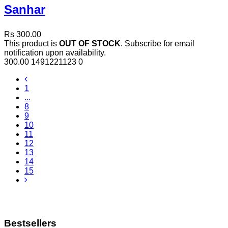
Sanhar
Rs 300.00
This product is
OUT OF STOCK
. Subscribe for email
notification upon availability.
300.00
1491221123
0
1
...
8
9
10
11
12
13
14
15
Bestsellers