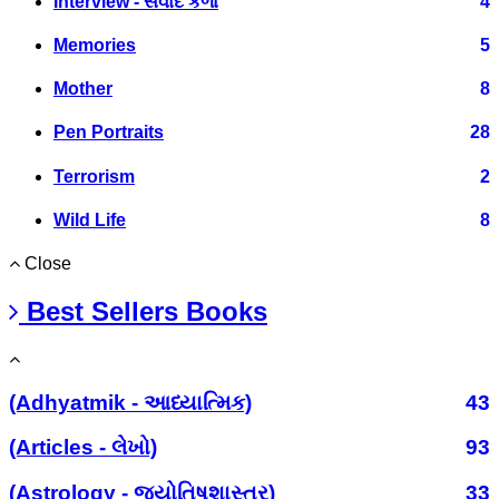
Interview - સંવાદ કળા
4
Memories
5
Mother
8
Pen Portraits
28
Terrorism
2
Wild Life
8
Close
Best Sellers Books
(Adhyatmik - આધ્યાત્મિક)
43
(Articles - લેખો)
93
(Astrology - જ્યોતિષશાસ્ત્ર)
33