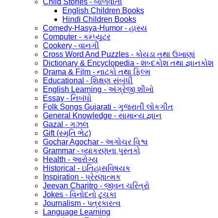
Child Stories - બાળવાર્તા
English Children Books
Hindi Children Books
Comedy-Hasya-Humor - હાસ્ય
Computer - કમ્પ્યુટર
Cookery - વાનગી
Cross Word And Puzzles - કોયડા તથા ઉખાણાં
Dictionary & Encyclopedia - શબ્દકોશ તથા જ્ઞાનકોશ
Drama & Film - નાટકો તથા ફિલ્મ
Educational - શિક્ષણ સંબંધી
English Learning - અંગ્રેજી શીખો
Essay - નિબંધો
Folk Songs Gujarati - ગુજરાતી લોકગીત
General Knowledge - સામાન્ય જ્ઞાન
Gazal - ગઝલ
Gift (સ્મૃતિ ભેટ)
Gochar Agochar - અગોચર વિશ્વ
Grammar - વ્યાકરણના પુસ્તકો
Health - આરોગ્ય
Historical - ઇતિહાસવિષયક
Inspiration - પ્રેરણાત્મક
Jeevan Charitro - જીવન ચરિત્રો
Jokes - વિનોદનો ટુચકા
Journalism - પત્રકારત્વ
Language Learning