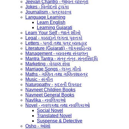
Jeevan Charitro - જીવન ચરિત્રો
Jokes - વિનોદનો ટુચકા
Journalism - પત્રકારત્વ
Language Learning
Learn English
Learning Gujarati
Learn Your Self - જાતે શીખો
Legal - કાયદાને લગતા પુસ્તકો
Letters - પત્રો તથા પત્ર વ્યવહાર
Literature (Gujarati) - લોકસાહિત્ય
Management - વ્યવસ્થા સંચાલન
Mantra Tantra - મંત્ર તંત્ર, મંત્રસિદ્ધિ
Marketing - વેચાણ સેવા
Marriage Songs - લગ્ન ગીતો
Maths - ગણિત તથા ગણિતશાસ્ત્ર
Music - સંગીત
Naturopathy - કુદરતી ઉપચાર
Navneet Children Books
Navneet General Books
Navlika - નવલિકાઓ
Novel - નવલકથા તથા નવલિકાઓ
Social Novel
Translated Novel
Suspense & Detective
Osho - ઓશો