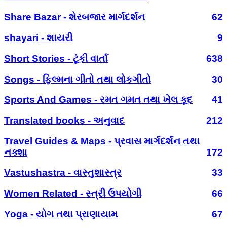
Share Bazar - શેરબજાર માર્ગદર્શન
62
shayari - શાયરી
9
Short Stories - ટૂંકી વાર્તા
638
Songs - ફિલ્મના ગીતો તથા લોકગીતો
30
Sports And Games - રમત ગમત તથા ખેલ કૂદ
41
Translated books - અનુવાદ
212
Travel Guides & Maps - પ્રવાસ માર્ગદર્શન તથા
નક્શા
172
Vastushastra - વાસ્તુશાસ્ત્ર
33
Women Related - સ્ત્રી ઉપયોગી
66
Yoga - યોગ તથા પ્રાણાયામ
67