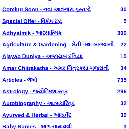
Coming Soon - નવા આવનારા પુસ્તકો
30
Special Offer - વિશેષ છૂટ
5
Adhyatmik - આધ્યાત્મિક
300
Agriculture & Gardening - ખેતી તથા બાગવાની
22
Ajayab Duniya - અજાયબ દુનિયા
15
Amar Chitrakatha - અમર ચિત્રકથા ગુજરાતી
34
Articles - લેખો
735
Astrology - જ્યોતિષશાસ્ત્ર
296
Autobiography - આત્મચરિત્ર
32
Ayurved & Herbal - આયૂર્વેદ
39
Baby Names - બાળ નામાવલી
3