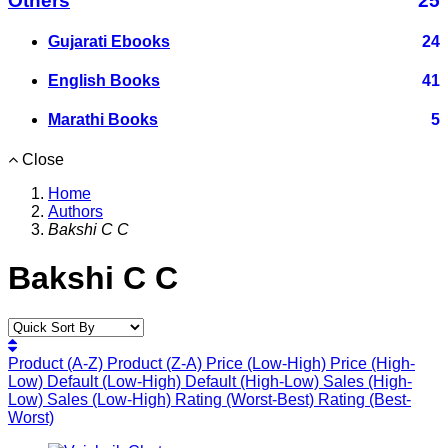
Others
25
Gujarati Ebooks
24
English Books
41
Marathi Books
5
Close
Home
Authors
Bakshi C C
Bakshi C C
Product (A-Z)
Product (Z-A)
Price (Low-High)
Price (High-
Low)
Default (Low-High)
Default (High-Low)
Sales (High-
Low)
Sales (Low-High)
Rating (Worst-Best)
Rating (Best-
Worst)