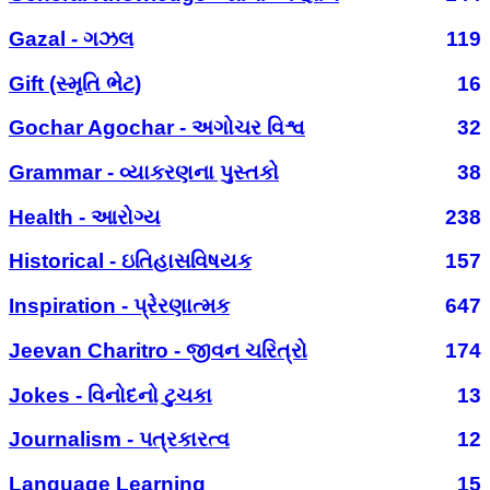
Gazal - ગઝલ
119
Gift (સ્મૃતિ ભેટ)
16
Gochar Agochar - અગોચર વિશ્વ
32
Grammar - વ્યાકરણના પુસ્તકો
38
Health - આરોગ્ય
238
Historical - ઇતિહાસવિષયક
157
Inspiration - પ્રેરણાત્મક
647
Jeevan Charitro - જીવન ચરિત્રો
174
Jokes - વિનોદનો ટુચકા
13
Journalism - પત્રકારત્વ
12
Language Learning
15