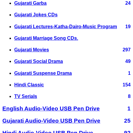
Gujarati Garba
24
Gujarati Jokes CDs
Gujarati Lectures-Katha-Dairo-Music Program
19
Gujarati Marriage Song CDs.
Gujarati Movies
297
Gujarati Social Drama
49
Gujarati Suspense Drama
1
Hindi Classic
154
TV Serials
8
English Audio-Video USB Pen Drive
1
Gujarati Audio-Video USB Pen Drive
25
Hindi Audio-Video USB Pen Drive
92