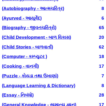
(Autobiography - આત્મચરિત્ર)
8
(Ayurved - આયૂર્વેદ)
6
(Biography - જીવનચરિત્રો)
65
(Child Development - બાળ વિકાસ)
20
(Child Stories - બાળવાર્તા)
62
(Computer - કમ્પ્યુટર )
18
(Cooking - વાનગી)
17
(Puzzle - કોયડા તથા ઉખાણાં)
7
(Language Learning & Dictionary)
8
(Essay - નિબંધો)
28
(General Knowledge - સામાન્ય જ્ઞાન)
17