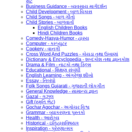
સેટ
Business Guidance - વ્યવસાય માર્ગદર્શન
Child Development - બાળ વિકાસ
Child Songs - બાળ ગીતો
Child Stories - બાળવાર્તા
English Children Books
Hindi Children Books
Comedy-Hasya-Humor - હાસ્ય
Computer - કમ્પ્યુટર
Cookery - વાનગી
Cross Word And Puzzles - કોયડા તથા ઉખાણાં
Dictionary & Encyclopedia - શબ્દકોશ તથા જ્ઞાનકોશ
Drama & Film - નાટકો તથા ફિલ્મ
Educational - શિક્ષણ સંબંધી
English Learning - અંગ્રેજી શીખો
Essay - નિબંધો
Folk Songs Gujarati - ગુજરાતી લોકગીત
General Knowledge - સામાન્ય જ્ઞાન
Gazal - ગઝલ
Gift (સ્મૃતિ ભેટ)
Gochar Agochar - અગોચર વિશ્વ
Grammar - વ્યાકરણના પુસ્તકો
Health - આરોગ્ય
Historical - ઇતિહાસવિષયક
Inspiration - પ્રેરણાત્મક