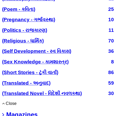
(Poem - કવિતા)
25
(Pregnancy - ગર્ભાવસ્થા)
10
(Politics - રાજકારણ)
11
(Religious - ધાર્મિક)
70
(Self Development - સ્વ વિકાસ)
36
(Sex Knowledge - કામશાસ્ત્ર)
8
(Short Stories - ટૂંકી વાર્તા)
86
(Translated - અનુવાદ)
59
(Translated Novel - વિદેશી નવલકથા)
30
Close
Magazines