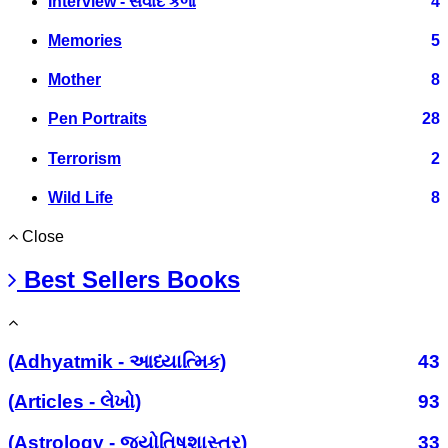
Interview - સંવાદ કળા
4
Memories
5
Mother
8
Pen Portraits
28
Terrorism
2
Wild Life
8
Close
Best Sellers Books
(Adhyatmik - આધ્યાત્મિક)
43
(Articles - લેખો)
93
(Astrology - જ્યોતિષશાસ્ત્ર)
33