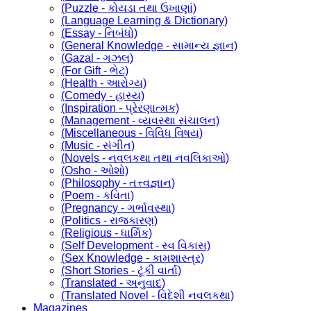
(Puzzle - કોયડા તથા ઉખાણાં)
(Language Learning & Dictionary)
(Essay - નિબંધો)
(General Knowledge - સામાન્ય જ્ઞાન)
(Gazal - ગઝલ)
(For Gift - ભેટ)
(Health - આરોગ્ય)
(Comedy - હાસ્ય)
(Inspiration - પ્રેરણાત્મક)
(Management - વ્યવસ્થા સંચાલન)
(Miscellaneous - વિવિધ વિષય)
(Music - સંગીત)
(Novels - નવલકથા તથા નવલિકાઓ)
(Osho - ઓશો)
(Philosophy - તત્ત્વજ્ઞાન)
(Poem - કવિતા)
(Pregnancy - ગર્ભાવસ્થા)
(Politics - રાજકારણ)
(Religious - ધાર્મિક)
(Self Development - સ્વ વિકાસ)
(Sex Knowledge - કામશાસ્ત્ર)
(Short Stories - ટૂંકી વાર્તા)
(Translated - અનુવાદ)
(Translated Novel - વિદેશી નવલકથા)
Magazines