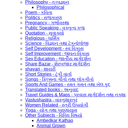
Philosophy - તત્ત્વજ્ઞાન
Philosophical
Poem - કવિતા
Politics - રાજકારણ
Pregnancy - ગર્ભાવસ્થા
Public Speaking - વક્તુત્વ કળા
Quotation - સુવાક્યો
Religious - ધાર્મિક
Science - વિજ્ઞાન તથા ટેકનોલોજી
Self Development - સ્વ વિકાસ
Self Improvement - જીવન-વિકાસ
Sex Education - જાતીય માર્ગદર્શન
Share Bazar - શેરબજાર માર્ગદર્શન
shayari - શાયરી
Short Stories - ટૂંકી વાર્તા
Songs - ફિલ્મના ગીતો તથા લોકગીતો
Sports And Games - રમત ગમત તથા ખેલ કૂદ
Translated books - અનુવાદ
Travel Guides & Maps - પ્રવાસ માર્ગદર્શન તથા નક્શા
Vastushastra - વાસ્તુશાસ્ત્ર
Women Related - સ્ત્રી ઉપયોગી
Yoga - યોગ તથા પ્રાણાયામ
Other Subjects - વિવિધ વિષયો
Ambedkar Kathao
Animal Grown