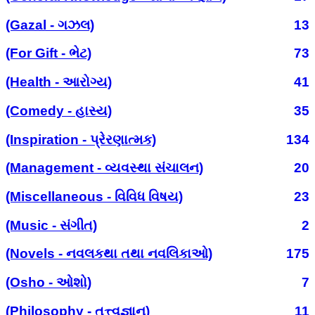
(Gazal - ગઝલ)
13
(For Gift - ભેટ)
73
(Health - આરોગ્ય)
41
(Comedy - હાસ્ય)
35
(Inspiration - પ્રેરણાત્મક)
134
(Management - વ્યવસ્થા સંચાલન)
20
(Miscellaneous - વિવિધ વિષય)
23
(Music - સંગીત)
2
(Novels - નવલકથા તથા નવલિકાઓ)
175
(Osho - ઓશો)
7
(Philosophy - તત્ત્વજ્ઞાન)
11