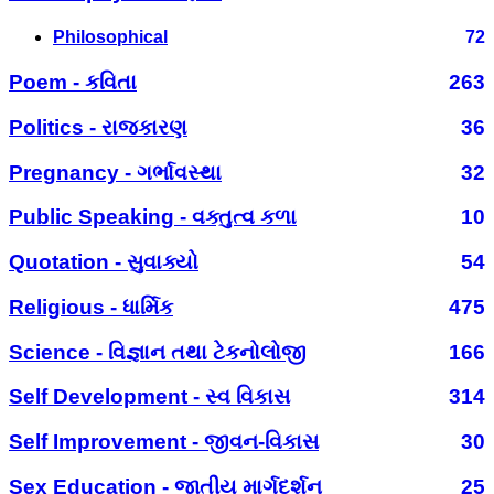
Philosophical
72
Poem - કવિતા
263
Politics - રાજકારણ
36
Pregnancy - ગર્ભાવસ્થા
32
Public Speaking - વક્તુત્વ કળા
10
Quotation - સુવાક્યો
54
Religious - ધાર્મિક
475
Science - વિજ્ઞાન તથા ટેકનોલોજી
166
Self Development - સ્વ વિકાસ
314
Self Improvement - જીવન-વિકાસ
30
Sex Education - જાતીય માર્ગદર્શન
25