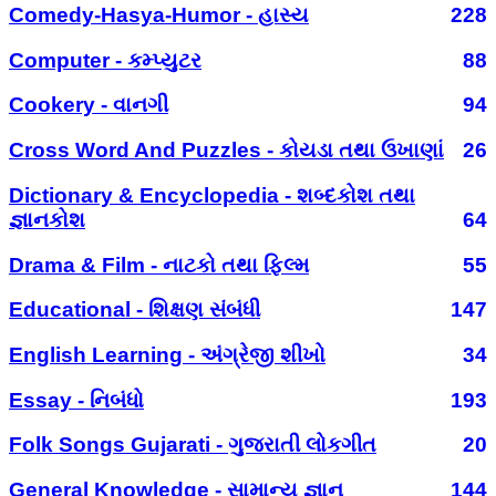
Comedy-Hasya-Humor - હાસ્ય
228
Computer - કમ્પ્યુટર
88
Cookery - વાનગી
94
Cross Word And Puzzles - કોયડા તથા ઉખાણાં
26
Dictionary & Encyclopedia - શબ્દકોશ તથા
જ્ઞાનકોશ
64
Drama & Film - નાટકો તથા ફિલ્મ
55
Educational - શિક્ષણ સંબંધી
147
English Learning - અંગ્રેજી શીખો
34
Essay - નિબંધો
193
Folk Songs Gujarati - ગુજરાતી લોકગીત
20
General Knowledge - સામાન્ય જ્ઞાન
144