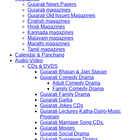
Gujarati News Papers
Gujarati magazines
Gujarati Old Issues Magazines
English magazines
Hindi Magazines
Kannada magazines
Malayam magazines
Marathi magazines
Tamil magazines
Calendar & Panchang
Audio-Video
CDs & DVDS
Gujarati Bhajan & Jain Stavan
Gujarati Comedy Drama
Adult Comedy Drama
Family Comedy Drama
Gujarati Family Drama
Gujarati Garba
Gujarati Jokes CDs
Gujarati Lectures-Katha-Dairo-Music
Program
Gujarati Marriage Song CDs.
Gujarati Movies
Gujarati Social Drama
Gujarati Suspense Drama