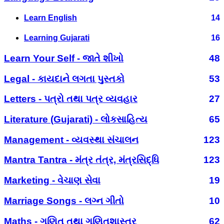
Learn English
14
Learning Gujarati
16
Learn Your Self - જાતે શીખો
48
Legal - કાયદાને લગતા પુસ્તકો
53
Letters - પત્રો તથા પત્ર વ્યવહાર
27
Literature (Gujarati) - લોકસાહિત્ય
65
Management - વ્યવસ્થા સંચાલન
123
Mantra Tantra - મંત્ર તંત્ર, મંત્રસિદ્ધિ
123
Marketing - વેચાણ સેવા
19
Marriage Songs - લગ્ન ગીતો
10
Maths - ગણિત તથા ગણિતશાસ્ત્ર
62