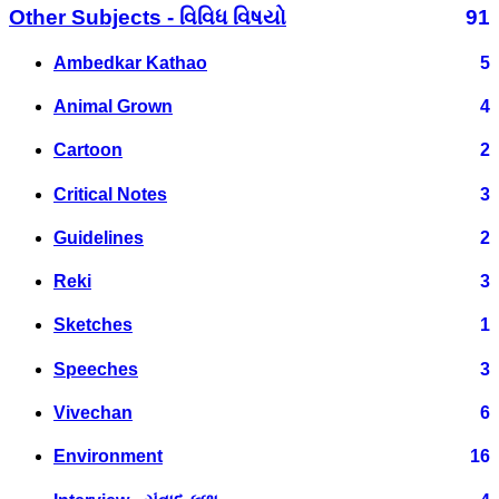
Other Subjects - વિવિધ વિષયો
91
Ambedkar Kathao
5
Animal Grown
4
Cartoon
2
Critical Notes
3
Guidelines
2
Reki
3
Sketches
1
Speeches
3
Vivechan
6
Environment
16