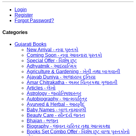
Login
Register
Forgot Password?
Categories
Gujarati Books
New Arrival - નવા પુસ્તકો
Coming Soon - નવા આવનારા પુસ્તકો
Special Offer - વિશેષ છૂટ
Adhyatmik - આધ્યાત્મિક
Agriculture & Gardening - ખેતી તથા બાગવાની
Ajayab Duniya - અજાયબ દુનિયા
Amar Chitrakatha - અમર ચિત્રકથા ગુજરાતી
Articles - લેખો
Astrology - જ્યોતિષશાસ્ત્ર
Autobiography - આત્મચરિત્ર
Ayurved & Herbal - આયૂર્વેદ
Baby Names - બાળ નામાવલી
Beauty Care - સૌન્દર્ય જતન
Bhajan - ભજન
Biography - જીવન ચરિત્ર તથા આત્મકથા
Books Set Combo Offer - વિશેષ છૂટ વાળા પુસ્તકોનો