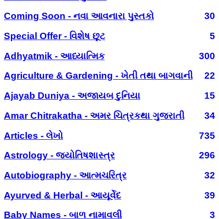
Coming Soon - નવા આવનારા પુસ્તકો
30
Special Offer - વિશેષ છૂટ
5
Adhyatmik - આધ્યાત્મિક
300
Agriculture & Gardening - ખેતી તથા બાગવાની
22
Ajayab Duniya - અજાયબ દુનિયા
15
Amar Chitrakatha - અમર ચિત્રકથા ગુજરાતી
34
Articles - લેખો
735
Astrology - જ્યોતિષશાસ્ત્ર
296
Autobiography - આત્મચરિત્ર
32
Ayurved & Herbal - આયૂર્વેદ
39
Baby Names - બાળ નામાવલી
3