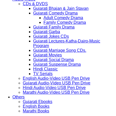
CDs & DVDS
Gujarati Bhajan & Jain Stavan
Gujarati Comedy Drama
Adult Comedy Drama
Family Comedy Drama
Gujarati Family Drama
Gujarati Garba
Gujarati Jokes CDs
Gujarati Lectures-Katha-Dairo-Music
Program
Gujarati Marriage Song CDs.
Gujarati Movies
Gujarati Social Drama
Gujarati Suspense Drama
Hindi Classic
TV Serials
English Audio-Video USB Pen Drive
Gujarati Audio-Video USB Pen Drive
Hindi Audio-Video USB Pen Drive
Marathi Audio-Video USB Pen Drive
Others
Gujarati Ebooks
English Books
Marathi Books