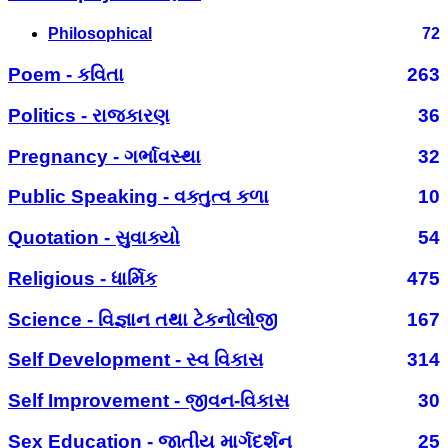
Philosophical
72
Poem - કવિતા
263
Politics - રાજકારણ
36
Pregnancy - ગર્ભાવસ્થા
32
Public Speaking - વક્તુત્વ કળા
10
Quotation - સુવાક્યો
54
Religious - ધાર્મિક
475
Science - વિજ્ઞાન તથા ટેકનોલોજી
167
Self Development - સ્વ વિકાસ
314
Self Improvement - જીવન-વિકાસ
30
Sex Education - જાતીય માર્ગદર્શન
25