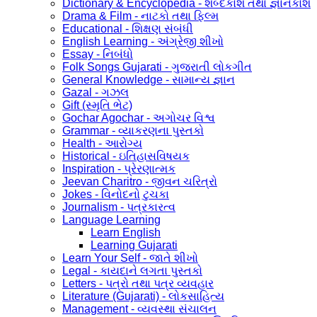
Dictionary & Encyclopedia - શબ્દકોશ તથા જ્ઞાનકોશ
Drama & Film - નાટકો તથા ફિલ્મ
Educational - શિક્ષણ સંબંધી
English Learning - અંગ્રેજી શીખો
Essay - નિબંધો
Folk Songs Gujarati - ગુજરાતી લોકગીત
General Knowledge - સામાન્ય જ્ઞાન
Gazal - ગઝલ
Gift (સ્મૃતિ ભેટ)
Gochar Agochar - અગોચર વિશ્વ
Grammar - વ્યાકરણના પુસ્તકો
Health - આરોગ્ય
Historical - ઇતિહાસવિષયક
Inspiration - પ્રેરણાત્મક
Jeevan Charitro - જીવન ચરિત્રો
Jokes - વિનોદનો ટુચકા
Journalism - પત્રકારત્વ
Language Learning
Learn English
Learning Gujarati
Learn Your Self - જાતે શીખો
Legal - કાયદાને લગતા પુસ્તકો
Letters - પત્રો તથા પત્ર વ્યવહાર
Literature (Gujarati) - લોકસાહિત્ય
Management - વ્યવસ્થા સંચાલન