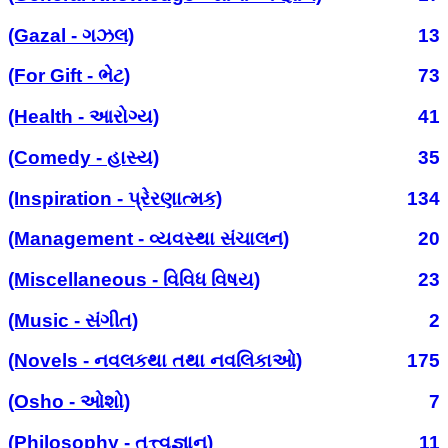
(Gazal - ગઝલ)
13
(For Gift - ભેટ)
73
(Health - આરોગ્ય)
41
(Comedy - હાસ્ય)
35
(Inspiration - પ્રેરણાત્મક)
134
(Management - વ્યવસ્થા સંચાલન)
20
(Miscellaneous - વિવિધ વિષય)
23
(Music - સંગીત)
2
(Novels - નવલકથા તથા નવલિકાઓ)
175
(Osho - ઓશો)
7
(Philosophy - તત્ત્વજ્ઞાન)
11