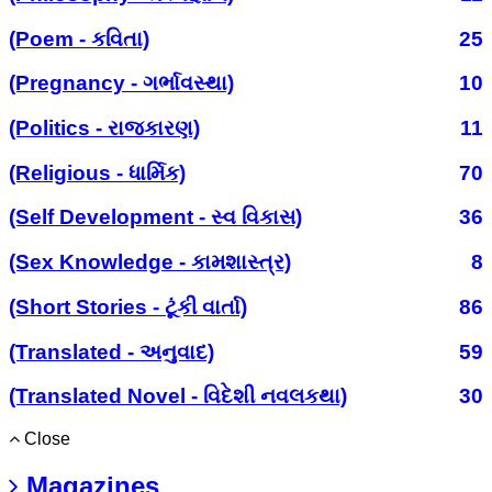
(Poem - કવિતા)
25
(Pregnancy - ગર્ભાવસ્થા)
10
(Politics - રાજકારણ)
11
(Religious - ધાર્મિક)
70
(Self Development - સ્વ વિકાસ)
36
(Sex Knowledge - કામશાસ્ત્ર)
8
(Short Stories - ટૂંકી વાર્તા)
86
(Translated - અનુવાદ)
59
(Translated Novel - વિદેશી નવલકથા)
30
Close
Magazines