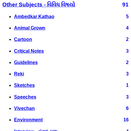
Other Subjects - વિવિધ વિષયો
91
Ambedkar Kathao
5
Animal Grown
4
Cartoon
2
Critical Notes
3
Guidelines
2
Reki
3
Sketches
1
Speeches
3
Vivechan
6
Environment
16