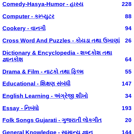
Comedy-Hasya-Humor - હાસ્ય
228
Computer - કમ્પ્યુટર
88
Cookery - વાનગી
94
Cross Word And Puzzles - કોયડા તથા ઉખાણાં
26
Dictionary & Encyclopedia - શબ્દકોશ તથા
જ્ઞાનકોશ
64
Drama & Film - નાટકો તથા ફિલ્મ
55
Educational - શિક્ષણ સંબંધી
147
English Learning - અંગ્રેજી શીખો
34
Essay - નિબંધો
193
Folk Songs Gujarati - ગુજરાતી લોકગીત
20
General Knowledge - સામાન્ય જ્ઞાન
144