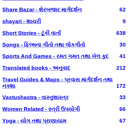
Share Bazar - શેરબજાર માર્ગદર્શન
62
shayari - શાયરી
9
Short Stories - ટૂંકી વાર્તા
638
Songs - ફિલ્મના ગીતો તથા લોકગીતો
30
Sports And Games - રમત ગમત તથા ખેલ કૂદ
41
Translated books - અનુવાદ
212
Travel Guides & Maps - પ્રવાસ માર્ગદર્શન તથા
નક્શા
172
Vastushastra - વાસ્તુશાસ્ત્ર
33
Women Related - સ્ત્રી ઉપયોગી
66
Yoga - યોગ તથા પ્રાણાયામ
67