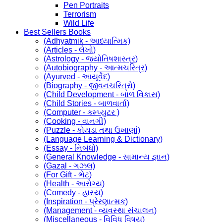
Pen Portraits
Terrorism
Wild Life
Best Sellers Books
(Adhyatmik - આધ્યાત્મિક)
(Articles - લેખો)
(Astrology - જ્યોતિષશાસ્ત્ર)
(Autobiography - આત્મચરિત્ર)
(Ayurved - આયૂર્વેદ)
(Biography - જીવનચરિત્રો)
(Child Development - બાળ વિકાસ)
(Child Stories - બાળવાર્તા)
(Computer - કમ્પ્યુટર )
(Cooking - વાનગી)
(Puzzle - કોયડા તથા ઉખાણાં)
(Language Learning & Dictionary)
(Essay - નિબંધો)
(General Knowledge - સામાન્ય જ્ઞાન)
(Gazal - ગઝલ)
(For Gift - ભેટ)
(Health - આરોગ્ય)
(Comedy - હાસ્ય)
(Inspiration - પ્રેરણાત્મક)
(Management - વ્યવસ્થા સંચાલન)
(Miscellaneous - વિવિધ વિષય)