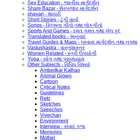
Sex Education - જાતીય માર્ગદર્શન
Share Bazar - શેરબજાર માર્ગદર્શન
shayari - શાયરી
Short Stories - ટૂંકી વાર્તા
Songs - ફિલ્મના ગીતો તથા લોકગીતો
Sports And Games - રમત ગમત તથા ખેલ કૂદ
Translated books - અનુવાદ
Travel Guides & Maps - પ્રવાસ માર્ગદર્શન તથા નક્શા
Vastushastra - વાસ્તુશાસ્ત્ર
Women Related - સ્ત્રી ઉપયોગી
Yoga - યોગ તથા પ્રાણાયામ
Other Subjects - વિવિધ વિષયો
Ambedkar Kathao
Animal Grown
Cartoon
Critical Notes
Guidelines
Reki
Sketches
Speeches
Vivechan
Environment
Interview - સંવાદ કળા
Memories
Mother