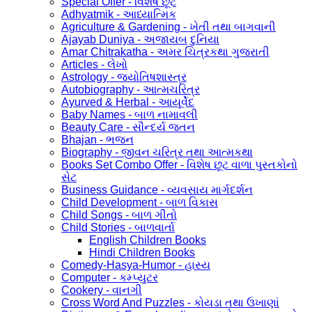
Special Offer - વિશેષ છૂટ
Adhyatmik - આધ્યાત્મિક
Agriculture & Gardening - ખેતી તથા બાગવાની
Ajayab Duniya - અજાયબ દુનિયા
Amar Chitrakatha - અમર ચિત્રકથા ગુજરાતી
Articles - લેખો
Astrology - જ્યોતિષશાસ્ત્ર
Autobiography - આત્મચરિત્ર
Ayurved & Herbal - આયૂર્વેદ
Baby Names - બાળ નામાવલી
Beauty Care - સૌન્દર્ય જતન
Bhajan - ભજન
Biography - જીવન ચરિત્ર તથા આત્મકથા
Books Set Combo Offer - વિશેષ છૂટ વાળા પુસ્તકોનો
સેટ
Business Guidance - વ્યવસાય માર્ગદર્શન
Child Development - બાળ વિકાસ
Child Songs - બાળ ગીતો
Child Stories - બાળવાર્તા
English Children Books
Hindi Children Books
Comedy-Hasya-Humor - હાસ્ય
Computer - કમ્પ્યુટર
Cookery - વાનગી
Cross Word And Puzzles - કોયડા તથા ઉખાણાં