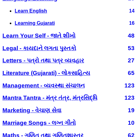
Learn English
14
Learning Gujarati
16
Learn Your Self - જાતે શીખો
48
Legal - કાયદાને લગતા પુસ્તકો
53
Letters - પત્રો તથા પત્ર વ્યવહાર
27
Literature (Gujarati) - લોકસાહિત્ય
65
Management - વ્યવસ્થા સંચાલન
123
Mantra Tantra - મંત્ર તંત્ર, મંત્રસિદ્ધિ
123
Marketing - વેચાણ સેવા
19
Marriage Songs - લગ્ન ગીતો
10
Maths - ગણિત તથા ગણિતશાસ્ત્ર
62