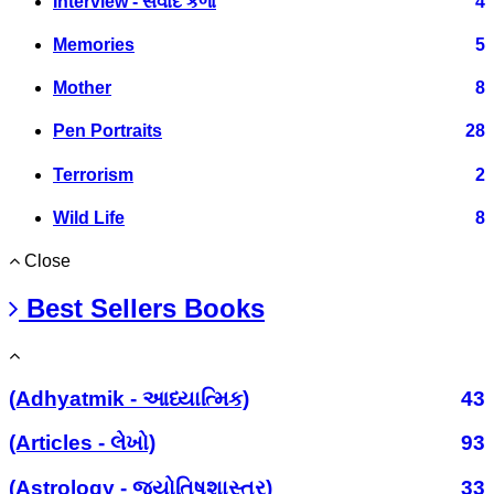
Interview - સંવાદ કળા
4
Memories
5
Mother
8
Pen Portraits
28
Terrorism
2
Wild Life
8
Close
Best Sellers Books
(Adhyatmik - આધ્યાત્મિક)
43
(Articles - લેખો)
93
(Astrology - જ્યોતિષશાસ્ત્ર)
33