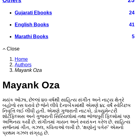
Others
25
Gujarati Ebooks
24
English Books
41
Marathi Books
5
Close
Home
Authors
Mayank Oza
Mayank Oza
મયંક ઓઝા, છેલ્લાં ૪૦ વર્ષથી સાહિત્ય સંગીત અને નાટ્ય ક્ષેત્રે
બહોળો રસ ધરાવે છે જેને લીધે દેનાબેંકમાંથી એમણે ૪૮ વર્ષે સ્વેચ્છિક
નિવૃત્તિ લઈ લીધી હતી. એમણે ગુજરાતી નાટકો, ડોક્યુમેન્ટરી
શોર્ટફિલ્મસ અને ગુજરાતી સિરિયલોમાં તથા ભોજપુરી ફિલ્મોમાં પણ
અભિનય કર્યો છે. સંગીતમાં ગાયન અને સ્વરાંકન કરેલ છે. સાહિત્ય
સર્જનમાં ગીત, ગઝલ, કવિતાઓ લખી છે. ‘ક્ષણોનું પગેરું’ એમનો
પ્રથમ ગઝલ સંગ્રહ છે.