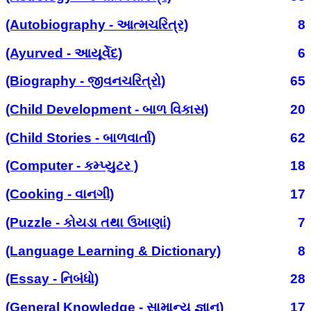
(Autobiography - આત્મચરિત્ર)
8
(Ayurved - આયૂર્વેદ)
6
(Biography - જીવનચરિત્રો)
65
(Child Development - બાળ વિકાસ)
20
(Child Stories - બાળવાર્તા)
62
(Computer - કમ્પ્યુટર )
18
(Cooking - વાનગી)
17
(Puzzle - કોયડા તથા ઉખાણાં)
7
(Language Learning & Dictionary)
8
(Essay - નિબંધો)
28
(General Knowledge - સામાન્ય જ્ઞાન)
17