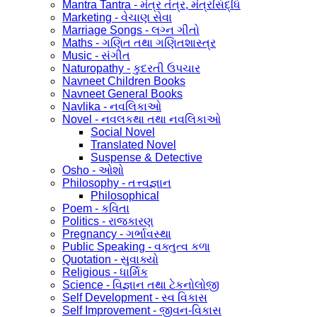
Mantra Tantra - મંત્ર તંત્ર, મંત્રસિદ્ધિ
Marketing - વેચાણ સેવા
Marriage Songs - લગ્ન ગીતો
Maths - ગણિત તથા ગણિતશાસ્ત્ર
Music - સંગીત
Naturopathy - કુદરતી ઉપચાર
Navneet Children Books
Navneet General Books
Navlika - નવલિકાઓ
Novel - નવલકથા તથા નવલિકાઓ
Social Novel
Translated Novel
Suspense & Detective
Osho - ઓશો
Philosophy - તત્ત્વજ્ઞાન
Philosophical
Poem - કવિતા
Politics - રાજકારણ
Pregnancy - ગર્ભાવસ્થા
Public Speaking - વક્તુત્વ કળા
Quotation - સુવાક્યો
Religious - ધાર્મિક
Science - વિજ્ઞાન તથા ટેકનોલોજી
Self Development - સ્વ વિકાસ
Self Improvement - જીવન-વિકાસ