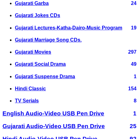
Gujarati Garba
24
Gujarati Jokes CDs
Gujarati Lectures-Katha-Dairo-Music Program
19
Gujarati Marriage Song CDs.
Gujarati Movies
297
Gujarati Social Drama
49
Gujarati Suspense Drama
1
Hindi Classic
154
TV Serials
8
English Audio-Video USB Pen Drive
1
Gujarati Audio-Video USB Pen Drive
25
Hindi Audio-Video USB Pen Drive
92