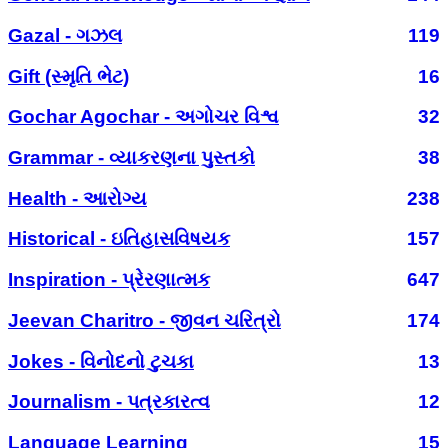
Gazal - ગઝલ
119
Gift (સ્મૃતિ ભેટ)
16
Gochar Agochar - અગોચર વિશ્વ
32
Grammar - વ્યાકરણના પુસ્તકો
38
Health - આરોગ્ય
238
Historical - ઇતિહાસવિષયક
157
Inspiration - પ્રેરણાત્મક
647
Jeevan Charitro - જીવન ચરિત્રો
174
Jokes - વિનોદનો ટુચકા
13
Journalism - પત્રકારત્વ
12
Language Learning
15