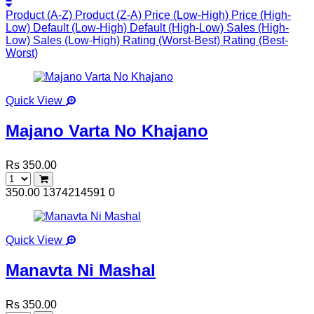
Product (A-Z)
Product (Z-A)
Price (Low-High)
Price (High-
Low)
Default (Low-High)
Default (High-Low)
Sales (High-
Low)
Sales (Low-High)
Rating (Worst-Best)
Rating (Best-
Worst)
Quick View
Majano Varta No Khajano
Rs 350.00
350.00
1374214591
0
Quick View
Manavta Ni Mashal
Rs 350.00