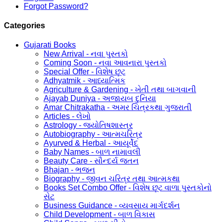
Forgot Password?
Categories
Gujarati Books
New Arrival - નવા પુસ્તકો
Coming Soon - નવા આવનારા પુસ્તકો
Special Offer - વિશેષ છૂટ
Adhyatmik - આધ્યાત્મિક
Agriculture & Gardening - ખેતી તથા બાગવાની
Ajayab Duniya - અજાયબ દુનિયા
Amar Chitrakatha - અમર ચિત્રકથા ગુજરાતી
Articles - લેખો
Astrology - જ્યોતિષશાસ્ત્ર
Autobiography - આત્મચરિત્ર
Ayurved & Herbal - આયૂર્વેદ
Baby Names - બાળ નામાવલી
Beauty Care - સૌન્દર્ય જતન
Bhajan - ભજન
Biography - જીવન ચરિત્ર તથા આત્મકથા
Books Set Combo Offer - વિશેષ છૂટ વાળા પુસ્તકોનો
સેટ
Business Guidance - વ્યવસાય માર્ગદર્શન
Child Development - બાળ વિકાસ