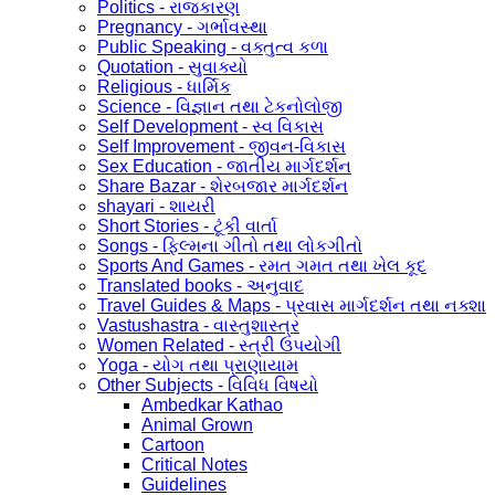
Politics - રાજકારણ
Pregnancy - ગર્ભાવસ્થા
Public Speaking - વક્તુત્વ કળા
Quotation - સુવાક્યો
Religious - ધાર્મિક
Science - વિજ્ઞાન તથા ટેકનોલોજી
Self Development - સ્વ વિકાસ
Self Improvement - જીવન-વિકાસ
Sex Education - જાતીય માર્ગદર્શન
Share Bazar - શેરબજાર માર્ગદર્શન
shayari - શાયરી
Short Stories - ટૂંકી વાર્તા
Songs - ફિલ્મના ગીતો તથા લોકગીતો
Sports And Games - રમત ગમત તથા ખેલ કૂદ
Translated books - અનુવાદ
Travel Guides & Maps - પ્રવાસ માર્ગદર્શન તથા નક્શા
Vastushastra - વાસ્તુશાસ્ત્ર
Women Related - સ્ત્રી ઉપયોગી
Yoga - યોગ તથા પ્રાણાયામ
Other Subjects - વિવિધ વિષયો
Ambedkar Kathao
Animal Grown
Cartoon
Critical Notes
Guidelines