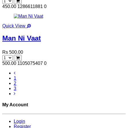
450.00
1286611881
0
Quick View
Man Ni Vaat
Rs 500.00
500.00
1105075407
0
1
2
3
My Account
Login
Register