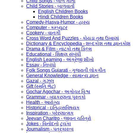
Child Songs - બાળ ગીતો
Child Stories - બાળવાર્તા
English Children Books
Hindi Children Books
Comedy-Hasya-Humor - હાસ્ય
Computer - કમ્પ્યુટર
Cookery - વાનગી
Cross Word And Puzzles - કોયડા તથા ઉખાણાં
Dictionary & Encyclopedia - શબ્દકોશ તથા જ્ઞાનકોશ
Drama & Film - નાટકો તથા ફિલ્મ
Educational - શિક્ષણ સંબંધી
English Learning - અંગ્રેજી શીખો
Essay - નિબંધો
Folk Songs Gujarati - ગુજરાતી લોકગીત
General Knowledge - સામાન્ય જ્ઞાન
Gazal - ગઝલ
Gift (સ્મૃતિ ભેટ)
Gochar Agochar - અગોચર વિશ્વ
Grammar - વ્યાકરણના પુસ્તકો
Health - આરોગ્ય
Historical - ઇતિહાસવિષયક
Inspiration - પ્રેરણાત્મક
Jeevan Charitro - જીવન ચરિત્રો
Jokes - વિનોદનો ટુચકા
Journalism - પત્રકારત્વ