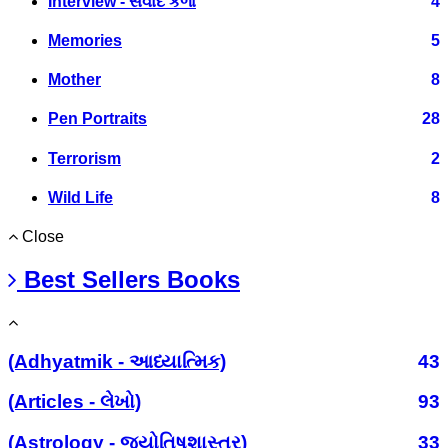
Interview - સંવાદ કળા
4
Memories
5
Mother
8
Pen Portraits
28
Terrorism
2
Wild Life
8
Close
Best Sellers Books
(Adhyatmik - આધ્યાત્મિક)
43
(Articles - લેખો)
93
(Astrology - જ્યોતિષશાસ્ત્ર)
33