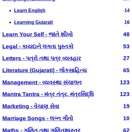
Learn English
14
Learning Gujarati
16
Learn Your Self - જાતે શીખો
48
Legal - કાયદાને લગતા પુસ્તકો
53
Letters - પત્રો તથા પત્ર વ્યવહાર
27
Literature (Gujarati) - લોકસાહિત્ય
65
Management - વ્યવસ્થા સંચાલન
123
Mantra Tantra - મંત્ર તંત્ર, મંત્રસિદ્ધિ
123
Marketing - વેચાણ સેવા
19
Marriage Songs - લગ્ન ગીતો
10
Maths - ગણિત તથા ગણિતશાસ્ત્ર
62