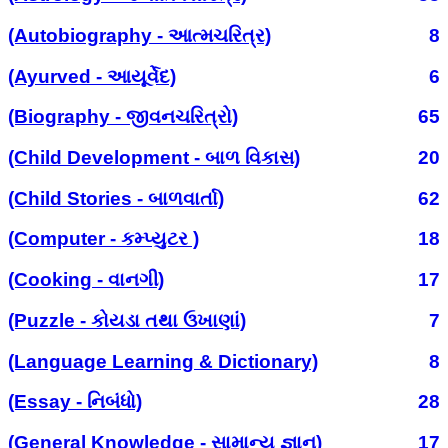
(Autobiography - આત્મચરિત્ર)
8
(Ayurved - આયૂર્વેદ)
6
(Biography - જીવનચરિત્રો)
65
(Child Development - બાળ વિકાસ)
20
(Child Stories - બાળવાર્તા)
62
(Computer - કમ્પ્યુટર )
18
(Cooking - વાનગી)
17
(Puzzle - કોયડા તથા ઉખાણાં)
7
(Language Learning & Dictionary)
8
(Essay - નિબંધો)
28
(General Knowledge - સામાન્ય જ્ઞાન)
17