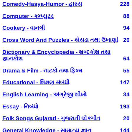
Comedy-Hasya-Humor - હાસ્ય
228
Computer - કમ્પ્યુટર
88
Cookery - વાનગી
94
Cross Word And Puzzles - કોયડા તથા ઉખાણાં
26
Dictionary & Encyclopedia - શબ્દકોશ તથા
જ્ઞાનકોશ
64
Drama & Film - નાટકો તથા ફિલ્મ
55
Educational - શિક્ષણ સંબંધી
147
English Learning - અંગ્રેજી શીખો
34
Essay - નિબંધો
193
Folk Songs Gujarati - ગુજરાતી લોકગીત
20
General Knowledge - સામાન્ય જ્ઞાન
144