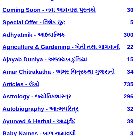
Coming Soon - નવા આવનારા પુસ્તકો
30
Special Offer - વિશેષ છૂટ
5
Adhyatmik - આધ્યાત્મિક
300
Agriculture & Gardening - ખેતી તથા બાગવાની
22
Ajayab Duniya - અજાયબ દુનિયા
15
Amar Chitrakatha - અમર ચિત્રકથા ગુજરાતી
34
Articles - લેખો
735
Astrology - જ્યોતિષશાસ્ત્ર
296
Autobiography - આત્મચરિત્ર
32
Ayurved & Herbal - આયૂર્વેદ
39
Baby Names - બાળ નામાવલી
3