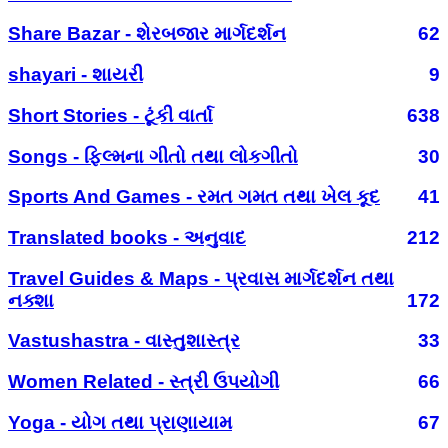
Share Bazar - શેરબજાર માર્ગદર્શન
62
shayari - શાયરી
9
Short Stories - ટૂંકી વાર્તા
638
Songs - ફિલ્મના ગીતો તથા લોકગીતો
30
Sports And Games - રમત ગમત તથા ખેલ કૂદ
41
Translated books - અનુવાદ
212
Travel Guides & Maps - પ્રવાસ માર્ગદર્શન તથા
નક્શા
172
Vastushastra - વાસ્તુશાસ્ત્ર
33
Women Related - સ્ત્રી ઉપયોગી
66
Yoga - યોગ તથા પ્રાણાયામ
67