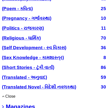
(Poem - કવિતા)
25
(Pregnancy - ગર્ભાવસ્થા)
10
(Politics - રાજકારણ)
11
(Religious - ધાર્મિક)
70
(Self Development - સ્વ વિકાસ)
36
(Sex Knowledge - કામશાસ્ત્ર)
8
(Short Stories - ટૂંકી વાર્તા)
86
(Translated - અનુવાદ)
59
(Translated Novel - વિદેશી નવલકથા)
30
Close
Magazines