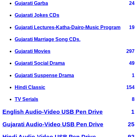
Gujarati Garba
24
Gujarati Jokes CDs
Gujarati Lectures-Katha-Dairo-Music Program
19
Gujarati Marriage Song CDs.
Gujarati Movies
297
Gujarati Social Drama
49
Gujarati Suspense Drama
1
Hindi Classic
154
TV Serials
8
English Audio-Video USB Pen Drive
1
Gujarati Audio-Video USB Pen Drive
25
Hindi Audio-Video USB Pen Drive
92