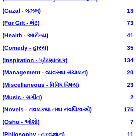
(Gazal - ગઝલ)
13
(For Gift - ભેટ)
73
(Health - આરોગ્ય)
41
(Comedy - હાસ્ય)
35
(Inspiration - પ્રેરણાત્મક)
134
(Management - વ્યવસ્થા સંચાલન)
20
(Miscellaneous - વિવિધ વિષય)
23
(Music - સંગીત)
2
(Novels - નવલકથા તથા નવલિકાઓ)
175
(Osho - ઓશો)
7
(Philosophy - તત્ત્વજ્ઞાન)
11