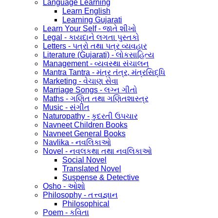
Language Learning
Learn English
Learning Gujarati
Learn Your Self - જાતે શીખો
Legal - કાયદાને લગતા પુસ્તકો
Letters - પત્રો તથા પત્ર વ્યવહાર
Literature (Gujarati) - લોકસાહિત્ય
Management - વ્યવસ્થા સંચાલન
Mantra Tantra - મંત્ર તંત્ર, મંત્રસિદ્ધિ
Marketing - વેચાણ સેવા
Marriage Songs - લગ્ન ગીતો
Maths - ગણિત તથા ગણિતશાસ્ત્ર
Music - સંગીત
Naturopathy - કુદરતી ઉપચાર
Navneet Children Books
Navneet General Books
Navlika - નવલિકાઓ
Novel - નવલકથા તથા નવલિકાઓ
Social Novel
Translated Novel
Suspense & Detective
Osho - ઓશો
Philosophy - તત્ત્વજ્ઞાન
Philosophical
Poem - કવિતા