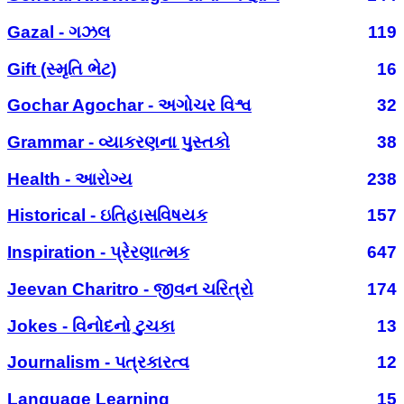
Gazal - ગઝલ
119
Gift (સ્મૃતિ ભેટ)
16
Gochar Agochar - અગોચર વિશ્વ
32
Grammar - વ્યાકરણના પુસ્તકો
38
Health - આરોગ્ય
238
Historical - ઇતિહાસવિષયક
157
Inspiration - પ્રેરણાત્મક
647
Jeevan Charitro - જીવન ચરિત્રો
174
Jokes - વિનોદનો ટુચકા
13
Journalism - પત્રકારત્વ
12
Language Learning
15