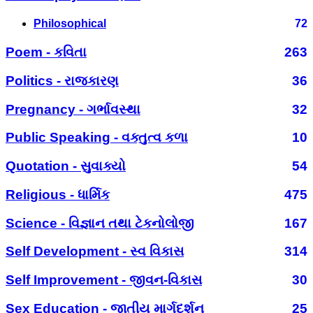
Philosophical
72
Poem - કવિતા
263
Politics - રાજકારણ
36
Pregnancy - ગર્ભાવસ્થા
32
Public Speaking - વક્તુત્વ કળા
10
Quotation - સુવાક્યો
54
Religious - ધાર્મિક
475
Science - વિજ્ઞાન તથા ટેકનોલોજી
167
Self Development - સ્વ વિકાસ
314
Self Improvement - જીવન-વિકાસ
30
Sex Education - જાતીય માર્ગદર્શન
25