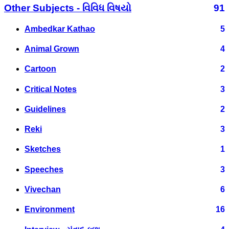
Other Subjects - વિવિધ વિષયો
91
Ambedkar Kathao
5
Animal Grown
4
Cartoon
2
Critical Notes
3
Guidelines
2
Reki
3
Sketches
1
Speeches
3
Vivechan
6
Environment
16