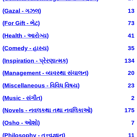
(Gazal - ગઝલ)
13
(For Gift - ભેટ)
73
(Health - આરોગ્ય)
41
(Comedy - હાસ્ય)
35
(Inspiration - પ્રેરણાત્મક)
134
(Management - વ્યવસ્થા સંચાલન)
20
(Miscellaneous - વિવિધ વિષય)
23
(Music - સંગીત)
2
(Novels - નવલકથા તથા નવલિકાઓ)
175
(Osho - ઓશો)
7
(Philosophy - તત્ત્વજ્ઞાન)
11