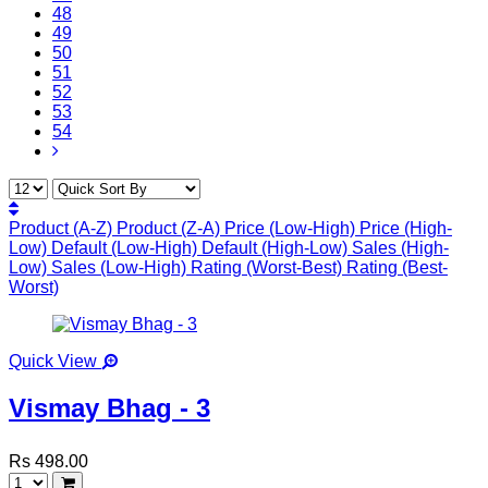
48
49
50
51
52
53
54
Product (A-Z)
Product (Z-A)
Price (Low-High)
Price (High-
Low)
Default (Low-High)
Default (High-Low)
Sales (High-
Low)
Sales (Low-High)
Rating (Worst-Best)
Rating (Best-
Worst)
Quick View
Vismay Bhag - 3
Rs 498.00