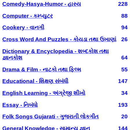
Comedy-Hasya-Humor - હાસ્ય
228
Computer - કમ્પ્યુટર
88
Cookery - વાનગી
94
Cross Word And Puzzles - કોયડા તથા ઉખાણાં
26
Dictionary & Encyclopedia - શબ્દકોશ તથા
જ્ઞાનકોશ
64
Drama & Film - નાટકો તથા ફિલ્મ
55
Educational - શિક્ષણ સંબંધી
147
English Learning - અંગ્રેજી શીખો
34
Essay - નિબંધો
193
Folk Songs Gujarati - ગુજરાતી લોકગીત
20
General Knowledge - સામાન્ય જ્ઞાન
144