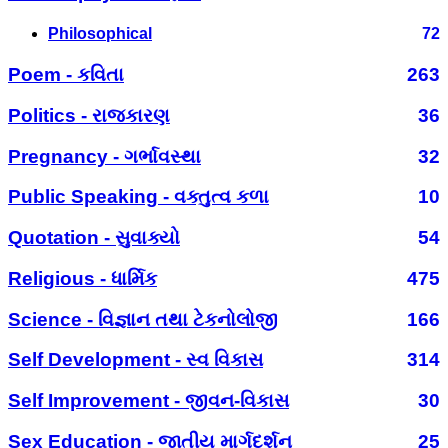
Philosophical
72
Poem - કવિતા
263
Politics - રાજકારણ
36
Pregnancy - ગર્ભાવસ્થા
32
Public Speaking - વક્તુત્વ કળા
10
Quotation - સુવાક્યો
54
Religious - ધાર્મિક
475
Science - વિજ્ઞાન તથા ટેકનોલોજી
166
Self Development - સ્વ વિકાસ
314
Self Improvement - જીવન-વિકાસ
30
Sex Education - જાતીય માર્ગદર્શન
25