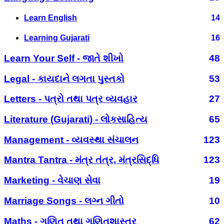
Learn English
14
Learning Gujarati
16
Learn Your Self - જાતે શીખો
48
Legal - કાયદાને લગતા પુસ્તકો
53
Letters - પત્રો તથા પત્ર વ્યવહાર
27
Literature (Gujarati) - લોકસાહિત્ય
65
Management - વ્યવસ્થા સંચાલન
123
Mantra Tantra - મંત્ર તંત્ર, મંત્રસિદ્ધિ
123
Marketing - વેચાણ સેવા
19
Marriage Songs - લગ્ન ગીતો
10
Maths - ગણિત તથા ગણિતશાસ્ત્ર
62