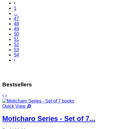
1
...
47
48
49
50
51
52
53
54
Bestsellers
Quick View
Moticharo Series - Set of 7...