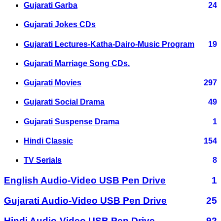
Gujarati Garba
24
Gujarati Jokes CDs
Gujarati Lectures-Katha-Dairo-Music Program
19
Gujarati Marriage Song CDs.
Gujarati Movies
297
Gujarati Social Drama
49
Gujarati Suspense Drama
1
Hindi Classic
154
TV Serials
8
English Audio-Video USB Pen Drive
1
Gujarati Audio-Video USB Pen Drive
25
Hindi Audio-Video USB Pen Drive
92