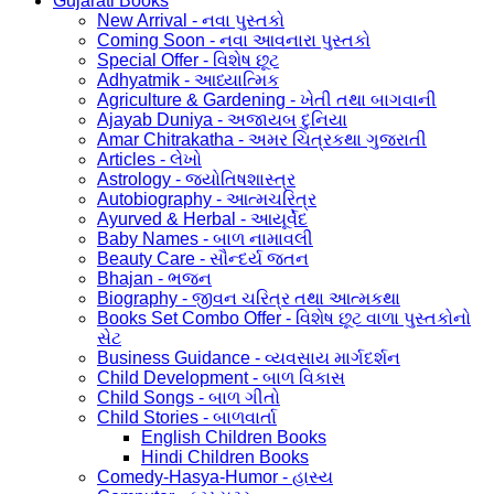
Gujarati Books
New Arrival - નવા પુસ્તકો
Coming Soon - નવા આવનારા પુસ્તકો
Special Offer - વિશેષ છૂટ
Adhyatmik - આધ્યાત્મિક
Agriculture & Gardening - ખેતી તથા બાગવાની
Ajayab Duniya - અજાયબ દુનિયા
Amar Chitrakatha - અમર ચિત્રકથા ગુજરાતી
Articles - લેખો
Astrology - જ્યોતિષશાસ્ત્ર
Autobiography - આત્મચરિત્ર
Ayurved & Herbal - આયૂર્વેદ
Baby Names - બાળ નામાવલી
Beauty Care - સૌન્દર્ય જતન
Bhajan - ભજન
Biography - જીવન ચરિત્ર તથા આત્મકથા
Books Set Combo Offer - વિશેષ છૂટ વાળા પુસ્તકોનો
સેટ
Business Guidance - વ્યવસાય માર્ગદર્શન
Child Development - બાળ વિકાસ
Child Songs - બાળ ગીતો
Child Stories - બાળવાર્તા
English Children Books
Hindi Children Books
Comedy-Hasya-Humor - હાસ્ય