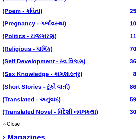
(Poem - કવિતા)
25
(Pregnancy - ગર્ભાવસ્થા)
10
(Politics - રાજકારણ)
11
(Religious - ધાર્મિક)
70
(Self Development - સ્વ વિકાસ)
36
(Sex Knowledge - કામશાસ્ત્ર)
8
(Short Stories - ટૂંકી વાર્તા)
86
(Translated - અનુવાદ)
59
(Translated Novel - વિદેશી નવલકથા)
30
Close
Magazines