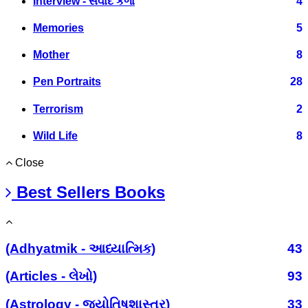
Interview - સંવાદ કળા
4
Memories
5
Mother
8
Pen Portraits
28
Terrorism
2
Wild Life
8
Close
Best Sellers Books
(Adhyatmik - આધ્યાત્મિક)
43
(Articles - લેખો)
93
(Astrology - જ્યોતિષશાસ્ત્ર)
33