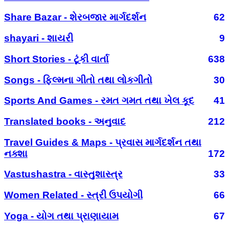
Share Bazar - શેરબજાર માર્ગદર્શન
62
shayari - શાયરી
9
Short Stories - ટૂંકી વાર્તા
638
Songs - ફિલ્મના ગીતો તથા લોકગીતો
30
Sports And Games - રમત ગમત તથા ખેલ કૂદ
41
Translated books - અનુવાદ
212
Travel Guides & Maps - પ્રવાસ માર્ગદર્શન તથા
નક્શા
172
Vastushastra - વાસ્તુશાસ્ત્ર
33
Women Related - સ્ત્રી ઉપયોગી
66
Yoga - યોગ તથા પ્રાણાયામ
67