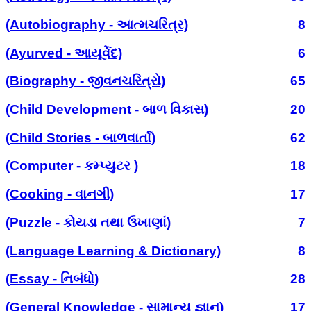
(Autobiography - આત્મચરિત્ર)
8
(Ayurved - આયૂર્વેદ)
6
(Biography - જીવનચરિત્રો)
65
(Child Development - બાળ વિકાસ)
20
(Child Stories - બાળવાર્તા)
62
(Computer - કમ્પ્યુટર )
18
(Cooking - વાનગી)
17
(Puzzle - કોયડા તથા ઉખાણાં)
7
(Language Learning & Dictionary)
8
(Essay - નિબંધો)
28
(General Knowledge - સામાન્ય જ્ઞાન)
17