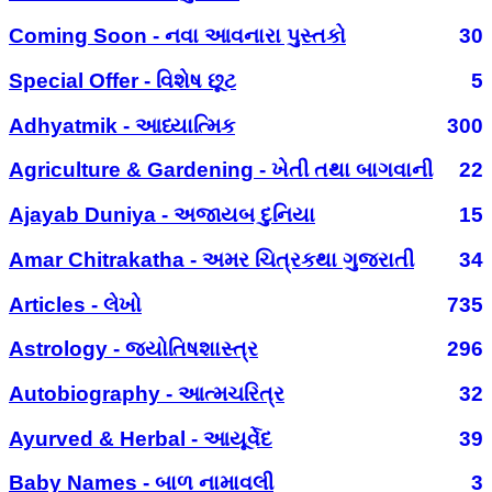
Coming Soon - નવા આવનારા પુસ્તકો
30
Special Offer - વિશેષ છૂટ
5
Adhyatmik - આધ્યાત્મિક
300
Agriculture & Gardening - ખેતી તથા બાગવાની
22
Ajayab Duniya - અજાયબ દુનિયા
15
Amar Chitrakatha - અમર ચિત્રકથા ગુજરાતી
34
Articles - લેખો
735
Astrology - જ્યોતિષશાસ્ત્ર
296
Autobiography - આત્મચરિત્ર
32
Ayurved & Herbal - આયૂર્વેદ
39
Baby Names - બાળ નામાવલી
3