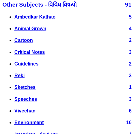
Other Subjects - વિવિધ વિષયો
91
Ambedkar Kathao
5
Animal Grown
4
Cartoon
2
Critical Notes
3
Guidelines
2
Reki
3
Sketches
1
Speeches
3
Vivechan
6
Environment
16