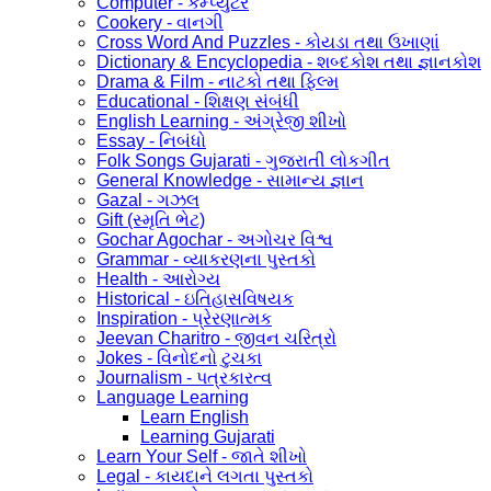
Computer - કમ્પ્યુટર
Cookery - વાનગી
Cross Word And Puzzles - કોયડા તથા ઉખાણાં
Dictionary & Encyclopedia - શબ્દકોશ તથા જ્ઞાનકોશ
Drama & Film - નાટકો તથા ફિલ્મ
Educational - શિક્ષણ સંબંધી
English Learning - અંગ્રેજી શીખો
Essay - નિબંધો
Folk Songs Gujarati - ગુજરાતી લોકગીત
General Knowledge - સામાન્ય જ્ઞાન
Gazal - ગઝલ
Gift (સ્મૃતિ ભેટ)
Gochar Agochar - અગોચર વિશ્વ
Grammar - વ્યાકરણના પુસ્તકો
Health - આરોગ્ય
Historical - ઇતિહાસવિષયક
Inspiration - પ્રેરણાત્મક
Jeevan Charitro - જીવન ચરિત્રો
Jokes - વિનોદનો ટુચકા
Journalism - પત્રકારત્વ
Language Learning
Learn English
Learning Gujarati
Learn Your Self - જાતે શીખો
Legal - કાયદાને લગતા પુસ્તકો