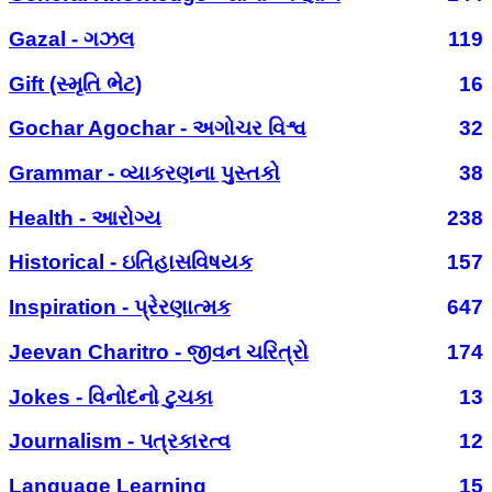
Gazal - ગઝલ
119
Gift (સ્મૃતિ ભેટ)
16
Gochar Agochar - અગોચર વિશ્વ
32
Grammar - વ્યાકરણના પુસ્તકો
38
Health - આરોગ્ય
238
Historical - ઇતિહાસવિષયક
157
Inspiration - પ્રેરણાત્મક
647
Jeevan Charitro - જીવન ચરિત્રો
174
Jokes - વિનોદનો ટુચકા
13
Journalism - પત્રકારત્વ
12
Language Learning
15