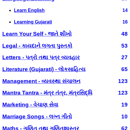
Learn English
14
Learning Gujarati
16
Learn Your Self - જાતે શીખો
48
Legal - કાયદાને લગતા પુસ્તકો
53
Letters - પત્રો તથા પત્ર વ્યવહાર
27
Literature (Gujarati) - લોકસાહિત્ય
65
Management - વ્યવસ્થા સંચાલન
123
Mantra Tantra - મંત્ર તંત્ર, મંત્રસિદ્ધિ
123
Marketing - વેચાણ સેવા
19
Marriage Songs - લગ્ન ગીતો
10
Maths - ગણિત તથા ગણિતશાસ્ત્ર
62