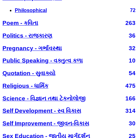
Philosophical
72
Poem - કવિતા
263
Politics - રાજકારણ
36
Pregnancy - ગર્ભાવસ્થા
32
Public Speaking - વક્તુત્વ કળા
10
Quotation - સુવાક્યો
54
Religious - ધાર્મિક
475
Science - વિજ્ઞાન તથા ટેકનોલોજી
166
Self Development - સ્વ વિકાસ
314
Self Improvement - જીવન-વિકાસ
30
Sex Education - જાતીય માર્ગદર્શન
25