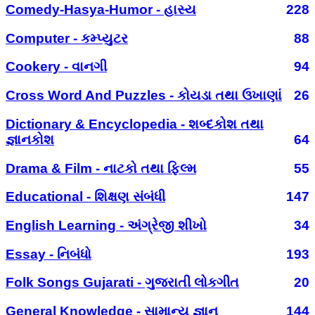
Comedy-Hasya-Humor - હાસ્ય
228
Computer - કમ્પ્યુટર
88
Cookery - વાનગી
94
Cross Word And Puzzles - કોયડા તથા ઉખાણાં
26
Dictionary & Encyclopedia - શબ્દકોશ તથા
જ્ઞાનકોશ
64
Drama & Film - નાટકો તથા ફિલ્મ
55
Educational - શિક્ષણ સંબંધી
147
English Learning - અંગ્રેજી શીખો
34
Essay - નિબંધો
193
Folk Songs Gujarati - ગુજરાતી લોકગીત
20
General Knowledge - સામાન્ય જ્ઞાન
144