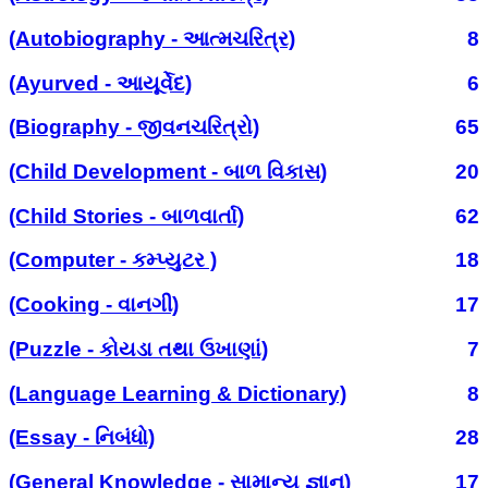
(Autobiography - આત્મચરિત્ર)
8
(Ayurved - આયૂર્વેદ)
6
(Biography - જીવનચરિત્રો)
65
(Child Development - બાળ વિકાસ)
20
(Child Stories - બાળવાર્તા)
62
(Computer - કમ્પ્યુટર )
18
(Cooking - વાનગી)
17
(Puzzle - કોયડા તથા ઉખાણાં)
7
(Language Learning & Dictionary)
8
(Essay - નિબંધો)
28
(General Knowledge - સામાન્ય જ્ઞાન)
17