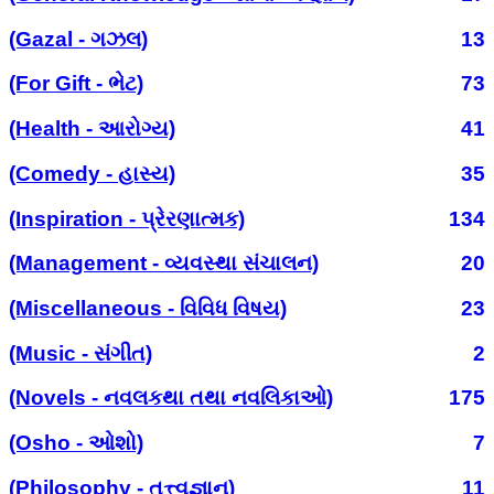
(Gazal - ગઝલ)
13
(For Gift - ભેટ)
73
(Health - આરોગ્ય)
41
(Comedy - હાસ્ય)
35
(Inspiration - પ્રેરણાત્મક)
134
(Management - વ્યવસ્થા સંચાલન)
20
(Miscellaneous - વિવિધ વિષય)
23
(Music - સંગીત)
2
(Novels - નવલકથા તથા નવલિકાઓ)
175
(Osho - ઓશો)
7
(Philosophy - તત્ત્વજ્ઞાન)
11