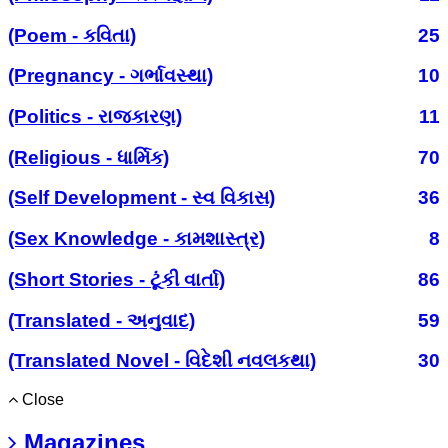
(Poem - કવિતા)
25
(Pregnancy - ગર્ભાવસ્થા)
10
(Politics - રાજકારણ)
11
(Religious - ધાર્મિક)
70
(Self Development - સ્વ વિકાસ)
36
(Sex Knowledge - કામશાસ્ત્ર)
8
(Short Stories - ટૂંકી વાર્તા)
86
(Translated - અનુવાદ)
59
(Translated Novel - વિદેશી નવલકથા)
30
Close
Magazines