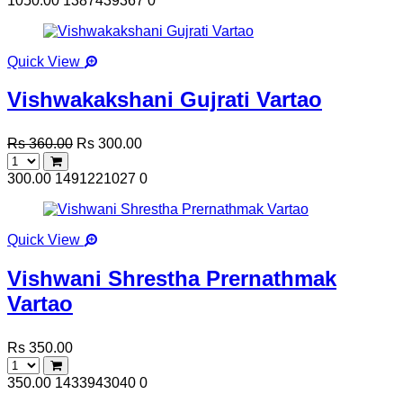
1050.00
1387439367
0
Quick View
Vishwakakshani Gujrati Vartao
Rs 360.00
Rs 300.00
300.00
1491221027
0
Quick View
Vishwani Shrestha Prernathmak
Vartao
Rs 350.00
350.00
1433943040
0