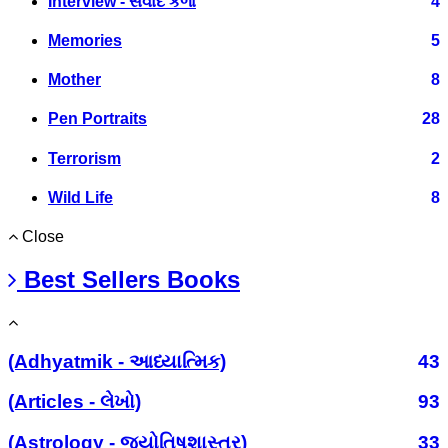
Interview - સંવાદ કળા
4
Memories
5
Mother
8
Pen Portraits
28
Terrorism
2
Wild Life
8
Close
Best Sellers Books
(Adhyatmik - આધ્યાત્મિક)
43
(Articles - લેખો)
93
(Astrology - જ્યોતિષશાસ્ત્ર)
33