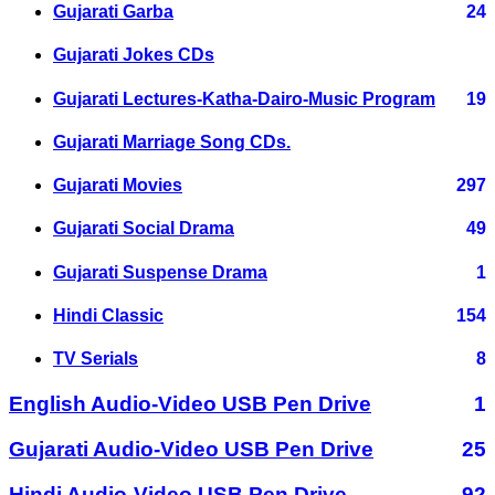
Gujarati Garba
24
Gujarati Jokes CDs
Gujarati Lectures-Katha-Dairo-Music Program
19
Gujarati Marriage Song CDs.
Gujarati Movies
297
Gujarati Social Drama
49
Gujarati Suspense Drama
1
Hindi Classic
154
TV Serials
8
English Audio-Video USB Pen Drive
1
Gujarati Audio-Video USB Pen Drive
25
Hindi Audio-Video USB Pen Drive
92