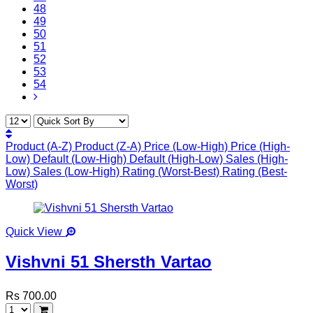
48
49
50
51
52
53
54
Product (A-Z)
Product (Z-A)
Price (Low-High)
Price (High-
Low)
Default (Low-High)
Default (High-Low)
Sales (High-
Low)
Sales (Low-High)
Rating (Worst-Best)
Rating (Best-
Worst)
Quick View
Vishvni 51 Shersth Vartao
Rs 700.00