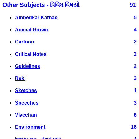
Other Subjects - વિવિધ વિષયો
91
Ambedkar Kathao
5
Animal Grown
4
Cartoon
2
Critical Notes
3
Guidelines
2
Reki
3
Sketches
1
Speeches
3
Vivechan
6
Environment
16