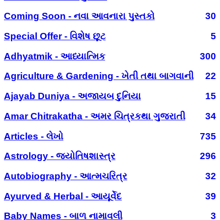
Coming Soon - નવા આવનારા પુસ્તકો
30
Special Offer - વિશેષ છૂટ
5
Adhyatmik - આધ્યાત્મિક
300
Agriculture & Gardening - ખેતી તથા બાગવાની
22
Ajayab Duniya - અજાયબ દુનિયા
15
Amar Chitrakatha - અમર ચિત્રકથા ગુજરાતી
34
Articles - લેખો
735
Astrology - જ્યોતિષશાસ્ત્ર
296
Autobiography - આત્મચરિત્ર
32
Ayurved & Herbal - આયૂર્વેદ
39
Baby Names - બાળ નામાવલી
3