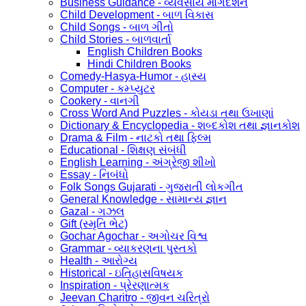
Business Guidance - વ્યવસાય માર્ગદર્શન
Child Development - બાળ વિકાસ
Child Songs - બાળ ગીતો
Child Stories - બાળવાર્તા
English Children Books
Hindi Children Books
Comedy-Hasya-Humor - હાસ્ય
Computer - કમ્પ્યુટર
Cookery - વાનગી
Cross Word And Puzzles - કોયડા તથા ઉખાણાં
Dictionary & Encyclopedia - શબ્દકોશ તથા જ્ઞાનકોશ
Drama & Film - નાટકો તથા ફિલ્મ
Educational - શિક્ષણ સંબંધી
English Learning - અંગ્રેજી શીખો
Essay - નિબંધો
Folk Songs Gujarati - ગુજરાતી લોકગીત
General Knowledge - સામાન્ય જ્ઞાન
Gazal - ગઝલ
Gift (સ્મૃતિ ભેટ)
Gochar Agochar - અગોચર વિશ્વ
Grammar - વ્યાકરણના પુસ્તકો
Health - આરોગ્ય
Historical - ઇતિહાસવિષયક
Inspiration - પ્રેરણાત્મક
Jeevan Charitro - જીવન ચરિત્રો