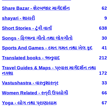
Share Bazar - શેરબજાર માર્ગદર્શન
62
shayari - શાયરી
9
Short Stories - ટૂંકી વાર્તા
638
Songs - ફિલ્મના ગીતો તથા લોકગીતો
30
Sports And Games - રમત ગમત તથા ખેલ કૂદ
41
Translated books - અનુવાદ
212
Travel Guides & Maps - પ્રવાસ માર્ગદર્શન તથા
નક્શા
172
Vastushastra - વાસ્તુશાસ્ત્ર
33
Women Related - સ્ત્રી ઉપયોગી
66
Yoga - યોગ તથા પ્રાણાયામ
67