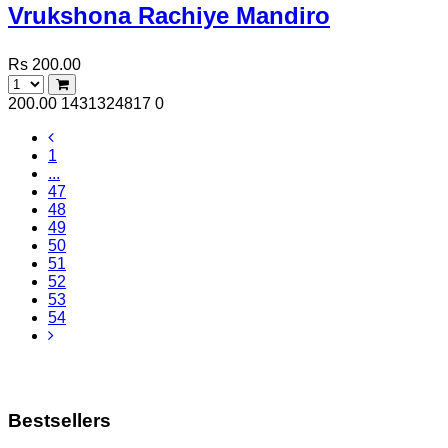
Vrukshona Rachiye Mandiro
Rs 200.00
200.00
1431324817
0
1
...
47
48
49
50
51
52
53
54
Bestsellers