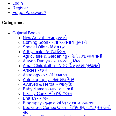
Login
Register
Forgot Password?
Categories
Gujarati Books
New Arrival - નવા પુસ્તકો
Coming Soon - નવા આવનારા પુસ્તકો
Special Offer - વિશેષ છૂટ
Adhyatmik - આધ્યાત્મિક
Agriculture & Gardening - ખેતી તથા બાગવાની
Ajayab Duniya - અજાયબ દુનિયા
Amar Chitrakatha - અમર ચિત્રકથા ગુજરાતી
Articles - લેખો
Astrology - જ્યોતિષશાસ્ત્ર
Autobiography - આત્મચરિત્ર
Ayurved & Herbal - આયૂર્વેદ
Baby Names - બાળ નામાવલી
Beauty Care - સૌન્દર્ય જતન
Bhajan - ભજન
Biography - જીવન ચરિત્ર તથા આત્મકથા
Books Set Combo Offer - વિશેષ છૂટ વાળા પુસ્તકોનો
સેટ