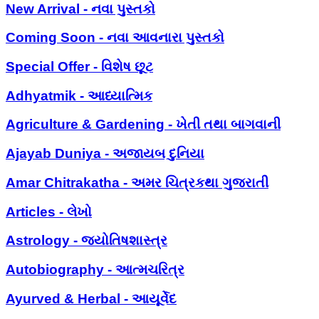
New Arrival - નવા પુસ્તકો
Coming Soon - નવા આવનારા પુસ્તકો
Special Offer - વિશેષ છૂટ
Adhyatmik - આધ્યાત્મિક
Agriculture & Gardening - ખેતી તથા બાગવાની
Ajayab Duniya - અજાયબ દુનિયા
Amar Chitrakatha - અમર ચિત્રકથા ગુજરાતી
Articles - લેખો
Astrology - જ્યોતિષશાસ્ત્ર
Autobiography - આત્મચરિત્ર
Ayurved & Herbal - આયૂર્વેદ