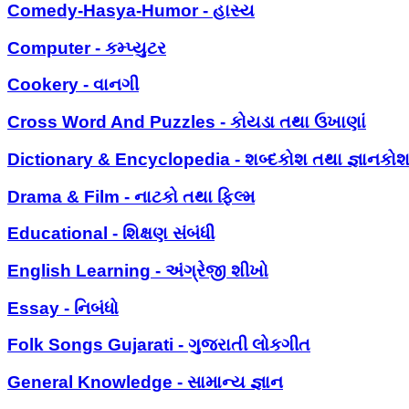
Comedy-Hasya-Humor - હાસ્ય
Computer - કમ્પ્યુટર
Cookery - વાનગી
Cross Word And Puzzles - કોયડા તથા ઉખાણાં
Dictionary & Encyclopedia - શબ્દકોશ તથા જ્ઞાનકો
Drama & Film - નાટકો તથા ફિલ્મ
Educational - શિક્ષણ સંબંધી
English Learning - અંગ્રેજી શીખો
Essay - નિબંધો
Folk Songs Gujarati - ગુજરાતી લોકગીત
General Knowledge - સામાન્ય જ્ઞાન