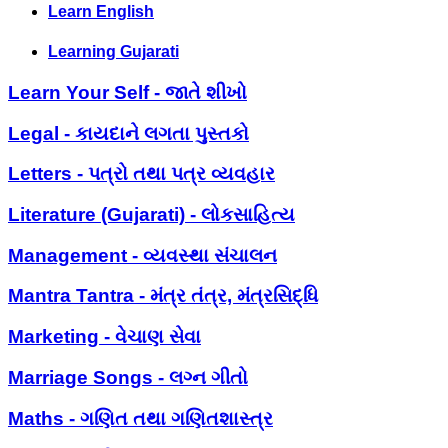
Learn English
Learning Gujarati
Learn Your Self - જાતે શીખો
Legal - કાયદાને લગતા પુસ્તકો
Letters - પત્રો તથા પત્ર વ્યવહાર
Literature (Gujarati) - લોકસાહિત્ય
Management - વ્યવસ્થા સંચાલન
Mantra Tantra - મંત્ર તંત્ર, મંત્રસિદ્ધિ
Marketing - વેચાણ સેવા
Marriage Songs - લગ્ન ગીતો
Maths - ગણિત તથા ગણિતશાસ્ત્ર