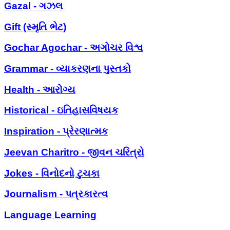
Gazal - ગઝલ
Gift (સ્મૃતિ ભેટ)
Gochar Agochar - અગોચર વિશ્વ
Grammar - વ્યાકરણના પુસ્તકો
Health - આરોગ્ય
Historical - ઇતિહાસવિષયક
Inspiration - પ્રેરણાત્મક
Jeevan Charitro - જીવન ચરિત્રો
Jokes - વિનોદનો ટુચકા
Journalism - પત્રકારત્વ
Language Learning