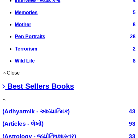
Interview - સંવાદ કળા
4
Memories
5
Mother
8
Pen Portraits
28
Terrorism
2
Wild Life
8
Close
Best Sellers Books
(Adhyatmik - આધ્યાત્મિક)
43
(Articles - લેખો)
93
(Astrology - જ્યોતિષશાસ્ત્ર)
33