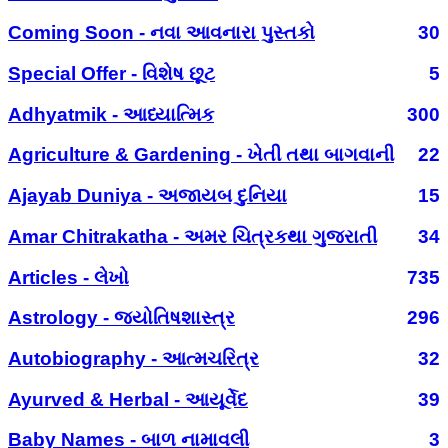
Coming Soon - નવા આવનારા પુસ્તકો
30
Special Offer - વિશેષ છૂટ
5
Adhyatmik - આધ્યાત્મિક
300
Agriculture & Gardening - ખેતી તથા બાગવાની
22
Ajayab Duniya - અજાયબ દુનિયા
15
Amar Chitrakatha - અમર ચિત્રકથા ગુજરાતી
34
Articles - લેખો
735
Astrology - જ્યોતિષશાસ્ત્ર
296
Autobiography - આત્મચરિત્ર
32
Ayurved & Herbal - આયૂર્વેદ
39
Baby Names - બાળ નામાવલી
3