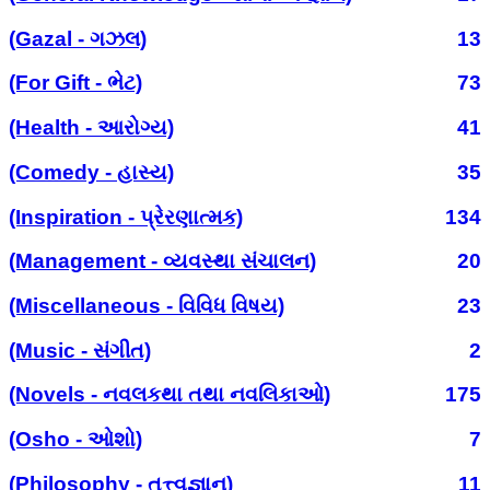
(Gazal - ગઝલ)
13
(For Gift - ભેટ)
73
(Health - આરોગ્ય)
41
(Comedy - હાસ્ય)
35
(Inspiration - પ્રેરણાત્મક)
134
(Management - વ્યવસ્થા સંચાલન)
20
(Miscellaneous - વિવિધ વિષય)
23
(Music - સંગીત)
2
(Novels - નવલકથા તથા નવલિકાઓ)
175
(Osho - ઓશો)
7
(Philosophy - તત્ત્વજ્ઞાન)
11