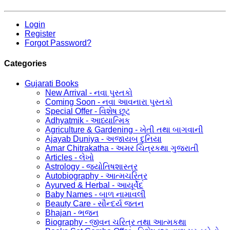
Login
Register
Forgot Password?
Categories
Gujarati Books
New Arrival - નવા પુસ્તકો
Coming Soon - નવા આવનારા પુસ્તકો
Special Offer - વિશેષ છૂટ
Adhyatmik - આધ્યાત્મિક
Agriculture & Gardening - ખેતી તથા બાગવાની
Ajayab Duniya - અજાયબ દુનિયા
Amar Chitrakatha - અમર ચિત્રકથા ગુજરાતી
Articles - લેખો
Astrology - જ્યોતિષશાસ્ત્ર
Autobiography - આત્મચરિત્ર
Ayurved & Herbal - આયૂર્વેદ
Baby Names - બાળ નામાવલી
Beauty Care - સૌન્દર્ય જતન
Bhajan - ભજન
Biography - જીવન ચરિત્ર તથા આત્મકથા