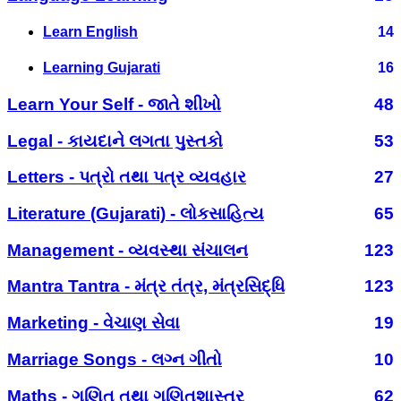
Learn English
14
Learning Gujarati
16
Learn Your Self - જાતે શીખો
48
Legal - કાયદાને લગતા પુસ્તકો
53
Letters - પત્રો તથા પત્ર વ્યવહાર
27
Literature (Gujarati) - લોકસાહિત્ય
65
Management - વ્યવસ્થા સંચાલન
123
Mantra Tantra - મંત્ર તંત્ર, મંત્રસિદ્ધિ
123
Marketing - વેચાણ સેવા
19
Marriage Songs - લગ્ન ગીતો
10
Maths - ગણિત તથા ગણિતશાસ્ત્ર
62