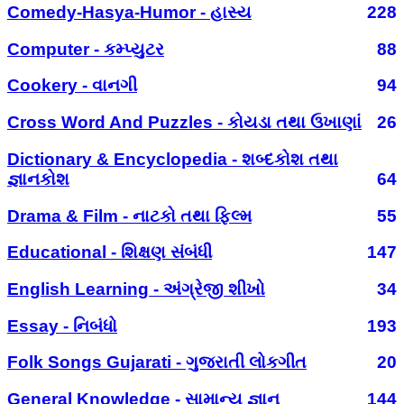
Comedy-Hasya-Humor - હાસ્ય
228
Computer - કમ્પ્યુટર
88
Cookery - વાનગી
94
Cross Word And Puzzles - કોયડા તથા ઉખાણાં
26
Dictionary & Encyclopedia - શબ્દકોશ તથા
જ્ઞાનકોશ
64
Drama & Film - નાટકો તથા ફિલ્મ
55
Educational - શિક્ષણ સંબંધી
147
English Learning - અંગ્રેજી શીખો
34
Essay - નિબંધો
193
Folk Songs Gujarati - ગુજરાતી લોકગીત
20
General Knowledge - સામાન્ય જ્ઞાન
144