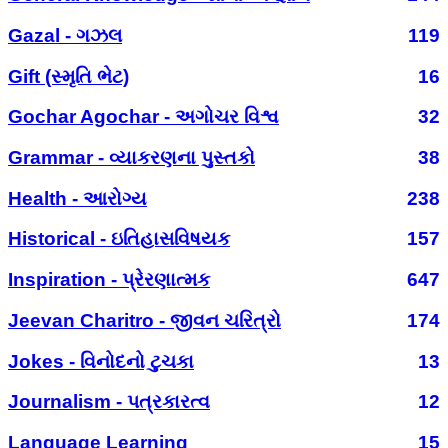
Gazal - ગઝલ
119
Gift (સ્મૃતિ ભેટ)
16
Gochar Agochar - અગોચર વિશ્વ
32
Grammar - વ્યાકરણના પુસ્તકો
38
Health - આરોગ્ય
238
Historical - ઇતિહાસવિષયક
157
Inspiration - પ્રેરણાત્મક
647
Jeevan Charitro - જીવન ચરિત્રો
174
Jokes - વિનોદનો ટુચકા
13
Journalism - પત્રકારત્વ
12
Language Learning
15