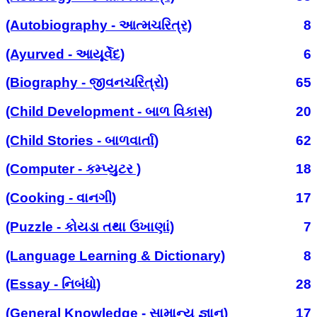
(Autobiography - આત્મચરિત્ર)
8
(Ayurved - આયૂર્વેદ)
6
(Biography - જીવનચરિત્રો)
65
(Child Development - બાળ વિકાસ)
20
(Child Stories - બાળવાર્તા)
62
(Computer - કમ્પ્યુટર )
18
(Cooking - વાનગી)
17
(Puzzle - કોયડા તથા ઉખાણાં)
7
(Language Learning & Dictionary)
8
(Essay - નિબંધો)
28
(General Knowledge - સામાન્ય જ્ઞાન)
17