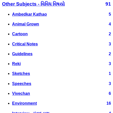
Other Subjects - વિવિધ વિષયો
91
Ambedkar Kathao
5
Animal Grown
4
Cartoon
2
Critical Notes
3
Guidelines
2
Reki
3
Sketches
1
Speeches
3
Vivechan
6
Environment
16