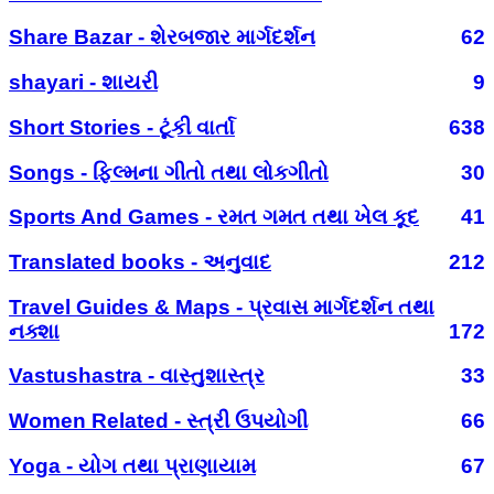
Share Bazar - શેરબજાર માર્ગદર્શન
62
shayari - શાયરી
9
Short Stories - ટૂંકી વાર્તા
638
Songs - ફિલ્મના ગીતો તથા લોકગીતો
30
Sports And Games - રમત ગમત તથા ખેલ કૂદ
41
Translated books - અનુવાદ
212
Travel Guides & Maps - પ્રવાસ માર્ગદર્શન તથા
નક્શા
172
Vastushastra - વાસ્તુશાસ્ત્ર
33
Women Related - સ્ત્રી ઉપયોગી
66
Yoga - યોગ તથા પ્રાણાયામ
67