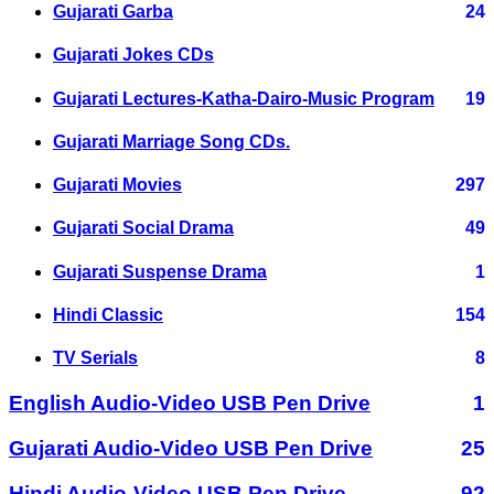
Gujarati Garba
24
Gujarati Jokes CDs
Gujarati Lectures-Katha-Dairo-Music Program
19
Gujarati Marriage Song CDs.
Gujarati Movies
297
Gujarati Social Drama
49
Gujarati Suspense Drama
1
Hindi Classic
154
TV Serials
8
English Audio-Video USB Pen Drive
1
Gujarati Audio-Video USB Pen Drive
25
Hindi Audio-Video USB Pen Drive
92