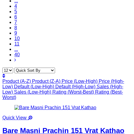
...
4
5
6
7
8
9
10
11
...
40
Product (A-Z)
Product (Z-A)
Price (Low-High)
Price (High-
Low)
Default (Low-High)
Default (High-Low)
Sales (High-
Low)
Sales (Low-High)
Rating (Worst-Best)
Rating (Best-
Worst)
Quick View
Bare Masni Prachin 151 Vrat Kathao