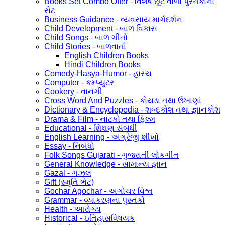
Books Set Combo Offer - વિશેષ છૂટ વાળા પુસ્તકોનો
સેટ
Business Guidance - વ્યવસાય માર્ગદર્શન
Child Development - બાળ વિકાસ
Child Songs - બાળ ગીતો
Child Stories - બાળવાર્તા
English Children Books
Hindi Children Books
Comedy-Hasya-Humor - હાસ્ય
Computer - કમ્પ્યુટર
Cookery - વાનગી
Cross Word And Puzzles - કોયડા તથા ઉખાણાં
Dictionary & Encyclopedia - શબ્દકોશ તથા જ્ઞાનકોશ
Drama & Film - નાટકો તથા ફિલ્મ
Educational - શિક્ષણ સંબંધી
English Learning - અંગ્રેજી શીખો
Essay - નિબંધો
Folk Songs Gujarati - ગુજરાતી લોકગીત
General Knowledge - સામાન્ય જ્ઞાન
Gazal - ગઝલ
Gift (સ્મૃતિ ભેટ)
Gochar Agochar - અગોચર વિશ્વ
Grammar - વ્યાકરણના પુસ્તકો
Health - આરોગ્ય
Historical - ઇતિહાસવિષયક