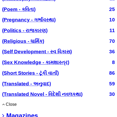
(Poem - કવિતા)
25
(Pregnancy - ગર્ભાવસ્થા)
10
(Politics - રાજકારણ)
11
(Religious - ધાર્મિક)
70
(Self Development - સ્વ વિકાસ)
36
(Sex Knowledge - કામશાસ્ત્ર)
8
(Short Stories - ટૂંકી વાર્તા)
86
(Translated - અનુવાદ)
59
(Translated Novel - વિદેશી નવલકથા)
30
Close
Magazines