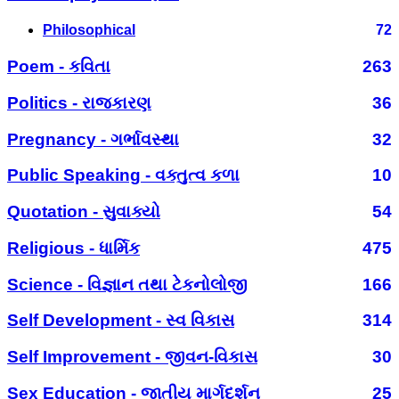
Philosophical
72
Poem - કવિતા
263
Politics - રાજકારણ
36
Pregnancy - ગર્ભાવસ્થા
32
Public Speaking - વક્તુત્વ કળા
10
Quotation - સુવાક્યો
54
Religious - ધાર્મિક
475
Science - વિજ્ઞાન તથા ટેકનોલોજી
166
Self Development - સ્વ વિકાસ
314
Self Improvement - જીવન-વિકાસ
30
Sex Education - જાતીય માર્ગદર્શન
25