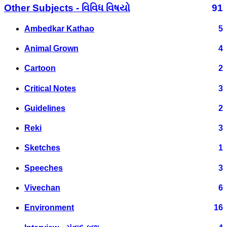
Other Subjects - વિવિધ વિષયો
91
Ambedkar Kathao
5
Animal Grown
4
Cartoon
2
Critical Notes
3
Guidelines
2
Reki
3
Sketches
1
Speeches
3
Vivechan
6
Environment
16