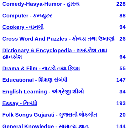
Comedy-Hasya-Humor - હાસ્ય
228
Computer - કમ્પ્યુટર
88
Cookery - વાનગી
94
Cross Word And Puzzles - કોયડા તથા ઉખાણાં
26
Dictionary & Encyclopedia - શબ્દકોશ તથા
જ્ઞાનકોશ
64
Drama & Film - નાટકો તથા ફિલ્મ
55
Educational - શિક્ષણ સંબંધી
147
English Learning - અંગ્રેજી શીખો
34
Essay - નિબંધો
193
Folk Songs Gujarati - ગુજરાતી લોકગીત
20
General Knowledge - સામાન્ય જ્ઞાન
144