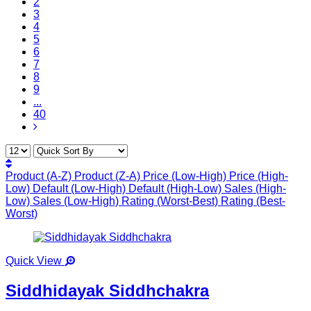
2
3
4
5
6
7
8
9
...
40
Product (A-Z)
Product (Z-A)
Price (Low-High)
Price (High-
Low)
Default (Low-High)
Default (High-Low)
Sales (High-
Low)
Sales (Low-High)
Rating (Worst-Best)
Rating (Best-
Worst)
Quick View
Siddhidayak Siddhchakra