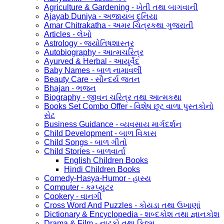
Agriculture & Gardening - ખેતી તથા બાગવાની
Ajayab Duniya - અજાયબ દુનિયા
Amar Chitrakatha - અમર ચિત્રકથા ગુજરાતી
Articles - લેખો
Astrology - જ્યોતિષશાસ્ત્ર
Autobiography - આત્મચરિત્ર
Ayurved & Herbal - આયૂર્વેદ
Baby Names - બાળ નામાવલી
Beauty Care - સૌન્દર્ય જતન
Bhajan - ભજન
Biography - જીવન ચરિત્ર તથા આત્મકથા
Books Set Combo Offer - વિશેષ છૂટ વાળા પુસ્તકોનો
સેટ
Business Guidance - વ્યવસાય માર્ગદર્શન
Child Development - બાળ વિકાસ
Child Songs - બાળ ગીતો
Child Stories - બાળવાર્તા
English Children Books
Hindi Children Books
Comedy-Hasya-Humor - હાસ્ય
Computer - કમ્પ્યુટર
Cookery - વાનગી
Cross Word And Puzzles - કોયડા તથા ઉખાણાં
Dictionary & Encyclopedia - શબ્દકોશ તથા જ્ઞાનકોશ
Drama & Film - નાટકો તથા ફિલ્મ