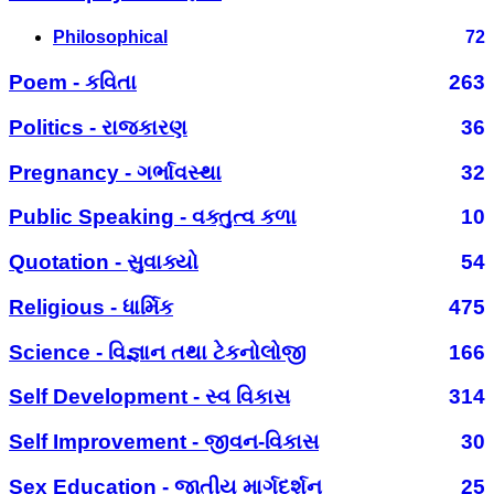
Philosophical
72
Poem - કવિતા
263
Politics - રાજકારણ
36
Pregnancy - ગર્ભાવસ્થા
32
Public Speaking - વક્તુત્વ કળા
10
Quotation - સુવાક્યો
54
Religious - ધાર્મિક
475
Science - વિજ્ઞાન તથા ટેકનોલોજી
166
Self Development - સ્વ વિકાસ
314
Self Improvement - જીવન-વિકાસ
30
Sex Education - જાતીય માર્ગદર્શન
25