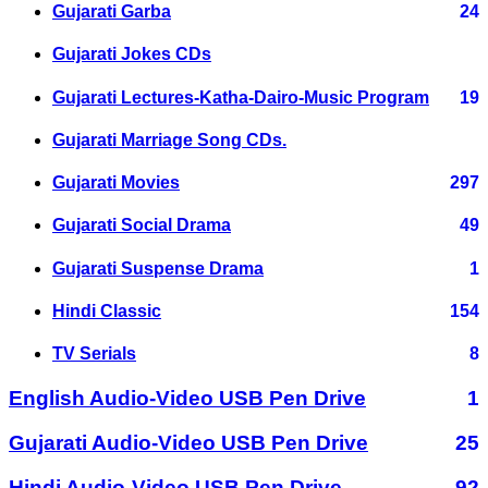
Gujarati Garba
24
Gujarati Jokes CDs
Gujarati Lectures-Katha-Dairo-Music Program
19
Gujarati Marriage Song CDs.
Gujarati Movies
297
Gujarati Social Drama
49
Gujarati Suspense Drama
1
Hindi Classic
154
TV Serials
8
English Audio-Video USB Pen Drive
1
Gujarati Audio-Video USB Pen Drive
25
Hindi Audio-Video USB Pen Drive
92