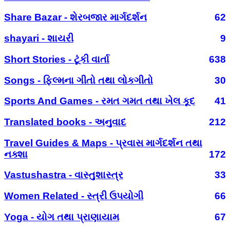
Share Bazar - શેરબજાર માર્ગદર્શન
62
shayari - શાયરી
9
Short Stories - ટૂંકી વાર્તા
638
Songs - ફિલ્મના ગીતો તથા લોકગીતો
30
Sports And Games - રમત ગમત તથા ખેલ કૂદ
41
Translated books - અનુવાદ
212
Travel Guides & Maps - પ્રવાસ માર્ગદર્શન તથા
નક્શા
172
Vastushastra - વાસ્તુશાસ્ત્ર
33
Women Related - સ્ત્રી ઉપયોગી
66
Yoga - યોગ તથા પ્રાણાયામ
67