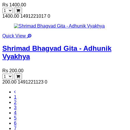
Rs 1400.00
1400.00
1491221017
0
Quick View
Shrimad Bhagvad Gita - Adhunik
Vyakhya
Rs 200.00
200.00
1491221123
0
1
2
3
4
5
6
7