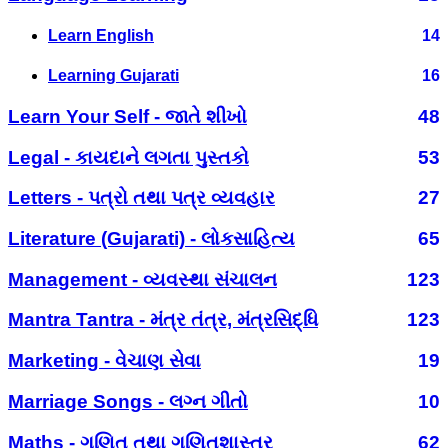
Learn English
14
Learning Gujarati
16
Learn Your Self - જાતે શીખો
48
Legal - કાયદાને લગતા પુસ્તકો
53
Letters - પત્રો તથા પત્ર વ્યવહાર
27
Literature (Gujarati) - લોકસાહિત્ય
65
Management - વ્યવસ્થા સંચાલન
123
Mantra Tantra - મંત્ર તંત્ર, મંત્રસિદ્ધિ
123
Marketing - વેચાણ સેવા
19
Marriage Songs - લગ્ન ગીતો
10
Maths - ગણિત તથા ગણિતશાસ્ત્ર
62