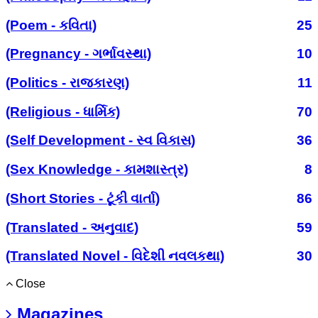
(Poem - કવિતા)
25
(Pregnancy - ગર્ભાવસ્થા)
10
(Politics - રાજકારણ)
11
(Religious - ધાર્મિક)
70
(Self Development - સ્વ વિકાસ)
36
(Sex Knowledge - કામશાસ્ત્ર)
8
(Short Stories - ટૂંકી વાર્તા)
86
(Translated - અનુવાદ)
59
(Translated Novel - વિદેશી નવલકથા)
30
Close
Magazines