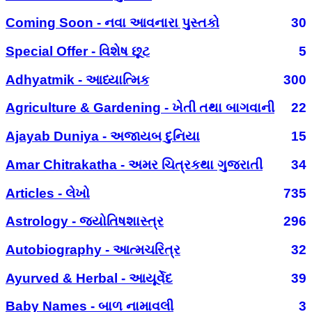
Coming Soon - નવા આવનારા પુસ્તકો
30
Special Offer - વિશેષ છૂટ
5
Adhyatmik - આધ્યાત્મિક
300
Agriculture & Gardening - ખેતી તથા બાગવાની
22
Ajayab Duniya - અજાયબ દુનિયા
15
Amar Chitrakatha - અમર ચિત્રકથા ગુજરાતી
34
Articles - લેખો
735
Astrology - જ્યોતિષશાસ્ત્ર
296
Autobiography - આત્મચરિત્ર
32
Ayurved & Herbal - આયૂર્વેદ
39
Baby Names - બાળ નામાવલી
3