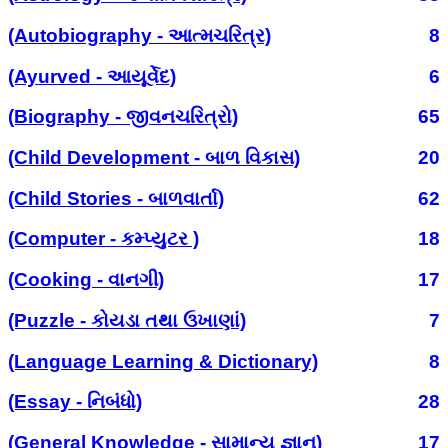
(Autobiography - આત્મચરિત્ર)
8
(Ayurved - આયૂર્વેદ)
6
(Biography - જીવનચરિત્રો)
65
(Child Development - બાળ વિકાસ)
20
(Child Stories - બાળવાર્તા)
62
(Computer - કમ્પ્યુટર )
18
(Cooking - વાનગી)
17
(Puzzle - કોયડા તથા ઉખાણાં)
7
(Language Learning & Dictionary)
8
(Essay - નિબંધો)
28
(General Knowledge - સામાન્ય જ્ઞાન)
17