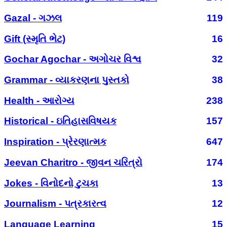
Gazal - ગઝલ
119
Gift (સ્મૃતિ ભેટ)
16
Gochar Agochar - અગોચર વિશ્વ
32
Grammar - વ્યાકરણના પુસ્તકો
38
Health - આરોગ્ય
238
Historical - ઇતિહાસવિષયક
157
Inspiration - પ્રેરણાત્મક
647
Jeevan Charitro - જીવન ચરિત્રો
174
Jokes - વિનોદનો ટુચકા
13
Journalism - પત્રકારત્વ
12
Language Learning
15