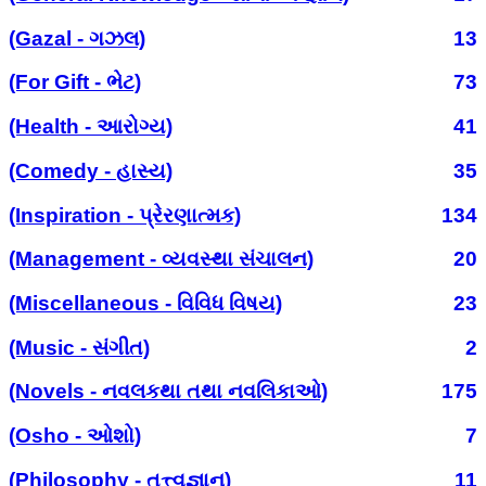
(Gazal - ગઝલ)
13
(For Gift - ભેટ)
73
(Health - આરોગ્ય)
41
(Comedy - હાસ્ય)
35
(Inspiration - પ્રેરણાત્મક)
134
(Management - વ્યવસ્થા સંચાલન)
20
(Miscellaneous - વિવિધ વિષય)
23
(Music - સંગીત)
2
(Novels - નવલકથા તથા નવલિકાઓ)
175
(Osho - ઓશો)
7
(Philosophy - તત્ત્વજ્ઞાન)
11