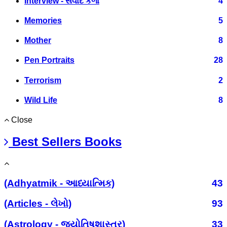
Interview - સંવાદ કળા
4
Memories
5
Mother
8
Pen Portraits
28
Terrorism
2
Wild Life
8
Close
Best Sellers Books
(Adhyatmik - આધ્યાત્મિક)
43
(Articles - લેખો)
93
(Astrology - જ્યોતિષશાસ્ત્ર)
33