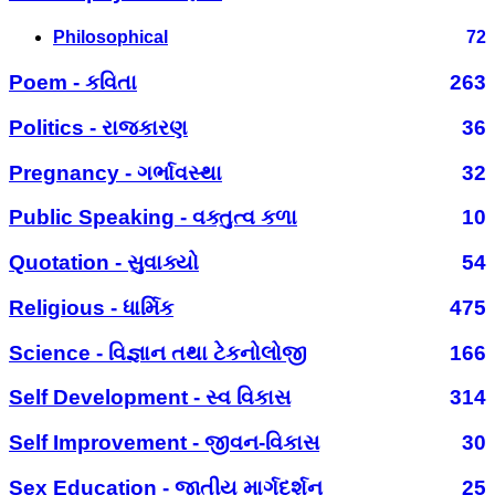
Philosophical
72
Poem - કવિતા
263
Politics - રાજકારણ
36
Pregnancy - ગર્ભાવસ્થા
32
Public Speaking - વક્તુત્વ કળા
10
Quotation - સુવાક્યો
54
Religious - ધાર્મિક
475
Science - વિજ્ઞાન તથા ટેકનોલોજી
166
Self Development - સ્વ વિકાસ
314
Self Improvement - જીવન-વિકાસ
30
Sex Education - જાતીય માર્ગદર્શન
25