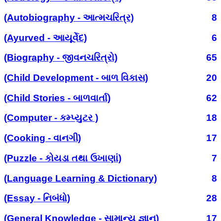
(Autobiography - આત્મચરિત્ર)
8
(Ayurved - આયૂર્વેદ)
6
(Biography - જીવનચરિત્રો)
65
(Child Development - બાળ વિકાસ)
20
(Child Stories - બાળવાર્તા)
62
(Computer - કમ્પ્યુટર )
18
(Cooking - વાનગી)
17
(Puzzle - કોયડા તથા ઉખાણાં)
7
(Language Learning & Dictionary)
8
(Essay - નિબંધો)
28
(General Knowledge - સામાન્ય જ્ઞાન)
17