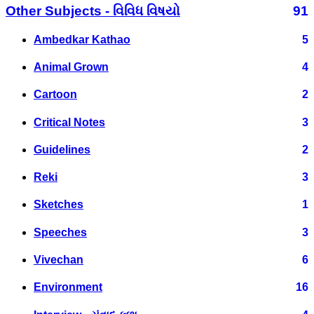
Other Subjects - વિવિધ વિષયો
91
Ambedkar Kathao
5
Animal Grown
4
Cartoon
2
Critical Notes
3
Guidelines
2
Reki
3
Sketches
1
Speeches
3
Vivechan
6
Environment
16