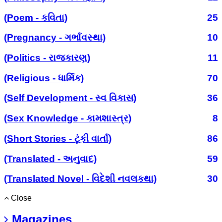
(Poem - કવિતા)
25
(Pregnancy - ગર્ભાવસ્થા)
10
(Politics - રાજકારણ)
11
(Religious - ધાર્મિક)
70
(Self Development - સ્વ વિકાસ)
36
(Sex Knowledge - કામશાસ્ત્ર)
8
(Short Stories - ટૂંકી વાર્તા)
86
(Translated - અનુવાદ)
59
(Translated Novel - વિદેશી નવલકથા)
30
Close
Magazines