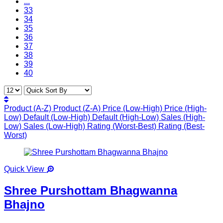
...
33
34
35
36
37
38
39
40
Product (A-Z)
Product (Z-A)
Price (Low-High)
Price (High-
Low)
Default (Low-High)
Default (High-Low)
Sales (High-
Low)
Sales (Low-High)
Rating (Worst-Best)
Rating (Best-
Worst)
Quick View
Shree Purshottam Bhagwanna
Bhajno