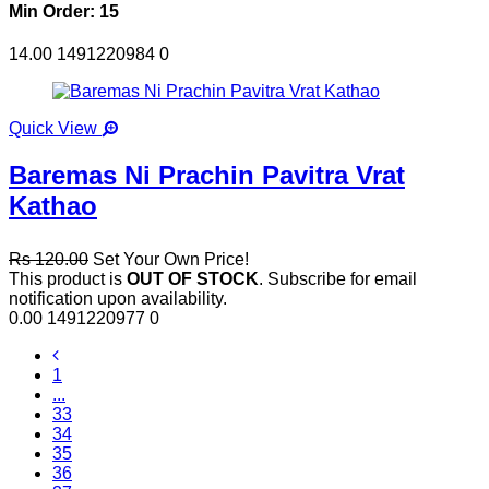
Min Order: 15
14.00
1491220984
0
Quick View
Baremas Ni Prachin Pavitra Vrat
Kathao
Rs 120.00
Set Your Own Price!
This product is
OUT OF STOCK
. Subscribe for email
notification upon availability.
0.00
1491220977
0
1
...
33
34
35
36