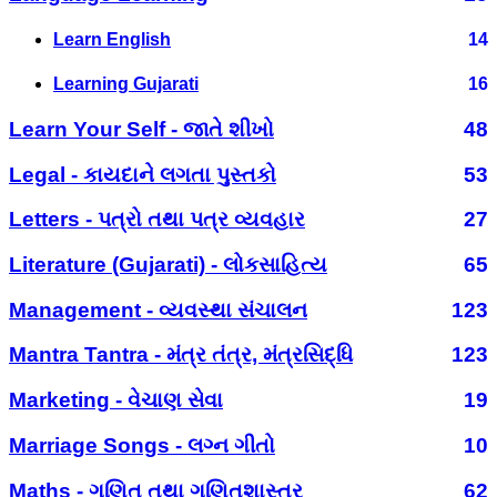
Learn English
14
Learning Gujarati
16
Learn Your Self - જાતે શીખો
48
Legal - કાયદાને લગતા પુસ્તકો
53
Letters - પત્રો તથા પત્ર વ્યવહાર
27
Literature (Gujarati) - લોકસાહિત્ય
65
Management - વ્યવસ્થા સંચાલન
123
Mantra Tantra - મંત્ર તંત્ર, મંત્રસિદ્ધિ
123
Marketing - વેચાણ સેવા
19
Marriage Songs - લગ્ન ગીતો
10
Maths - ગણિત તથા ગણિતશાસ્ત્ર
62