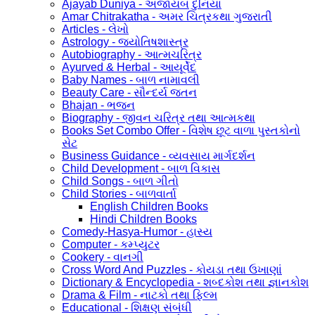
Ajayab Duniya - અજાયબ દુનિયા
Amar Chitrakatha - અમર ચિત્રકથા ગુજરાતી
Articles - લેખો
Astrology - જ્યોતિષશાસ્ત્ર
Autobiography - આત્મચરિત્ર
Ayurved & Herbal - આયૂર્વેદ
Baby Names - બાળ નામાવલી
Beauty Care - સૌન્દર્ય જતન
Bhajan - ભજન
Biography - જીવન ચરિત્ર તથા આત્મકથા
Books Set Combo Offer - વિશેષ છૂટ વાળા પુસ્તકોનો
સેટ
Business Guidance - વ્યવસાય માર્ગદર્શન
Child Development - બાળ વિકાસ
Child Songs - બાળ ગીતો
Child Stories - બાળવાર્તા
English Children Books
Hindi Children Books
Comedy-Hasya-Humor - હાસ્ય
Computer - કમ્પ્યુટર
Cookery - વાનગી
Cross Word And Puzzles - કોયડા તથા ઉખાણાં
Dictionary & Encyclopedia - શબ્દકોશ તથા જ્ઞાનકોશ
Drama & Film - નાટકો તથા ફિલ્મ
Educational - શિક્ષણ સંબંધી