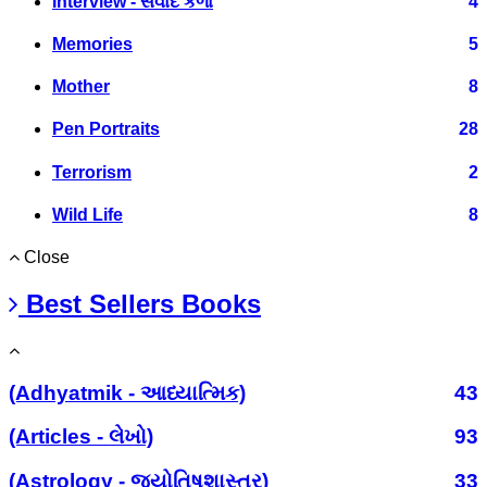
Interview - સંવાદ કળા
4
Memories
5
Mother
8
Pen Portraits
28
Terrorism
2
Wild Life
8
Close
Best Sellers Books
(Adhyatmik - આધ્યાત્મિક)
43
(Articles - લેખો)
93
(Astrology - જ્યોતિષશાસ્ત્ર)
33