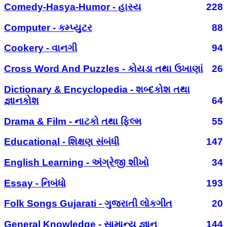
Comedy-Hasya-Humor - હાસ્ય
228
Computer - કમ્પ્યુટર
88
Cookery - વાનગી
94
Cross Word And Puzzles - કોયડા તથા ઉખાણાં
26
Dictionary & Encyclopedia - શબ્દકોશ તથા
જ્ઞાનકોશ
64
Drama & Film - નાટકો તથા ફિલ્મ
55
Educational - શિક્ષણ સંબંધી
147
English Learning - અંગ્રેજી શીખો
34
Essay - નિબંધો
193
Folk Songs Gujarati - ગુજરાતી લોકગીત
20
General Knowledge - સામાન્ય જ્ઞાન
144