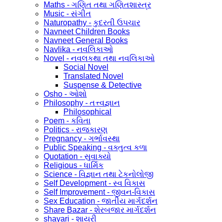
Maths - ગણિત તથા ગણિતશાસ્ત્ર
Music - સંગીત
Naturopathy - કુદરતી ઉપચાર
Navneet Children Books
Navneet General Books
Navlika - નવલિકાઓ
Novel - નવલકથા તથા નવલિકાઓ
Social Novel
Translated Novel
Suspense & Detective
Osho - ઓશો
Philosophy - તત્ત્વજ્ઞાન
Philosophical
Poem - કવિતા
Politics - રાજકારણ
Pregnancy - ગર્ભાવસ્થા
Public Speaking - વક્તુત્વ કળા
Quotation - સુવાક્યો
Religious - ધાર્મિક
Science - વિજ્ઞાન તથા ટેકનોલોજી
Self Development - સ્વ વિકાસ
Self Improvement - જીવન-વિકાસ
Sex Education - જાતીય માર્ગદર્શન
Share Bazar - શેરબજાર માર્ગદર્શન
shayari - શાયરી