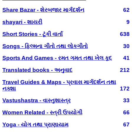
Share Bazar - શેરબજાર માર્ગદર્શન
62
shayari - શાયરી
9
Short Stories - ટૂંકી વાર્તા
638
Songs - ફિલ્મના ગીતો તથા લોકગીતો
30
Sports And Games - રમત ગમત તથા ખેલ કૂદ
41
Translated books - અનુવાદ
212
Travel Guides & Maps - પ્રવાસ માર્ગદર્શન તથા
નક્શા
172
Vastushastra - વાસ્તુશાસ્ત્ર
33
Women Related - સ્ત્રી ઉપયોગી
66
Yoga - યોગ તથા પ્રાણાયામ
67