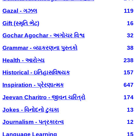
Gazal - ગઝલ
119
Gift (સ્મૃતિ ભેટ)
16
Gochar Agochar - અગોચર વિશ્વ
32
Grammar - વ્યાકરણના પુસ્તકો
38
Health - આરોગ્ય
238
Historical - ઇતિહાસવિષયક
157
Inspiration - પ્રેરણાત્મક
647
Jeevan Charitro - જીવન ચરિત્રો
174
Jokes - વિનોદનો ટુચકા
13
Journalism - પત્રકારત્વ
12
Language Learning
15