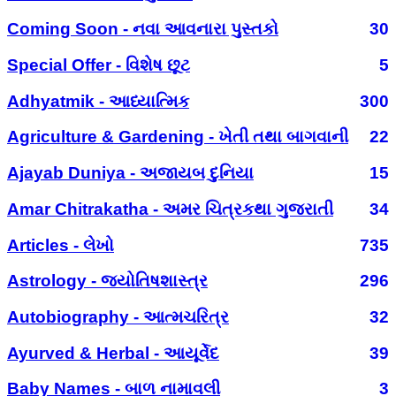
Coming Soon - નવા આવનારા પુસ્તકો
30
Special Offer - વિશેષ છૂટ
5
Adhyatmik - આધ્યાત્મિક
300
Agriculture & Gardening - ખેતી તથા બાગવાની
22
Ajayab Duniya - અજાયબ દુનિયા
15
Amar Chitrakatha - અમર ચિત્રકથા ગુજરાતી
34
Articles - લેખો
735
Astrology - જ્યોતિષશાસ્ત્ર
296
Autobiography - આત્મચરિત્ર
32
Ayurved & Herbal - આયૂર્વેદ
39
Baby Names - બાળ નામાવલી
3