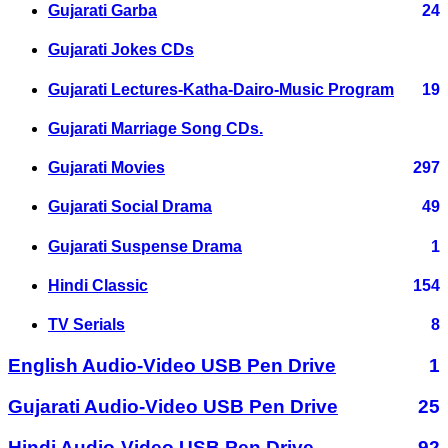
Gujarati Garba
24
Gujarati Jokes CDs
Gujarati Lectures-Katha-Dairo-Music Program
19
Gujarati Marriage Song CDs.
Gujarati Movies
297
Gujarati Social Drama
49
Gujarati Suspense Drama
1
Hindi Classic
154
TV Serials
8
English Audio-Video USB Pen Drive
1
Gujarati Audio-Video USB Pen Drive
25
Hindi Audio-Video USB Pen Drive
92