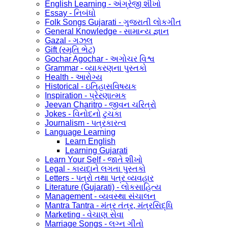
English Learning - અંગ્રેજી શીખો
Essay - નિબંધો
Folk Songs Gujarati - ગુજરાતી લોકગીત
General Knowledge - સામાન્ય જ્ઞાન
Gazal - ગઝલ
Gift (સ્મૃતિ ભેટ)
Gochar Agochar - અગોચર વિશ્વ
Grammar - વ્યાકરણના પુસ્તકો
Health - આરોગ્ય
Historical - ઇતિહાસવિષયક
Inspiration - પ્રેરણાત્મક
Jeevan Charitro - જીવન ચરિત્રો
Jokes - વિનોદનો ટુચકા
Journalism - પત્રકારત્વ
Language Learning
Learn English
Learning Gujarati
Learn Your Self - જાતે શીખો
Legal - કાયદાને લગતા પુસ્તકો
Letters - પત્રો તથા પત્ર વ્યવહાર
Literature (Gujarati) - લોકસાહિત્ય
Management - વ્યવસ્થા સંચાલન
Mantra Tantra - મંત્ર તંત્ર, મંત્રસિદ્ધિ
Marketing - વેચાણ સેવા
Marriage Songs - લગ્ન ગીતો