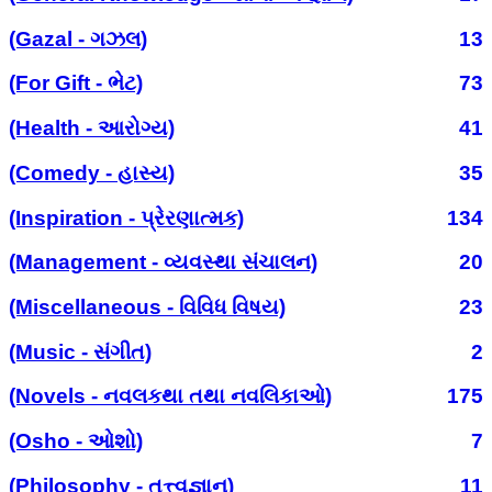
(Gazal - ગઝલ)
13
(For Gift - ભેટ)
73
(Health - આરોગ્ય)
41
(Comedy - હાસ્ય)
35
(Inspiration - પ્રેરણાત્મક)
134
(Management - વ્યવસ્થા સંચાલન)
20
(Miscellaneous - વિવિધ વિષય)
23
(Music - સંગીત)
2
(Novels - નવલકથા તથા નવલિકાઓ)
175
(Osho - ઓશો)
7
(Philosophy - તત્ત્વજ્ઞાન)
11