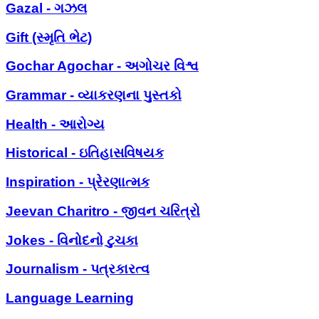
Gazal - ગઝલ
Gift (સ્મૃતિ ભેટ)
Gochar Agochar - અગોચર વિશ્વ
Grammar - વ્યાકરણના પુસ્તકો
Health - આરોગ્ય
Historical - ઇતિહાસવિષયક
Inspiration - પ્રેરણાત્મક
Jeevan Charitro - જીવન ચરિત્રો
Jokes - વિનોદનો ટુચકા
Journalism - પત્રકારત્વ
Language Learning