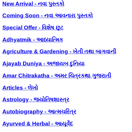
New Arrival - નવા પુસ્તકો
Coming Soon - નવા આવનારા પુસ્તકો
Special Offer - વિશેષ છૂટ
Adhyatmik - આધ્યાત્મિક
Agriculture & Gardening - ખેતી તથા બાગવાની
Ajayab Duniya - અજાયબ દુનિયા
Amar Chitrakatha - અમર ચિત્રકથા ગુજરાતી
Articles - લેખો
Astrology - જ્યોતિષશાસ્ત્ર
Autobiography - આત્મચરિત્ર
Ayurved & Herbal - આયૂર્વેદ