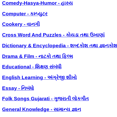
Comedy-Hasya-Humor - હાસ્ય
Computer - કમ્પ્યુટર
Cookery - વાનગી
Cross Word And Puzzles - કોયડા તથા ઉખાણાં
Dictionary & Encyclopedia - શબ્દકોશ તથા જ્ઞાનકો
Drama & Film - નાટકો તથા ફિલ્મ
Educational - શિક્ષણ સંબંધી
English Learning - અંગ્રેજી શીખો
Essay - નિબંધો
Folk Songs Gujarati - ગુજરાતી લોકગીત
General Knowledge - સામાન્ય જ્ઞાન