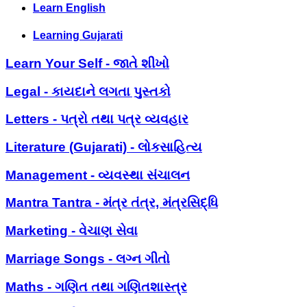
Learn English
Learning Gujarati
Learn Your Self - જાતે શીખો
Legal - કાયદાને લગતા પુસ્તકો
Letters - પત્રો તથા પત્ર વ્યવહાર
Literature (Gujarati) - લોકસાહિત્ય
Management - વ્યવસ્થા સંચાલન
Mantra Tantra - મંત્ર તંત્ર, મંત્રસિદ્ધિ
Marketing - વેચાણ સેવા
Marriage Songs - લગ્ન ગીતો
Maths - ગણિત તથા ગણિતશાસ્ત્ર