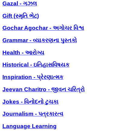
Gazal - ગઝલ
Gift (સ્મૃતિ ભેટ)
Gochar Agochar - અગોચર વિશ્વ
Grammar - વ્યાકરણના પુસ્તકો
Health - આરોગ્ય
Historical - ઇતિહાસવિષયક
Inspiration - પ્રેરણાત્મક
Jeevan Charitro - જીવન ચરિત્રો
Jokes - વિનોદનો ટુચકા
Journalism - પત્રકારત્વ
Language Learning