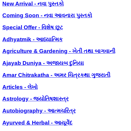
New Arrival - નવા પુસ્તકો
Coming Soon - નવા આવનારા પુસ્તકો
Special Offer - વિશેષ છૂટ
Adhyatmik - આધ્યાત્મિક
Agriculture & Gardening - ખેતી તથા બાગવાની
Ajayab Duniya - અજાયબ દુનિયા
Amar Chitrakatha - અમર ચિત્રકથા ગુજરાતી
Articles - લેખો
Astrology - જ્યોતિષશાસ્ત્ર
Autobiography - આત્મચરિત્ર
Ayurved & Herbal - આયૂર્વેદ