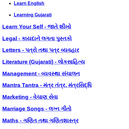
Learn English
Learning Gujarati
Learn Your Self - જાતે શીખો
Legal - કાયદાને લગતા પુસ્તકો
Letters - પત્રો તથા પત્ર વ્યવહાર
Literature (Gujarati) - લોકસાહિત્ય
Management - વ્યવસ્થા સંચાલન
Mantra Tantra - મંત્ર તંત્ર, મંત્રસિદ્ધિ
Marketing - વેચાણ સેવા
Marriage Songs - લગ્ન ગીતો
Maths - ગણિત તથા ગણિતશાસ્ત્ર