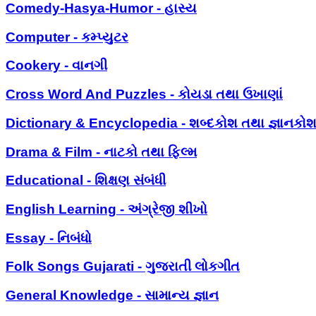
Comedy-Hasya-Humor - હાસ્ય
Computer - કમ્પ્યુટર
Cookery - વાનગી
Cross Word And Puzzles - કોયડા તથા ઉખાણાં
Dictionary & Encyclopedia - શબ્દકોશ તથા જ્ઞાનકો
Drama & Film - નાટકો તથા ફિલ્મ
Educational - શિક્ષણ સંબંધી
English Learning - અંગ્રેજી શીખો
Essay - નિબંધો
Folk Songs Gujarati - ગુજરાતી લોકગીત
General Knowledge - સામાન્ય જ્ઞાન