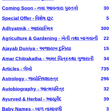
Coming Soon - નવા આવનારા પુસ્તકો
30
Special Offer - વિશેષ છૂટ
5
Adhyatmik - આધ્યાત્મિક
300
Agriculture & Gardening - ખેતી તથા બાગવાની
22
Ajayab Duniya - અજાયબ દુનિયા
15
Amar Chitrakatha - અમર ચિત્રકથા ગુજરાતી
34
Articles - લેખો
735
Astrology - જ્યોતિષશાસ્ત્ર
296
Autobiography - આત્મચરિત્ર
32
Ayurved & Herbal - આયૂર્વેદ
39
Baby Names - બાળ નામાવલી
3