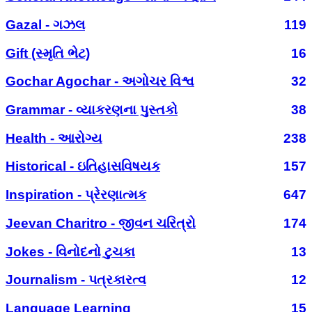
Gazal - ગઝલ
119
Gift (સ્મૃતિ ભેટ)
16
Gochar Agochar - અગોચર વિશ્વ
32
Grammar - વ્યાકરણના પુસ્તકો
38
Health - આરોગ્ય
238
Historical - ઇતિહાસવિષયક
157
Inspiration - પ્રેરણાત્મક
647
Jeevan Charitro - જીવન ચરિત્રો
174
Jokes - વિનોદનો ટુચકા
13
Journalism - પત્રકારત્વ
12
Language Learning
15