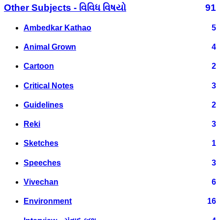
Other Subjects - વિવિધ વિષયો
91
Ambedkar Kathao
5
Animal Grown
4
Cartoon
2
Critical Notes
3
Guidelines
2
Reki
3
Sketches
1
Speeches
3
Vivechan
6
Environment
16