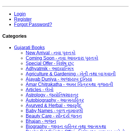
Login
Register
Forgot Password?
Categories
Gujarati Books
New Arrival - નવા પુસ્તકો
Coming Soon - નવા આવનારા પુસ્તકો
Special Offer - વિશેષ છૂટ
Adhyatmik - આધ્યાત્મિક
Agriculture & Gardening - ખેતી તથા બાગવાની
Ajayab Duniya - અજાયબ દુનિયા
Amar Chitrakatha - અમર ચિત્રકથા ગુજરાતી
Articles - લેખો
Astrology - જ્યોતિષશાસ્ત્ર
Autobiography - આત્મચરિત્ર
Ayurved & Herbal - આયૂર્વેદ
Baby Names - બાળ નામાવલી
Beauty Care - સૌન્દર્ય જતન
Bhajan - ભજન
Biography - જીવન ચરિત્ર તથા આત્મકથા