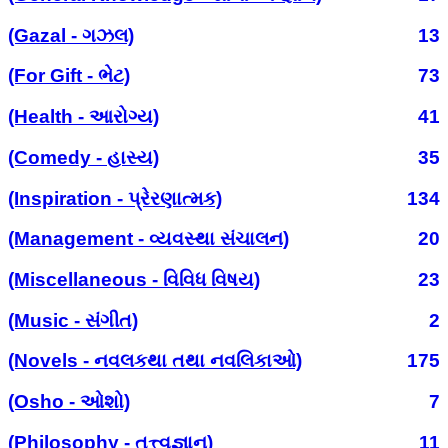
(Gazal - ગઝલ)
13
(For Gift - ભેટ)
73
(Health - આરોગ્ય)
41
(Comedy - હાસ્ય)
35
(Inspiration - પ્રેરણાત્મક)
134
(Management - વ્યવસ્થા સંચાલન)
20
(Miscellaneous - વિવિધ વિષય)
23
(Music - સંગીત)
2
(Novels - નવલકથા તથા નવલિકાઓ)
175
(Osho - ઓશો)
7
(Philosophy - તત્ત્વજ્ઞાન)
11