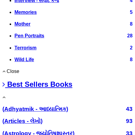
Interview - સંવાદ કળા
4
Memories
5
Mother
8
Pen Portraits
28
Terrorism
2
Wild Life
8
Close
Best Sellers Books
(Adhyatmik - આધ્યાત્મિક)
43
(Articles - લેખો)
93
(Astrology - જ્યોતિષશાસ્ત્ર)
33