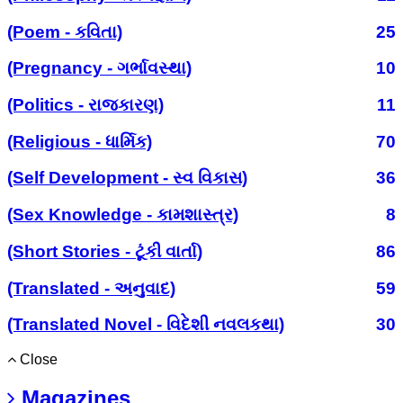
(Poem - કવિતા)
25
(Pregnancy - ગર્ભાવસ્થા)
10
(Politics - રાજકારણ)
11
(Religious - ધાર્મિક)
70
(Self Development - સ્વ વિકાસ)
36
(Sex Knowledge - કામશાસ્ત્ર)
8
(Short Stories - ટૂંકી વાર્તા)
86
(Translated - અનુવાદ)
59
(Translated Novel - વિદેશી નવલકથા)
30
Close
Magazines