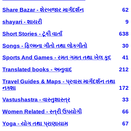
Share Bazar - શેરબજાર માર્ગદર્શન
62
shayari - શાયરી
9
Short Stories - ટૂંકી વાર્તા
638
Songs - ફિલ્મના ગીતો તથા લોકગીતો
30
Sports And Games - રમત ગમત તથા ખેલ કૂદ
41
Translated books - અનુવાદ
212
Travel Guides & Maps - પ્રવાસ માર્ગદર્શન તથા
નક્શા
172
Vastushastra - વાસ્તુશાસ્ત્ર
33
Women Related - સ્ત્રી ઉપયોગી
66
Yoga - યોગ તથા પ્રાણાયામ
67