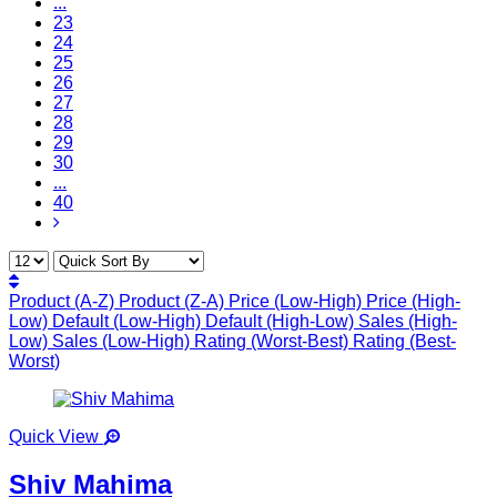
...
23
24
25
26
27
28
29
30
...
40
Product (A-Z)
Product (Z-A)
Price (Low-High)
Price (High-
Low)
Default (Low-High)
Default (High-Low)
Sales (High-
Low)
Sales (Low-High)
Rating (Worst-Best)
Rating (Best-
Worst)
Quick View
Shiv Mahima