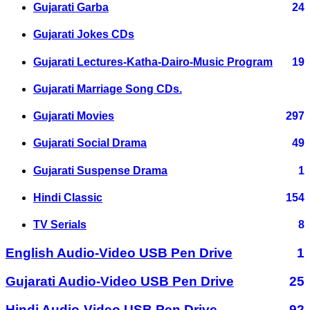
Gujarati Garba
24
Gujarati Jokes CDs
Gujarati Lectures-Katha-Dairo-Music Program
19
Gujarati Marriage Song CDs.
Gujarati Movies
297
Gujarati Social Drama
49
Gujarati Suspense Drama
1
Hindi Classic
154
TV Serials
8
English Audio-Video USB Pen Drive
1
Gujarati Audio-Video USB Pen Drive
25
Hindi Audio-Video USB Pen Drive
92