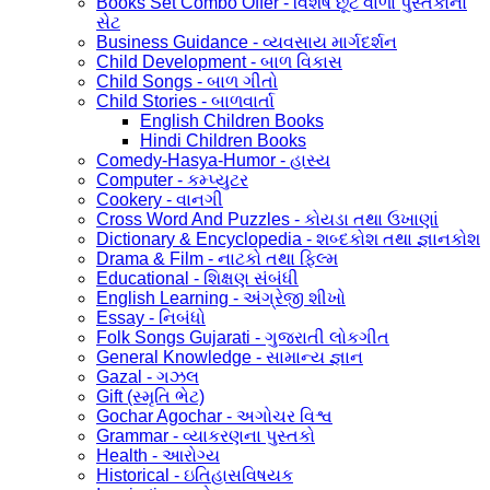
Books Set Combo Offer - વિશેષ છૂટ વાળા પુસ્તકોનો
સેટ
Business Guidance - વ્યવસાય માર્ગદર્શન
Child Development - બાળ વિકાસ
Child Songs - બાળ ગીતો
Child Stories - બાળવાર્તા
English Children Books
Hindi Children Books
Comedy-Hasya-Humor - હાસ્ય
Computer - કમ્પ્યુટર
Cookery - વાનગી
Cross Word And Puzzles - કોયડા તથા ઉખાણાં
Dictionary & Encyclopedia - શબ્દકોશ તથા જ્ઞાનકોશ
Drama & Film - નાટકો તથા ફિલ્મ
Educational - શિક્ષણ સંબંધી
English Learning - અંગ્રેજી શીખો
Essay - નિબંધો
Folk Songs Gujarati - ગુજરાતી લોકગીત
General Knowledge - સામાન્ય જ્ઞાન
Gazal - ગઝલ
Gift (સ્મૃતિ ભેટ)
Gochar Agochar - અગોચર વિશ્વ
Grammar - વ્યાકરણના પુસ્તકો
Health - આરોગ્ય
Historical - ઇતિહાસવિષયક