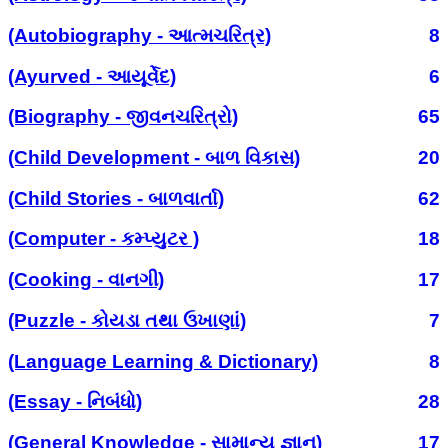
(Autobiography - આત્મચરિત્ર)
8
(Ayurved - આયૂર્વેદ)
6
(Biography - જીવનચરિત્રો)
65
(Child Development - બાળ વિકાસ)
20
(Child Stories - બાળવાર્તા)
62
(Computer - કમ્પ્યુટર )
18
(Cooking - વાનગી)
17
(Puzzle - કોયડા તથા ઉખાણાં)
7
(Language Learning & Dictionary)
8
(Essay - નિબંધો)
28
(General Knowledge - સામાન્ય જ્ઞાન)
17