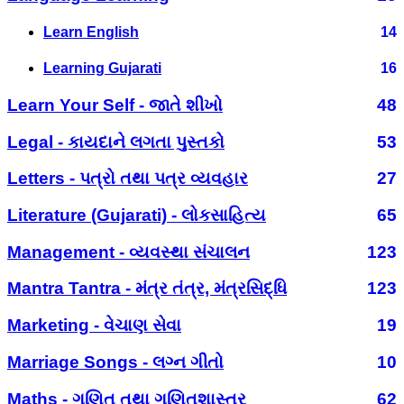
Learn English
14
Learning Gujarati
16
Learn Your Self - જાતે શીખો
48
Legal - કાયદાને લગતા પુસ્તકો
53
Letters - પત્રો તથા પત્ર વ્યવહાર
27
Literature (Gujarati) - લોકસાહિત્ય
65
Management - વ્યવસ્થા સંચાલન
123
Mantra Tantra - મંત્ર તંત્ર, મંત્રસિદ્ધિ
123
Marketing - વેચાણ સેવા
19
Marriage Songs - લગ્ન ગીતો
10
Maths - ગણિત તથા ગણિતશાસ્ત્ર
62