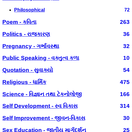
Philosophical
72
Poem - કવિતા
263
Politics - રાજકારણ
36
Pregnancy - ગર્ભાવસ્થા
32
Public Speaking - વક્તુત્વ કળા
10
Quotation - સુવાક્યો
54
Religious - ધાર્મિક
475
Science - વિજ્ઞાન તથા ટેકનોલોજી
166
Self Development - સ્વ વિકાસ
314
Self Improvement - જીવન-વિકાસ
30
Sex Education - જાતીય માર્ગદર્શન
25