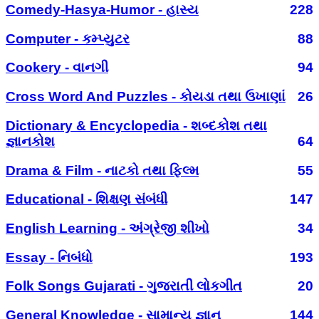
Comedy-Hasya-Humor - હાસ્ય
228
Computer - કમ્પ્યુટર
88
Cookery - વાનગી
94
Cross Word And Puzzles - કોયડા તથા ઉખાણાં
26
Dictionary & Encyclopedia - શબ્દકોશ તથા
જ્ઞાનકોશ
64
Drama & Film - નાટકો તથા ફિલ્મ
55
Educational - શિક્ષણ સંબંધી
147
English Learning - અંગ્રેજી શીખો
34
Essay - નિબંધો
193
Folk Songs Gujarati - ગુજરાતી લોકગીત
20
General Knowledge - સામાન્ય જ્ઞાન
144