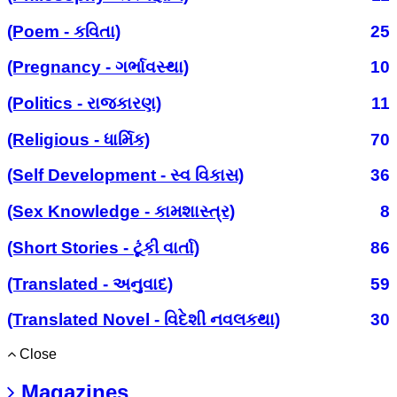
(Poem - કવિતા)
25
(Pregnancy - ગર્ભાવસ્થા)
10
(Politics - રાજકારણ)
11
(Religious - ધાર્મિક)
70
(Self Development - સ્વ વિકાસ)
36
(Sex Knowledge - કામશાસ્ત્ર)
8
(Short Stories - ટૂંકી વાર્તા)
86
(Translated - અનુવાદ)
59
(Translated Novel - વિદેશી નવલકથા)
30
Close
Magazines