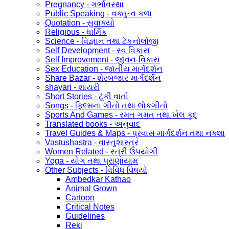
Pregnancy - ગર્ભાવસ્થા
Public Speaking - વક્તુત્વ કળા
Quotation - સુવાક્યો
Religious - ધાર્મિક
Science - વિજ્ઞાન તથા ટેકનોલોજી
Self Development - સ્વ વિકાસ
Self Improvement - જીવન-વિકાસ
Sex Education - જાતીય માર્ગદર્શન
Share Bazar - શેરબજાર માર્ગદર્શન
shayari - શાયરી
Short Stories - ટૂંકી વાર્તા
Songs - ફિલ્મના ગીતો તથા લોકગીતો
Sports And Games - રમત ગમત તથા ખેલ કૂદ
Translated books - અનુવાદ
Travel Guides & Maps - પ્રવાસ માર્ગદર્શન તથા નક્શા
Vastushastra - વાસ્તુશાસ્ત્ર
Women Related - સ્ત્રી ઉપયોગી
Yoga - યોગ તથા પ્રાણાયામ
Other Subjects - વિવિધ વિષયો
Ambedkar Kathao
Animal Grown
Cartoon
Critical Notes
Guidelines
Reki