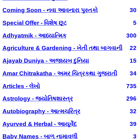
Coming Soon - નવા આવનારા પુસ્તકો
30
Special Offer - વિશેષ છૂટ
5
Adhyatmik - આધ્યાત્મિક
300
Agriculture & Gardening - ખેતી તથા બાગવાની
22
Ajayab Duniya - અજાયબ દુનિયા
15
Amar Chitrakatha - અમર ચિત્રકથા ગુજરાતી
34
Articles - લેખો
735
Astrology - જ્યોતિષશાસ્ત્ર
296
Autobiography - આત્મચરિત્ર
32
Ayurved & Herbal - આયૂર્વેદ
39
Baby Names - બાળ નામાવલી
3