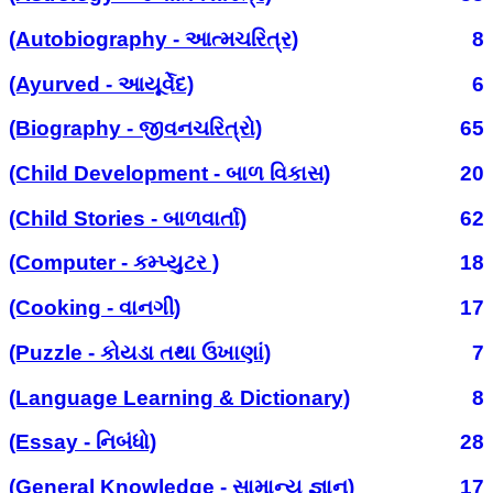
(Autobiography - આત્મચરિત્ર)
8
(Ayurved - આયૂર્વેદ)
6
(Biography - જીવનચરિત્રો)
65
(Child Development - બાળ વિકાસ)
20
(Child Stories - બાળવાર્તા)
62
(Computer - કમ્પ્યુટર )
18
(Cooking - વાનગી)
17
(Puzzle - કોયડા તથા ઉખાણાં)
7
(Language Learning & Dictionary)
8
(Essay - નિબંધો)
28
(General Knowledge - સામાન્ય જ્ઞાન)
17