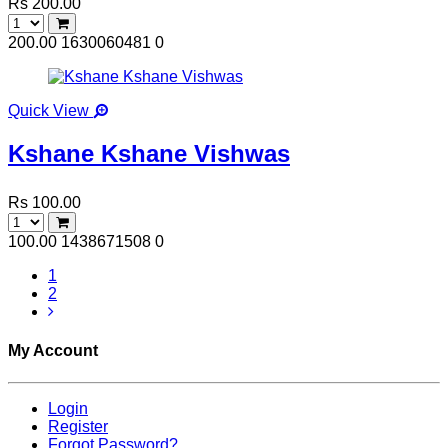
Rs 200.00
200.00
1630060481
0
Quick View
Kshane Kshane Vishwas
Rs 100.00
100.00
1438671508
0
1
2
My Account
Login
Register
Forgot Password?