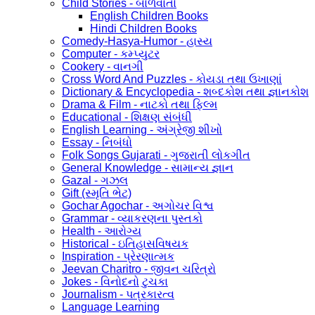
Child Stories - બાળવાર્તા
English Children Books
Hindi Children Books
Comedy-Hasya-Humor - હાસ્ય
Computer - કમ્પ્યુટર
Cookery - વાનગી
Cross Word And Puzzles - કોયડા તથા ઉખાણાં
Dictionary & Encyclopedia - શબ્દકોશ તથા જ્ઞાનકોશ
Drama & Film - નાટકો તથા ફિલ્મ
Educational - શિક્ષણ સંબંધી
English Learning - અંગ્રેજી શીખો
Essay - નિબંધો
Folk Songs Gujarati - ગુજરાતી લોકગીત
General Knowledge - સામાન્ય જ્ઞાન
Gazal - ગઝલ
Gift (સ્મૃતિ ભેટ)
Gochar Agochar - અગોચર વિશ્વ
Grammar - વ્યાકરણના પુસ્તકો
Health - આરોગ્ય
Historical - ઇતિહાસવિષયક
Inspiration - પ્રેરણાત્મક
Jeevan Charitro - જીવન ચરિત્રો
Jokes - વિનોદનો ટુચકા
Journalism - પત્રકારત્વ
Language Learning