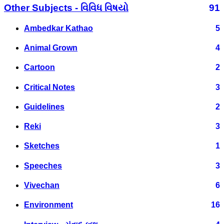
Other Subjects - વિવિધ વિષયો
91
Ambedkar Kathao
5
Animal Grown
4
Cartoon
2
Critical Notes
3
Guidelines
2
Reki
3
Sketches
1
Speeches
3
Vivechan
6
Environment
16