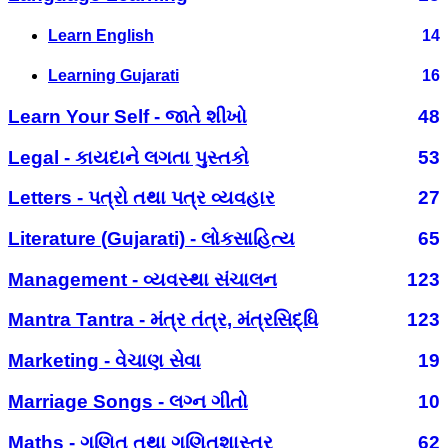
Learn English
14
Learning Gujarati
16
Learn Your Self - જાતે શીખો
48
Legal - કાયદાને લગતા પુસ્તકો
53
Letters - પત્રો તથા પત્ર વ્યવહાર
27
Literature (Gujarati) - લોકસાહિત્ય
65
Management - વ્યવસ્થા સંચાલન
123
Mantra Tantra - મંત્ર તંત્ર, મંત્રસિદ્ધિ
123
Marketing - વેચાણ સેવા
19
Marriage Songs - લગ્ન ગીતો
10
Maths - ગણિત તથા ગણિતશાસ્ત્ર
62