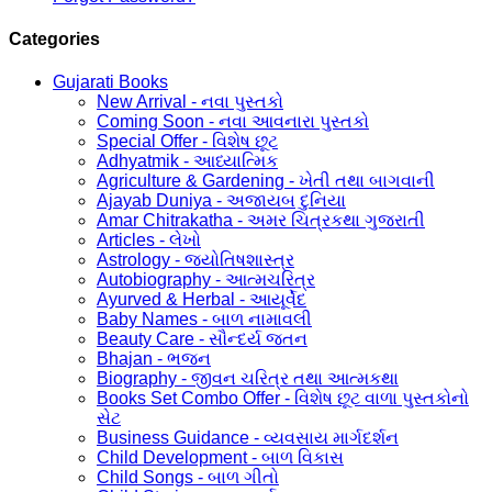
Categories
Gujarati Books
New Arrival - નવા પુસ્તકો
Coming Soon - નવા આવનારા પુસ્તકો
Special Offer - વિશેષ છૂટ
Adhyatmik - આધ્યાત્મિક
Agriculture & Gardening - ખેતી તથા બાગવાની
Ajayab Duniya - અજાયબ દુનિયા
Amar Chitrakatha - અમર ચિત્રકથા ગુજરાતી
Articles - લેખો
Astrology - જ્યોતિષશાસ્ત્ર
Autobiography - આત્મચરિત્ર
Ayurved & Herbal - આયૂર્વેદ
Baby Names - બાળ નામાવલી
Beauty Care - સૌન્દર્ય જતન
Bhajan - ભજન
Biography - જીવન ચરિત્ર તથા આત્મકથા
Books Set Combo Offer - વિશેષ છૂટ વાળા પુસ્તકોનો
સેટ
Business Guidance - વ્યવસાય માર્ગદર્શન
Child Development - બાળ વિકાસ
Child Songs - બાળ ગીતો