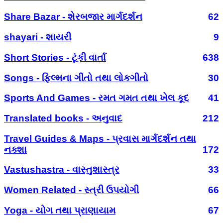
Share Bazar - શેરબજાર માર્ગદર્શન
62
shayari - શાયરી
9
Short Stories - ટૂંકી વાર્તા
638
Songs - ફિલ્મના ગીતો તથા લોકગીતો
30
Sports And Games - રમત ગમત તથા ખેલ કૂદ
41
Translated books - અનુવાદ
212
Travel Guides & Maps - પ્રવાસ માર્ગદર્શન તથા
નક્શા
172
Vastushastra - વાસ્તુશાસ્ત્ર
33
Women Related - સ્ત્રી ઉપયોગી
66
Yoga - યોગ તથા પ્રાણાયામ
67