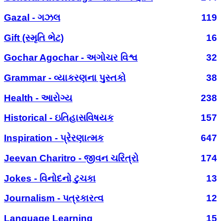
Gazal - ગઝલ
119
Gift (સ્મૃતિ ભેટ)
16
Gochar Agochar - અગોચર વિશ્વ
32
Grammar - વ્યાકરણના પુસ્તકો
38
Health - આરોગ્ય
238
Historical - ઇતિહાસવિષયક
157
Inspiration - પ્રેરણાત્મક
647
Jeevan Charitro - જીવન ચરિત્રો
174
Jokes - વિનોદનો ટુચકા
13
Journalism - પત્રકારત્વ
12
Language Learning
15