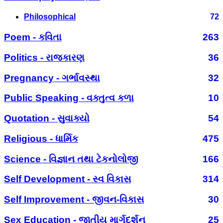
Philosophical
72
Poem - કવિતા
263
Politics - રાજકારણ
36
Pregnancy - ગર્ભાવસ્થા
32
Public Speaking - વક્તુત્વ કળા
10
Quotation - સુવાક્યો
54
Religious - ધાર્મિક
475
Science - વિજ્ઞાન તથા ટેકનોલોજી
166
Self Development - સ્વ વિકાસ
314
Self Improvement - જીવન-વિકાસ
30
Sex Education - જાતીય માર્ગદર્શન
25