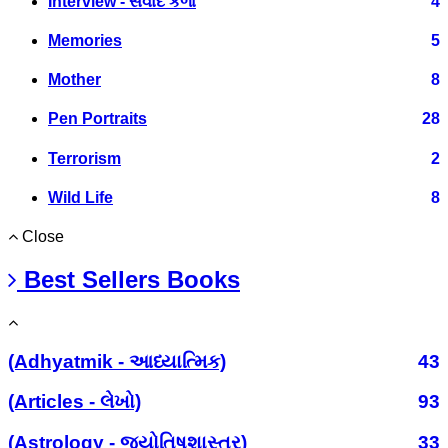
Interview - સંવાદ કળા
4
Memories
5
Mother
8
Pen Portraits
28
Terrorism
2
Wild Life
8
Close
Best Sellers Books
(Adhyatmik - આધ્યાત્મિક)
43
(Articles - લેખો)
93
(Astrology - જ્યોતિષશાસ્ત્ર)
33