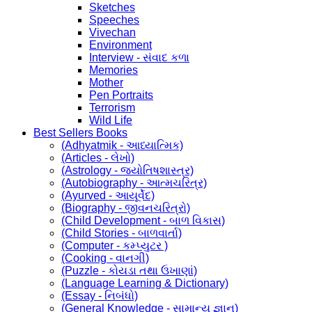
Sketches
Speeches
Vivechan
Environment
Interview - સંવાદ કળા
Memories
Mother
Pen Portraits
Terrorism
Wild Life
Best Sellers Books
(Adhyatmik - આધ્યાત્મિક)
(Articles - લેખો)
(Astrology - જ્યોતિષશાસ્ત્ર)
(Autobiography - આત્મચરિત્ર)
(Ayurved - આયૂર્વેદ)
(Biography - જીવનચરિત્રો)
(Child Development - બાળ વિકાસ)
(Child Stories - બાળવાર્તા)
(Computer - કમ્પ્યુટર )
(Cooking - વાનગી)
(Puzzle - કોયડા તથા ઉખાણાં)
(Language Learning & Dictionary)
(Essay - નિબંધો)
(General Knowledge - સામાન્ય જ્ઞાન)