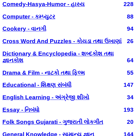
Comedy-Hasya-Humor - હાસ્ય
228
Computer - કમ્પ્યુટર
88
Cookery - વાનગી
94
Cross Word And Puzzles - કોયડા તથા ઉખાણાં
26
Dictionary & Encyclopedia - શબ્દકોશ તથા
જ્ઞાનકોશ
64
Drama & Film - નાટકો તથા ફિલ્મ
55
Educational - શિક્ષણ સંબંધી
147
English Learning - અંગ્રેજી શીખો
34
Essay - નિબંધો
193
Folk Songs Gujarati - ગુજરાતી લોકગીત
20
General Knowledge - સામાન્ય જ્ઞાન
144