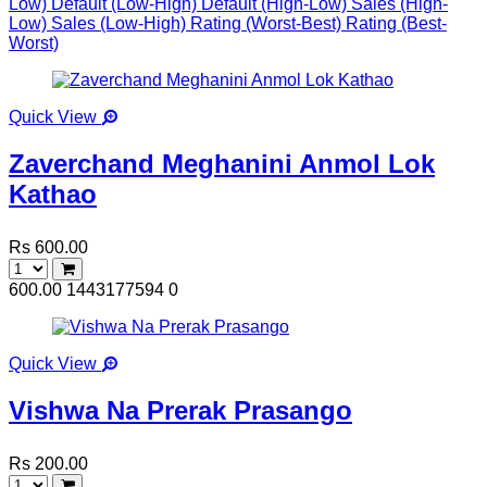
Low)
Default (Low-High)
Default (High-Low)
Sales (High-
Low)
Sales (Low-High)
Rating (Worst-Best)
Rating (Best-
Worst)
Quick View
Zaverchand Meghanini Anmol Lok
Kathao
Rs 600.00
600.00
1443177594
0
Quick View
Vishwa Na Prerak Prasango
Rs 200.00