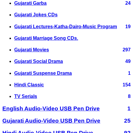
Gujarati Garba
24
Gujarati Jokes CDs
Gujarati Lectures-Katha-Dairo-Music Program
19
Gujarati Marriage Song CDs.
Gujarati Movies
297
Gujarati Social Drama
49
Gujarati Suspense Drama
1
Hindi Classic
154
TV Serials
8
English Audio-Video USB Pen Drive
1
Gujarati Audio-Video USB Pen Drive
25
Hindi Audio-Video USB Pen Drive
92