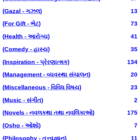
(Gazal - ગઝલ)
13
(For Gift - ભેટ)
73
(Health - આરોગ્ય)
41
(Comedy - હાસ્ય)
35
(Inspiration - પ્રેરણાત્મક)
134
(Management - વ્યવસ્થા સંચાલન)
20
(Miscellaneous - વિવિધ વિષય)
23
(Music - સંગીત)
2
(Novels - નવલકથા તથા નવલિકાઓ)
175
(Osho - ઓશો)
7
(Philosophy - તત્ત્વજ્ઞાન)
11