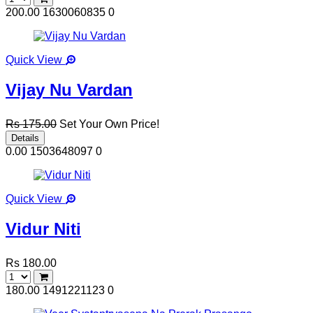
200.00
1630060835
0
Quick View
Vijay Nu Vardan
Rs 175.00
Set Your Own Price!
Details
0.00
1503648097
0
Quick View
Vidur Niti
Rs 180.00
180.00
1491221123
0