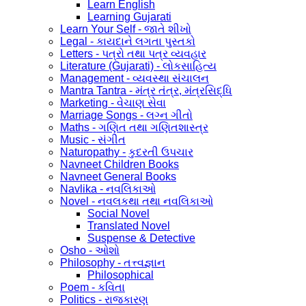
Learn English
Learning Gujarati
Learn Your Self - જાતે શીખો
Legal - કાયદાને લગતા પુસ્તકો
Letters - પત્રો તથા પત્ર વ્યવહાર
Literature (Gujarati) - લોકસાહિત્ય
Management - વ્યવસ્થા સંચાલન
Mantra Tantra - મંત્ર તંત્ર, મંત્રસિદ્ધિ
Marketing - વેચાણ સેવા
Marriage Songs - લગ્ન ગીતો
Maths - ગણિત તથા ગણિતશાસ્ત્ર
Music - સંગીત
Naturopathy - કુદરતી ઉપચાર
Navneet Children Books
Navneet General Books
Navlika - નવલિકાઓ
Novel - નવલકથા તથા નવલિકાઓ
Social Novel
Translated Novel
Suspense & Detective
Osho - ઓશો
Philosophy - તત્ત્વજ્ઞાન
Philosophical
Poem - કવિતા
Politics - રાજકારણ