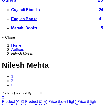
Others
25
Gujarati Ebooks
24
English Books
41
Marathi Books
5
Close
Home
Authors
Nilesh Mehta
Nilesh Mehta
1
2
Product (A-Z)
Product (Z-A)
Price (Low-High)
Price (High-