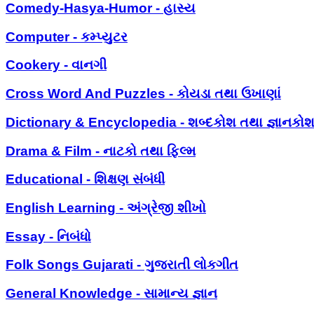
Comedy-Hasya-Humor - હાસ્ય
Computer - કમ્પ્યુટર
Cookery - વાનગી
Cross Word And Puzzles - કોયડા તથા ઉખાણાં
Dictionary & Encyclopedia - શબ્દકોશ તથા જ્ઞાનકો
Drama & Film - નાટકો તથા ફિલ્મ
Educational - શિક્ષણ સંબંધી
English Learning - અંગ્રેજી શીખો
Essay - નિબંધો
Folk Songs Gujarati - ગુજરાતી લોકગીત
General Knowledge - સામાન્ય જ્ઞાન