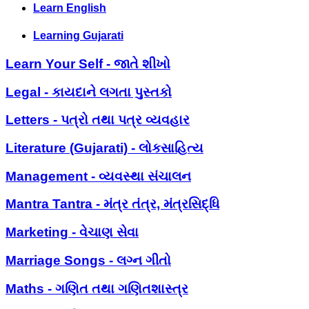
Learn English
Learning Gujarati
Learn Your Self - જાતે શીખો
Legal - કાયદાને લગતા પુસ્તકો
Letters - પત્રો તથા પત્ર વ્યવહાર
Literature (Gujarati) - લોકસાહિત્ય
Management - વ્યવસ્થા સંચાલન
Mantra Tantra - મંત્ર તંત્ર, મંત્રસિદ્ધિ
Marketing - વેચાણ સેવા
Marriage Songs - લગ્ન ગીતો
Maths - ગણિત તથા ગણિતશાસ્ત્ર