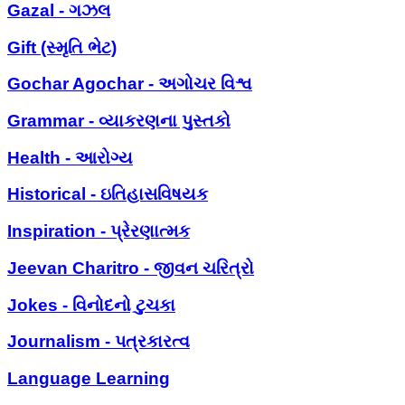
Gazal - ગઝલ
Gift (સ્મૃતિ ભેટ)
Gochar Agochar - અગોચર વિશ્વ
Grammar - વ્યાકરણના પુસ્તકો
Health - આરોગ્ય
Historical - ઇતિહાસવિષયક
Inspiration - પ્રેરણાત્મક
Jeevan Charitro - જીવન ચરિત્રો
Jokes - વિનોદનો ટુચકા
Journalism - પત્રકારત્વ
Language Learning