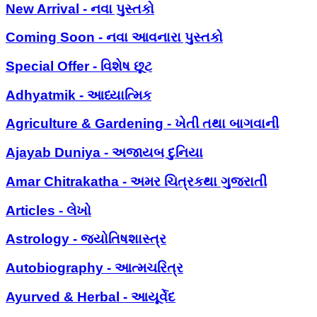
New Arrival - નવા પુસ્તકો
Coming Soon - નવા આવનારા પુસ્તકો
Special Offer - વિશેષ છૂટ
Adhyatmik - આધ્યાત્મિક
Agriculture & Gardening - ખેતી તથા બાગવાની
Ajayab Duniya - અજાયબ દુનિયા
Amar Chitrakatha - અમર ચિત્રકથા ગુજરાતી
Articles - લેખો
Astrology - જ્યોતિષશાસ્ત્ર
Autobiography - આત્મચરિત્ર
Ayurved & Herbal - આયૂર્વેદ