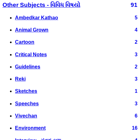
Other Subjects - વિવિધ વિષયો
91
Ambedkar Kathao
5
Animal Grown
4
Cartoon
2
Critical Notes
3
Guidelines
2
Reki
3
Sketches
1
Speeches
3
Vivechan
6
Environment
16