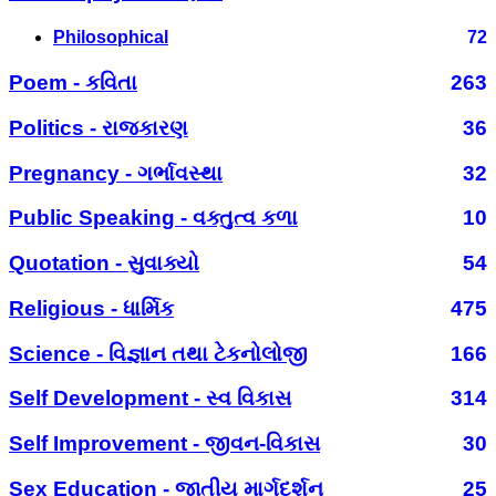
Philosophical
72
Poem - કવિતા
263
Politics - રાજકારણ
36
Pregnancy - ગર્ભાવસ્થા
32
Public Speaking - વક્તુત્વ કળા
10
Quotation - સુવાક્યો
54
Religious - ધાર્મિક
475
Science - વિજ્ઞાન તથા ટેકનોલોજી
166
Self Development - સ્વ વિકાસ
314
Self Improvement - જીવન-વિકાસ
30
Sex Education - જાતીય માર્ગદર્શન
25