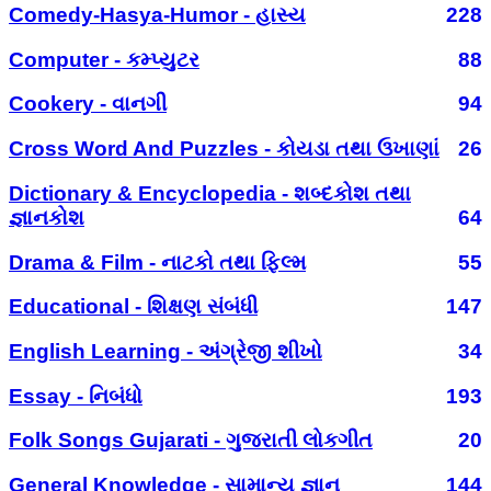
Comedy-Hasya-Humor - હાસ્ય
228
Computer - કમ્પ્યુટર
88
Cookery - વાનગી
94
Cross Word And Puzzles - કોયડા તથા ઉખાણાં
26
Dictionary & Encyclopedia - શબ્દકોશ તથા
જ્ઞાનકોશ
64
Drama & Film - નાટકો તથા ફિલ્મ
55
Educational - શિક્ષણ સંબંધી
147
English Learning - અંગ્રેજી શીખો
34
Essay - નિબંધો
193
Folk Songs Gujarati - ગુજરાતી લોકગીત
20
General Knowledge - સામાન્ય જ્ઞાન
144