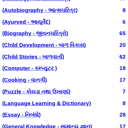
(Autobiography - આત્મચરિત્ર)
8
(Ayurved - આયૂર્વેદ)
6
(Biography - જીવનચરિત્રો)
65
(Child Development - બાળ વિકાસ)
20
(Child Stories - બાળવાર્તા)
62
(Computer - કમ્પ્યુટર )
18
(Cooking - વાનગી)
17
(Puzzle - કોયડા તથા ઉખાણાં)
7
(Language Learning & Dictionary)
8
(Essay - નિબંધો)
28
(General Knowledge - સામાન્ય જ્ઞાન)
17