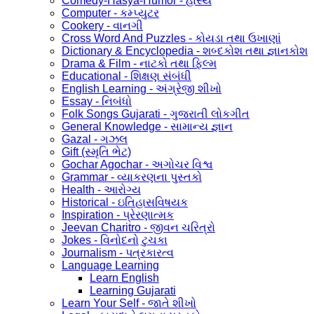
Comedy-Hasya-Humor - હાસ્ય
Computer - કમ્પ્યુટર
Cookery - વાનગી
Cross Word And Puzzles - કોયડા તથા ઉખાણાં
Dictionary & Encyclopedia - શબ્દકોશ તથા જ્ઞાનકોશ
Drama & Film - નાટકો તથા ફિલ્મ
Educational - શિક્ષણ સંબંધી
English Learning - અંગ્રેજી શીખો
Essay - નિબંધો
Folk Songs Gujarati - ગુજરાતી લોકગીત
General Knowledge - સામાન્ય જ્ઞાન
Gazal - ગઝલ
Gift (સ્મૃતિ ભેટ)
Gochar Agochar - અગોચર વિશ્વ
Grammar - વ્યાકરણના પુસ્તકો
Health - આરોગ્ય
Historical - ઇતિહાસવિષયક
Inspiration - પ્રેરણાત્મક
Jeevan Charitro - જીવન ચરિત્રો
Jokes - વિનોદનો ટુચકા
Journalism - પત્રકારત્વ
Language Learning
Learn English
Learning Gujarati
Learn Your Self - જાતે શીખો