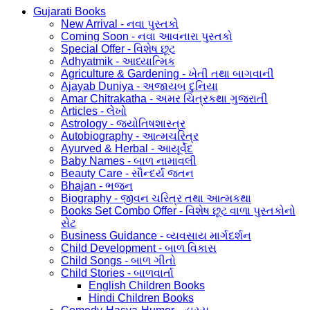
Gujarati Books
New Arrival - નવા પુસ્તકો
Coming Soon - નવા આવનારા પુસ્તકો
Special Offer - વિશેષ છૂટ
Adhyatmik - આધ્યાત્મિક
Agriculture & Gardening - ખેતી તથા બાગવાની
Ajayab Duniya - અજાયબ દુનિયા
Amar Chitrakatha - અમર ચિત્રકથા ગુજરાતી
Articles - લેખો
Astrology - જ્યોતિષશાસ્ત્ર
Autobiography - આત્મચરિત્ર
Ayurved & Herbal - આયૂર્વેદ
Baby Names - બાળ નામાવલી
Beauty Care - સૌન્દર્ય જતન
Bhajan - ભજન
Biography - જીવન ચરિત્ર તથા આત્મકથા
Books Set Combo Offer - વિશેષ છૂટ વાળા પુસ્તકોનો
સેટ
Business Guidance - વ્યવસાય માર્ગદર્શન
Child Development - બાળ વિકાસ
Child Songs - બાળ ગીતો
Child Stories - બાળવાર્તા
English Children Books
Hindi Children Books