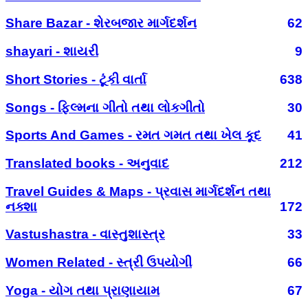
Share Bazar - શેરબજાર માર્ગદર્શન
62
shayari - શાયરી
9
Short Stories - ટૂંકી વાર્તા
638
Songs - ફિલ્મના ગીતો તથા લોકગીતો
30
Sports And Games - રમત ગમત તથા ખેલ કૂદ
41
Translated books - અનુવાદ
212
Travel Guides & Maps - પ્રવાસ માર્ગદર્શન તથા
નક્શા
172
Vastushastra - વાસ્તુશાસ્ત્ર
33
Women Related - સ્ત્રી ઉપયોગી
66
Yoga - યોગ તથા પ્રાણાયામ
67