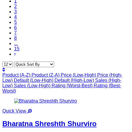
1
2
3
4
5
6
7
8
...
15
Product (A-Z)
Product (Z-A)
Price (Low-High)
Price (High-
Low)
Default (Low-High)
Default (High-Low)
Sales (High-
Low)
Sales (Low-High)
Rating (Worst-Best)
Rating (Best-
Worst)
Quick View
Bharatna Shreshth Shurviro