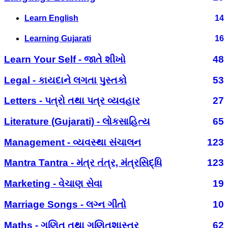
Learn English
14
Learning Gujarati
16
Learn Your Self - જાતે શીખો
48
Legal - કાયદાને લગતા પુસ્તકો
53
Letters - પત્રો તથા પત્ર વ્યવહાર
27
Literature (Gujarati) - લોકસાહિત્ય
65
Management - વ્યવસ્થા સંચાલન
123
Mantra Tantra - મંત્ર તંત્ર, મંત્રસિદ્ધિ
123
Marketing - વેચાણ સેવા
19
Marriage Songs - લગ્ન ગીતો
10
Maths - ગણિત તથા ગણિતશાસ્ત્ર
62