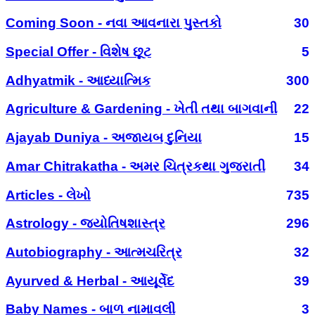
Coming Soon - નવા આવનારા પુસ્તકો
30
Special Offer - વિશેષ છૂટ
5
Adhyatmik - આધ્યાત્મિક
300
Agriculture & Gardening - ખેતી તથા બાગવાની
22
Ajayab Duniya - અજાયબ દુનિયા
15
Amar Chitrakatha - અમર ચિત્રકથા ગુજરાતી
34
Articles - લેખો
735
Astrology - જ્યોતિષશાસ્ત્ર
296
Autobiography - આત્મચરિત્ર
32
Ayurved & Herbal - આયૂર્વેદ
39
Baby Names - બાળ નામાવલી
3