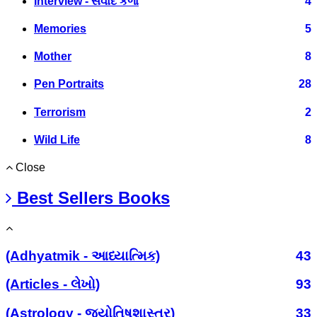
Interview - સંવાદ કળા
4
Memories
5
Mother
8
Pen Portraits
28
Terrorism
2
Wild Life
8
Close
Best Sellers Books
(Adhyatmik - આધ્યાત્મિક)
43
(Articles - લેખો)
93
(Astrology - જ્યોતિષશાસ્ત્ર)
33