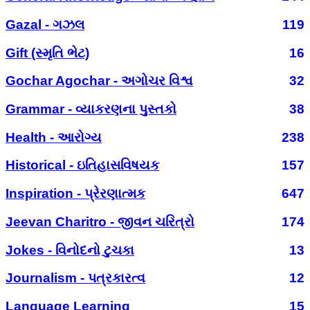
Gazal - ગઝલ
119
Gift (સ્મૃતિ ભેટ)
16
Gochar Agochar - અગોચર વિશ્વ
32
Grammar - વ્યાકરણના પુસ્તકો
38
Health - આરોગ્ય
238
Historical - ઇતિહાસવિષયક
157
Inspiration - પ્રેરણાત્મક
647
Jeevan Charitro - જીવન ચરિત્રો
174
Jokes - વિનોદનો ટુચકા
13
Journalism - પત્રકારત્વ
12
Language Learning
15