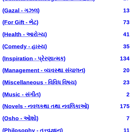
(Gazal - ગઝલ)
13
(For Gift - ભેટ)
73
(Health - આરોગ્ય)
41
(Comedy - હાસ્ય)
35
(Inspiration - પ્રેરણાત્મક)
134
(Management - વ્યવસ્થા સંચાલન)
20
(Miscellaneous - વિવિધ વિષય)
23
(Music - સંગીત)
2
(Novels - નવલકથા તથા નવલિકાઓ)
175
(Osho - ઓશો)
7
(Philosophy - તત્ત્વજ્ઞાન)
11