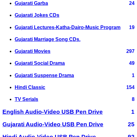
Gujarati Garba
24
Gujarati Jokes CDs
Gujarati Lectures-Katha-Dairo-Music Program
19
Gujarati Marriage Song CDs.
Gujarati Movies
297
Gujarati Social Drama
49
Gujarati Suspense Drama
1
Hindi Classic
154
TV Serials
8
English Audio-Video USB Pen Drive
1
Gujarati Audio-Video USB Pen Drive
25
Hindi Audio-Video USB Pen Drive
92