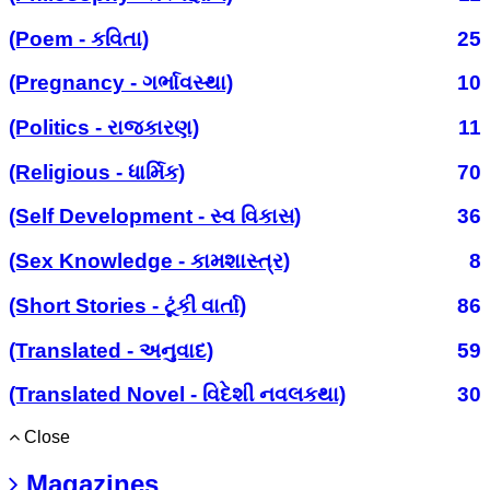
(Poem - કવિતા)
25
(Pregnancy - ગર્ભાવસ્થા)
10
(Politics - રાજકારણ)
11
(Religious - ધાર્મિક)
70
(Self Development - સ્વ વિકાસ)
36
(Sex Knowledge - કામશાસ્ત્ર)
8
(Short Stories - ટૂંકી વાર્તા)
86
(Translated - અનુવાદ)
59
(Translated Novel - વિદેશી નવલકથા)
30
Close
Magazines