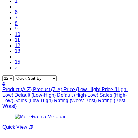
1
...
6
7
8
9
10
11
12
13
...
15
Product (A-Z)
Product (Z-A)
Price (Low-High)
Price (High-
Low)
Default (Low-High)
Default (High-Low)
Sales (High-
Low)
Sales (Low-High)
Rating (Worst-Best)
Rating (Best-
Worst)
Quick View