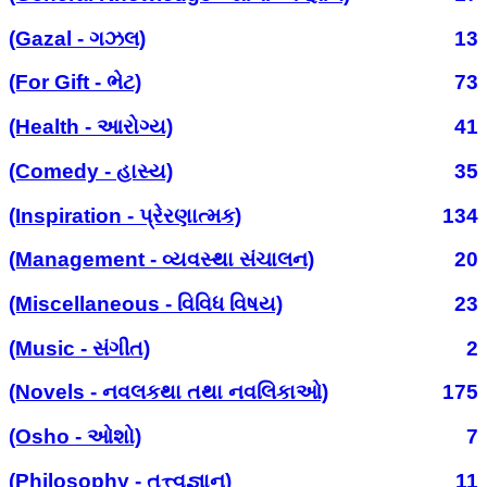
(Gazal - ગઝલ)
13
(For Gift - ભેટ)
73
(Health - આરોગ્ય)
41
(Comedy - હાસ્ય)
35
(Inspiration - પ્રેરણાત્મક)
134
(Management - વ્યવસ્થા સંચાલન)
20
(Miscellaneous - વિવિધ વિષય)
23
(Music - સંગીત)
2
(Novels - નવલકથા તથા નવલિકાઓ)
175
(Osho - ઓશો)
7
(Philosophy - તત્ત્વજ્ઞાન)
11