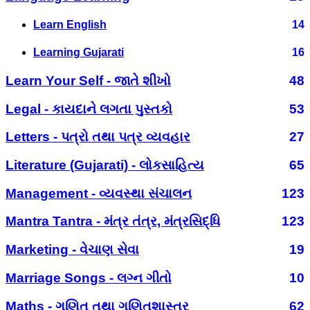
Learn English
14
Learning Gujarati
16
Learn Your Self - જાતે શીખો
48
Legal - કાયદાને લગતા પુસ્તકો
53
Letters - પત્રો તથા પત્ર વ્યવહાર
27
Literature (Gujarati) - લોકસાહિત્ય
65
Management - વ્યવસ્થા સંચાલન
123
Mantra Tantra - મંત્ર તંત્ર, મંત્રસિદ્ધિ
123
Marketing - વેચાણ સેવા
19
Marriage Songs - લગ્ન ગીતો
10
Maths - ગણિત તથા ગણિતશાસ્ત્ર
62