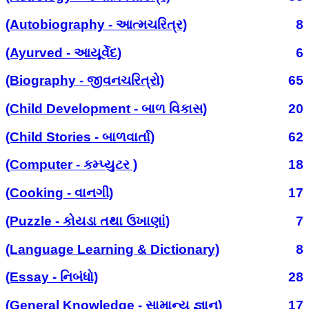
(Autobiography - આત્મચરિત્ર)
8
(Ayurved - આયૂર્વેદ)
6
(Biography - જીવનચરિત્રો)
65
(Child Development - બાળ વિકાસ)
20
(Child Stories - બાળવાર્તા)
62
(Computer - કમ્પ્યુટર )
18
(Cooking - વાનગી)
17
(Puzzle - કોયડા તથા ઉખાણાં)
7
(Language Learning & Dictionary)
8
(Essay - નિબંધો)
28
(General Knowledge - સામાન્ય જ્ઞાન)
17