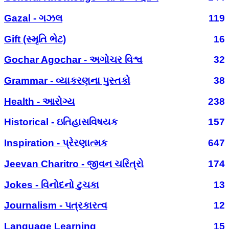
Gazal - ગઝલ
119
Gift (સ્મૃતિ ભેટ)
16
Gochar Agochar - અગોચર વિશ્વ
32
Grammar - વ્યાકરણના પુસ્તકો
38
Health - આરોગ્ય
238
Historical - ઇતિહાસવિષયક
157
Inspiration - પ્રેરણાત્મક
647
Jeevan Charitro - જીવન ચરિત્રો
174
Jokes - વિનોદનો ટુચકા
13
Journalism - પત્રકારત્વ
12
Language Learning
15