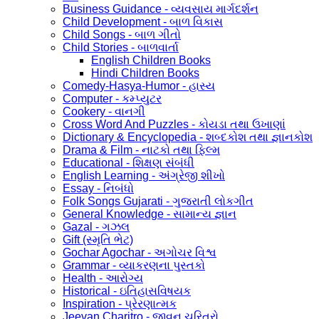
Business Guidance - વ્યવસાય માર્ગદર્શન
Child Development - બાળ વિકાસ
Child Songs - બાળ ગીતો
Child Stories - બાળવાર્તા
English Children Books
Hindi Children Books
Comedy-Hasya-Humor - હાસ્ય
Computer - કમ્પ્યુટર
Cookery - વાનગી
Cross Word And Puzzles - કોયડા તથા ઉખાણાં
Dictionary & Encyclopedia - શબ્દકોશ તથા જ્ઞાનકોશ
Drama & Film - નાટકો તથા ફિલ્મ
Educational - શિક્ષણ સંબંધી
English Learning - અંગ્રેજી શીખો
Essay - નિબંધો
Folk Songs Gujarati - ગુજરાતી લોકગીત
General Knowledge - સામાન્ય જ્ઞાન
Gazal - ગઝલ
Gift (સ્મૃતિ ભેટ)
Gochar Agochar - અગોચર વિશ્વ
Grammar - વ્યાકરણના પુસ્તકો
Health - આરોગ્ય
Historical - ઇતિહાસવિષયક
Inspiration - પ્રેરણાત્મક
Jeevan Charitro - જીવન ચરિત્રો