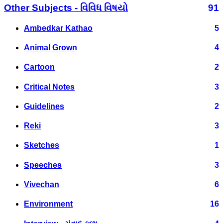
Other Subjects - વિવિધ વિષયો
91
Ambedkar Kathao
5
Animal Grown
4
Cartoon
2
Critical Notes
3
Guidelines
2
Reki
3
Sketches
1
Speeches
3
Vivechan
6
Environment
16