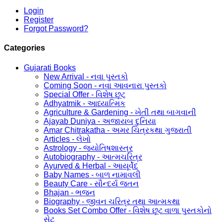
Login
Register
Forgot Password?
Categories
Gujarati Books
New Arrival - નવા પુસ્તકો
Coming Soon - નવા આવનારા પુસ્તકો
Special Offer - વિશેષ છૂટ
Adhyatmik - આધ્યાત્મિક
Agriculture & Gardening - ખેતી તથા બાગવાની
Ajayab Duniya - અજાયબ દુનિયા
Amar Chitrakatha - અમર ચિત્રકથા ગુજરાતી
Articles - લેખો
Astrology - જ્યોતિષશાસ્ત્ર
Autobiography - આત્મચરિત્ર
Ayurved & Herbal - આયૂર્વેદ
Baby Names - બાળ નામાવલી
Beauty Care - સૌન્દર્ય જતન
Bhajan - ભજન
Biography - જીવન ચરિત્ર તથા આત્મકથા
Books Set Combo Offer - વિશેષ છૂટ વાળા પુસ્તકોનો
સેટ