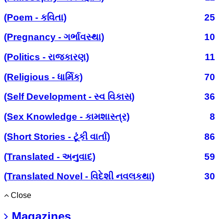
(Poem - કવિતા)
25
(Pregnancy - ગર્ભાવસ્થા)
10
(Politics - રાજકારણ)
11
(Religious - ધાર્મિક)
70
(Self Development - સ્વ વિકાસ)
36
(Sex Knowledge - કામશાસ્ત્ર)
8
(Short Stories - ટૂંકી વાર્તા)
86
(Translated - અનુવાદ)
59
(Translated Novel - વિદેશી નવલકથા)
30
Close
Magazines