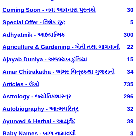
Coming Soon - નવા આવનારા પુસ્તકો
30
Special Offer - વિશેષ છૂટ
5
Adhyatmik - આધ્યાત્મિક
300
Agriculture & Gardening - ખેતી તથા બાગવાની
22
Ajayab Duniya - અજાયબ દુનિયા
15
Amar Chitrakatha - અમર ચિત્રકથા ગુજરાતી
34
Articles - લેખો
735
Astrology - જ્યોતિષશાસ્ત્ર
296
Autobiography - આત્મચરિત્ર
32
Ayurved & Herbal - આયૂર્વેદ
39
Baby Names - બાળ નામાવલી
3