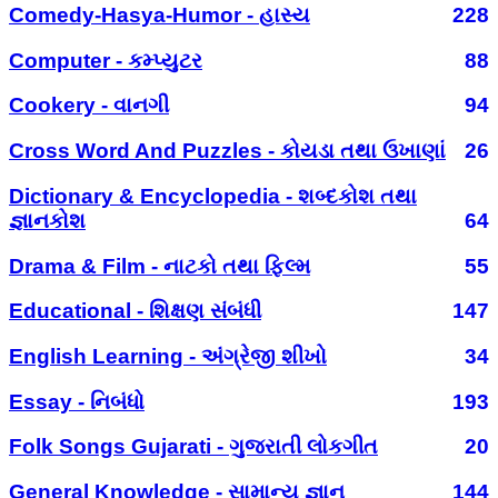
Comedy-Hasya-Humor - હાસ્ય
228
Computer - કમ્પ્યુટર
88
Cookery - વાનગી
94
Cross Word And Puzzles - કોયડા તથા ઉખાણાં
26
Dictionary & Encyclopedia - શબ્દકોશ તથા
જ્ઞાનકોશ
64
Drama & Film - નાટકો તથા ફિલ્મ
55
Educational - શિક્ષણ સંબંધી
147
English Learning - અંગ્રેજી શીખો
34
Essay - નિબંધો
193
Folk Songs Gujarati - ગુજરાતી લોકગીત
20
General Knowledge - સામાન્ય જ્ઞાન
144