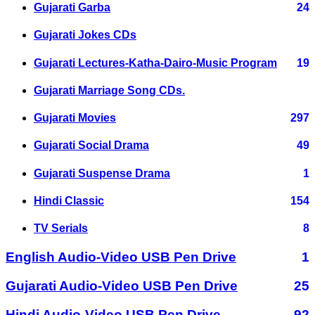
Gujarati Garba
24
Gujarati Jokes CDs
Gujarati Lectures-Katha-Dairo-Music Program
19
Gujarati Marriage Song CDs.
Gujarati Movies
297
Gujarati Social Drama
49
Gujarati Suspense Drama
1
Hindi Classic
154
TV Serials
8
English Audio-Video USB Pen Drive
1
Gujarati Audio-Video USB Pen Drive
25
Hindi Audio-Video USB Pen Drive
92