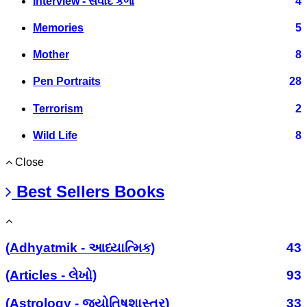
Interview - સંવાદ કળા
4
Memories
5
Mother
8
Pen Portraits
28
Terrorism
2
Wild Life
8
Close
Best Sellers Books
(Adhyatmik - આધ્યાત્મિક)
43
(Articles - લેખો)
93
(Astrology - જ્યોતિષશાસ્ત્ર)
33