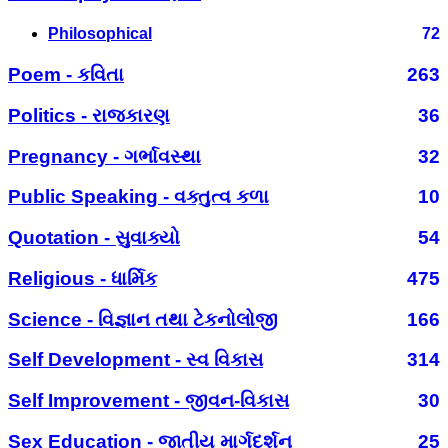
Philosophical
72
Poem - કવિતા
263
Politics - રાજકારણ
36
Pregnancy - ગર્ભાવસ્થા
32
Public Speaking - વક્તુત્વ કળા
10
Quotation - સુવાક્યો
54
Religious - ધાર્મિક
475
Science - વિજ્ઞાન તથા ટેકનોલોજી
166
Self Development - સ્વ વિકાસ
314
Self Improvement - જીવન-વિકાસ
30
Sex Education - જાતીય માર્ગદર્શન
25