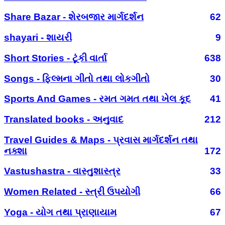
Share Bazar - શેરબજાર માર્ગદર્શન
62
shayari - શાયરી
9
Short Stories - ટૂંકી વાર્તા
638
Songs - ફિલ્મના ગીતો તથા લોકગીતો
30
Sports And Games - રમત ગમત તથા ખેલ કૂદ
41
Translated books - અનુવાદ
212
Travel Guides & Maps - પ્રવાસ માર્ગદર્શન તથા
નક્શા
172
Vastushastra - વાસ્તુશાસ્ત્ર
33
Women Related - સ્ત્રી ઉપયોગી
66
Yoga - યોગ તથા પ્રાણાયામ
67